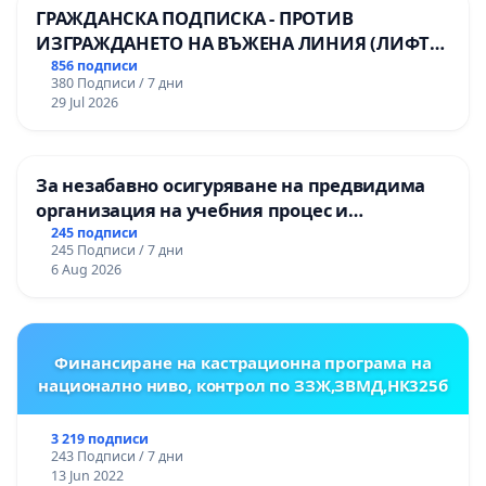
ГРАЖДАНСКА ПОДПИСКА - ПРОТИВ
ИЗГРАЖДАНЕТО НА ВЪЖЕНА ЛИНИЯ (ЛИФТ)
НА ТЕРИТОРИЯТА НА ПРИРОДНА
856 подписи
380 Подписи / 7 дни
ЗАБЕЛЕЖИТЕЛНОСТ „ХЪЛМ НА
29 Jul 2026
ОСВОБОДИТЕЛИТЕ“ (БУНАРДЖИК)
За незабавно осигуряване на предвидима
организация на учебния процес и
гарантиране на правото на равнопоставено
245 подписи
245 Подписи / 7 дни
и качествено образование на учениците от
6 Aug 2026
ОУ „Княз Александър I“ и Хуманитарна
гимназия „
Финансиране на кастрационна програма на
национално ниво, контрол по ЗЗЖ,ЗВМД,НК325б
3 219 подписи
243 Подписи / 7 дни
13 Jun 2022