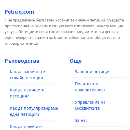
Peticiq.com
Ние предлагаме безплатен хостинг за онлайн петиции. Създайте
професионална онлайн петиция като използвате нашата мощна
услуга. Петициите ни са споменавани в медиите всеки ден и са
един невероятен начин да бъдете забелязани от обществото и
отговорните лица.
Ръководства
Още
Как да започнете
Започни петиция
онлайн петиция
Политика за
Как да напишете
поверителност
петиция?
Управление на
Как да популяризираме
бисквитките
една петиция?
За нас
Как да получите