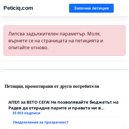
Peticiq.com
Започни петиция
Липсва задължителен параметър. Моля,
върнете се на страницата на петицията и
опитайте отново.
Петиции, промотирани от други потребители
АПЕЛ за ВЕТО СЕГА! Не позволявайте бюджетът на
Радев да открадне парите и правата ни в
тъмното
35 853 подписи
Уведомление за прозрачност