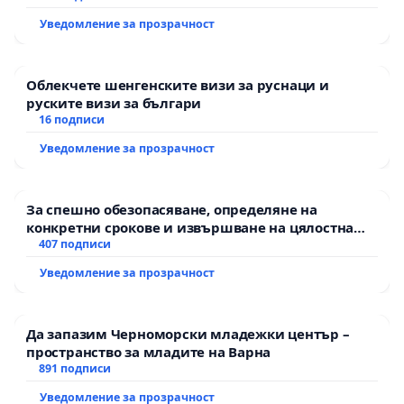
екологични норми!
Уведомление за прозрачност
Облекчете шенгенските визи за руснаци и
руските визи за българи
16 подписи
Уведомление за прозрачност
За спешно обезопасяване, определяне на
конкретни срокове и извършване на цялостна
рехабилитация на републиканския път между
407 подписи
пътен възел АМ „Тракия“ - гр. Ихтиман - с.
Уведомление за прозрачност
Мирово - к.к. Момин проход
Да запазим Черноморски младежки център –
пространство за младите на Варна
891 подписи
Уведомление за прозрачност