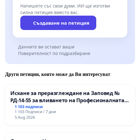
Напишете със свои думи. ИИ ще изготви
силна петиция вместо вас.
Създаване на петиция
Данните ви остават ваши
Поверителност по подразбиране
Други петиции, които може да Ви интересуват
Искане за преразглеждане на Заповед №
РД-14-55 за вливането на Професионалната
гимназия по промишлени технологии в
1 103 подписи
1 103 Подписи / 7 дни
Професионалната гимназия по икономика и
5 Aug 2026
мениджмънт – гр. Пазарджик