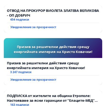
ОТВОД НА ПРОКУРОР ВИОЛЕТА ЗЛАТЕВА ВЕЛИКОВА
- ОП ДОБРИЧ
454 подписи
Уведомление за прозрачност
Призив за решителни действия срещу
енергийната империя на Христо Ковачки!
Призив за решителни действия срещу
енергийната империя на Христо Ковачки!
3 247 подписи
Уведомление за прозрачност
ПОДПИСКА от жителите на община Етрополе:
Настояваме за ясни гаранции от “Елаците-МЕД”
АД и от държавата, че ще се изпълнят всички
163 подписи