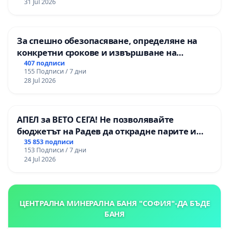
31 Jul 2026
За спешно обезопасяване, определяне на
конкретни срокове и извършване на
цялостна рехабилитация на
407 подписи
155 Подписи / 7 дни
републиканския път между пътен възел АМ
28 Jul 2026
„Тракия“ - гр. Ихтиман - с. Мирово - к.к.
Момин проход
АПЕЛ за ВЕТО СЕГА! Не позволявайте
бюджетът на Радев да открадне парите и
правата ни в тъмното
35 853 подписи
153 Подписи / 7 дни
24 Jul 2026
ЦЕНТРАЛНА МИНЕРАЛНА БАНЯ "СОФИЯ"-ДА БЪДЕ
БАНЯ