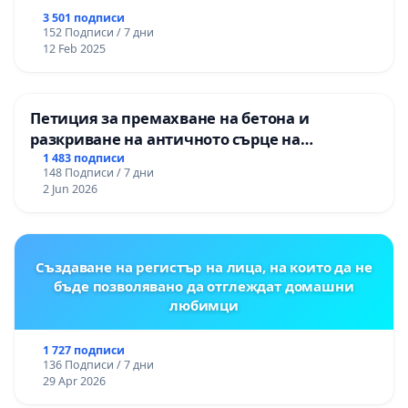
3 501 подписи
152 Подписи / 7 дни
12 Feb 2025
Петиция за премахване на бетона и
разкриване на античното сърце на
Могиланската могила във Враца
1 483 подписи
148 Подписи / 7 дни
2 Jun 2026
Създаване на регистър на лица, на които да не
бъде позволявано да отглеждат домашни
любимци
1 727 подписи
136 Подписи / 7 дни
29 Apr 2026