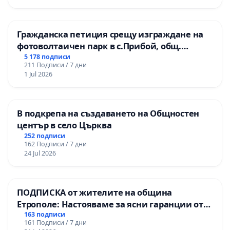
Гражданска петиция срещу изграждане на
фотоволтаичен парк в с.Прибой, общ.
Радомир
5 178 подписи
211 Подписи / 7 дни
1 Jul 2026
В подкрепа на създаването на Общностен
център в село Църква
252 подписи
162 Подписи / 7 дни
24 Jul 2026
ПОДПИСКА от жителите на община
Етрополе: Настояваме за ясни гаранции от
“Елаците-МЕД” АД и от държавата, че ще се
163 подписи
161 Подписи / 7 дни
изпълнят всички екологични норми!