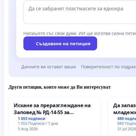
Напишете със свои думи. ИИ ще изготви силна пети
Създаване на петиция
Данните ви остават ваши
Поверителност по подра
Други петиции, които може да Ви интересуват
Искане за преразглеждане на
Да запа
Заповед № РД-14-55 за
младежк
вливането на
простран
1 053 подписи
889 подп
1 053 Подписи / 7 дни
889 Подпи
Професионалната гимназия по
Варна
5 Aug 2026
31 Jul 202
промишлени технологии в