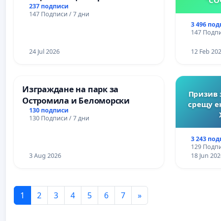
Църква
237 подписи
147 Подписи / 7 дни
3 496 по
147 Подпи
24 Jul 2026
12 Feb 20
Изграждане на парк за
Призив 
Остромила и Беломорски
срещу е
130 подписи
130 Подписи / 7 дни
3 243 по
129 Подпи
3 Aug 2026
18 Jun 202
1
2
3
4
5
6
7
»