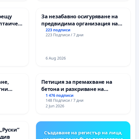
рещу
За незабавно осигуряване на
олтаичен
предвидима организация на
 Радомир
учебния процес и гарантиране
223 подписи
223 Подписи / 7 дни
на правото на равнопоставено
и качествено образование на
учениците от ОУ „Княз
Александър I“ и Хуманитарна
6 Aug 2026
гимназия „
ане,
Петиция за премахване на
тни
бетона и разкриване на
 на
античното сърце на
1 476 подписи
148 Подписи / 7 дни
ия на
Могиланската могила във
2 Jun 2026
между
Враца
“ - гр.
.к.
„Руски“
Създаване на регистър на лица,
вдив
на които да не бъде позволявано