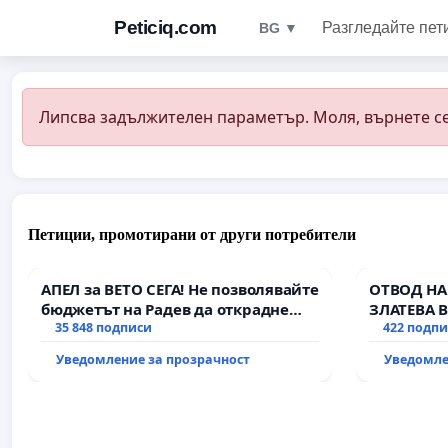
Peticiq.com
Разгледайте пет
BG ▼
Липсва задължителен параметър. Моля, върнете се
Петиции, промотирани от други потребители
АПЕЛ за ВЕТО СЕГА! Не позволявайте
ОТВОД НА
бюджетът на Радев да открадне
ЗЛАТЕВА 
парите и правата ни в тъмното
35 848 подписи
422 подп
Уведомление за прозрачност
Уведомле