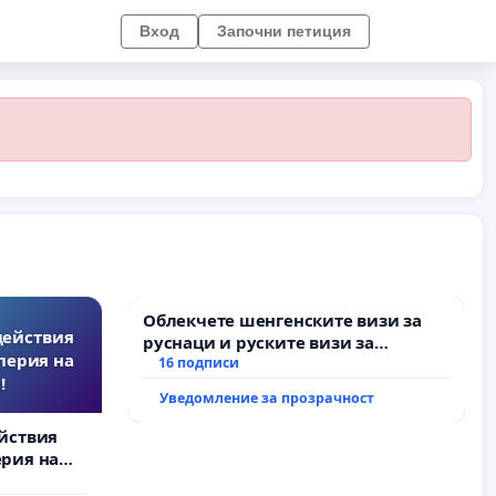
Вход
Започни петиция
Облекчете шенгенските визи за
действия
руснаци и руските визи за
перия на
българи
16 подписи
!
Уведомление за прозрачност
йствия
рия на