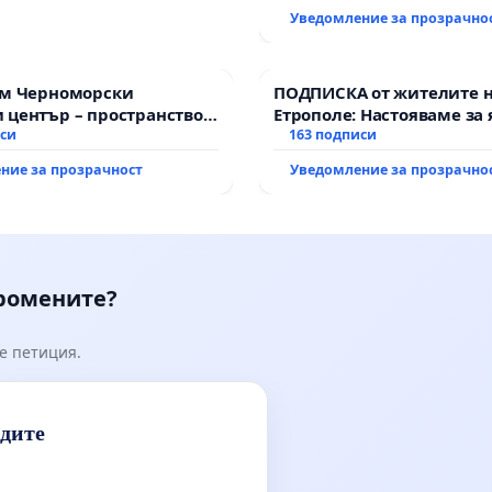
Уведомление за прозрачно
им Черноморски
ПОДПИСКА от жителите 
 център – пространство
Етрополе: Настояваме за 
е на Варна
иси
гаранции от “Елаците-МЕД
163 подписи
държавата, че ще се изп
ние за прозрачност
Уведомление за прозрачно
всички екологични норм
промените?
е петиция.
идите