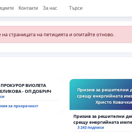
ициите
Контакти
За нас
Търси
 на страницата на петицията и опитайте отново.
 ПРОКУРОР ВИОЛЕТА
Призив за решителни 
ВЕЛИКОВА - ОП ДОБРИЧ
срещу енергийната им
иси
Христо Ковачки
ние за прозрачност
Призив за решителни де
срещу енергийната импе
Христо Ковачки!
3 243 подписи