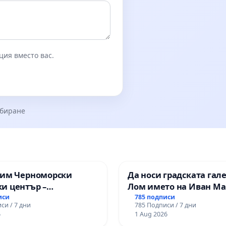
ция вместо вас.
збиране
зим Черноморски
Да носи градската гал
и център –
Лом името на Иван М
ство за младите на
иси
785 подписи
си / 7 дни
785 Подписи / 7 дни
6
1 Aug 2026