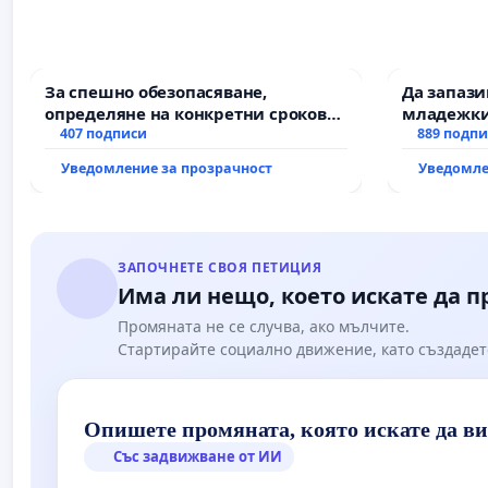
За спешно обезопасяване,
Да запаз
определяне на конкретни срокове
младежки
и извършване на цялостна
407 подписи
за младит
889 подп
рехабилитация на
Уведомление за прозрачност
Уведомле
републиканския път между пътен
възел АМ „Тракия“ - гр. Ихтиман - с.
Мирово - к.к. Момин проход
ЗАПОЧНЕТЕ СВОЯ ПЕТИЦИЯ
Има ли нещо, което искате да 
Промяната не се случва, ако мълчите.
Стартирайте социално движение, като създадет
Опишете промяната, която искате да в
Със задвижване от ИИ