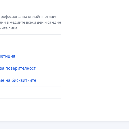
 професионална онлайн петиция
ни в медиите всеки ден и са един
ните лица.
петиция
за поверителност
ие на бисквитките