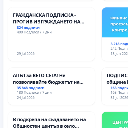
Професионалната гимназия по
икономика и мениджмънт – гр.
ГРАЖДАНСКА ПОДПИСКА -
Пазарджик
Финанс
ПРОТИВ ИЗГРАЖДАНЕТО НА
програм
ВЪЖЕНА ЛИНИЯ (ЛИФТ) НА
824 подписи
контро
400 Подписи / 7 дни
ТЕРИТОРИЯТА НА ПРИРОДНА
ЗАБЕЛЕЖИТЕЛНОСТ „ХЪЛМ НА
3 218 по
ОСВОБОДИТЕЛИТЕ“
242 Подпи
(БУНАРДЖИК)
29 Jul 2026
13 Jun 202
АПЕЛ за ВЕТО СЕГА! Не
ПОДПИСК
позволявайте бюджетът на
община 
Радев да открадне парите и
за ясни 
35 848 подписи
163 подп
180 Подписи / 7 дни
163 Подпи
правата ни в тъмното
МЕД” АД 
24 Jul 2026
31 Jul 202
се изпъ
екологи
В подкрепа на създаването на
ЦЕНТР
Общностен център в село
"СО