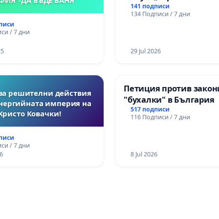
141 подписи
134 Подписи / 7 дни
дписи
си / 7 дни
25
29 Jul 2026
Петиция против закон
за решителни действия
"бухалки" в България
нергийната империя на
517 подписи
Христо Ковачки!
116 Подписи / 7 дни
дписи
си / 7 дни
6
8 Jul 2026