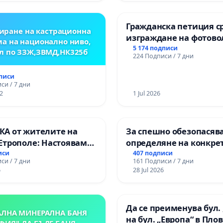
Гражданска петиция с
иране на кастрационна
изграждане на фотов
а на национално ниво,
парк в с.Прибой, общ.
5 174 подписи
л по ЗЗЖ,ЗВМД,НК325б
224 Подписи / 7 дни
дписи
си / 7 дни
2
1 Jul 2026
А от жителите на
За спешно обезопасяв
Етрополе: Настояваме
определяне на конкре
гаранции от “Елаците-
срокове и извършване
иси
407 подписи
си / 7 дни
161 Подписи / 7 дни
и от държавата, че ще
цялостна рехабилитац
6
28 Jul 2026
лнят всички
републиканския път 
чни норми!
пътен възел АМ „Тракия
Ихтиман - с. Мирово - к
Да се преименува бул. 
Момин проход
АЛНА МИНЕРАЛНА БАНЯ
на бул. „Европа“ в Пло
ФИЯ"-ДА БЪДЕ БАНЯ