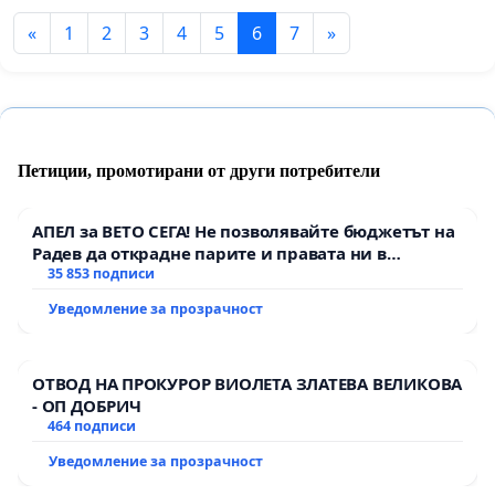
«
1
2
3
4
5
6
7
»
Петиции, промотирани от други потребители
АПЕЛ за ВЕТО СЕГА! Не позволявайте бюджетът на
Радев да открадне парите и правата ни в
тъмното
35 853 подписи
Уведомление за прозрачност
ОТВОД НА ПРОКУРОР ВИОЛЕТА ЗЛАТЕВА ВЕЛИКОВА
- ОП ДОБРИЧ
464 подписи
Уведомление за прозрачност