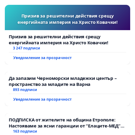
Призив за решителни действия срещу
енергийната империя на Христо Ковачки!
Призив за решителни действия срещу
енергийната империя на Христо Ковачки!
3 247 подписи
Уведомление за прозрачност
Да запазим Черноморски младежки център –
пространство за младите на Варна
893 подписи
Уведомление за прозрачност
ПОДПИСКА от жителите на община Етрополе:
Настояваме за ясни гаранции от “Елаците-МЕД”
АД и от държавата, че ще се изпълнят всички
163 подписи