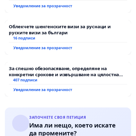
екологични норми!
Уведомление за прозрачност
Облекчете шенгенските визи за руснаци и
руските визи за българи
16 подписи
Уведомление за прозрачност
За спешно обезопасяване, определяне на
конкретни срокове и извършване на цялостна
рехабилитация на републиканския път между
407 подписи
пътен възел АМ „Тракия“ - гр. Ихтиман - с.
Уведомление за прозрачност
Мирово - к.к. Момин проход
ЗАПОЧНЕТЕ СВОЯ ПЕТИЦИЯ
Има ли нещо, което искате
да промените?