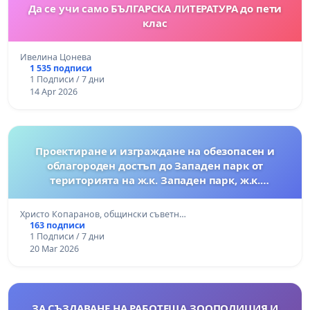
Да се учи само БЪЛГАРСКА ЛИТЕРАТУРА до пети
клас
Ивелина Цонева
1 535 подписи
1 Подписи / 7 дни
14 Apr 2026
Проектиране и изграждане на обезопасен и
облагороден достъп до Западен парк от
територията на ж.к. Западен парк, ж.к.
Гевгелийски, ж.к. Илинден.
Христо Копаранов, общински съветн…
163 подписи
1 Подписи / 7 дни
20 Mar 2026
ЗА СЪЗДАВАНЕ НА РАБОТЕЩА ЗООПОЛИЦИЯ И