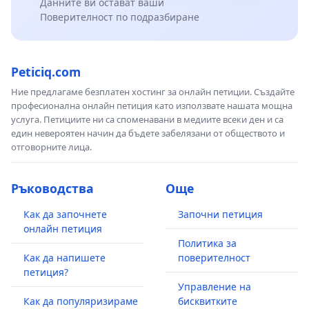
Данните ви остават ваши
Поверителност по подразбиране
Peticiq.com
Ние предлагаме безплатен хостинг за онлайн петиции. Създайте
професионална онлайн петиция като използвате нашата мощна
услуга. Петициите ни са споменавани в медиите всеки ден и са
един невероятен начин да бъдете забелязани от обществото и
отговорните лица.
Ръководства
Още
Как да започнете
Започни петиция
онлайн петиция
Политика за
Как да напишете
поверителност
петиция?
Управление на
Как да популяризираме
бисквитките