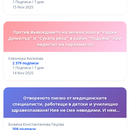
1 Подписи / 7 дни
15 Nov 2025
Против въвеждането на зелена зона в "Хаджи
Димитър" и "Сухата река" в район "Подуяне" при
недостиг на паркоместа!
Елеонора Ангелова
2 379 подписи
1 Подписи / 7 дни
14 Nov 2025
Отвореното писмо от медицинските
специалисти, работещи в детски и училищно
здравеопазване! Ние не сме невидими. И няма
да мълчим.
Божена Константинова Гецова
508 подписи