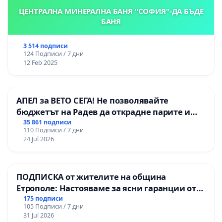
ЦЕНТРАЛНА МИНЕРАЛНА БАНЯ "СОФИЯ"-ДА БЪДЕ
БАНЯ
3 514 подписи
124 Подписи / 7 дни
12 Feb 2025
АПЕЛ за ВЕТО СЕГА! Не позволявайте
бюджетът на Радев да открадне парите и
правата ни в тъмното
35 861 подписи
110 Подписи / 7 дни
24 Jul 2026
ПОДПИСКА от жителите на община
Етрополе: Настояваме за ясни гаранции от
“Елаците-МЕД” АД и от държавата, че ще се
175 подписи
105 Подписи / 7 дни
изпълнят всички екологични норми!
31 Jul 2026