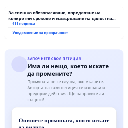
За спешно обезопасяване, определяне на
конкретни срокове и извършване на цялостна
рехабилитация на републиканския път между
411 подписи
пътен възел АМ „Тракия“ - гр. Ихтиман - с.
Уведомление за прозрачност
Мирово - к.к. Момин проход
ЗАПОЧНЕТЕ СВОЯ ПЕТИЦИЯ
Има ли нещо, което искате
да промените?
Промяната не се случва, ако мълчите.
Авторът на тази петиция се изправи и
предприе действия. Ще направите ли
същото?
Опишете промяната, която искате
да видите