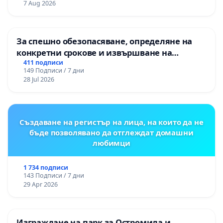
7 Aug 2026
За спешно обезопасяване, определяне на
конкретни срокове и извършване на
цялостна рехабилитация на
411 подписи
149 Подписи / 7 дни
републиканския път между пътен възел АМ
28 Jul 2026
„Тракия“ - гр. Ихтиман - с. Мирово - к.к.
Момин проход
Създаване на регистър на лица, на които да не
бъде позволявано да отглеждат домашни
любимци
1 734 подписи
143 Подписи / 7 дни
29 Apr 2026
Изграждане на парк за Остромила и