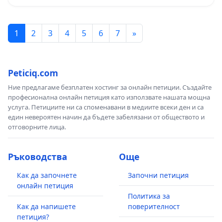
1
2
3
4
5
6
7
»
Peticiq.com
Ние предлагаме безплатен хостинг за онлайн петиции. Създайте
професионална онлайн петиция като използвате нашата мощна
услуга. Петициите ни са споменавани в медиите всеки ден и са
един невероятен начин да бъдете забелязани от обществото и
отговорните лица.
Ръководства
Още
Как да започнете
Започни петиция
онлайн петиция
Политика за
Как да напишете
поверителност
петиция?