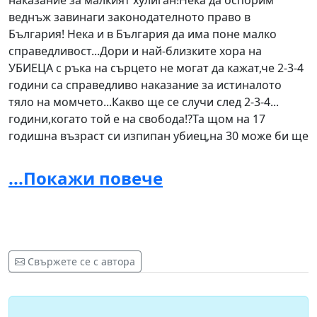
наказание за малкият хулиган!Нека да оспорим
веднъж завинаги законодателното право в
България! Нека и в България да има поне малко
справедливост...Дори и най-близките хора на
УБИЕЦА с ръка на сърцето не могат да кажат,че 2-3-4
години са справедливо наказание за истиналото
тяло на момчето...Какво ще се случи след 2-3-4...
години,когато той е на свобода!?Та щом на 17
годишна възраст си изпипан убиец,на 30 може би ще
е изпипан „КИЛЪР“ ! Колко ли още потенциални
убийци има на свобода ?
...Покажи повече
Драги управници,политици,висши органи...дано
някой от Вас види тези редове и се замисли поне за
секунда... Не мислите ли,че трябва да има по строги
наказания ? Не мислите ли,че трябва да се обръща
Свържете се с автора
по-голямо внимание на потенциалните убийци?
Колко други деца са криминално проявени още в
14,15 годишна възраст!? Те ще са може би