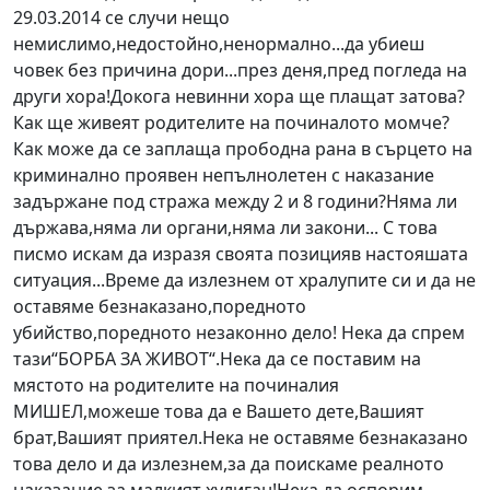
29.03.2014 се случи нещо
немислимо,недостойно,ненормално...да убиеш
човек без причина дори...през деня,пред погледа на
други хора!Докога невинни хора ще плащат затова?
Как ще живеят родителите на починалото момче?
Как може да се заплаща прободна рана в сърцето на
криминално проявен непълнолетен с наказание
задържане под стража между 2 и 8 години?Няма ли
държава,няма ли органи,няма ли закони... С това
писмо искам да изразя своята позицияв настояшата
ситуация...Време да излезнем от хралупите си и да не
оставяме безнаказано,поредното
убийство,поредното незаконно дело! Нека да спрем
тази“БОРБА ЗА ЖИВОТ“.Нека да се поставим на
мястото на родителите на починалия
МИШЕЛ,можеше това да е Вашето дете,Вашият
брат,Вашият приятел.Нека не оставяме безнаказано
това дело и да излезнем,за да поискаме реалното