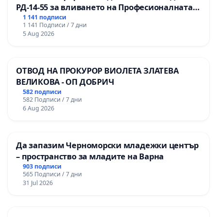
РД-14-55 за вливането на Професионалната
гимназия по промишлени технологии в
1 141 подписи
1 141 Подписи / 7 дни
Професионалната гимназия по икономика и
5 Aug 2026
мениджмънт – гр. Пазарджик
ОТВОД НА ПРОКУРОР ВИОЛЕТА ЗЛАТЕВА
ВЕЛИКОВА - ОП ДОБРИЧ
582 подписи
582 Подписи / 7 дни
6 Aug 2026
Да запазим Черноморски младежки център
– пространство за младите на Варна
903 подписи
565 Подписи / 7 дни
31 Jul 2026