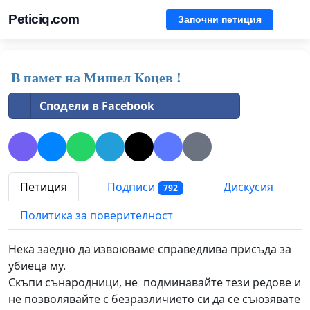
Peticiq.com
Започни петиция
В памет на Мишел Коцев !
Сподели в Facebook
Петиция
Подписи
Дискусия
792
Политика за поверителност
Нека заедно да извоюваме справедлива присъда за
убиеца му.
Скъпи сънародници, не подминавайте тези редове и
не позволявайте с безразличието си да се съюзявате