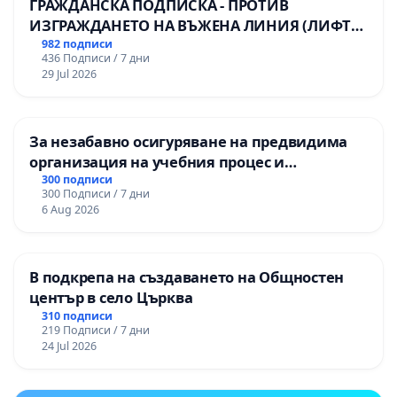
ГРАЖДАНСКА ПОДПИСКА - ПРОТИВ
ИЗГРАЖДАНЕТО НА ВЪЖЕНА ЛИНИЯ (ЛИФТ)
НА ТЕРИТОРИЯТА НА ПРИРОДНА
982 подписи
436 Подписи / 7 дни
ЗАБЕЛЕЖИТЕЛНОСТ „ХЪЛМ НА
29 Jul 2026
ОСВОБОДИТЕЛИТЕ“ (БУНАРДЖИК)
За незабавно осигуряване на предвидима
организация на учебния процес и
гарантиране на правото на равнопоставено
300 подписи
300 Подписи / 7 дни
и качествено образование на учениците от
6 Aug 2026
ОУ „Княз Александър I“ и Хуманитарна
гимназия „
В подкрепа на създаването на Общностен
център в село Църква
310 подписи
219 Подписи / 7 дни
24 Jul 2026