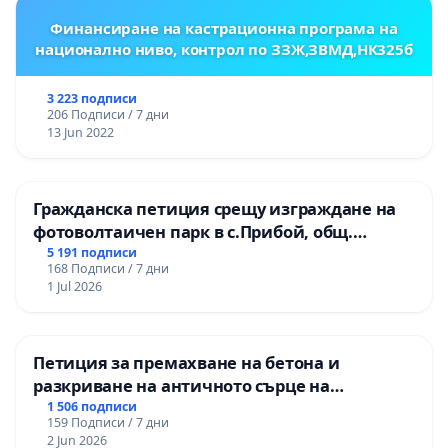
Финансиране на кастрационна програма на
национално ниво, контрол по ЗЗЖ,ЗВМД,НК325б
3 223 подписи
206 Подписи / 7 дни
13 Jun 2022
Гражданска петиция срещу изграждане на
фотоволтаичен парк в с.Прибой, общ.
Радомир
5 191 подписи
168 Подписи / 7 дни
1 Jul 2026
Петиция за премахване на бетона и
разкриване на античното сърце на
Могиланската могила във Враца
1 506 подписи
159 Подписи / 7 дни
2 Jun 2026