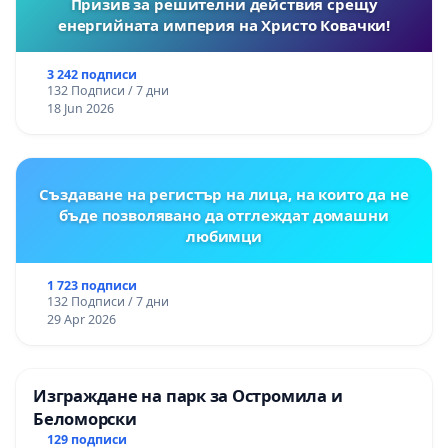
Призив за решителни действия срещу
енергийната империя на Христо Ковачки!
3 242 подписи
132 Подписи / 7 дни
18 Jun 2026
Създаване на регистър на лица, на които да не
бъде позволявано да отглеждат домашни
любимци
1 723 подписи
132 Подписи / 7 дни
29 Apr 2026
Изграждане на парк за Остромила и
Беломорски
129 подписи