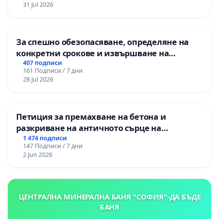
изпълнят всички екологични норми!
31 Jul 2026
За спешно обезопасяване, определяне на
конкретни срокове и извършване на
цялостна рехабилитация на
407 подписи
161 Подписи / 7 дни
републиканския път между пътен възел АМ
28 Jul 2026
„Тракия“ - гр. Ихтиман - с. Мирово - к.к.
Момин проход
Петиция за премахване на бетона и
разкриване на античното сърце на
Могиланската могила във Враца
1 474 подписи
147 Подписи / 7 дни
2 Jun 2026
ЦЕНТРАЛНА МИНЕРАЛНА БАНЯ "СОФИЯ"-ДА БЪДЕ
БАНЯ