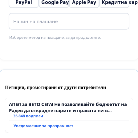
PayPal
Google Pay
Apple Pay
Кредитна кар
Начин на плащане
Изберете метод на плащане, за да продължите.
Петиции, промотирани от други потребители
АПЕЛ за ВЕТО СЕГА! Не позволявайте бюджетът на
Радев да открадне парите и правата ни в
тъмното
35 848 подписи
Уведомление за прозрачност