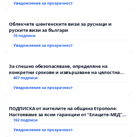
Уведомление за прозрачност
Облекчете шенгенските визи за руснаци и
руските визи за българи
16 подписи
Уведомление за прозрачност
За спешно обезопасяване, определяне на
конкретни срокове и извършване на цялостна
рехабилитация на републиканския път между
407 подписи
пътен възел АМ „Тракия“ - гр. Ихтиман - с.
Уведомление за прозрачност
Мирово - к.к. Момин проход
ПОДПИСКА от жителите на община Етрополе:
Настояваме за ясни гаранции от “Елаците-МЕД”
АД и от държавата, че ще се изпълнят всички
162 подписи
екологични норми!
Уведомление за прозрачност