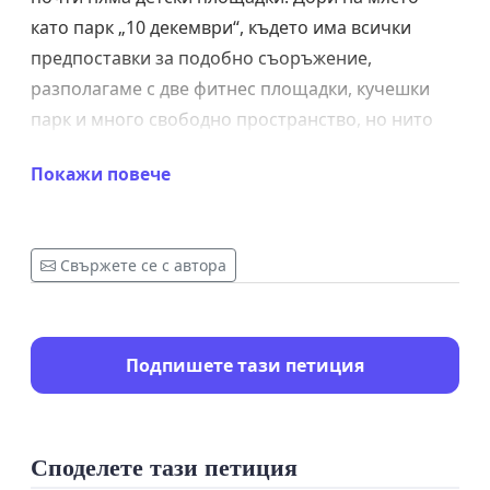
като парк „10 декември“, където има всички
предпоставки за подобно съоръжение,
разполагаме с две фитнес площадки, кучешки
парк и много свободно пространство, но нито
едно детско съоръжение. Районът е доста
Покажи повече
населен и посещаван както от възрастни, така и
от деца, както и от майки с колички. Събираме
възможно най-много подписи, за да можем
Свържете се с автора
заедно да изпратим сигнал/предложение до
Община Плевен, с надеждата в най-близко
бъдеще искането ни да бъде удовлетворено.
Подпишете тази петиция
Споделете тази петиция