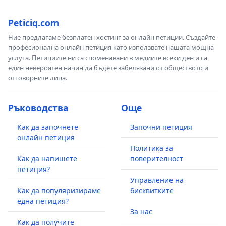
Peticiq.com
Ние предлагаме безплатен хостинг за онлайн петиции. Създайте
професионална онлайн петиция като използвате нашата мощна
услуга. Петициите ни са споменавани в медиите всеки ден и са
един невероятен начин да бъдете забелязани от обществото и
отговорните лица.
Ръководства
Още
Как да започнете
Започни петиция
онлайн петиция
Политика за
Как да напишете
поверителност
петиция?
Управление на
Как да популяризираме
бисквитките
една петиция?
За нас
Как да получите