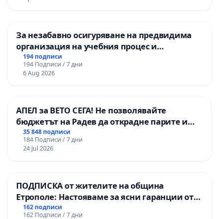
За незабавно осигуряване на предвидима
организация на учебния процес и
гарантиране на правото на равнопоставено
194 подписи
194 Подписи / 7 дни
и качествено образование на учениците от
6 Aug 2026
ОУ „Княз Александър I“ и Хуманитарна
гимназия „
АПЕЛ за ВЕТО СЕГА! Не позволявайте
бюджетът на Радев да открадне парите и
правата ни в тъмното
35 848 подписи
184 Подписи / 7 дни
24 Jul 2026
ПОДПИСКА от жителите на община
Етрополе: Настояваме за ясни гаранции от
“Елаците-МЕД” АД и от държавата, че ще се
162 подписи
162 Подписи / 7 дни