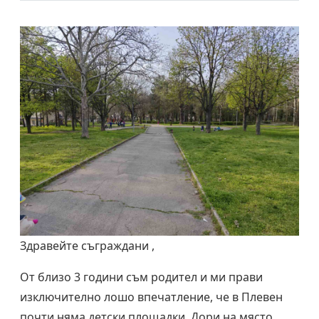
Здравейте съграждани ,
От близо 3 години съм родител и ми прави
изключително лошо впечатление, че в Плевен
почти няма детски площадки. Дори на място