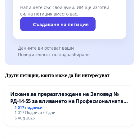
Напишете със свои думи. ИИ ще изготви
силна петиция вместо вас.
Създаване на петиция
Данните ви остават ваши
Поверителност по подразбиране
Други петиции, които може да Ви интересуват
Искане за преразглеждане на Заповед №
РД-14-55 за вливането на Професионалната
гимназия по промишлени технологии в
1 017 подписи
1 017 Подписи / 7 дни
Професионалната гимназия по икономика и
5 Aug 2026
мениджмънт – гр. Пазарджик