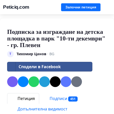
Peticiq.com
Започни петиция
Подписка за изграждане на детска
площадка в парк "10-ти декември"
- гр. Плевен
Тихомир Цанов
· BG
Т
Сподели в Facebook
Петиция
Подписи
451
Допълнителна видимост