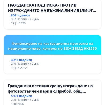
ГРАЖДАНСКА ПОДПИСКА - ПРОТИВ
ИЗГРАЖДАНЕТО НА ВЪЖЕНА ЛИНИЯ (ЛИФТ)
НА ТЕРИТОРИЯТА НА ПРИРОДНА
806 подписи
387 Подписи / 7 дни
ЗАБЕЛЕЖИТЕЛНОСТ „ХЪЛМ НА
29 Jul 2026
ОСВОБОДИТЕЛИТЕ“ (БУНАРДЖИК)
Финансиране на кастрационна програма на
национално ниво, контрол по ЗЗЖ,ЗВМД,НК325б
3 216 подписи
240 Подписи / 7 дни
13 Jun 2022
Гражданска петиция срещу изграждане на
фотоволтаичен парк в с.Прибой, общ.
Радомир
5 171 подписи
226 Подписи / 7 дни
1 Jul 2026