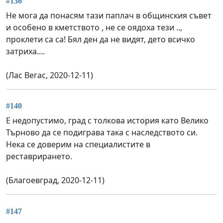
#136
Не мога да понасям тази паплач в общинския съвет
и особено в кметството , не се оядоха тези ..,
проклети са са! Бял ден да не видят, дето всичко
затриха....
(Лас Вегас, 2020-12-11)
#140
Е недопустимо, град с толкова история като Велико
Търново да се подиграва така с наследството си.
Нека се доверим на специалистите в
реставрирането.
(Благоевград, 2020-12-11)
#147