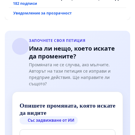
АД и от държавата, че ще се изпълнят всички
182 подписи
екологични норми!
Уведомление за прозрачност
ЗАПОЧНЕТЕ СВОЯ ПЕТИЦИЯ
Има ли нещо, което искате
да промените?
Промяната не се случва, ако мълчите.
Авторът на тази петиция се изправи и
предприе действия. Ще направите ли
същото?
Опишете промяната, която искате
да видите
Със задвижване от ИИ