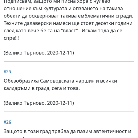
Подписвам, защото ми писна хора с нулево
отношение към културата и опзването на такива
обекти да оскверняват такива емблематични сгради.
Техните далаверски намеси ще стоят десетки години
след като вече бе са на “власт” . Искам тода да се
спре!!!
(Велико Търново, 2020-12-11)
#25
Обезобразиха Самоводската чаршия и всички
калдаръми в града, сега и това.
(Велико Търново, 2020-12-11)
#26
Защото в този град трябва да пазим автентичност и