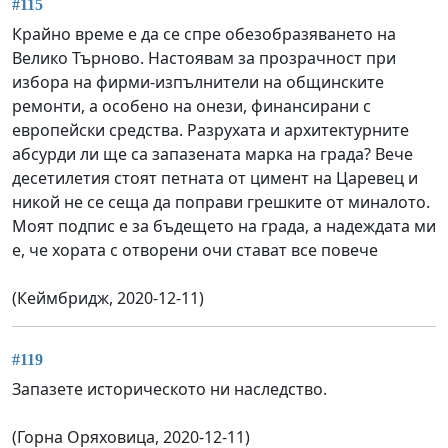
#115
Крайно време е да се спре обезобразяването на
Велико Търново. Настоявам за прозрачност при
избора на фирми-изпълнители на общинските
ремонти, а особено на онези, финансирани с
европейски средства. Разрухата и архитектурните
абсурди ли ще са запазената марка на града? Вече
десетилетия стоят петната от цимент на Царевец и
никой не се сеща да поправи грешките от миналото.
Моят подпис е за бъдещето на града, а надеждата ми
е, че хората с отворени очи стават все повече
(Кеймбридж, 2020-12-11)
#119
Запазете историческото ни наследство.
(Горна Оряховица, 2020-12-11)