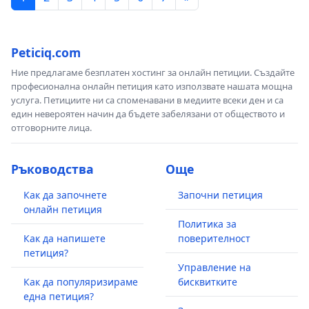
Peticiq.com
Ние предлагаме безплатен хостинг за онлайн петиции. Създайте
професионална онлайн петиция като използвате нашата мощна
услуга. Петициите ни са споменавани в медиите всеки ден и са
един невероятен начин да бъдете забелязани от обществото и
отговорните лица.
Ръководства
Още
Как да започнете
Започни петиция
онлайн петиция
Политика за
Как да напишете
поверителност
петиция?
Управление на
Как да популяризираме
бисквитките
една петиция?