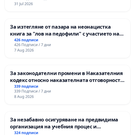
31 Jul 2026
За изтегляне от пазара на неонацистка
книга за "лов на педофили" с участието на
деца
426 подписи
426 Подписи / 7 дни
7 Aug 2026
За законодателни промени в Наказателния
кодекс относно наказателната отговорност
на непълнолетните при особено тежки
339 подписи
339 Подписи / 7 дни
умишлени престъпления
8 Aug 2026
За незабавно осигуряване на предвидима
организация на учебния процес и
гарантиране на правото на равнопоставено
324 подписи