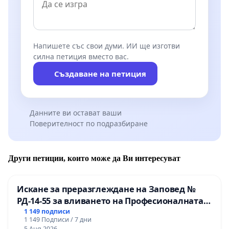
Напишете със свои думи. ИИ ще изготви
силна петиция вместо вас.
Създаване на петиция
Данните ви остават ваши
Поверителност по подразбиране
Други петиции, които може да Ви интересуват
Искане за преразглеждане на Заповед №
РД-14-55 за вливането на Професионалната
гимназия по промишлени технологии в
1 149 подписи
1 149 Подписи / 7 дни
Професионалната гимназия по икономика и
5 Aug 2026