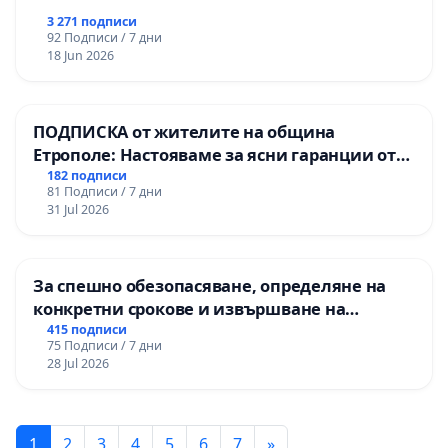
3 271 подписи
92 Подписи / 7 дни
18 Jun 2026
ПОДПИСКА от жителите на община
Етрополе: Настояваме за ясни гаранции от
“Елаците-МЕД” АД и от държавата, че ще се
182 подписи
81 Подписи / 7 дни
изпълнят всички екологични норми!
31 Jul 2026
За спешно обезопасяване, определяне на
конкретни срокове и извършване на
цялостна рехабилитация на
415 подписи
75 Подписи / 7 дни
републиканския път между пътен възел АМ
28 Jul 2026
„Тракия“ - гр. Ихтиман - с. Мирово - к.к.
Момин проход
1
2
3
4
5
6
7
»