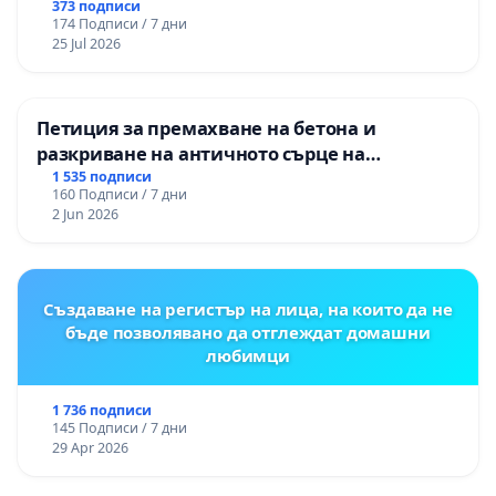
373 подписи
174 Подписи / 7 дни
25 Jul 2026
Петиция за премахване на бетона и
разкриване на античното сърце на
Могиланската могила във Враца
1 535 подписи
160 Подписи / 7 дни
2 Jun 2026
Създаване на регистър на лица, на които да не
бъде позволявано да отглеждат домашни
любимци
1 736 подписи
145 Подписи / 7 дни
29 Apr 2026