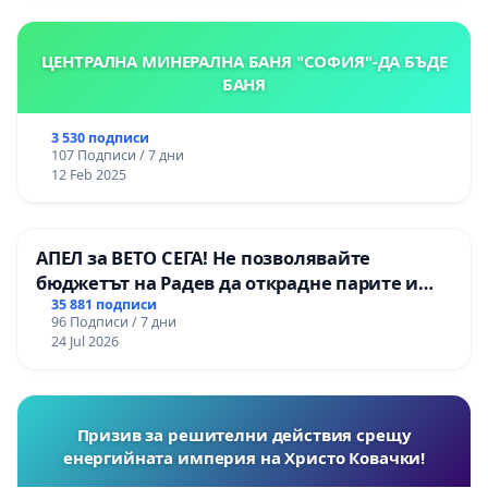
ЦЕНТРАЛНА МИНЕРАЛНА БАНЯ "СОФИЯ"-ДА БЪДЕ
БАНЯ
3 530 подписи
107 Подписи / 7 дни
12 Feb 2025
АПЕЛ за ВЕТО СЕГА! Не позволявайте
бюджетът на Радев да открадне парите и
правата ни в тъмното
35 881 подписи
96 Подписи / 7 дни
24 Jul 2026
Призив за решителни действия срещу
енергийната империя на Христо Ковачки!