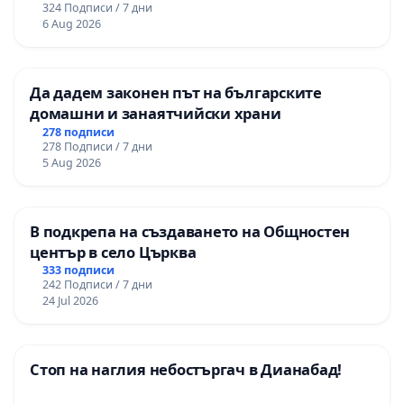
324 Подписи / 7 дни
и качествено образование на учениците от
6 Aug 2026
ОУ „Княз Александър I“ и Хуманитарна
гимназия „
Да дадем законен път на българските
домашни и занаятчийски храни
278 подписи
278 Подписи / 7 дни
5 Aug 2026
В подкрепа на създаването на Общностен
център в село Църква
333 подписи
242 Подписи / 7 дни
24 Jul 2026
Стоп на наглия небостъргач в Дианабад!