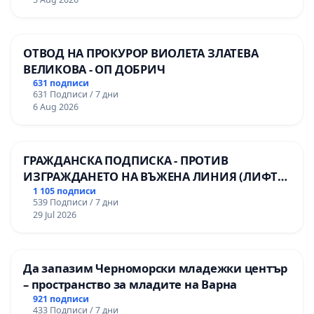
мениджмънт – гр. Пазарджик
ОТВОД НА ПРОКУРОР ВИОЛЕТА ЗЛАТЕВА
ВЕЛИКОВА - ОП ДОБРИЧ
631 подписи
631 Подписи / 7 дни
6 Aug 2026
ГРАЖДАНСКА ПОДПИСКА - ПРОТИВ
ИЗГРАЖДАНЕТО НА ВЪЖЕНА ЛИНИЯ (ЛИФТ)
НА ТЕРИТОРИЯТА НА ПРИРОДНА
1 105 подписи
539 Подписи / 7 дни
ЗАБЕЛЕЖИТЕЛНОСТ „ХЪЛМ НА
29 Jul 2026
ОСВОБОДИТЕЛИТЕ“ (БУНАРДЖИК)
Да запазим Черноморски младежки център
– пространство за младите на Варна
921 подписи
433 Подписи / 7 дни