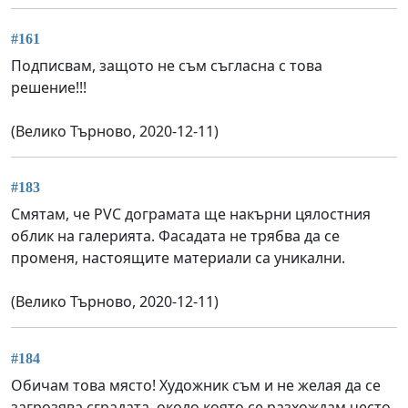
#161
Подписвам, защото не съм съгласна с това
решение!!!
(Велико Търново, 2020-12-11)
#183
Смятам, че PVC дограмата ще накърни цялостния
облик на галерията. Фасадата не трябва да се
променя, настоящите материали са уникални.
(Велико Търново, 2020-12-11)
#184
Обичам това място! Художник съм и не желая да се
загрозява сградата, около която се разхождам често