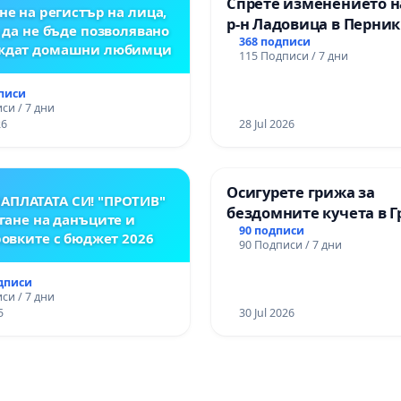
Спрете изменението н
не на регистър на лица,
р-н Ладовица в Перник
 да не бъде позволявано
368 подписи
еждат домашни любимци
115 Подписи / 7 дни
дписи
си / 7 дни
26
28 Jul 2026
Осигурете грижа за
АПЛАТАТА СИ! "ПРОТИВ"
бездомните кучета в 
гане на данъците и
парк „Чаира“ в общин
90 подписи
овките с бюджет 2026
90 Подписи / 7 дни
одписи
си / 7 дни
5
30 Jul 2026