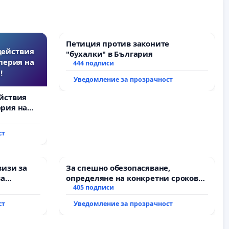
Петиция против законите
действия
"бухалки" в България
перия на
444 подписи
!
Уведомление за прозрачност
йствия
рия на
ст
визи за
За спешно обезопасяване,
за
определяне на конкретни срокове
и извършване на цялостна
405 подписи
рехабилитация на
ст
Уведомление за прозрачност
републиканския път между пътен
възел АМ „Тракия“ - гр. Ихтиман - с.