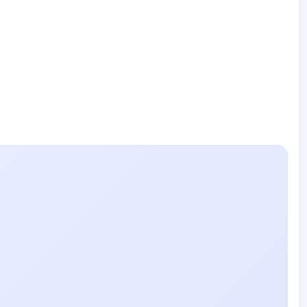
Мирово - к.к. Момин проход