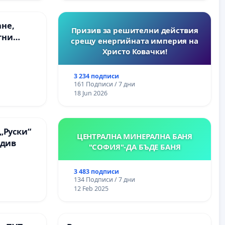
ане,
Призив за решителни действия
тни
срещу енергийната империя на
 на
Христо Ковачки!
ия на
между
3 234 подписи
“ - гр.
161 Подписи / 7 дни
.к.
18 Jun 2026
„Руски“
ЦЕНТРАЛНА МИНЕРАЛНА БАНЯ
вдив
"СОФИЯ"-ДА БЪДЕ БАНЯ
3 483 подписи
134 Подписи / 7 дни
12 Feb 2025