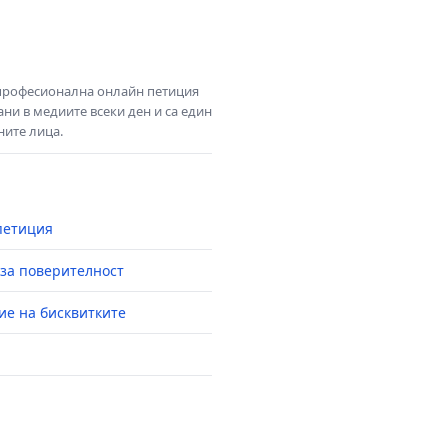
 професионална онлайн петиция
ни в медиите всеки ден и са един
ните лица.
петиция
за поверителност
ие на бисквитките