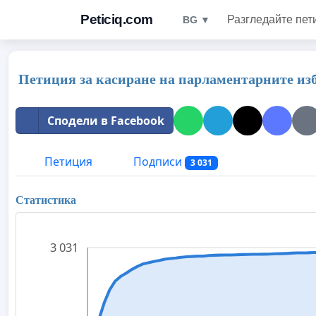
Peticiq.com
Разгледайте пет
BG ▼
Петиция за касиране на парламентарните избо
Сподели в Facebook
Петиция
Подписи
3 031
Статистика
3 031