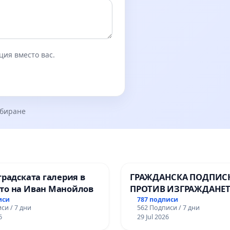
ция вместо вас.
збиране
градската галерия в
ГРАЖДАНСКА ПОДПИСК
то на Иван Манойлов
ПРОТИВ ИЗГРАЖДАНЕТ
ВЪЖЕНА ЛИНИЯ (ЛИФТ
иси
787 подписи
си / 7 дни
562 Подписи / 7 дни
ТЕРИТОРИЯТА НА ПРИ
6
29 Jul 2026
ЗАБЕЛЕЖИТЕЛНОСТ „Х