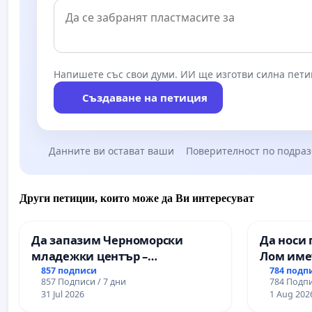
Напишете със свои думи. ИИ ще изготви силна пети
Създаване на петиция
Данните ви остават ваши
Поверителност по подра
Други петиции, които може да Ви интересуват
Да запазим Черноморски
Да носи 
младежки център –
Лом име
пространство за младите на
857 подписи
784 подп
857 Подписи / 7 дни
784 Подпи
Варна
31 Jul 2026
1 Aug 202