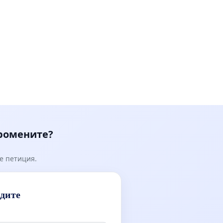
промените?
е петиция.
идите