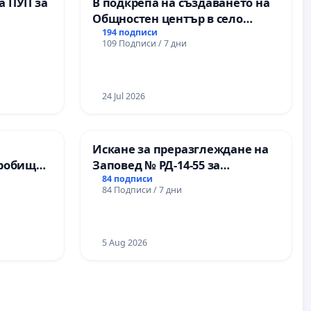
а ПУП за
В подкрепа на създаването на
Общностен център в село
Църква
194 подписи
109 Подписи / 7 дни
24 Jul 2026
Искане за преразглеждане на
Гробищен
Заповед № РД-14-55 за
а Плевен
вливането на
84 подписи
84 Подписи / 7 дни
Професионалната гимназия по
промишлени технологии в
Професионалната гимназия по
икономика и мениджмънт – гр.
5 Aug 2026
Пазарджик