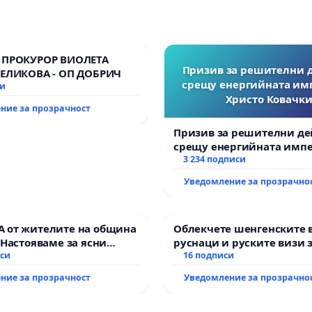
 ПРОКУРОР ВИОЛЕТА
Призив за решителни 
ВЕЛИКОВА - ОП ДОБРИЧ
срещу енергийната им
си
Христо Ковачки
ние за прозрачност
Призив за решителни де
срещу енергийната импе
Христо Ковачки!
3 234 подписи
Уведомление за прозрачно
 от жителите на община
Облекчете шенгенските 
 Настояваме за ясни
руснаци и руските визи 
от “Елаците-МЕД” АД и от
иси
българи
16 подписи
, че ще се изпълнят
ние за прозрачност
Уведомление за прозрачно
кологични норми!