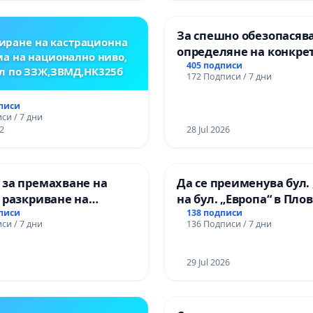
ОСВОБОДИТЕЛИТЕ“
(БУНАРДЖИК)
За спешно обезопасяв
иране на кастрационна
определяне на конкре
а на национално ниво,
срокове и извършване
405 подписи
л по ЗЗЖ,ЗВМД,НК325б
172 Подписи / 7 дни
цялостна рехабилитац
републиканския път 
дписи
пътен възел АМ „Тракия
си / 7 дни
2
Ихтиман - с. Мирово - к
28 Jul 2026
Момин проход
 за премахване на
Да се преименува бул. 
 разкриване на
на бул. „Европа“ в Пло
то сърце на
дписи
138 подписи
си / 7 дни
136 Подписи / 7 дни
ската могила във
29 Jul 2026