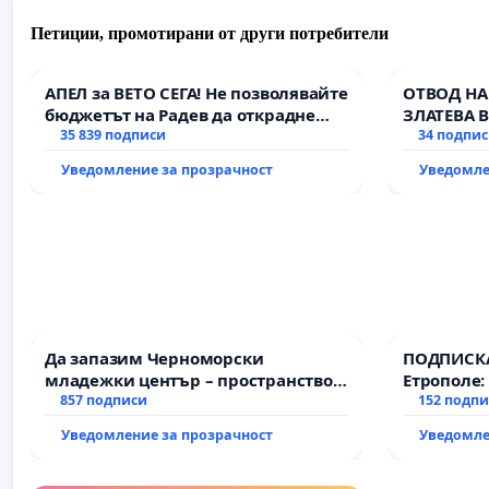
Петиции, промотирани от други потребители
АПЕЛ за ВЕТО СЕГА! Не позволявайте
ОТВОД НА
бюджетът на Радев да открадне
ЗЛАТЕВА 
парите и правата ни в тъмното
35 839 подписи
34 подпи
Уведомление за прозрачност
Уведомле
Да запазим Черноморски
ПОДПИСКА
младежки център – пространство
Етрополе:
за младите на Варна
857 подписи
гаранции 
152 подп
държавата
Уведомление за прозрачност
Уведомле
всички е