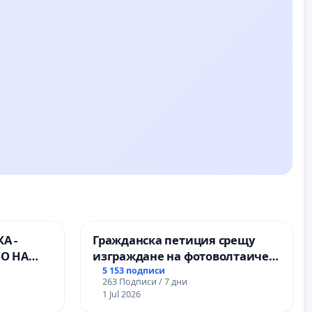
А -
Гражданска петиция срещу
О НА
изграждане на фотоволтаичен
) НА
парк в с.Прибой, общ. Радомир
5 153 подписи
263 Подписи / 7 дни
РОДНА
1 Jul 2026
ЪЛМ НА