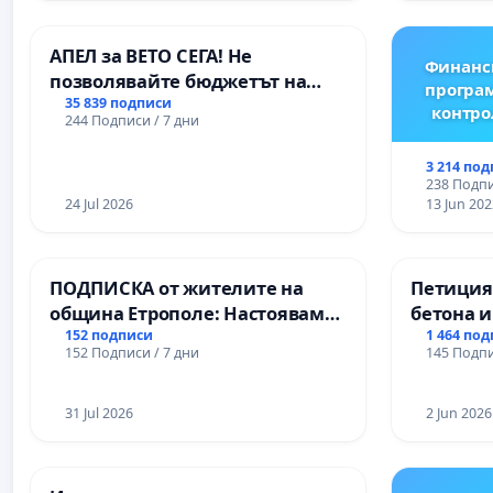
АПЕЛ за ВЕТО СЕГА! Не
Финанс
позволявайте бюджетът на
програм
Радев да открадне парите и
35 839 подписи
контро
244 Подписи / 7 дни
правата ни в тъмното
3 214 по
238 Подпи
24 Jul 2026
13 Jun 202
ПОДПИСКА от жителите на
Петиция
община Етрополе: Настояваме
бетона и
за ясни гаранции от “Елаците-
антично
152 подписи
1 464 по
152 Подписи / 7 дни
145 Подпи
МЕД” АД и от държавата, че ще
Могилан
се изпълнят всички
Враца
екологични норми!
31 Jul 2026
2 Jun 2026