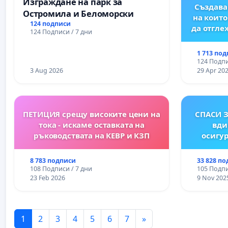
Изграждане на парк за
Създава
Остромила и Беломорски
на които
124 подписи
да отгл
124 Подписи / 7 дни
1 713 по
124 Подпи
3 Aug 2026
29 Apr 20
ПЕТИЦИЯ срещу високите цени на
СПАСИ З
тока - искаме оставката на
вди
ръководствата на КЕВР и КЗП
осигур
8 783 подписи
33 828 п
108 Подписи / 7 дни
105 Подпи
23 Feb 2026
9 Nov 202
1
2
3
4
5
6
7
»