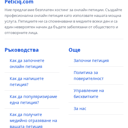
Peticiq.com
Ние предлагаме безплатен хостинг за онлайн петиции. Създайте
професионална онлайн петиция като използвате нашата мощна
услуга. Петициите ни са споменавани в медиите всеки ден и са
един невероятен начин да бъдете забелязани от обществото и
отговорните лица.
Ръководства
Още
Как да започнете
Започни петиция
онлайн петиция
Политика за
Как да напишете
поверителност
петиция?
Управление на
Как да популяризираме
бисквитките
една петиция?
За нас
Как да получите
медийно отразяване на
вашата петиция