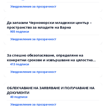
Уведомление за прозрачност
Да запазим Черноморски младежки център –
пространство за младите на Варна
905 подписи
Уведомление за прозрачност
За спешно обезопасяване, определяне на
конкретни срокове и извършване на цялостна
рехабилитация на републиканския път между
413 подписи
пътен възел АМ „Тракия“ - гр. Ихтиман - с.
Уведомление за прозрачност
Мирово - к.к. Момин проход
ОБЛЕКЧАВАНЕ НА ЗАЯВЯВАНЕ И ПОЛУЧАВАНЕ НА
ДОКУМЕНТИ
40 подписи
Уведомление за прозрачност