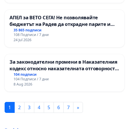
АПЕЛ за ВЕТО СЕГА! Не позволявайте
бюджетът на Радев да открадне парите и
правата ни в тъмното
35 865 подписи
108 Подписи / 7 дни
24 Jul 2026
За законодателни промени в Наказателния
кодекс относно наказателната отговорност
на непълнолетните при особено тежки
104 подписи
104 Подписи / 7 дни
умишлени престъпления
8 Aug 2026
1
2
3
4
5
6
7
»