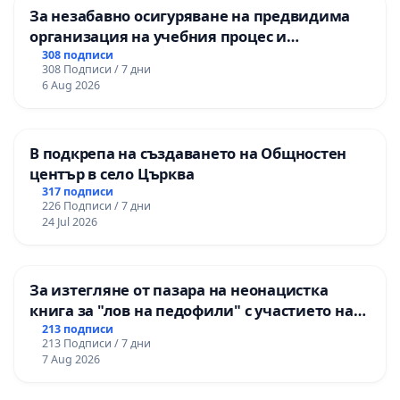
За незабавно осигуряване на предвидима
организация на учебния процес и
гарантиране на правото на равнопоставено
308 подписи
308 Подписи / 7 дни
и качествено образование на учениците от
6 Aug 2026
ОУ „Княз Александър I“ и Хуманитарна
гимназия „
В подкрепа на създаването на Общностен
център в село Църква
317 подписи
226 Подписи / 7 дни
24 Jul 2026
За изтегляне от пазара на неонацистка
книга за "лов на педофили" с участието на
деца
213 подписи
213 Подписи / 7 дни
7 Aug 2026