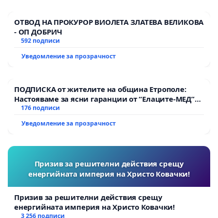
ОТВОД НА ПРОКУРОР ВИОЛЕТА ЗЛАТЕВА ВЕЛИКОВА
- ОП ДОБРИЧ
592 подписи
Уведомление за прозрачност
ПОДПИСКА от жителите на община Етрополе:
Настояваме за ясни гаранции от “Елаците-МЕД”
АД и от държавата, че ще се изпълнят всички
176 подписи
екологични норми!
Уведомление за прозрачност
Призив за решителни действия срещу
енергийната империя на Христо Ковачки!
Призив за решителни действия срещу
енергийната империя на Христо Ковачки!
3 256 подписи