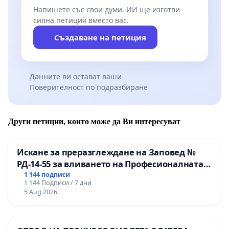
Напишете със свои думи. ИИ ще изготви
силна петиция вместо вас.
Създаване на петиция
Данните ви остават ваши
Поверителност по подразбиране
Други петиции, които може да Ви интересуват
Искане за преразглеждане на Заповед №
РД-14-55 за вливането на Професионалната
гимназия по промишлени технологии в
1 144 подписи
1 144 Подписи / 7 дни
Професионалната гимназия по икономика и
5 Aug 2026
мениджмънт – гр. Пазарджик