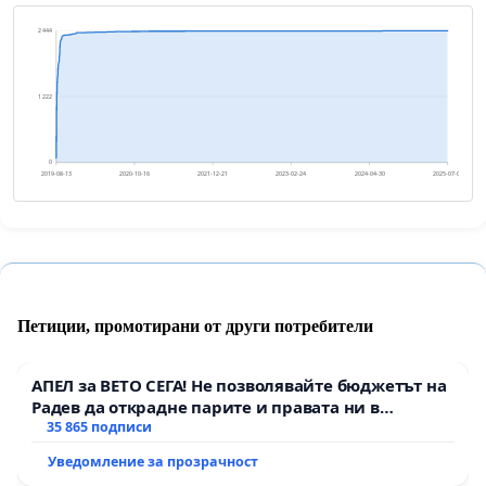
2 444
1 222
0
2019-08-13
2020-10-16
2021-12-21
2023-02-24
2024-04-30
2025-07-04
Петиции, промотирани от други потребители
АПЕЛ за ВЕТО СЕГА! Не позволявайте бюджетът на
Радев да открадне парите и правата ни в
тъмното
35 865 подписи
Уведомление за прозрачност