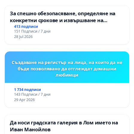
За спешно обезопасяване, определяне на
конкретни срокове и извършване на
цялостна рехабилитация на
413 подписи
151 Подписи / 7 дни
републиканския път между пътен възел АМ
28 Jul 2026
„Тракия“ - гр. Ихтиман - с. Мирово - к.к.
Момин проход
Създаване на регистър на лица, на които да не
бъде позволявано да отглеждат домашни
любимци
1 734 подписи
143 Подписи / 7 дни
29 Apr 2026
Да носи градската галерия в Лом името на
Иван Манойлов