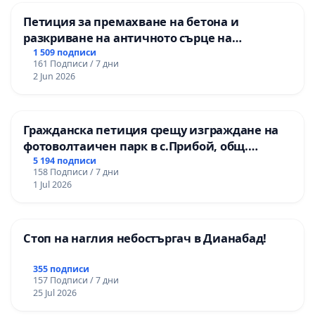
Петиция за премахване на бетона и
разкриване на античното сърце на
Могиланската могила във Враца
1 509 подписи
161 Подписи / 7 дни
2 Jun 2026
Гражданска петиция срещу изграждане на
фотоволтаичен парк в с.Прибой, общ.
Радомир
5 194 подписи
158 Подписи / 7 дни
1 Jul 2026
Стоп на наглия небостъргач в Дианабад!
355 подписи
157 Подписи / 7 дни
25 Jul 2026