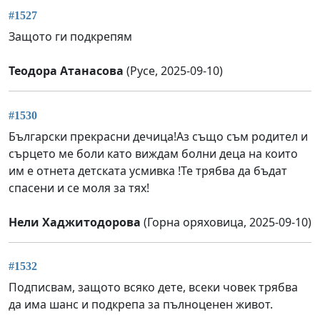
#1527
Защото ги подкрепям
Теодора Атанасова
(Русе, 2025-09-10)
#1530
Български прекрасни дечица!Аз също съм родител и
сърцето ме боли като виждам болни деца на които
им е отнета детската усмивка !Те трябва да бъдат
спасени и се моля за тях!
Нели Хаджитодорова
(Горна оряховица, 2025-09-10)
#1532
Подписвам, защото всяко дете, всеки човек трябва
да има шанс и подкрепа за пълноценен живот.