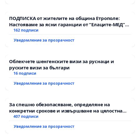
ПОДПИСКА от жителите на община Етрополе:
Настояваме за ясни гаранции от “Елаците-МЕД”
АД и от държавата, че ще се изпълнят всички
162 подписи
екологични норми!
Уведомление за прозрачност
Облекчете шенгенските визи за руснаци и
руските визи за българи
16 подписи
Уведомление за прозрачност
За спешно обезопасяване, определяне на
конкретни срокове и извършване на цялостна
рехабилитация на републиканския път между
407 подписи
пътен възел АМ „Тракия“ - гр. Ихтиман - с.
Уведомление за прозрачност
Мирово - к.к. Момин проход