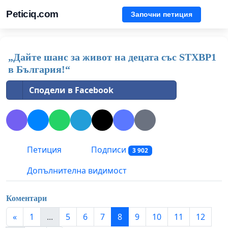
Peticiq.com
Започни петиция
„Дайте шанс за живот на децата със STXBP1
в България!“
Сподели в Facebook
Петиция
Подписи
3 902
Допълнителна видимост
Коментари
«
1
...
5
6
7
8
9
10
11
12