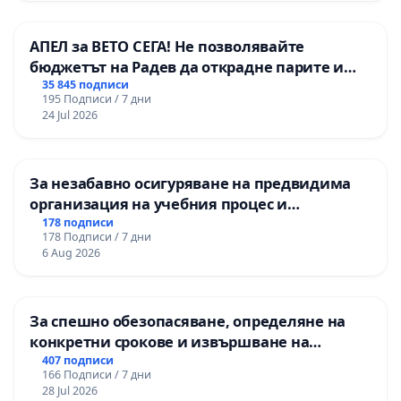
АПЕЛ за ВЕТО СЕГА! Не позволявайте
бюджетът на Радев да открадне парите и
правата ни в тъмното
35 845 подписи
195 Подписи / 7 дни
24 Jul 2026
За незабавно осигуряване на предвидима
организация на учебния процес и
гарантиране на правото на равнопоставено
178 подписи
178 Подписи / 7 дни
и качествено образование на учениците от
6 Aug 2026
ОУ „Княз Александър I“ и Хуманитарна
гимназия „
За спешно обезопасяване, определяне на
конкретни срокове и извършване на
цялостна рехабилитация на
407 подписи
166 Подписи / 7 дни
републиканския път между пътен възел АМ
28 Jul 2026