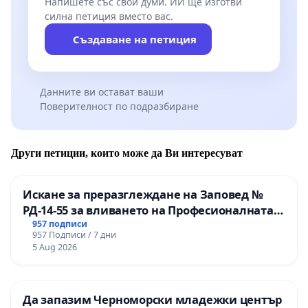
Напишете със свои думи. ИИ ще изготви
силна петиция вместо вас.
Създаване на петиция
Данните ви остават ваши
Поверителност по подразбиране
Други петиции, които може да Ви интересуват
Искане за преразглеждане на Заповед №
РД-14-55 за вливането на Професионалната
гимназия по промишлени технологии в
957 подписи
957 Подписи / 7 дни
Професионалната гимназия по икономика и
5 Aug 2026
мениджмънт – гр. Пазарджик
Да запазим Черноморски младежки център