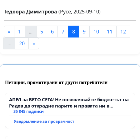
Тедоора Димитрова
(Русе, 2025-09-10)
«
1
...
5
6
7
8
9
10
11
12
...
20
»
Петиции, промотирани от други потребители
АПЕЛ за ВЕТО СЕГА! Не позволявайте бюджетът на
Радев да открадне парите и правата ни в
тъмното
35 845 подписи
Уведомление за прозрачност