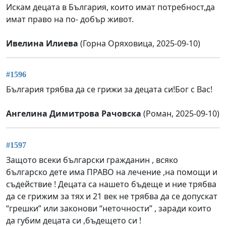
Искам децата в България, които имат потребност,да
имат право на по- добър живот.
Ивелина Илиева
(Горна Оряховица, 2025-09-10)
#1596
България трябва да се грижи за децата си!Бог с Вас!
Ангелина Димитрова Рачовска
(Роман, 2025-09-10)
#1597
Защото всеки български гражданин , всяко
българско дете има ПРАВО на лечение ,на помощи и
съдействие ! Децата са нашето бъдеще и ние трябва
да се грижим за тях и 21 век не трябва да се допускат
“грешки” или законови “неточности” , заради които
да губим децата си ,бъдещето си !