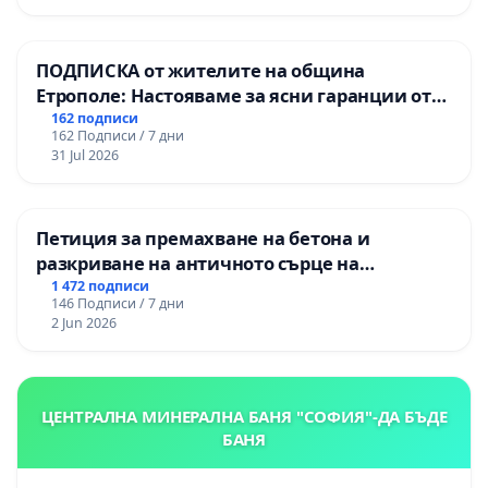
„Тракия“ - гр. Ихтиман - с. Мирово - к.к.
Момин проход
ПОДПИСКА от жителите на община
Етрополе: Настояваме за ясни гаранции от
“Елаците-МЕД” АД и от държавата, че ще се
162 подписи
162 Подписи / 7 дни
изпълнят всички екологични норми!
31 Jul 2026
Петиция за премахване на бетона и
разкриване на античното сърце на
Могиланската могила във Враца
1 472 подписи
146 Подписи / 7 дни
2 Jun 2026
ЦЕНТРАЛНА МИНЕРАЛНА БАНЯ "СОФИЯ"-ДА БЪДЕ
БАНЯ