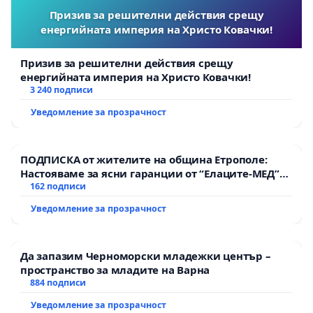
Призив за решителни действия срещу
енергийната империя на Христо Ковачки!
Призив за решителни действия срещу
енергийната империя на Христо Ковачки!
3 240 подписи
Уведомление за прозрачност
ПОДПИСКА от жителите на община Етрополе:
Настояваме за ясни гаранции от “Елаците-МЕД”
АД и от държавата, че ще се изпълнят всички
162 подписи
екологични норми!
Уведомление за прозрачност
Да запазим Черноморски младежки център –
пространство за младите на Варна
884 подписи
Уведомление за прозрачност