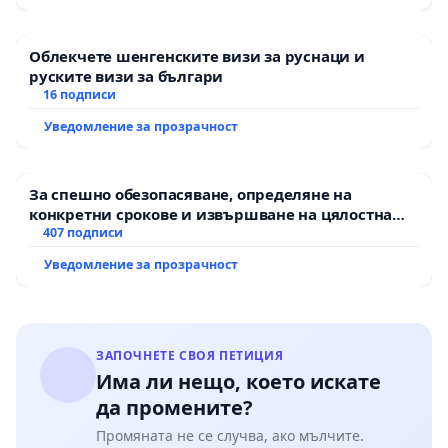
Облекчете шенгенските визи за руснаци и
руските визи за българи
16 подписи
Уведомление за прозрачност
За спешно обезопасяване, определяне на
конкретни срокове и извършване на цялостна
рехабилитация на републиканския път между
407 подписи
пътен възел АМ „Тракия“ - гр. Ихтиман - с.
Уведомление за прозрачност
Мирово - к.к. Момин проход
ЗАПОЧНЕТЕ СВОЯ ПЕТИЦИЯ
Има ли нещо, което искате
да промените?
Промяната не се случва, ако мълчите.