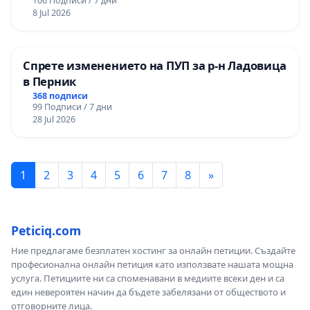
106 Подписи / 7 дни
8 Jul 2026
Спрете изменението на ПУП за р-н Ладовица
в Перник
368 подписи
99 Подписи / 7 дни
28 Jul 2026
1
2
3
4
5
6
7
8
»
Peticiq.com
Ние предлагаме безплатен хостинг за онлайн петиции. Създайте
професионална онлайн петиция като използвате нашата мощна
услуга. Петициите ни са споменавани в медиите всеки ден и са
един невероятен начин да бъдете забелязани от обществото и
отговорните лица.