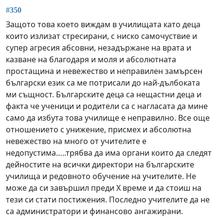
#350
Защото това което виждам в училищата като деца
които излизат стресирани, с ниско самочуствие и
супер агресия абсовни, незадържане на врата и
казване на благодаря и моля и абсолютната
простащина и невежество и неправилен замърсен
български език са ме потрисали до най-дълбоката
ми същност. Българските деца са нещастни деца и
факта че ученици и родители са с нагласата да мине
само да избута това училище е неправилно. Все още
отношението с унижение, присмех и абсолютна
невежество на много от учителите е
недопустима…..трябва да има органи които да следят
дейностите на всички директори на българските
училища и редовното обучение на учителите. Не
може да си завършил преди Х време и да стоиш на
тези си стати постижения. Последно учителите да не
са администратори и финансово ангажирани.