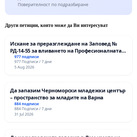
Поверителност по подразбиране
Други петиции, които може да Ви интересуват
Искане за преразглеждане на Заповед №
РД-14-55 за вливането на Професионалната
гимназия по промишлени технологии в
977 подписи
977 Подписи / 7 дни
Професионалната гимназия по икономика и
5 Aug 2026
мениджмънт – гр. Пазарджик
Да запазим Черноморски младежки център
– пространство за младите на Варна
884 подписи
884 Подписи / 7 дни
31 Jul 2026