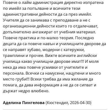
Повече о лайм администрация директно изпратена
по имейл за попълване и всичките тези
административни дейности да са през имейл.
Учителя да се занимава с преподаване а не с
организационни дейности които го отдалечават,
допълнително ангажират от учебния материал.
Повече практика и по-малко теория. Последно
децата да са повече навън и училищните дворове да
се направят хубаво, модерни с катеружки,
трамплини и прочее. Вижте всичките английски
училища какво училищни дворове имат!!! И моля
нека да има повече усмивки от учителите и
персонала. Всечки са намусени, нацупени и много
место груби!!! Всеки трябва да има желание да
помага, да дава информация а не да се сипват и
държат недро влюбено.
Аделина Пингелова
(Кюстендил, 2026-04-30)