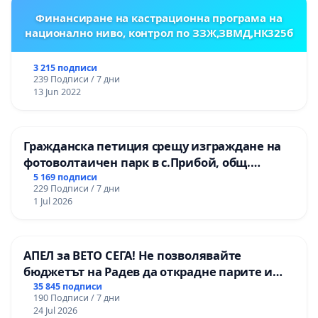
Финансиране на кастрационна програма на
национално ниво, контрол по ЗЗЖ,ЗВМД,НК325б
3 215 подписи
239 Подписи / 7 дни
13 Jun 2022
Гражданска петиция срещу изграждане на
фотоволтаичен парк в с.Прибой, общ.
Радомир
5 169 подписи
229 Подписи / 7 дни
1 Jul 2026
АПЕЛ за ВЕТО СЕГА! Не позволявайте
бюджетът на Радев да открадне парите и
правата ни в тъмното
35 845 подписи
190 Подписи / 7 дни
24 Jul 2026