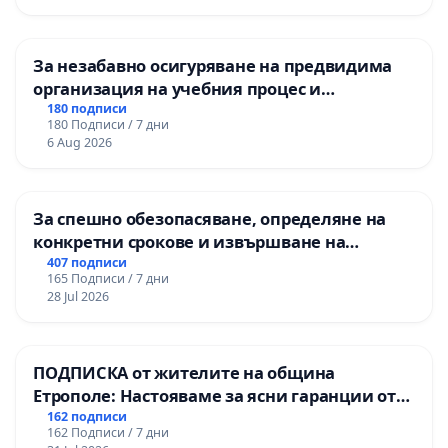
За незабавно осигуряване на предвидима
организация на учебния процес и
гарантиране на правото на равнопоставено
180 подписи
180 Подписи / 7 дни
и качествено образование на учениците от
6 Aug 2026
ОУ „Княз Александър I“ и Хуманитарна
гимназия „
За спешно обезопасяване, определяне на
конкретни срокове и извършване на
цялостна рехабилитация на
407 подписи
165 Подписи / 7 дни
републиканския път между пътен възел АМ
28 Jul 2026
„Тракия“ - гр. Ихтиман - с. Мирово - к.к.
Момин проход
ПОДПИСКА от жителите на община
Етрополе: Настояваме за ясни гаранции от
“Елаците-МЕД” АД и от държавата, че ще се
162 подписи
162 Подписи / 7 дни
изпълнят всички екологични норми!