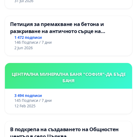
31 Jul 2026
Петиция за премахване на бетона и
разкриване на античното сърце на
Могиланската могила във Враца
1 472 подписи
146 Подписи / 7 дни
2 Jun 2026
ЦЕНТРАЛНА МИНЕРАЛНА БАНЯ "СОФИЯ"-ДА БЪДЕ
БАНЯ
3 494 подписи
145 Подписи / 7 дни
12 Feb 2025
В подкрепа на създаването на Общностен
център в село Църква