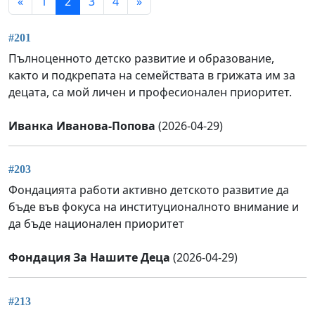
«
1
2
3
4
»
#201
Пълноценното детско развитие и образование,
както и подкрепата на семействата в грижата им за
децата, са мой личен и професионален приоритет.
Иванка Иванова-Попова
(2026-04-29)
#203
Фондацията работи активно детското развитие да
бъде във фокуса на институционалното внимание и
да бъде национален приоритет
Фондация За Нашите Деца
(2026-04-29)
#213