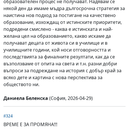
образователен процес не получават. Надявам се
някой ден да имаме мъдра дългосрочна стратегия за
наистина нов подход за постигане на качествено
образование, изхождащ от истинските приоритети,
подредени смислено - каква е истинската и най-
желана цел на образованието, какво искаме да
получават децата от живота си в училище и в
училищните години, кой носи отговорността и
последствията за финалните резултати, как да се
възползваме от опита на света и т.н. разни добри
въпроси за подреждане на история с добър край за
всяко дете и картина с нова перспектива за
обществото ни.
Даниела Беленска
(София, 2026-04-29)
#324
ВРЕМЕ Е ЗА ПРОМЯНА!!!