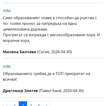
#394
Само образованият човек е способен да участва с
по- голям пронос за напредъка на една
цивилизована държава.
Прогресът се изгражда с високообразовани хора. И
морални хора.
Милена Балчева
(Согия, 2026-04-30)
#399
Образованието трябва да е ТОП приоритет на
всички!
Драгомир Златев
(Павел баня, 2026-04-30)
«
1
2
3
4
»