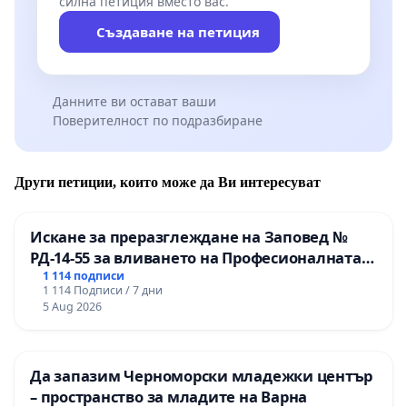
силна петиция вместо вас.
Създаване на петиция
Данните ви остават ваши
Поверителност по подразбиране
Други петиции, които може да Ви интересуват
Искане за преразглеждане на Заповед №
РД-14-55 за вливането на Професионалната
гимназия по промишлени технологии в
1 114 подписи
1 114 Подписи / 7 дни
Професионалната гимназия по икономика и
5 Aug 2026
мениджмънт – гр. Пазарджик
Да запазим Черноморски младежки център
– пространство за младите на Варна