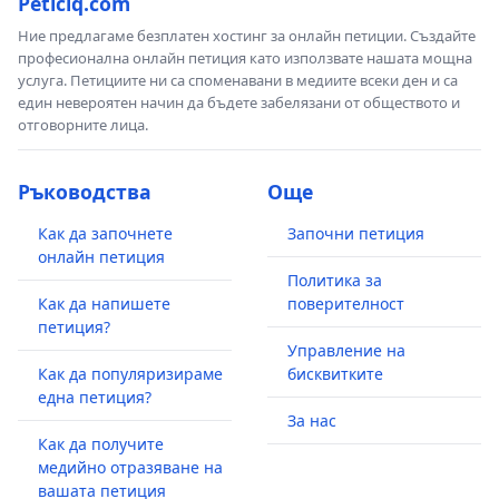
Peticiq.com
Ние предлагаме безплатен хостинг за онлайн петиции. Създайте
професионална онлайн петиция като използвате нашата мощна
услуга. Петициите ни са споменавани в медиите всеки ден и са
един невероятен начин да бъдете забелязани от обществото и
отговорните лица.
Ръководства
Още
Как да започнете
Започни петиция
онлайн петиция
Политика за
Как да напишете
поверителност
петиция?
Управление на
Как да популяризираме
бисквитките
една петиция?
За нас
Как да получите
медийно отразяване на
вашата петиция