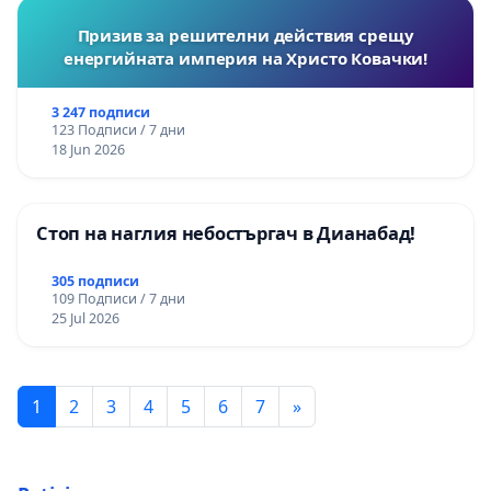
Призив за решителни действия срещу
енергийната империя на Христо Ковачки!
3 247 подписи
123 Подписи / 7 дни
18 Jun 2026
Стоп на наглия небостъргач в Дианабад!
305 подписи
109 Подписи / 7 дни
25 Jul 2026
1
2
3
4
5
6
7
»