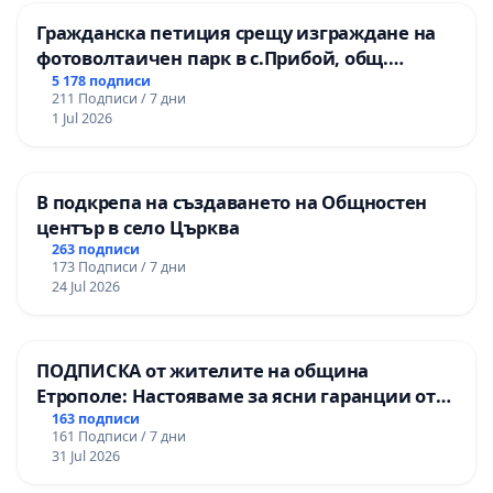
Гражданска петиция срещу изграждане на
фотоволтаичен парк в с.Прибой, общ.
Радомир
5 178 подписи
211 Подписи / 7 дни
1 Jul 2026
В подкрепа на създаването на Общностен
център в село Църква
263 подписи
173 Подписи / 7 дни
24 Jul 2026
ПОДПИСКА от жителите на община
Етрополе: Настояваме за ясни гаранции от
“Елаците-МЕД” АД и от държавата, че ще се
163 подписи
161 Подписи / 7 дни
изпълнят всички екологични норми!
31 Jul 2026