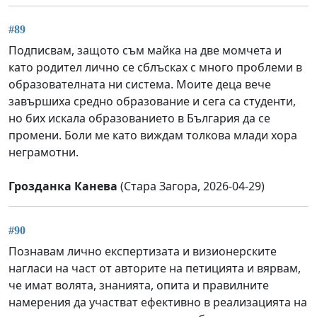
#89
Подписвам, защото съм майка на две момчета и
като родител лично се сблъсках с много проблеми в
образователната ни система. Моите деца вече
завършиха средно образование и сега са студенти,
но бих искала образованието в България да се
промени. Боли ме като виждам толкова млади хора
неграмотни.
Грозданка Канева
(Стара Загора, 2026-04-29)
#90
Познавам лично експертизата и визионерските
нагласи на част от авторите на петицията и вярвам,
че имат волята, знанията, опита и правилните
намерения да участват ефективно в реализацията на