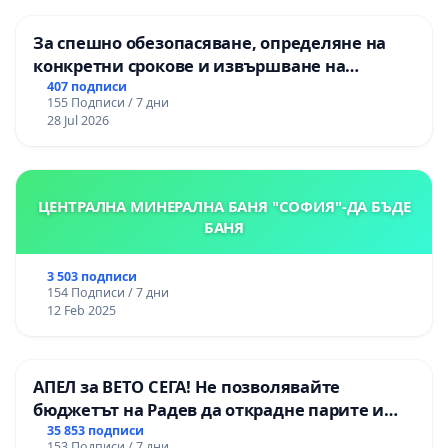
За спешно обезопасяване, определяне на
конкретни срокове и извършване на
цялостна рехабилитация на
407 подписи
155 Подписи / 7 дни
републиканския път между пътен възел АМ
28 Jul 2026
„Тракия“ - гр. Ихтиман - с. Мирово - к.к.
Момин проход
ЦЕНТРАЛНА МИНЕРАЛНА БАНЯ "СОФИЯ"-ДА БЪДЕ
БАНЯ
3 503 подписи
154 Подписи / 7 дни
12 Feb 2025
АПЕЛ за ВЕТО СЕГА! Не позволявайте
бюджетът на Радев да открадне парите и
правата ни в тъмното
35 853 подписи
153 Подписи / 7 дни