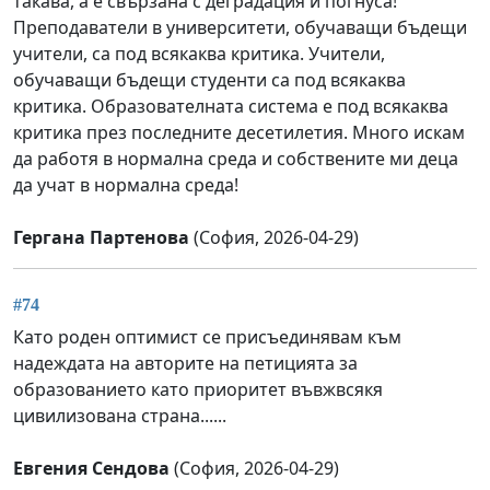
такава, а е свързана с деградация и погнуса!
Преподаватели в университети, обучаващи бъдещи
учители, са под всякаква критика. Учители,
обучаващи бъдещи студенти са под всякаква
критика. Образователната система е под всякаква
критика през последните десетилетия. Много искам
да работя в нормална среда и собствените ми деца
да учат в нормална среда!
Гергана Партенова
(София, 2026-04-29)
#74
Като роден оптимист се присъединявам към
надеждата на авторите на петицията за
образованието като приоритет въвжвсякя
цивилизована страна......
Евгения Сендова
(София, 2026-04-29)