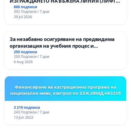
ИЗГРАЖДАНЕТО НА ВЪЖЕНА ЛИНИЯ (ЛИФТ)
НА ТЕРИТОРИЯТА НА ПРИРОДНА
868 подписи
392 Подписи / 7 дни
ЗАБЕЛЕЖИТЕЛНОСТ „ХЪЛМ НА
29 Jul 2026
ОСВОБОДИТЕЛИТЕ“ (БУНАРДЖИК)
За незабавно осигуряване на предвидима
организация на учебния процес и
гарантиране на правото на равнопоставено
250 подписи
250 Подписи / 7 дни
и качествено образование на учениците от
6 Aug 2026
ОУ „Княз Александър I“ и Хуманитарна
гимназия „
Финансиране на кастрационна програма на
национално ниво, контрол по ЗЗЖ,ЗВМД,НК325б
3 219 подписи
243 Подписи / 7 дни
13 Jun 2022