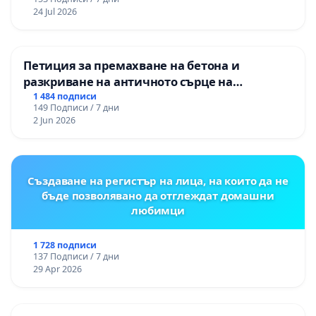
24 Jul 2026
Петиция за премахване на бетона и
разкриване на античното сърце на
Могиланската могила във Враца
1 484 подписи
149 Подписи / 7 дни
2 Jun 2026
Създаване на регистър на лица, на които да не
бъде позволявано да отглеждат домашни
любимци
1 728 подписи
137 Подписи / 7 дни
29 Apr 2026