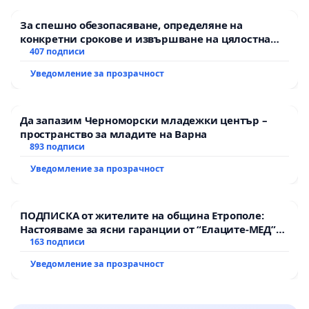
За спешно обезопасяване, определяне на
конкретни срокове и извършване на цялостна
рехабилитация на републиканския път между
407 подписи
пътен възел АМ „Тракия“ - гр. Ихтиман - с.
Уведомление за прозрачност
Мирово - к.к. Момин проход
Да запазим Черноморски младежки център –
пространство за младите на Варна
893 подписи
Уведомление за прозрачност
ПОДПИСКА от жителите на община Етрополе:
Настояваме за ясни гаранции от “Елаците-МЕД”
АД и от държавата, че ще се изпълнят всички
163 подписи
екологични норми!
Уведомление за прозрачност