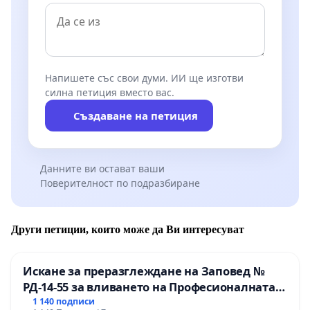
Напишете със свои думи. ИИ ще изготви
силна петиция вместо вас.
Създаване на петиция
Данните ви остават ваши
Поверителност по подразбиране
Други петиции, които може да Ви интересуват
Искане за преразглеждане на Заповед №
РД-14-55 за вливането на Професионалната
гимназия по промишлени технологии в
1 140 подписи