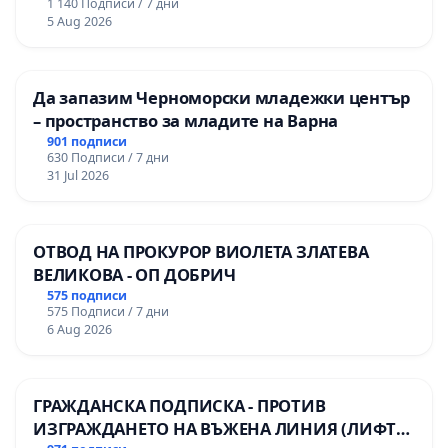
1 140 Подписи / 7 дни
Професионалната гимназия по икономика и
5 Aug 2026
мениджмънт – гр. Пазарджик
Да запазим Черноморски младежки център
– пространство за младите на Варна
901 подписи
630 Подписи / 7 дни
31 Jul 2026
ОТВОД НА ПРОКУРОР ВИОЛЕТА ЗЛАТЕВА
ВЕЛИКОВА - ОП ДОБРИЧ
575 подписи
575 Подписи / 7 дни
6 Aug 2026
ГРАЖДАНСКА ПОДПИСКА - ПРОТИВ
ИЗГРАЖДАНЕТО НА ВЪЖЕНА ЛИНИЯ (ЛИФТ)