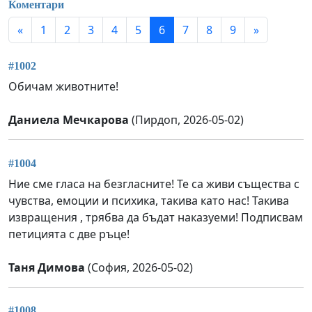
Коментари
«
1
2
3
4
5
6
7
8
9
»
#1002
Обичам животните!
Даниела Мечкарова
(Пирдоп, 2026-05-02)
#1004
Ние сме гласа на безгласните! Те са живи същества с
чувства, емоции и психика, такива като нас! Такива
извращения , трябва да бъдат наказуеми! Подписвам
петицията с две ръце!
Таня Димова
(София, 2026-05-02)
#1008