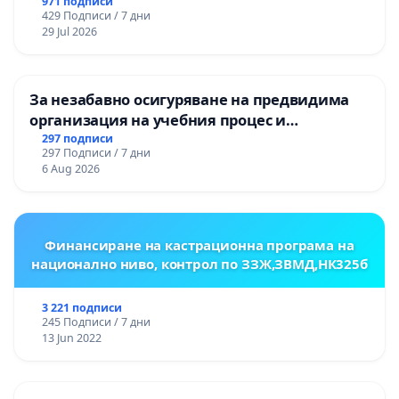
НА ТЕРИТОРИЯТА НА ПРИРОДНА
971 подписи
429 Подписи / 7 дни
ЗАБЕЛЕЖИТЕЛНОСТ „ХЪЛМ НА
29 Jul 2026
ОСВОБОДИТЕЛИТЕ“ (БУНАРДЖИК)
За незабавно осигуряване на предвидима
организация на учебния процес и
гарантиране на правото на равнопоставено
297 подписи
297 Подписи / 7 дни
и качествено образование на учениците от
6 Aug 2026
ОУ „Княз Александър I“ и Хуманитарна
гимназия „
Финансиране на кастрационна програма на
национално ниво, контрол по ЗЗЖ,ЗВМД,НК325б
3 221 подписи
245 Подписи / 7 дни
13 Jun 2022