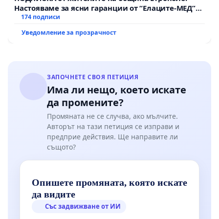
Настояваме за ясни гаранции от “Елаците-МЕД”
АД и от държавата, че ще се изпълнят всички
174 подписи
екологични норми!
Уведомление за прозрачност
ЗАПОЧНЕТЕ СВОЯ ПЕТИЦИЯ
Има ли нещо, което искате
да промените?
Промяната не се случва, ако мълчите.
Авторът на тази петиция се изправи и
предприе действия. Ще направите ли
същото?
Опишете промяната, която искате
да видите
Със задвижване от ИИ