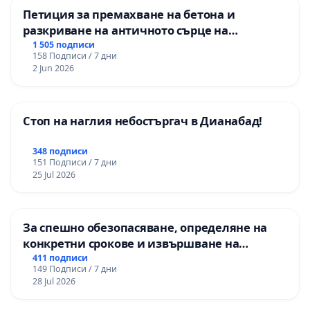
Петиция за премахване на бетона и
разкриване на античното сърце на
Могиланската могила във Враца
1 505 подписи
158 Подписи / 7 дни
2 Jun 2026
Стоп на наглия небостъргач в Дианабад!
348 подписи
151 Подписи / 7 дни
25 Jul 2026
За спешно обезопасяване, определяне на
конкретни срокове и извършване на
цялостна рехабилитация на
411 подписи
149 Подписи / 7 дни
републиканския път между пътен възел АМ
28 Jul 2026
„Тракия“ - гр. Ихтиман - с. Мирово - к.к.
Момин проход