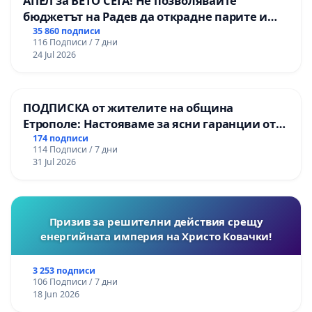
АПЕЛ за ВЕТО СЕГА! Не позволявайте
бюджетът на Радев да открадне парите и
правата ни в тъмното
35 860 подписи
116 Подписи / 7 дни
24 Jul 2026
ПОДПИСКА от жителите на община
Етрополе: Настояваме за ясни гаранции от
“Елаците-МЕД” АД и от държавата, че ще се
174 подписи
114 Подписи / 7 дни
изпълнят всички екологични норми!
31 Jul 2026
Призив за решителни действия срещу
енергийната империя на Христо Ковачки!
3 253 подписи
106 Подписи / 7 дни
18 Jun 2026