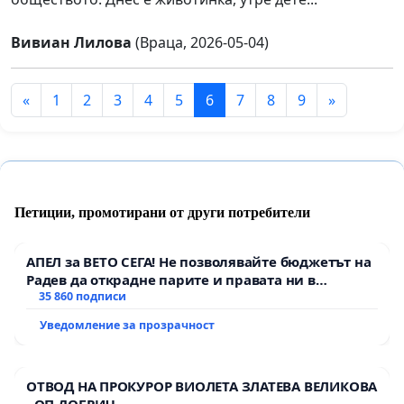
Вивиан Лилова
(Враца, 2026-05-04)
«
1
2
3
4
5
6
7
8
9
»
Петиции, промотирани от други потребители
АПЕЛ за ВЕТО СЕГА! Не позволявайте бюджетът на
Радев да открадне парите и правата ни в
тъмното
35 860 подписи
Уведомление за прозрачност
ОТВОД НА ПРОКУРОР ВИОЛЕТА ЗЛАТЕВА ВЕЛИКОВА
- ОП ДОБРИЧ