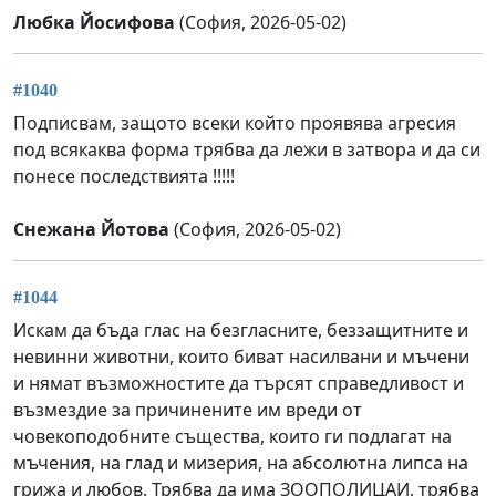
Любка Йосифова
(София, 2026-05-02)
#1040
Подписвам, защото всеки който проявява агресия
под всякаква форма трябва да лежи в затвора и да си
понесе последствията !!!!!
Снежана Йотова
(София, 2026-05-02)
#1044
Искам да бъда глас на безгласните, беззащитните и
невинни животни, които биват насилвани и мъчени
и нямат възможностите да търсят справедливост и
възмездие за причинените им вреди от
човекоподобните същества, които ги подлагат на
мъчения, на глад и мизерия, на абсолютна липса на
грижа и любов. Трябва да има ЗООПОЛИЦАИ, трябва