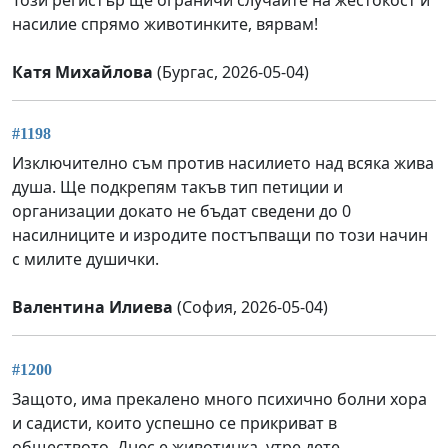
насилие спрямо животинките, вярвам!
Катя Михайлова
(Бургас, 2026-05-04)
#1198
Изключително съм против насилието над всяка жива
душа. Ще подкрепям такъв тип петиции и
организации докато не бъдат сведени до 0
насилниците и изродите постъпващи по този начин
с милите душички.
Валентина Илиева
(София, 2026-05-04)
#1200
Защото, има прекалено много психично болни хора
и садисти, които успешно се прикриват в
обществото. Днес е животинка, утре дете...