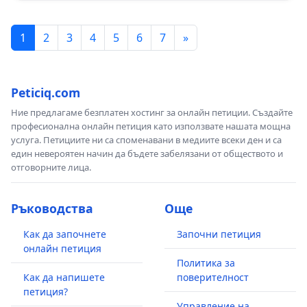
1
2
3
4
5
6
7
»
Peticiq.com
Ние предлагаме безплатен хостинг за онлайн петиции. Създайте
професионална онлайн петиция като използвате нашата мощна
услуга. Петициите ни са споменавани в медиите всеки ден и са
един невероятен начин да бъдете забелязани от обществото и
отговорните лица.
Ръководства
Още
Как да започнете
Започни петиция
онлайн петиция
Политика за
Как да напишете
поверителност
петиция?
Управление на