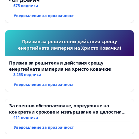
575 подписи
Уведомление за прозрачност
Призив за решителни действия срещу
енергийната империя на Христо Ковачки!
Призив за решителни действия срещу
енергийната империя на Христо Ковачки!
3 253 подписи
Уведомление за прозрачност
За спешно обезопасяване, определяне на
конкретни срокове и извършване на цялостна
рехабилитация на републиканския път между
411 подписи
пътен възел АМ „Тракия“ - гр. Ихтиман - с.
Уведомление за прозрачност
Мирово - к.к. Момин проход