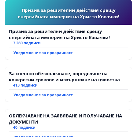
Призив за решителни действия срещу
енергийната империя на Христо Ковачки!
Призив за решителни действия срещу
енергийната империя на Христо Ковачки!
3 260 подписи
Уведомление за прозрачност
За спешно обезопасяване, определяне на
конкретни срокове и извършване на цялостна
рехабилитация на републиканския път между
413 подписи
пътен възел АМ „Тракия“ - гр. Ихтиман - с.
Уведомление за прозрачност
Мирово - к.к. Момин проход
ОБЛЕКЧАВАНЕ НА ЗАЯВЯВАНЕ И ПОЛУЧАВАНЕ НА
ДОКУМЕНТИ
40 подписи