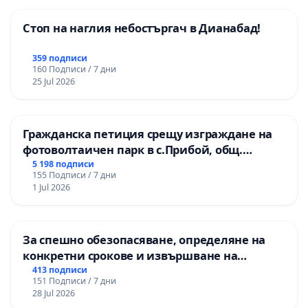
Стоп на наглия небостъргач в Дианабад!
359 подписи
160 Подписи / 7 дни
25 Jul 2026
Гражданска петиция срещу изграждане на
фотоволтаичен парк в с.Прибой, общ.
Радомир
5 198 подписи
155 Подписи / 7 дни
1 Jul 2026
За спешно обезопасяване, определяне на
конкретни срокове и извършване на
цялостна рехабилитация на
413 подписи
151 Подписи / 7 дни
републиканския път между пътен възел АМ
28 Jul 2026
„Тракия“ - гр. Ихтиман - с. Мирово - к.к.