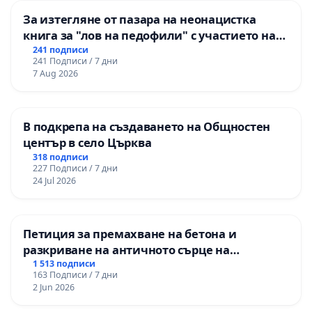
За изтегляне от пазара на неонацистка
книга за "лов на педофили" с участието на
деца
241 подписи
241 Подписи / 7 дни
7 Aug 2026
В подкрепа на създаването на Общностен
център в село Църква
318 подписи
227 Подписи / 7 дни
24 Jul 2026
Петиция за премахване на бетона и
разкриване на античното сърце на
Могиланската могила във Враца
1 513 подписи
163 Подписи / 7 дни
2 Jun 2026