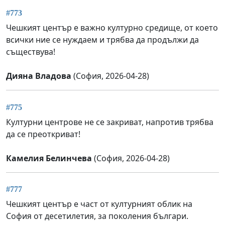
#773
Чешкият център е важно културно средище, от което
всички ние се нуждаем и трябва да продължи да
съществува!
Дияна Владова
(София, 2026-04-28)
#775
Културни центрове не се закриват, напротив трябва
да се преоткриват!
Камелия Белинчева
(София, 2026-04-28)
#777
Чешкият център е част от културният облик на
София от десетилетия, за поколения българи.