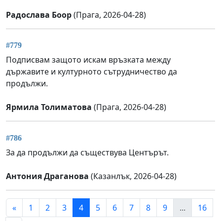
Радослава Боор
(Прага, 2026-04-28)
#779
Подписвам защото искам връзката между
държавите и културното сътрудничество да
продължи.
Ярмила Толиматова
(Прага, 2026-04-28)
#786
За да продължи да съществува Центърът.
Антония Драганова
(Казанлък, 2026-04-28)
«
1
2
3
4
5
6
7
8
9
...
16