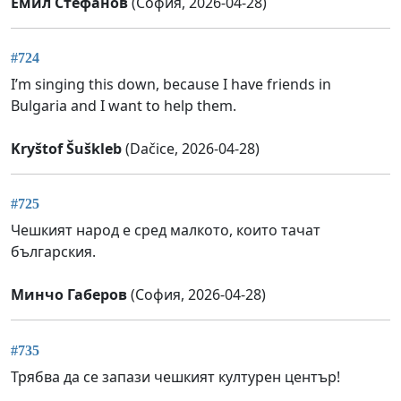
Емил Стефанов
(София, 2026-04-28)
#724
I’m singing this down, because I have friends in
Bulgaria and I want to help them.
Kryštof Šuškleb
(Dačice, 2026-04-28)
#725
Чешкият народ е сред малкото, които тачат
българския.
Минчо Габеров
(София, 2026-04-28)
#735
Трябва да се запази чешкият културен център!