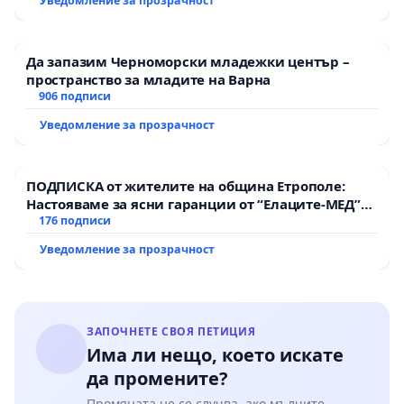
Уведомление за прозрачност
Да запазим Черноморски младежки център –
пространство за младите на Варна
906 подписи
Уведомление за прозрачност
ПОДПИСКА от жителите на община Етрополе:
Настояваме за ясни гаранции от “Елаците-МЕД”
АД и от държавата, че ще се изпълнят всички
176 подписи
екологични норми!
Уведомление за прозрачност
ЗАПОЧНЕТЕ СВОЯ ПЕТИЦИЯ
Има ли нещо, което искате
да промените?
Промяната не се случва, ако мълчите.