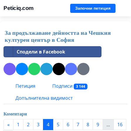
Peticiq.com
Започни петиция
За продължаване дейността на Чешкия
културен център в София
Сподели в Facebook
Петиция
Подписи
3 144
Допълнителна видимост
Коментари
«
1
2
3
4
5
6
7
8
9
...
16