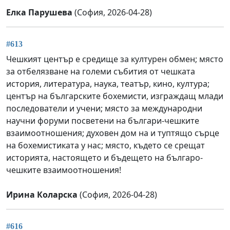
Елка Парушева
(София, 2026-04-28)
#613
Чешкият център е средище за културен обмен; място
за отбелязване на големи събития от чешката
история, литература, наука, театър, кино, култура;
център на българските бохемисти, изграждащ млади
последователи и учени; място за международни
научни форуми посветени на българи-чешките
взаимоотношения; духовен дом на и туптящо сърце
на бохемистиката у нас; място, където се срещат
историята, настоящето и бъдещето на българо-
чешките взаимоотношения!
Ирина Коларска
(София, 2026-04-28)
#616