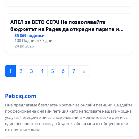
АПЕЛ за ВЕТО СЕГА! Не позволявайте
бюджетът на Радев да открадне парите и
правата ни в тъмното
35 869 подписи
108 Подписи / 7 дни
24 Jul 2026
1
2
3
4
5
6
7
»
Peticiq.com
Ние предлагаме безплатен хостинг за онлайн петиции. Създайте
професионална онлайн петиция като използвате нашата мощна
услуга. Петициите ни са споменавани в медиите всеки ден и са
един невероятен начин да бъдете забелязани от обществото и
отговорните лица.