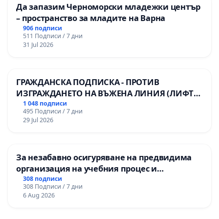
Да запазим Черноморски младежки център
– пространство за младите на Варна
906 подписи
511 Подписи / 7 дни
31 Jul 2026
ГРАЖДАНСКА ПОДПИСКА - ПРОТИВ
ИЗГРАЖДАНЕТО НА ВЪЖЕНА ЛИНИЯ (ЛИФТ)
НА ТЕРИТОРИЯТА НА ПРИРОДНА
1 048 подписи
495 Подписи / 7 дни
ЗАБЕЛЕЖИТЕЛНОСТ „ХЪЛМ НА
29 Jul 2026
ОСВОБОДИТЕЛИТЕ“ (БУНАРДЖИК)
За незабавно осигуряване на предвидима
организация на учебния процес и
гарантиране на правото на равнопоставено
308 подписи
308 Подписи / 7 дни
и качествено образование на учениците от
6 Aug 2026
ОУ „Княз Александър I“ и Хуманитарна
гимназия „