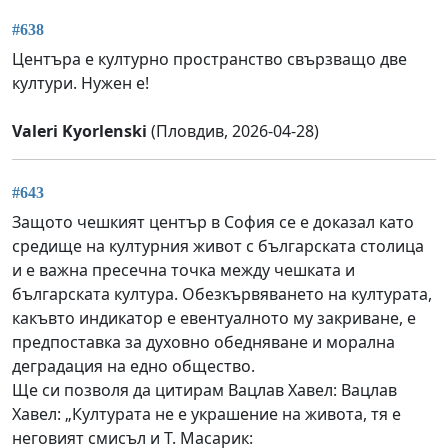
#638
Центъра е културно пространство свързващо две
култури. Нужен е!
Valeri Kyorlenski
(Пловдив, 2026-04-28)
#643
Защото чешкият център в София се е доказал като
средище на културния живот с българската столица
и е важна пресечна точка между чешката и
българската култура. Обезкървяването на културата,
какъвто индикатор е евентуалното му закриване, е
предпоставка за духовно обедняване и морална
деградация на едно общество.
Ще си позволя да цитирам Вацлав Хавел: Вацлав
Хавел: „Културата не е украшение на живота, тя е
неговият смисъл и Т. Масарик: