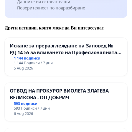
Данните ви остават ваши
Поверителност по подразбиране
Други петиции, които може да Ви интересуват
Искане за преразглеждане на Заповед №
РД-14-55 за вливането на Професионалната
гимназия по промишлени технологии в
1 144 подписи
1 144 Подписи / 7 дни
Професионалната гимназия по икономика и
5 Aug 2026
мениджмънт – гр. Пазарджик
ОТВОД НА ПРОКУРОР ВИОЛЕТА ЗЛАТЕВА
ВЕЛИКОВА - ОП ДОБРИЧ
593 подписи
593 Подписи / 7 дни
6 Aug 2026