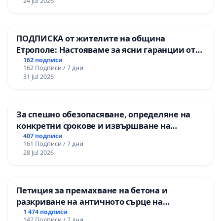
24 Jul 2026
ПОДПИСКА от жителите на община
Етрополе: Настояваме за ясни гаранции от
“Елаците-МЕД” АД и от държавата, че ще се
162 подписи
162 Подписи / 7 дни
изпълнят всички екологични норми!
31 Jul 2026
За спешно обезопасяване, определяне на
конкретни срокове и извършване на
цялостна рехабилитация на
407 подписи
161 Подписи / 7 дни
републиканския път между пътен възел АМ
28 Jul 2026
„Тракия“ - гр. Ихтиман - с. Мирово - к.к.
Момин проход
Петиция за премахване на бетона и
разкриване на античното сърце на
Могиланската могила във Враца
1 474 подписи
147 Подписи / 7 дни