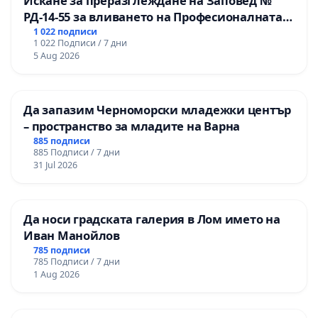
Искане за преразглеждане на Заповед №
РД-14-55 за вливането на Професионалната
гимназия по промишлени технологии в
1 022 подписи
1 022 Подписи / 7 дни
Професионалната гимназия по икономика и
5 Aug 2026
мениджмънт – гр. Пазарджик
Да запазим Черноморски младежки център
– пространство за младите на Варна
885 подписи
885 Подписи / 7 дни
31 Jul 2026
Да носи градската галерия в Лом името на
Иван Манойлов
785 подписи
785 Подписи / 7 дни
1 Aug 2026