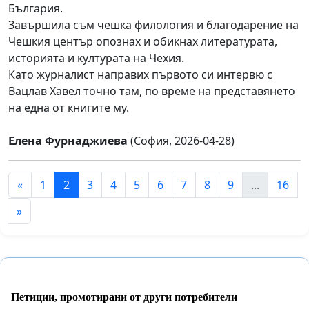
България.
Завършила съм чешка филология и благодарение на
Чешкия център опознах и обикнах литературата,
историята и културата на Чехия.
Като журналист направих първото си интервю с
Вацлав Хавел точно там, по време на представянето
на една от книгите му.
Елена Фурнаджиева
(София, 2026-04-28)
«
1
2
3
4
5
6
7
8
9
...
16
»
Петиции, промотирани от други потребители