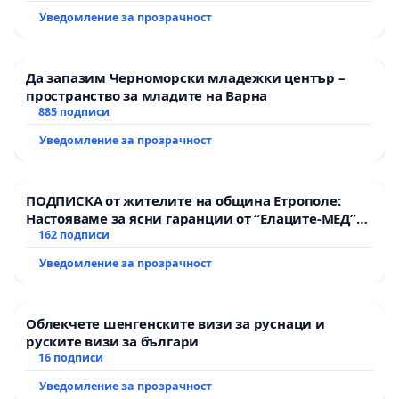
Уведомление за прозрачност
Да запазим Черноморски младежки център –
пространство за младите на Варна
885 подписи
Уведомление за прозрачност
ПОДПИСКА от жителите на община Етрополе:
Настояваме за ясни гаранции от “Елаците-МЕД”
АД и от държавата, че ще се изпълнят всички
162 подписи
екологични норми!
Уведомление за прозрачност
Облекчете шенгенските визи за руснаци и
руските визи за българи
16 подписи
Уведомление за прозрачност