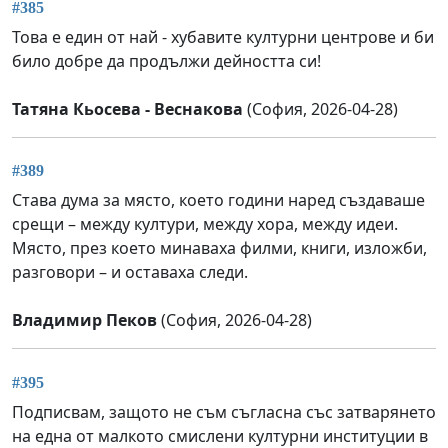
#385
Това е един от най - хубавите културни центрове и би
било добре да продължи дейността си!
Татяна Кьосева - Веснакова
(София, 2026-04-28)
#389
Става дума за място, което години наред създаваше
срещи – между култури, между хора, между идеи.
Място, през което минаваха филми, книги, изложби,
разговори – и оставаха следи.
Владимир Пеков
(София, 2026-04-28)
#395
Подписвам, защото не съм съгласна със затварянето
на една от малкото смислени културни институции в