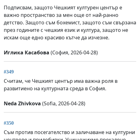
Подписвам, защото Чешкият културен център е
важно пространство за мен още от най-ранно
детство. Защото съм бохемист, защото съм свързана
през годините с чешкия език и култура, защото не
искам още едно красиво кътче да изчезне.
Иглика Касабова
(София, 2026-04-28)
#349
Считам, че Чешкият център има важна роля в
развитиено на културната среда в София.
Neda Zhivkova
(Sofia, 2026-04-28)
#350
Съм против посегателство и заличаване на културни
центрове и придобивки. Унищожихме прекалено