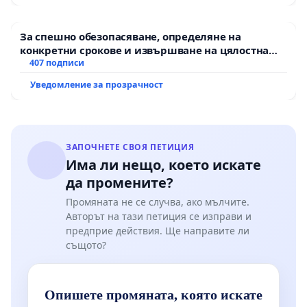
За спешно обезопасяване, определяне на
конкретни срокове и извършване на цялостна
рехабилитация на републиканския път между
407 подписи
пътен възел АМ „Тракия“ - гр. Ихтиман - с.
Уведомление за прозрачност
Мирово - к.к. Момин проход
ЗАПОЧНЕТЕ СВОЯ ПЕТИЦИЯ
Има ли нещо, което искате
да промените?
Промяната не се случва, ако мълчите.
Авторът на тази петиция се изправи и
предприе действия. Ще направите ли
същото?
Опишете промяната, която искате