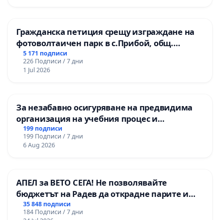
Гражданска петиция срещу изграждане на
фотоволтаичен парк в с.Прибой, общ.
Радомир
5 171 подписи
226 Подписи / 7 дни
1 Jul 2026
За незабавно осигуряване на предвидима
организация на учебния процес и
гарантиране на правото на равнопоставено
199 подписи
199 Подписи / 7 дни
и качествено образование на учениците от
6 Aug 2026
ОУ „Княз Александър I“ и Хуманитарна
гимназия „
АПЕЛ за ВЕТО СЕГА! Не позволявайте
бюджетът на Радев да открадне парите и
правата ни в тъмното
35 848 подписи
184 Подписи / 7 дни