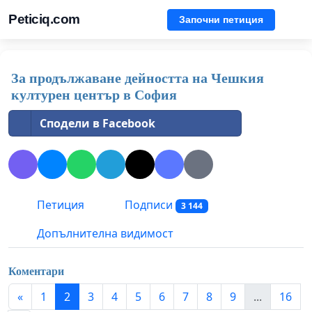
Peticiq.com
Започни петиция
За продължаване дейността на Чешкия
културен център в София
Сподели в Facebook
Петиция
Подписи
3 144
Допълнителна видимост
Коментари
«
1
2
3
4
5
6
7
8
9
...
16