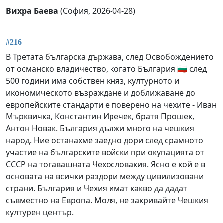
Вихра Баева
(София, 2026-04-28)
#216
В Третата българска държава, след Освобождението
от османско владичество, когато България 🇧🇬 след
500 години има собствен княз, културното и
икономическото възраждане и доближаване до
европейските стандарти е поверено на чехите - Иван
Мърквичка, Константин Иречек, братя Прошек,
Антон Новак. България дължи много на чешкия
народ. Ние останахме заедно дори след срамното
участие на българските войски при окупацията от
СССР на тогавашната Чехословакия. Ясно е кой е в
основата на всички раздори между цивилизовани
страни. България и Чехия имат какво да дадат
съвместно на Европа. Моля, не закривайте Чешкия
културен център.