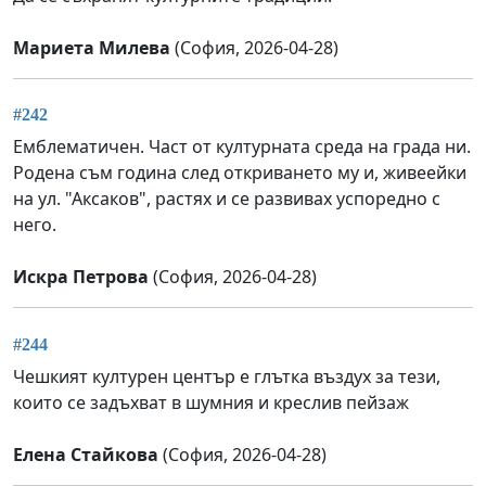
Мариета Милева
(София, 2026-04-28)
#242
Емблематичен. Част от културната среда на града ни.
Родена съм година след откриването му и, живеейки
на ул. "Аксаков", растях и се развивах успоредно с
него.
Искра Петрова
(София, 2026-04-28)
#244
Чешкият културен център е глътка въздух за тези,
които се задъхват в шумния и креслив пейзаж
Елена Стайкова
(София, 2026-04-28)