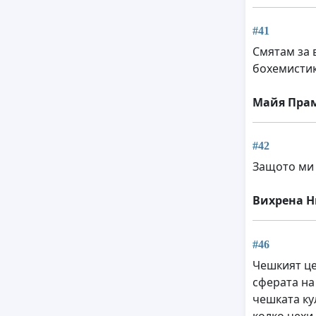
#41
Смятам за 
бохемистик
Майя Пра
#42
Защото ми 
Вихрена 
#46
Чешкият це
сферата на
чешката ку
колко чехи