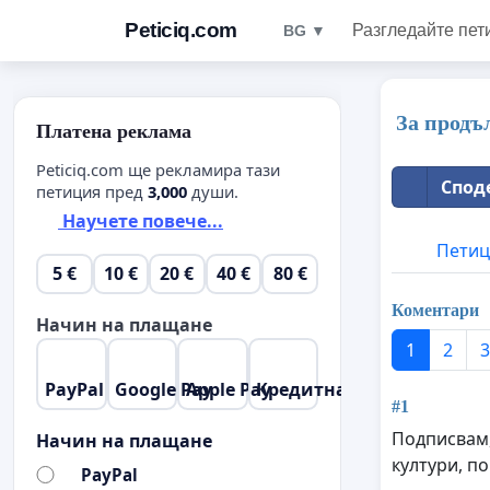
Peticiq.com
Разгледайте пет
BG ▼
За продъ
Платена реклама
Peticiq.com ще рекламира тази
Спод
петиция пред
3,000
души.
Научете повече...
Петиц
5 €
10 €
20 €
40 €
80 €
Коментари
Начин на плащане
1
2
3
PayPal
Google Pay
Apple Pay
Кредитна карта
#1
Подписвам,
Начин на плащане
култури, п
PayPal