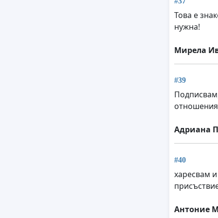
#37
Това е зна
нужна!
Мирела И
#39
Подписвам,
отношеният
Адриана П
#40
харесвам и
присъстви
Антоние 