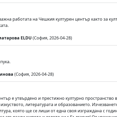
важна работата на Чешкия културен център както за култ
ата.
матарова ELDU
(София, 2026-04-28)
пука.
Нинова
(София, 2026-04-28)
нтър е утвърдено и престижно културно пространство в 
 изкуството, литературата и образованието. Изчезването
лтура, която ще се лиши от една своя изграждана с годи
 са свързали живота и делото си с България! От уважени