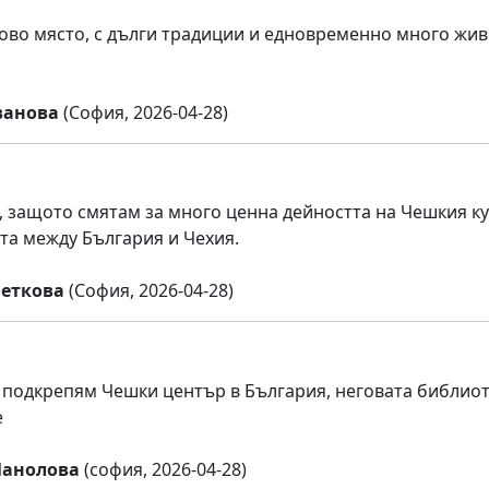
ково място, с дълги традиции и едновременно много живо
ванова
(София, 2026-04-28)
 защото смятам за много ценна дейността на Чешкия ку
а между България и Чехия.
еткова
(София, 2026-04-28)
 подкрепям Чешки център в България, неговата библиот
е
Манолова
(софия, 2026-04-28)