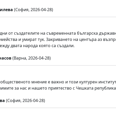
илева
(София, 2026-04-28)
едни от създателите на съвременната българска държавнос
емейства и умират тук. Закриването на центъра аз възпр
ежду двата народа която са създали.
насов
(Варна, 2026-04-28)
 общественото мнение е важно и този културен институ
чимите за нас и нашето приятество с Чешката република,
ва
(София, 2026-04-28)