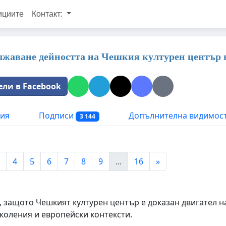
ициите
Контакт:
лжаване дейността на Чешкия културен център
ели в Facebook
ия
Подписи
Допълнителна видимос
3 144
4
5
6
7
8
9
...
16
»
 защото Чешкият културен център е доказан двигател на
околения и европейски контексти.