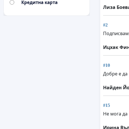
Кредитна карта
Лиза Боев
#2
Подписвам,
Ицхак Фи
#10
Добре е да 
Найден Й
#15
Не мога да
Ирина Въ