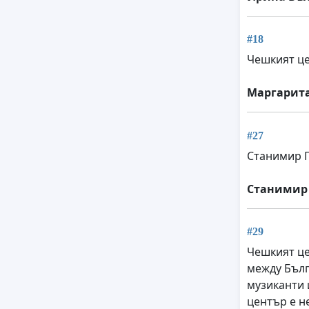
#18
Чешкият це
Маргарит
#27
Станимир 
Станимир
#29
Чешкият це
между Бълг
музиканти 
център е не