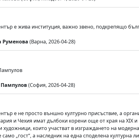
нтър е жива институция, важно звено, подкрепящо бъл
а Руменова
(Варна, 2026-04-28)
Пампулов
 Пампулов
(София, 2026-04-28)
нтър е не просто външно културно присъствие, а органи
ария и Чехия имат дълбоки корени още от края на XIX и 
и художници, които участват в изграждането на модерн
 само „гост“, а наследник на една споделена културна л