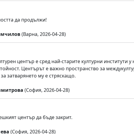
остта да продължи!
омчилов
(Варна, 2026-04-28)
лтурен център е сред най-старите културни институти у 
тойност. Центърът е важно пространство за междукулту
за затварянето му е стряскащо.
имитрова
(София, 2026-04-28)
ешкият център да бъде закрит.
чева
(София, 2026-04-28)