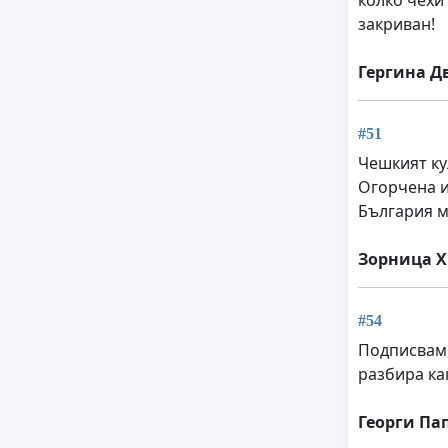
закриван!
Гергина Д
#51
Чешкият ку
Огорчена и
България м
Зорница Х
#54
Подписвам,
разбира ка
Георги Па