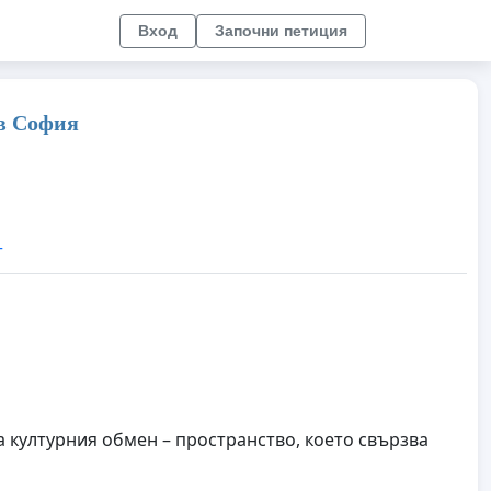
Вход
Започни петиция
 в София
т
 културния обмен – пространство, което свързва