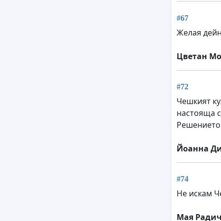
#67
Желая дейн
Цветан М
#72
Чешкият ку
настояща с
Решението 
Йоанна Д
#74
Не искам Ч
Мая Ради