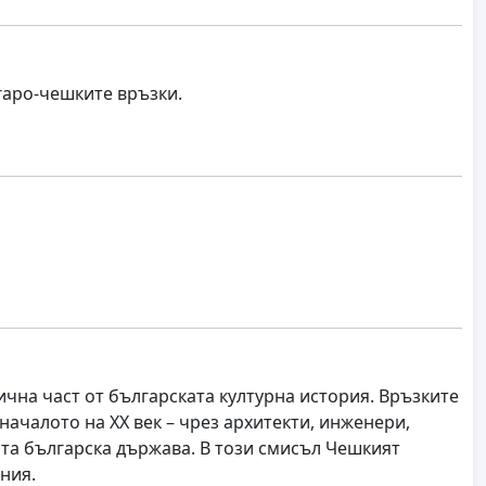
гаро-чешките връзки.
чна част от българската културна история. Връзките
началото на XX век – чрез архитекти, инженери,
ата българска държава. В този смисъл Чешкият
иния.