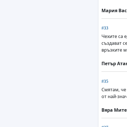
Мария Вас
#33
Чехите са 
създават с
връзките м
Петър Ата
#35
Смятам, че
от най-зна
Вяра Мите