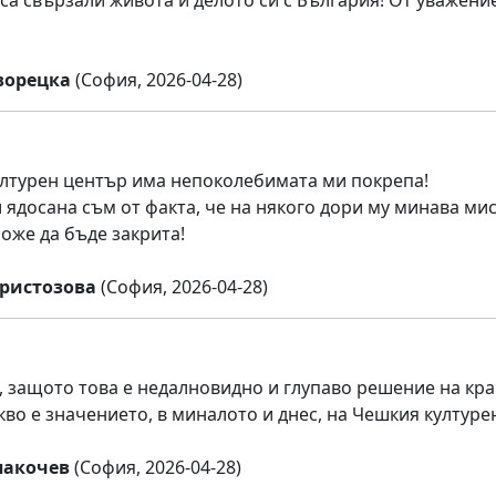
ворецка
(София, 2026-04-28)
лтурен център има непоколебимата ми покрепа!
 ядосана съм от факта, че на някого дори му минава мис
оже да бъде закрита!
ристозова
(София, 2026-04-28)
 защото това е недалновидно и глупаво решение на кра
кво е значението, в миналото и днес, на Чешкия културе
пакочев
(София, 2026-04-28)