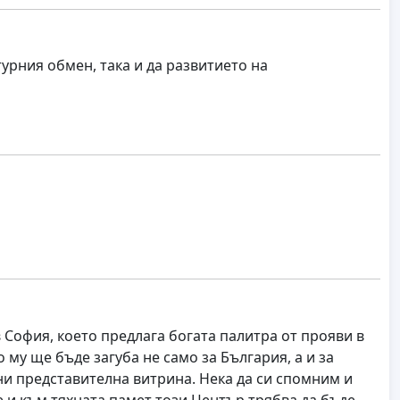
урния обмен, така и да развитието на
София, което предлага богата палитра от прояви в
 му ще бъде загуба не само за България, а и за
ни представителна витрина. Нека да си спомним и
е и към тяхната памет този Център трябва да бъде