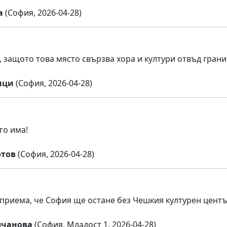
а
(София, 2026-04-28)
 защото това място свързва хора и култури отвъд граници
нци
(София, 2026-04-28)
го има!
отов
(София, 2026-04-28)
 приема, че София ще остане без Чешкия културен център
лчанова
(София, Младост 1, 2026-04-28)