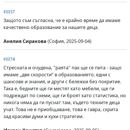
#1157
Защото съм съгласна, че е крайно време да имаме
качествено образование за нашите деца.
Анелия Сиракова
(София, 2025-09-04)
#1174
Стресната и очудена, "раята" пак ще се пита - защо
имаме „две скорости“ в образованието, едни с
шансове и знания, и други с бележки без покритие.
Така е, бедните ще ги местят като мебели, ще ги
подреждат по схеми, ще ги броят като статистика, но
никога няма да ги пуснат там, където техните деца
учат. Това не е приобщаване, това е гавра, скрита
зад красиви думи и кухи стратегии.