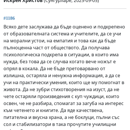
Искрен Христов
(Сунгурларе, 2025-09-05)
#1186
Всяко дете заслужава да бъде оценено и подкрепено
от образователната система и учителите, да се учи
на морални устои, на емпатия и това как да бъде
пълноценна част от обществото. Да получава
психологическа подкрепа в ситуации, в които има
нужда, без това да се случва когато вече ножът е
опрял в кокала. Да не бъде претоварвано от
излишна, остаряла и ненужна информация, а да се
учи на практически умения, които ще му помогнат в
живота. Да не зубри стихотворения на изуст, да не
чете остаряли произведения с куп чуждици, които
освен, че не разбира, спомагат за загуба на интерес
към четенето и книгите. Да яде качествена,
питателна и вкусна храна, а не боклуци, пълни със
сол и стабилизатори в така прочутите училищни