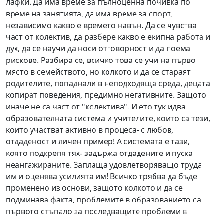
лафки. Да има време за пълноценна почивка по
време на занятията, да има време за спорт,
независимо какво е времето навън. Да се чувства
част от колектив, да разбере какво е екипна работа и
дух, да се научи да носи отговорност и да поема
рискове. Разбира се, всичко това се учи на първо
място в семейството, но колкото и да се стараят
родителите, попаднали в неподходяща среда, децата
копират поведения, предимно негативните. Защото
иначе не са част от "колектива". И ето тук идва
образователната система и учителите, които са тези,
които участват активно в процеса- с любов,
отдаденост и личен пример! А системата е тази,
която подкрепя тях- задържа отдадените и пуска
неангажираните. Заплаща удовлетворяващо труда
им и оценява усилията им! Всичко трябва да бъде
променено из основи, защото колкото и да се
подминава факта, проблемите в образованието са
първото стъпало за последващите проблеми в