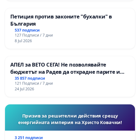
Петиция против законите "бухалки" в
България
537 подписи
127 Подписи / 7 дни
8 Jul 2026
АПЕЛ за ВЕТО СЕГА! Не позволявайте
бюджетът на Радев да открадне парите и
правата ни в тъмното
35 857 подписи
121 Подписи / 7 дни
24 Jul 2026
Призив за решителни действия срещу
енергийната империя на Христо Ковачки!
3 251 подписи