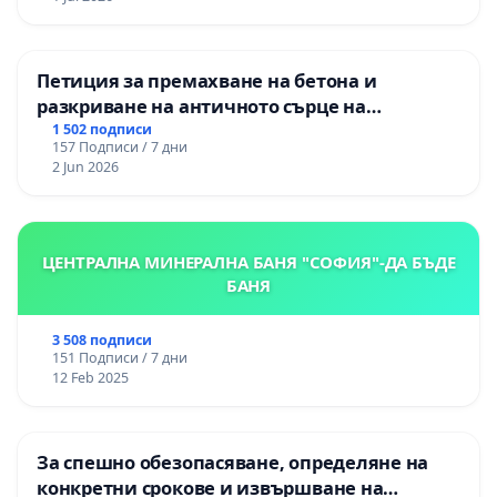
Петиция за премахване на бетона и
разкриване на античното сърце на
Могиланската могила във Враца
1 502 подписи
157 Подписи / 7 дни
2 Jun 2026
ЦЕНТРАЛНА МИНЕРАЛНА БАНЯ "СОФИЯ"-ДА БЪДЕ
БАНЯ
3 508 подписи
151 Подписи / 7 дни
12 Feb 2025
За спешно обезопасяване, определяне на
конкретни срокове и извършване на