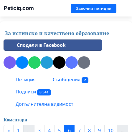
Peticiq.com
Започни петиция
За истинско и качествено образование
Сподели в Facebook
Петиция
Съобщения
2
Подписи
8 541
Допълнителна видимост
Коментари
«
1
...
3
4
5
6
7
8
9
10
...