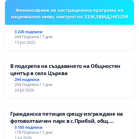
Финансиране на кастрационна програма на
национално ниво, контрол по ЗЗЖ,ЗВМД,НК325б
3 220 подписи
244 Подписи / 7 дни
13 Jun 2022
В подкрепа на създаването на Общностен
център в село Църква
294 подписи
204 Подписи / 7 дни
24 Jul 2026
Гражданска петиция срещу изграждане на
фотоволтаичен парк в с.Прибой, общ.
Радомир
5 185 подписи
178 Подписи / 7 дни
1 Jul 2026