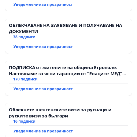
Уведомление за прозрачност
ОБЛЕКЧАВАНЕ НА ЗАЯВЯВАНЕ И ПОЛУЧАВАНЕ НА
ДОКУМЕНТИ
38 подписи
Уведомление за прозрачност
ПОДПИСКА от жителите на община Етрополе:
Настояваме за ясни гаранции от “Елаците-МЕД”
АД и от държавата, че ще се изпълнят всички
170 подписи
екологични норми!
Уведомление за прозрачност
Облекчете шенгенските визи за руснаци и
руските визи за българи
16 подписи
Уведомление за прозрачност