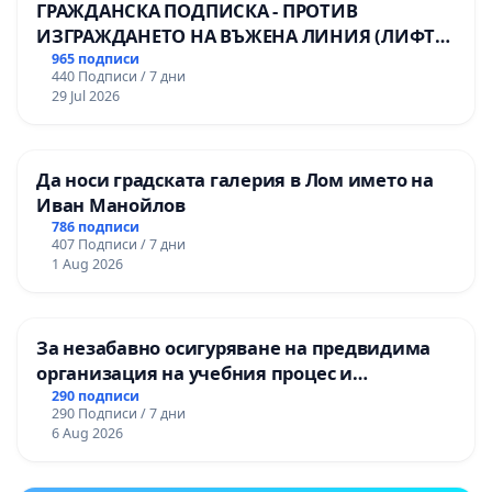
ГРАЖДАНСКА ПОДПИСКА - ПРОТИВ
ИЗГРАЖДАНЕТО НА ВЪЖЕНА ЛИНИЯ (ЛИФТ)
НА ТЕРИТОРИЯТА НА ПРИРОДНА
965 подписи
440 Подписи / 7 дни
ЗАБЕЛЕЖИТЕЛНОСТ „ХЪЛМ НА
29 Jul 2026
ОСВОБОДИТЕЛИТЕ“ (БУНАРДЖИК)
Да носи градската галерия в Лом името на
Иван Манойлов
786 подписи
407 Подписи / 7 дни
1 Aug 2026
За незабавно осигуряване на предвидима
организация на учебния процес и
гарантиране на правото на равнопоставено
290 подписи
290 Подписи / 7 дни
и качествено образование на учениците от
6 Aug 2026
ОУ „Княз Александър I“ и Хуманитарна
гимназия „