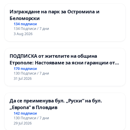
Изграждане на парк за Остромила и
Беломорски
134 подписи
134 Подписи / 7 дни
3 Aug 2026
ПОДПИСКА от жителите на община
Етрополе: Настояваме за ясни гаранции от
“Елаците-МЕД” АД и от държавата, че ще се
170 подписи
130 Подписи / 7 дни
изпълнят всички екологични норми!
31 Jul 2026
Да се преименува бул. „Руски“ на бул.
„Европа“ в Пловдив
142 подписи
130 Подписи / 7 дни
29 Jul 2026