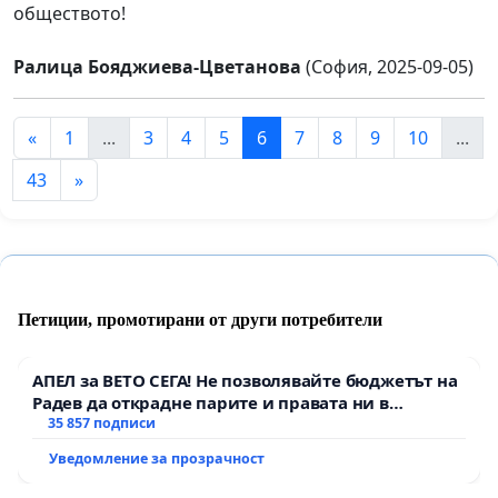
обществото!
Ралица Бояджиева-Цветанова
(София, 2025-09-05)
«
1
...
3
4
5
6
7
8
9
10
...
43
»
Петиции, промотирани от други потребители
АПЕЛ за ВЕТО СЕГА! Не позволявайте бюджетът на
Радев да открадне парите и правата ни в
тъмното
35 857 подписи
Уведомление за прозрачност