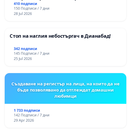
цялостна рехабилитация на
410 подписи
150 Подписи / 7 дни
републиканския път между пътен възел АМ
28 Jul 2026
„Тракия“ - гр. Ихтиман - с. Мирово - к.к.
Момин проход
Стоп на наглия небостъргач в Дианабад!
342 подписи
145 Подписи / 7 дни
25 Jul 2026
Създаване на регистър на лица, на които да не
бъде позволявано да отглеждат домашни
любимци
1 733 подписи
142 Подписи / 7 дни
29 Apr 2026