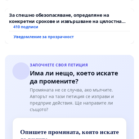
За спешно обезопасяване, определяне на
конкретни срокове и извършване на цялостна
рехабилитация на републиканския път между
410 подписи
пътен възел АМ „Тракия“ - гр. Ихтиман - с.
Уведомление за прозрачност
Мирово - к.к. Момин проход
ЗАПОЧНЕТЕ СВОЯ ПЕТИЦИЯ
Има ли нещо, което искате
да промените?
Промяната не се случва, ако мълчите.
Авторът на тази петиция се изправи и
предприе действия. Ще направите ли
същото?
Опишете промяната, която искате