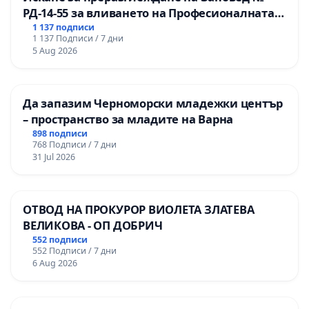
РД-14-55 за вливането на Професионалната
гимназия по промишлени технологии в
1 137 подписи
1 137 Подписи / 7 дни
Професионалната гимназия по икономика и
5 Aug 2026
мениджмънт – гр. Пазарджик
Да запазим Черноморски младежки център
– пространство за младите на Варна
898 подписи
768 Подписи / 7 дни
31 Jul 2026
ОТВОД НА ПРОКУРОР ВИОЛЕТА ЗЛАТЕВА
ВЕЛИКОВА - ОП ДОБРИЧ
552 подписи
552 Подписи / 7 дни
6 Aug 2026