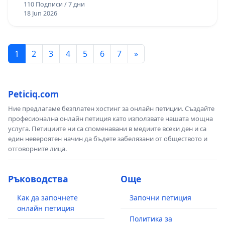
110 Подписи / 7 дни
18 Jun 2026
1
2
3
4
5
6
7
»
Peticiq.com
Ние предлагаме безплатен хостинг за онлайн петиции. Създайте
професионална онлайн петиция като използвате нашата мощна
услуга. Петициите ни са споменавани в медиите всеки ден и са
един невероятен начин да бъдете забелязани от обществото и
отговорните лица.
Ръководства
Още
Как да започнете
Започни петиция
онлайн петиция
Политика за