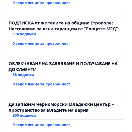
Уведомление за прозрачност
ПОДПИСКА от жителите на община Етрополе:
Настояваме за ясни гаранции от “Елаците-МЕД”
АД и от държавата, че ще се изпълнят всички
174 подписи
екологични норми!
Уведомление за прозрачност
ОБЛЕКЧАВАНЕ НА ЗАЯВЯВАНЕ И ПОЛУЧАВАНЕ НА
ДОКУМЕНТИ
38 подписи
Уведомление за прозрачност
Да запазим Черноморски младежки център –
пространство за младите на Варна
900 подписи
Уведомление за прозрачност