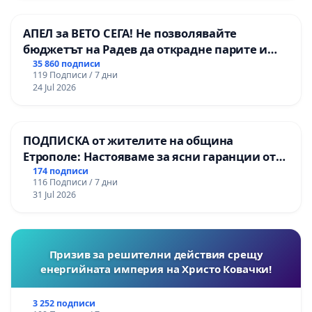
АПЕЛ за ВЕТО СЕГА! Не позволявайте
бюджетът на Радев да открадне парите и
правата ни в тъмното
35 860 подписи
119 Подписи / 7 дни
24 Jul 2026
ПОДПИСКА от жителите на община
Етрополе: Настояваме за ясни гаранции от
“Елаците-МЕД” АД и от държавата, че ще се
174 подписи
116 Подписи / 7 дни
изпълнят всички екологични норми!
31 Jul 2026
Призив за решителни действия срещу
енергийната империя на Христо Ковачки!
3 252 подписи