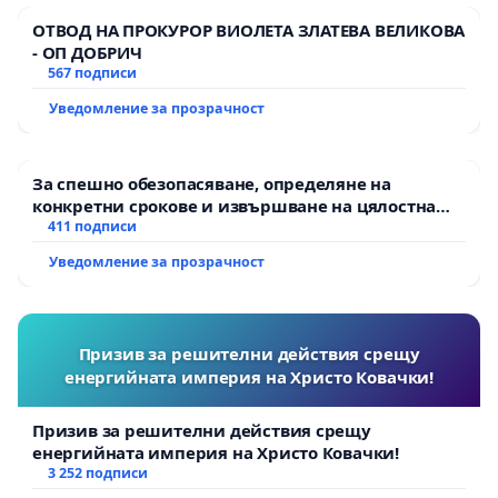
ОТВОД НА ПРОКУРОР ВИОЛЕТА ЗЛАТЕВА ВЕЛИКОВА
- ОП ДОБРИЧ
567 подписи
Уведомление за прозрачност
За спешно обезопасяване, определяне на
конкретни срокове и извършване на цялостна
рехабилитация на републиканския път между
411 подписи
пътен възел АМ „Тракия“ - гр. Ихтиман - с.
Уведомление за прозрачност
Мирово - к.к. Момин проход
Призив за решителни действия срещу
енергийната империя на Христо Ковачки!
Призив за решителни действия срещу
енергийната империя на Христо Ковачки!
3 252 подписи