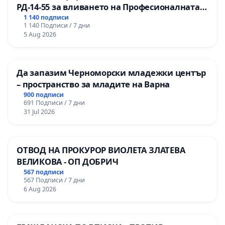
РД-14-55 за вливането на Професионалната
гимназия по промишлени технологии в
1 140 подписи
1 140 Подписи / 7 дни
Професионалната гимназия по икономика и
5 Aug 2026
мениджмънт – гр. Пазарджик
Да запазим Черноморски младежки център
– пространство за младите на Варна
900 подписи
691 Подписи / 7 дни
31 Jul 2026
ОТВОД НА ПРОКУРОР ВИОЛЕТА ЗЛАТЕВА
ВЕЛИКОВА - ОП ДОБРИЧ
567 подписи
567 Подписи / 7 дни
6 Aug 2026