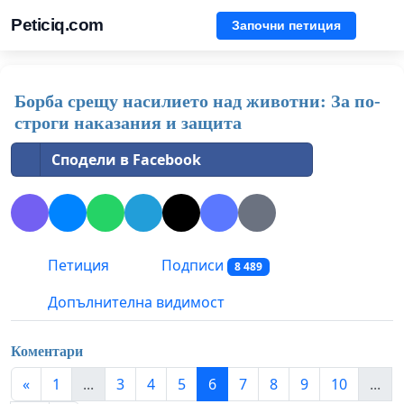
Peticiq.com
Започни петиция
Борба срещу насилието над животни: За по-
строги наказания и защита
Сподели в Facebook
Петиция
Подписи
8 489
Допълнителна видимост
Коментари
«
1
...
3
4
5
6
7
8
9
10
...