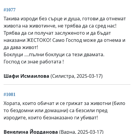
#1077
Такива изроди без сърце и душа, готови да отнемат
живота на животинче, не трябва да са сред нас!
Трябва да си получат заслуженото и да бъдат
наказани ЖЕСТОКО! Само Господ може да отнема и
да дава живот!
Боклуци ....пълни боклуци са тези двамата.
Господ си знае работата !
Шафи Исмаилова
(Силистра, 2025-03-17)
#1081
Хората, които обичат и се грижат за животни (било
то бездомни или домашни) са безсили пред
изродите, които безнаказано ги убиват!
Венелина Йорданова
(Варна, 2025-03-17)