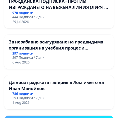
ГРАЖДАНСКА ПОДПИСКА - ПРОТИВ
ИЗГРАЖДАНЕТО НА ВЪЖЕНА ЛИНИЯ (ЛИФТ)
НА ТЕРИТОРИЯТА НА ПРИРОДНА
970 подписи
444 Подписи / 7 дни
ЗАБЕЛЕЖИТЕЛНОСТ „ХЪЛМ НА
29 Jul 2026
ОСВОБОДИТЕЛИТЕ“ (БУНАРДЖИК)
За незабавно осигуряване на предвидима
организация на учебния процес и
гарантиране на правото на равнопоставено
297 подписи
297 Подписи / 7 дни
и качествено образование на учениците от
6 Aug 2026
ОУ „Княз Александър I“ и Хуманитарна
гимназия „
Да носи градската галерия в Лом името на
Иван Манойлов
786 подписи
293 Подписи / 7 дни
1 Aug 2026