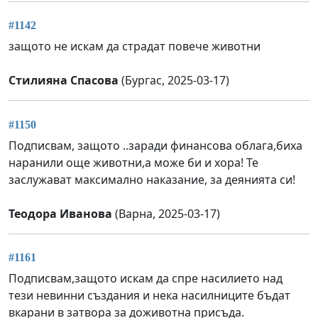
#1142
защото не искам да страдат повече животни
Стилияна Спасова
(Бургас, 2025-03-17)
#1150
Подписвам, защото ..заради финансова облага,биха
наранили още животни,а може би и хора! Те
заслужават максимално наказание, за деянията си!
Теодора Иванова
(Варна, 2025-03-17)
#1161
Подписвам,защото искам да спре насилието над
тези невинни създания и нека насилниците бъдат
вкарани в затвора за доживотна присъда.