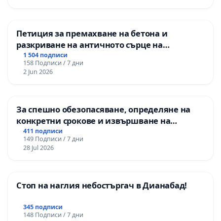
Петиция за премахване на бетона и
разкриване на античното сърце на
Могиланската могила във Враца
1 504 подписи
158 Подписи / 7 дни
2 Jun 2026
За спешно обезопасяване, определяне на
конкретни срокове и извършване на
цялостна рехабилитация на
411 подписи
149 Подписи / 7 дни
републиканския път между пътен възел АМ
28 Jul 2026
„Тракия“ - гр. Ихтиман - с. Мирово - к.к.
Момин проход
Стоп на наглия небостъргач в Дианабад!
345 подписи
148 Подписи / 7 дни