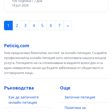
109 Подписи / 7 дни
18 Jun 2026
1
2
3
4
5
6
7
»
Peticiq.com
Ние предлагаме безплатен хостинг за онлайн петиции. Създайте
професионална онлайн петиция като използвате нашата мощна
услуга. Петициите ни са споменавани в медиите всеки ден и са
един невероятен начин да бъдете забелязани от обществото и
отговорните лица.
Ръководства
Още
Как да започнете
Започни петиция
онлайн петиция
Политика за