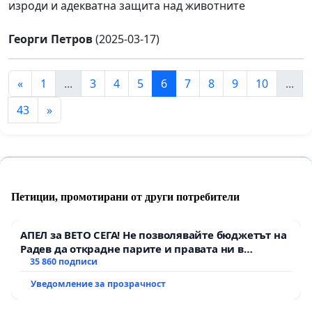
изроди и адекватна защита над животните
Георги Петров
(2025-03-17)
«
1
...
3
4
5
6
7
8
9
10
...
43
»
Петиции, промотирани от други потребители
АПЕЛ за ВЕТО СЕГА! Не позволявайте бюджетът на
Радев да открадне парите и правата ни в
тъмното
35 860 подписи
Уведомление за прозрачност