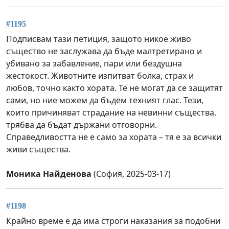
#1195
Подписвам тази петиция, защото никое живо
същество не заслужава да бъде малтретирано и
убивано за забавление, пари или бездушна
жестокост. Животните изпитват болка, страх и
любов, точно както хората. Те не могат да се защитят
сами, но ние можем да бъдем техният глас. Тези,
които причиняват страдание на невинни същества,
трябва да бъдат държани отговорни.
Справедливостта не е само за хората – тя е за всички
живи същества.
Моника Найденова
(София, 2025-03-17)
#1198
Крайно време е да има строги наказания за подобни