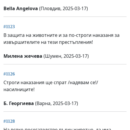
Bella Angelova
(Пловдив, 2025-03-17)
#1123
В защита на животните и за по-строги наказаня за
извършителите на тези престъпления!
Милена жечева
(Шумен, 2025-03-17)
#1126
Строги наказания ще спрат /надявам се!/
насилниците!
Б. Георгиева
(Варна, 2025-03-17)
#1128
На всяко посегателство върху животно ,да има