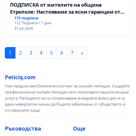
ПОДПИСКА от жителите на община
Етрополе: Настояваме за ясни гаранции от
“Елаците-МЕД” АД и от държавата, че ще се
175 подписи
112 Подписи / 7 дни
изпълнят всички екологични норми!
31 Jul 2026
1
2
3
4
5
6
7
»
Peticiq.com
Ние предлагаме безплатен хостинг за онлайн петиции. Създайте
професионална онлайн петиция като използвате нашата мощна
услуга. Петициите ни са споменавани в медиите всеки ден и са
един невероятен начин да бъдете забелязани от обществото и
отговорните лица.
Ръководства
Още