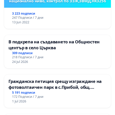
национално ниво, контрол по ЗЗЖ,ЗВМД,НК325б
3 223 подписи
247 Подписи / 7 дни
13 Jun 2022
В подкрепа на създаването на Общностен
център в село Църква
309 подписи
218 Подписи / 7 дни
24 Jul 2026
Гражданска петиция срещу изграждане на
фотоволтаичен парк в с.Прибой, общ.
Радомир
5 191 подписи
172 Подписи / 7 дни
1 Jul 2026