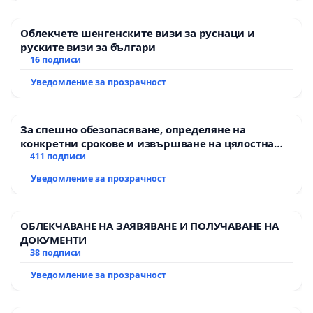
Облекчете шенгенските визи за руснаци и
руските визи за българи
16 подписи
Уведомление за прозрачност
За спешно обезопасяване, определяне на
конкретни срокове и извършване на цялостна
рехабилитация на републиканския път между
411 подписи
пътен възел АМ „Тракия“ - гр. Ихтиман - с.
Уведомление за прозрачност
Мирово - к.к. Момин проход
ОБЛЕКЧАВАНЕ НА ЗАЯВЯВАНЕ И ПОЛУЧАВАНЕ НА
ДОКУМЕНТИ
38 подписи
Уведомление за прозрачност