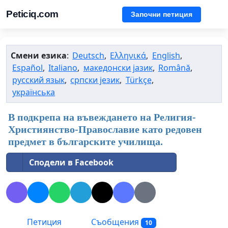
Peticiq.com
Започни петиция
Смени езика
:
Deutsch
,
Ελληνικά
,
English
,
Español
,
Italiano
,
македонски јазик
,
Română
,
русский язык
,
српски језик
,
Türkçe
,
українська
В подкрепа на въвеждането на Религия-
Християнство-Православие като редовен
предмет в българските училища.
Сподели в Facebook
Петиция
Съобщения
10