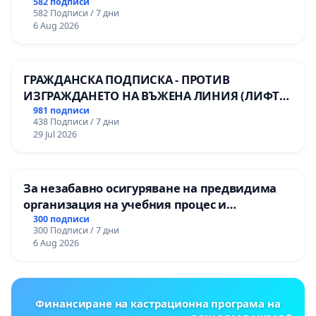
582 подписи
582 Подписи / 7 дни
6 Aug 2026
ГРАЖДАНСКА ПОДПИСКА - ПРОТИВ
ИЗГРАЖДАНЕТО НА ВЪЖЕНА ЛИНИЯ (ЛИФТ)
НА ТЕРИТОРИЯТА НА ПРИРОДНА
981 подписи
438 Подписи / 7 дни
ЗАБЕЛЕЖИТЕЛНОСТ „ХЪЛМ НА
29 Jul 2026
ОСВОБОДИТЕЛИТЕ“ (БУНАРДЖИК)
За незабавно осигуряване на предвидима
организация на учебния процес и
гарантиране на правото на равнопоставено
300 подписи
300 Подписи / 7 дни
и качествено образование на учениците от
6 Aug 2026
ОУ „Княз Александър I“ и Хуманитарна
гимназия „
Финансиране на кастрационна програма на