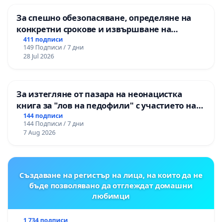
За спешно обезопасяване, определяне на
конкретни срокове и извършване на
цялостна рехабилитация на
411 подписи
149 Подписи / 7 дни
републиканския път между пътен възел АМ
28 Jul 2026
„Тракия“ - гр. Ихтиман - с. Мирово - к.к.
Момин проход
За изтегляне от пазара на неонацистка
книга за "лов на педофили" с участието на
деца
144 подписи
144 Подписи / 7 дни
7 Aug 2026
Създаване на регистър на лица, на които да не
бъде позволявано да отглеждат домашни
любимци
1 734 подписи