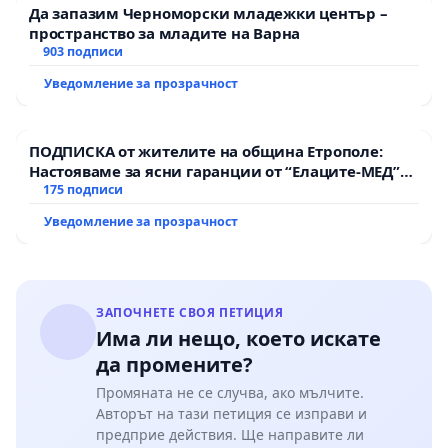
Да запазим Черноморски младежки център –
пространство за младите на Варна
903 подписи
Уведомление за прозрачност
ПОДПИСКА от жителите на община Етрополе:
Настояваме за ясни гаранции от “Елаците-МЕД”
АД и от държавата, че ще се изпълнят всички
175 подписи
екологични норми!
Уведомление за прозрачност
ЗАПОЧНЕТЕ СВОЯ ПЕТИЦИЯ
Има ли нещо, което искате
да промените?
Промяната не се случва, ако мълчите.
Авторът на тази петиция се изправи и
предприе действия. Ще направите ли