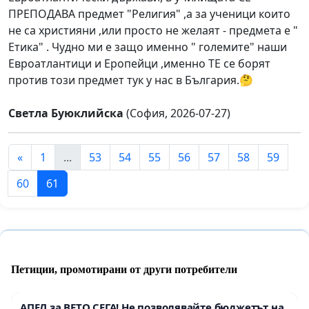
ПРЕПОДАВА предмет "Религия" ,а за ученици които
не са християни ,или просто не желаят - предмета е "
Етика" . Чудно ми е защо именно " големите" наши
Евроатлантици и Еропейци ,именно ТЕ се борят
против този предмет тук у нас в България.🤔
Светла Буюклийска
(София, 2026-07-27)
«
1
...
53
54
55
56
57
58
59
60
61
Петиции, промотирани от други потребители
АПЕЛ за ВЕТО СЕГА! Не позволявайте бюджетът на