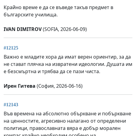
Крайно време е да се въведе такъв предмет в
българските училища.
IVAN DIMITROV
(SOFIA, 2026-06-09)
#12125
Важно е младите хора да имат верен ориентир, за да
не стават плячка на извратени идеологии. Душата им
е безсмъртна и трябва да се пази чиста.
Ирен Гитева
(София, 2026-06-16)
#12143
Във времена на абсолютно объркване и побъркване
на ценностите, агресивно налагано от определени
политици, православната вяра е добър морален
компас крайно необходим особено на