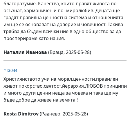
благоразумие. Качества, които правят живота по-
осъзнат, хармоничен и по- миролюбив. Децата ще
градят правилна ценностна система и отношенията
им ще се основават на доверие и човечност. Такива
трябва да бъдем всички ние в едно общество за да
просперираме като нация.
Наталия Иванова
(Враца, 2025-05-28)
#12044
Християнството учи на морал,ценности,правилен
живот,покорство,святост,йерархия,ЛЮБОВ,принципи
и много други ценни неща за човека и така ще му
бъде добре да живее на земята !
Kosta Dimitrov
(Раднево, 2025-05-28)