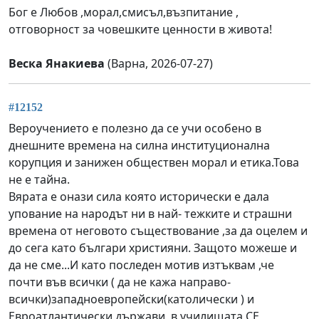
Бог е Любов ,морал,смисъл,възпитание ,
отговорност за човешките ценности в живота!
Веска Янакиева
(Варна, 2026-07-27)
#12152
Вероучението е полезно да се учи особено в
днешните времена на силна институционална
корупция и занижен обществен морал и етика.Това
не е тайна.
Вярата е онази сила която исторически е дала
упование на народът ни в най- тежките и страшни
времена от неговото съществование ,за да оцелем и
до сега като българи християни. Защото можеше и
да не сме...И като последен мотив изтъквам ,че
почти във всички ( да не кажа направо-
всички)западноевропейски(католически ) и
Евроатлантически държави, в училищата СЕ