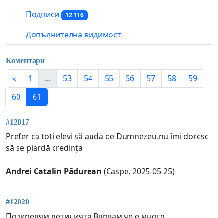
Подписи
12 116
Допълнителна видимост
Коментари
«
1
...
53
54
55
56
57
58
59
60
61
#12017
Prefer ca toți elevi să audă de Dumnezeu.nu îmi doresc
să se piardă credința
Andrei Catalin Pădurean
(Caspe, 2025-05-25)
#12020
Подкрепям петицията.Вярвам,че е много