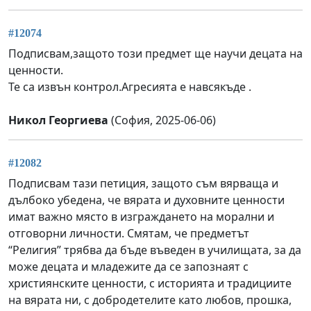
#12074
Подписвам,защото този предмет ще научи децата на
ценности.
Те са извън контрол.Агресията е навсякъде .
Никол Георгиева
(София, 2025-06-06)
#12082
Подписвам тази петиция, защото съм вярваща и
дълбоко убедена, че вярата и духовните ценности
имат важно място в изграждането на морални и
отговорни личности. Смятам, че предметът
“Религия” трябва да бъде въведен в училищата, за да
може децата и младежите да се запознаят с
християнските ценности, с историята и традициите
на вярата ни, с добродетелите като любов, прошка,