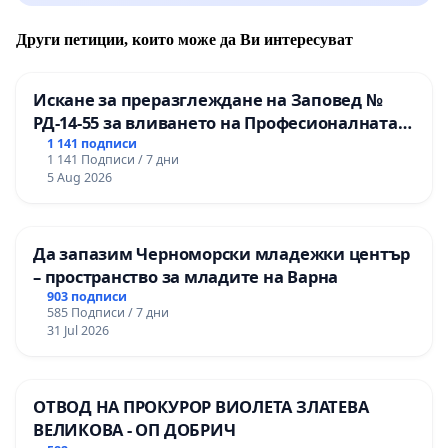
Други петиции, които може да Ви интересуват
Искане за преразглеждане на Заповед №
РД-14-55 за вливането на Професионалната
гимназия по промишлени технологии в
1 141 подписи
1 141 Подписи / 7 дни
Професионалната гимназия по икономика и
5 Aug 2026
мениджмънт – гр. Пазарджик
Да запазим Черноморски младежки център
– пространство за младите на Варна
903 подписи
585 Подписи / 7 дни
31 Jul 2026
ОТВОД НА ПРОКУРОР ВИОЛЕТА ЗЛАТЕВА
ВЕЛИКОВА - ОП ДОБРИЧ