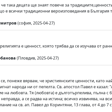
 че така децата ще знаят повече за традициите,ценности
о е всички традиционни вероизповедания в България т
имитров
(софия, 2025-04-27)
религията е ценност, която трябва да се изучава от ранн
рбанова
(Пловдив, 2025-04-27)
се, понеже вярвам, че християнските ценности, като най
дигнат народа ни от пепелта. Св. апостол Павел е казал:
е на любовта. Тя (любовта) е дълготърпелива, пълна с бл
 неправда, а се радва на истина; всичко извинява, на вс
ание на св. ап. Павел до Коринтяни, 13 глава, от 4 до 7 с