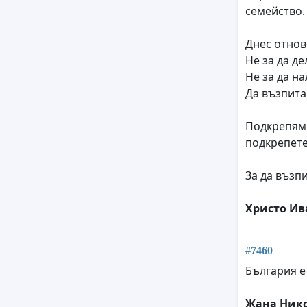
семейство.
Днес отнов
Не за да де
Не за да на
Да възпита
Подкрепям 
подкрепете
За да възп
Христо Ив
#7460
България е
Жана Ник