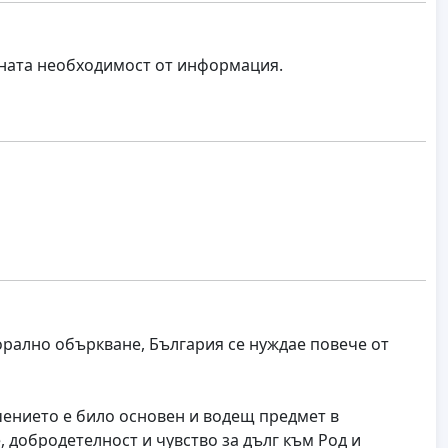
мната необходимост от информация.
орално объркване, България се нуждае повече от
чението е било основен и водещ предмет в
 добродетелност и чувство за дълг към Род и