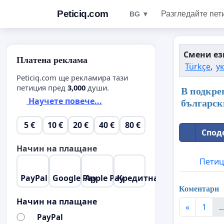
Peticiq.com
Разгледайте пет
BG ▼
Смени ез
Платена реклама
Türkçe
,
у
Peticiq.com ще рекламира тази
петиция пред
3,000
души.
В подкре
Научете повече...
българск
5 €
10 €
20 €
40 €
80 €
Спод
Начин на плащане
Петиц
PayPal
Google Pay
Apple Pay
Кредитна карта
Коментари
Начин на плащане
«
1
..
PayPal