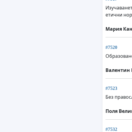
Изучаванет
етични нор
Мария Ка
#7520
Образоване
Валентин 
#7523
Без правос
Поля Вели
#7532