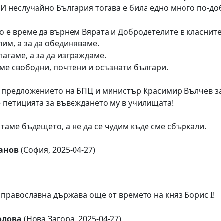
 И неслучайно България тогава е била едно много по-до
о е време да върнем Вярата и Добродетелите в класните
лим, а за да обединяваме.
лагаме, а за да изграждаме.
ме свободни, почтени и осъзнати българи.
предложението на БПЦ и министър Красимир Вълчев за 
 петицията за въвеждането му в училищата!
итаме бъдещето, а не да се чудим къде сме сбъркали.
анов
(София, 2025-04-27)
 православна държава още от времето на княз Борис I!
олова
(Нова Загора, 2025-04-27)