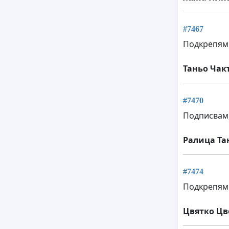
#7467
Подкрепям
Таньо Чак
#7470
Подписвам,
Ралица Та
#7474
Подкрепям
Цвятко Цв