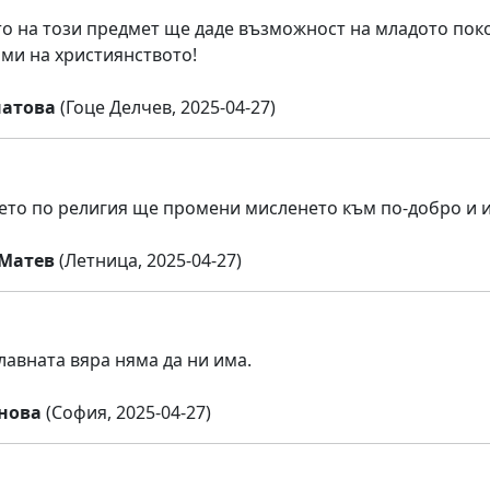
о на този предмет ще даде възможност на младото поко
ми на християнството!
натова
(Гоце Делчев, 2025-04-27)
то по религия ще промени мисленето към по-добро и 
Матев
(Летница, 2025-04-27)
лавната вяра няма да ни има.
нова
(София, 2025-04-27)