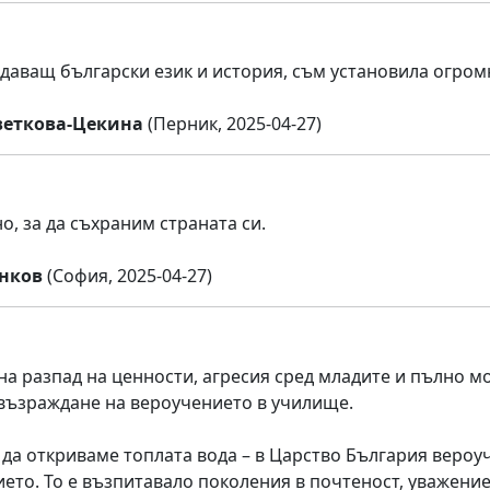
даващ български език и история, съм установила огро
веткова-Цекина
(Перник, 2025-04-27)
о, за да съхраним страната си.
нков
(София, 2025-04-27)
на разпад на ценности, агресия сред младите и пълно м
 възраждане на вероучението в училище.
 да откриваме топлата вода – в Царство България вероу
ето. То е възпитавало поколения в почтеност, уважение,