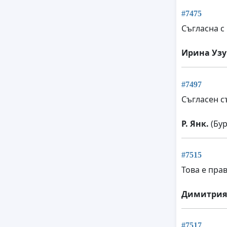
#7475
Съгласна с
Ирина Узу
#7497
Съгласен с
Р. Янк.
(Бур
#7515
Това е пра
Димитрия
#7517