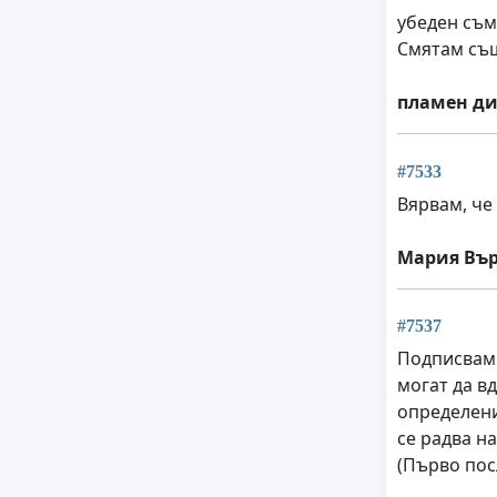
убеден съм
Смятам същ
пламен д
#7533
Вярвам, че 
Мария Въ
#7537
Подписвам 
могат да в
определени
се радва на
(Първо посл