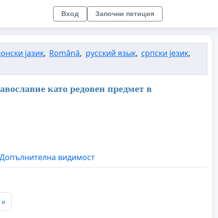
Вход
Започни петиция
онски јазик
,
Română
,
русский язык
,
српски језик
,
вославие като редовен предмет в
Допълнителна видимост
»