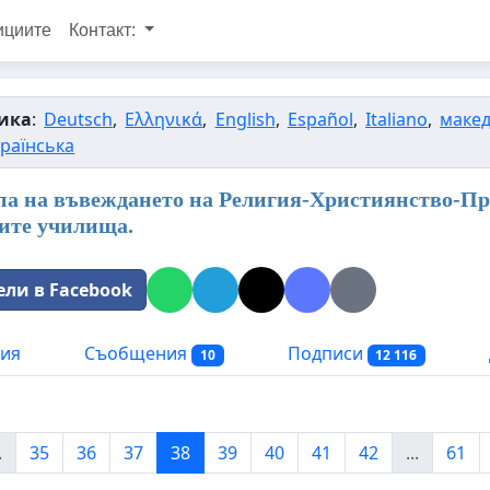
ициите
Контакт:
ика
:
Deutsch
,
Ελληνικά
,
English
,
Español
,
Italiano
,
макед
країнська
па на въвеждането на Религия-Християнство-Пра
ите училища.
ели в Facebook
ия
Съобщения
Подписи
10
12 116
.
35
36
37
38
39
40
41
42
...
61