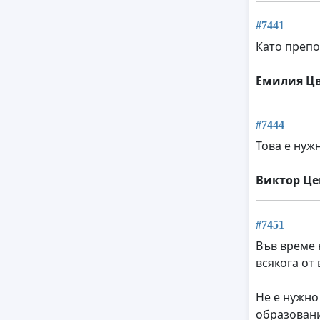
#7441
Като препо
Емилия Ц
#7444
Това е нужн
Виктор Це
#7451
Във време 
всякога от
Не е нужно
образовани