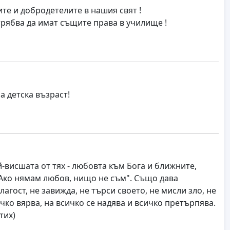
те и добродетелите в нашия свят !
рябва да имат същите права в училище !
а детска възраст!
-висшата от тях - любовта към Бога и ближните,
 "Ако нямам любов, нищо не съм". Също дава
агост, не завижда, не търси своето, не мисли зло, не
ичко вярва, на всичко се надява и всичко претърпява.
тих)