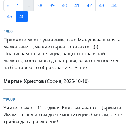
«
1
...
38
39
40
41
42
43
44
45
46
#9001
Приемете моето уважение, г-жо Манушева и моята
малка завист, че вие първа го казахте...;)))
Подписвам тази петиция, защото това е най-
малкото, което мога да направя, за да съм полезен
на българското образование... Успех!
Мартин Христов
(София, 2025-10-10)
#9009
Учител съм от 11 години. Бил съм чаат от Църквата.
Имам поглед и към двете институции. Смятам, че те
трябва да са разделени!