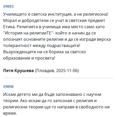
#9093
Училището е светска институция, а не религиозна!
Морал и добродетели се учат в светския предмет
Етика. Религията в училище има място само като
"История на религииТЕ"- който е начин да се
опознаят основните религии и да се изгради верска
толерантност между подрастващите!
Възрожденците ни се бориха за светско
образование и просвета!
Петя Крушева
(Пловдив, 2025-11-06)
#9098
Искам детето ми да бъде запознавано с научни
теории. Ако искам да го запозная с религия и
религиозни теории ще го направя в свободното ни
време.