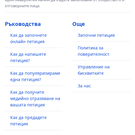
отговорните лица.
Ръководства
Още
Как да започнете
Започни петиция
онлайн петиция
Политика за
Как да напишете
поверителност
петиция?
Управление на
Как да популяризираме
бисквитките
една петиция?
За нас
Как да получите
медийно отразяване на
вашата петиция
Как да предадете
петиция