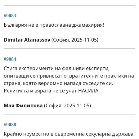
#9083
България не е православна джамахирия!
Dimitar Atanassov
(София, 2025-11-05)
#9084
Стига експерименти на фалшиви експерти,
опитващи се привнесат отвратителните практики на
страна, която верломно напада съседите си.
Религията и вярата не се учат НАСИЛА!
Мая Филипова
(София, 2025-11-05)
#9088
Крайно неуместно в съвременна секуларна държава