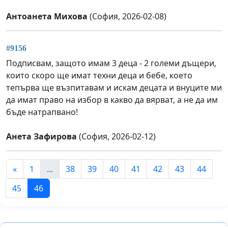
Антоанета Михова
(София, 2026-02-08)
#9156
Подписвам, защото имам 3 деца - 2 големи дъщери,
които скоро ще имат техни деца и бебе, което
тепърва ще възпитавам и искам децата и внуците ми
да имат право на избор в какво да вярват, а не да им
бъде натрапвано!
Анета Зафирова
(София, 2026-02-12)
«
1
...
38
39
40
41
42
43
44
45
46