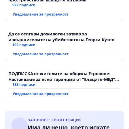
922 подписи
Уведомление за прозрачност
Да се осигури доживотен затвор за
извършителите на убийството на Георги Кузев
102 подписи
Уведомление за прозрачност
ПОДПИСКА от жителите на община Етрополе:
Настояваме за ясни гаранции от “Елаците-МЕД”
АД и от държавата, че ще се изпълнят всички
183 подписи
екологични норми!
Уведомление за прозрачност
ЗАПОЧНЕТЕ СВОЯ ПЕТИЦИЯ
Има ли нещо, което искате