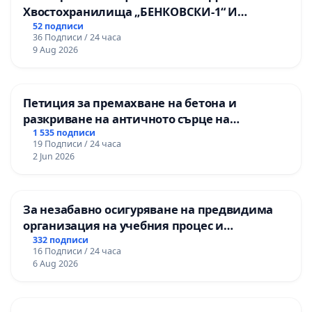
Хвостохранилища „БЕНКОВСКИ-1“ И
„БЕНКОВСКИ-2“
52 подписи
36 Подписи / 24 часа
9 Aug 2026
Петиция за премахване на бетона и
разкриване на античното сърце на
Могиланската могила във Враца
1 535 подписи
19 Подписи / 24 часа
2 Jun 2026
За незабавно осигуряване на предвидима
организация на учебния процес и
гарантиране на правото на равнопоставено
332 подписи
16 Подписи / 24 часа
и качествено образование на учениците от
6 Aug 2026
ОУ „Княз Александър I“ и Хуманитарна
гимназия „