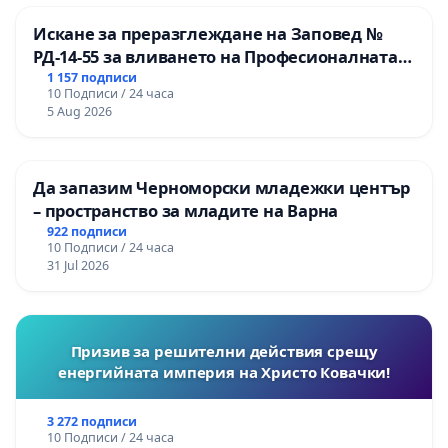
Искане за преразглеждане на Заповед №
РД-14-55 за вливането на Професионалната
гимназия по промишлени технологии в
1 157 подписи
10 Подписи / 24 часа
Професионалната гимназия по икономика и
5 Aug 2026
мениджмънт – гр. Пазарджик
Да запазим Черноморски младежки център
– пространство за младите на Варна
922 подписи
10 Подписи / 24 часа
31 Jul 2026
Призив за решителни действия срещу
енергийната империя на Христо Ковачки!
3 272 подписи
10 Подписи / 24 часа