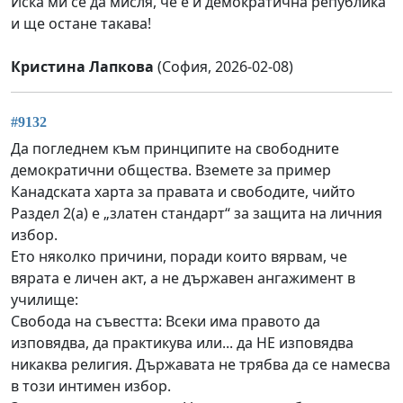
Иска ми се да мисля, че е и демократична република
и ще остане такава!
Кристина Лапкова
(София, 2026-02-08)
#9132
Да погледнем към принципите на свободните
демократични общества. Вземете за пример
Канадската харта за правата и свободите, чийто
Раздел 2(а) е „златен стандарт“ за защита на личния
избор.
Ето няколко причини, поради които вярвам, че
вярата е личен акт, а не държавен ангажимент в
училище:
Свобода на съвестта: Всеки има правото да
изповядва, да практикува или... да НЕ изповядва
никаква религия. Държавата не трябва да се намесва
в този интимен избор.