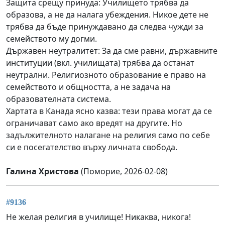
Защита срещу принуда: Училището трябва да
образова, а не да налага убеждения. Никое дете не
трябва да бъде принуждавано да следва чужди за
семейството му догми.
Държавен неутралитет: За да сме равни, държавните
институции (вкл. училищата) трябва да останат
неутрални. Религиозното образование е право на
семейството и общността, а не задача на
образователната система.
Хартата в Канада ясно казва: тези права могат да се
ограничават само ако вредят на другите. Но
задължителното налагане на религия само по себе
си е посегателство върху личната свобода.
Галина Христова
(Поморие, 2026-02-08)
#9136
Не желая религия в училище! Никаква, никога!