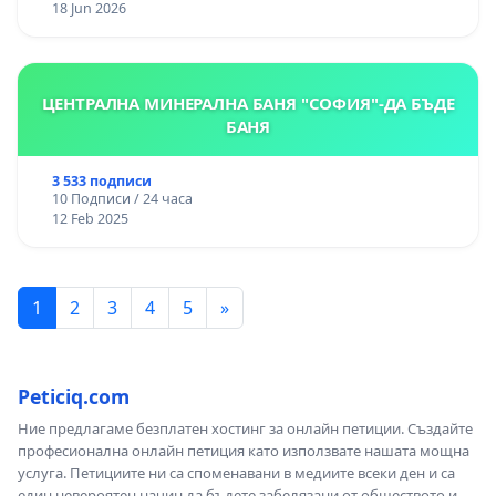
18 Jun 2026
ЦЕНТРАЛНА МИНЕРАЛНА БАНЯ "СОФИЯ"-ДА БЪДЕ
БАНЯ
3 533 подписи
10 Подписи / 24 часа
12 Feb 2025
1
2
3
4
5
»
Peticiq.com
Ние предлагаме безплатен хостинг за онлайн петиции. Създайте
професионална онлайн петиция като използвате нашата мощна
услуга. Петициите ни са споменавани в медиите всеки ден и са
един невероятен начин да бъдете забелязани от обществото и