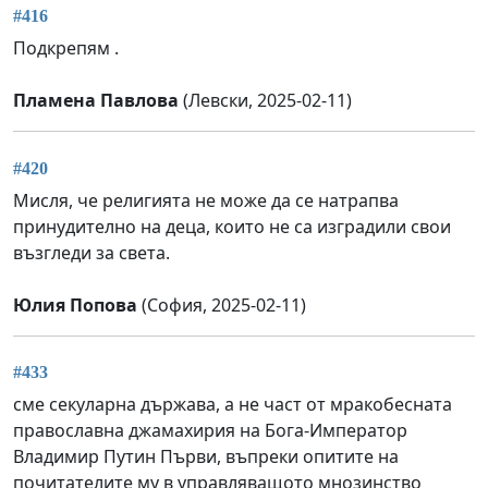
#416
Подкрепям .
Пламена Павлова
(Левски, 2025-02-11)
#420
Мисля, че религията не може да се натрапва
принудително на деца, които не са изградили свои
възгледи за света.
Юлия Попова
(София, 2025-02-11)
#433
сме секуларна държава, а не част от мракобесната
православна джамахирия на Бога-Император
Владимир Путин Първи, въпреки опитите на
почитателите му в управляващото мнозинство