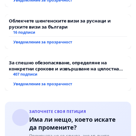
Уведомление за прозрачност
Облекчете шенгенските визи за руснаци и
руските визи за българи
16 подписи
Уведомление за прозрачност
За спешно обезопасяване, определяне на
конкретни срокове и извършване на цялостна
рехабилитация на републиканския път между
407 подписи
пътен възел АМ „Тракия“ - гр. Ихтиман - с.
Уведомление за прозрачност
Мирово - к.к. Момин проход
ЗАПОЧНЕТЕ СВОЯ ПЕТИЦИЯ
Има ли нещо, което искате
да промените?
Промяната не се случва, ако мълчите.