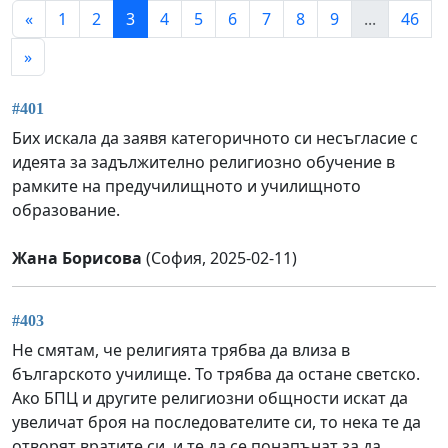
«
1
2
3
4
5
6
7
8
9
...
46
»
#401
Бих искала да заявя категоричното си несъгласие с
идеята за задължително религиозно обучение в
рамките на предучилищното и училищното
образование.
Жана Борисова
(София, 2025-02-11)
#403
Не смятам, че религията трябва да влиза в
българското училище. То трябва да остане светско.
Ако БПЦ и другите религиозни общности искат да
увеличат броя на последователите си, то нека те да
отворят вратите си, и те да се понапънат за да