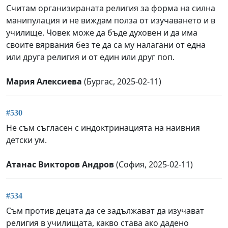
Считам организираната религия за форма на силна
манипулация и не виждам полза от изучаването и в
училище. Човек може да бъде духовен и да има
своите вярвания без те да са му налагани от една
или друга религия и от един или друг поп.
Мария Алексиева
(Бургас, 2025-02-11)
#530
Не съм съгласен с индоктринацията на наивния
детски ум.
Атанас Викторов Андров
(София, 2025-02-11)
#534
Съм против децата да се задължават да изучават
религия в училищата, какво става ако дадено