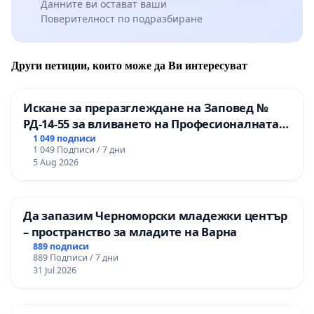
Данните ви остават ваши
Поверителност по подразбиране
Други петиции, които може да Ви интересуват
Искане за преразглеждане на Заповед №
РД-14-55 за вливането на Професионалната
гимназия по промишлени технологии в
1 049 подписи
1 049 Подписи / 7 дни
Професионалната гимназия по икономика и
5 Aug 2026
мениджмънт – гр. Пазарджик
Да запазим Черноморски младежки център
– пространство за младите на Варна
889 подписи
889 Подписи / 7 дни
31 Jul 2026