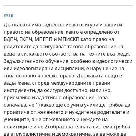
#510
Държавата има задължение да осигури и защити
правото на образование, както е определено от
ВДПЧ, ЕКПЧ, МПГПП и МПИСКП като право на
родителите да осигуряват такова образование на
децата си, каквото съответства на техните възгледи.
Задължителното обучение, особено в идеологически
или идеологизирани дисциплини, е нарушение на
това основно човешко право. Държавата също е
задължена, според международните правни
инструменти, да осигури достъпно, налично,
приемливо и адаптивно образование. Това
означава, че 1) какво ще се учи в училище трябва да
произтича от желанието и нуждите на родителите и
учениците, а не от желанието и нуждите на
политиците и че 2) образователната система трябва
да е плуралистична и демократична, за да може да