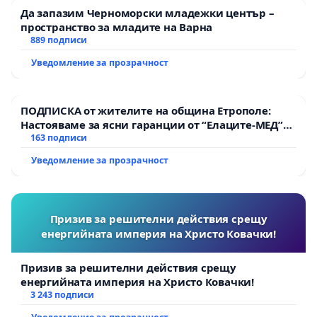
Да запазим Черноморски младежки център –
пространство за младите на Варна
889 подписи
Уведомление за прозрачност
ПОДПИСКА от жителите на община Етрополе:
Настояваме за ясни гаранции от “Елаците-МЕД”
АД и от държавата, че ще се изпълнят всички
163 подписи
екологични норми!
Уведомление за прозрачност
Призив за решителни действия срещу
енергийната империя на Христо Ковачки!
Призив за решителни действия срещу
енергийната империя на Христо Ковачки!
3 243 подписи