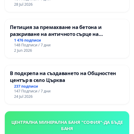
републиканския път между пътен възел АМ
28 Jul 2026
„Тракия“ - гр. Ихтиман - с. Мирово - к.к.
Момин проход
Петиция за премахване на бетона и
разкриване на античното сърце на
Могиланската могила във Враца
1 476 подписи
148 Подписи / 7 дни
2 Jun 2026
В подкрепа на създаването на Общностен
център в село Църква
237 подписи
147 Подписи / 7 дни
24 Jul 2026
ЦЕНТРАЛНА МИНЕРАЛНА БАНЯ "СОФИЯ"-ДА БЪДЕ
БАНЯ