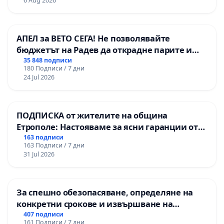
6 Aug 2026
ОУ „Княз Александър I“ и Хуманитарна
гимназия „
АПЕЛ за ВЕТО СЕГА! Не позволявайте
бюджетът на Радев да открадне парите и
правата ни в тъмното
35 848 подписи
180 Подписи / 7 дни
24 Jul 2026
ПОДПИСКА от жителите на община
Етрополе: Настояваме за ясни гаранции от
“Елаците-МЕД” АД и от държавата, че ще се
163 подписи
163 Подписи / 7 дни
изпълнят всички екологични норми!
31 Jul 2026
За спешно обезопасяване, определяне на
конкретни срокове и извършване на
цялостна рехабилитация на
407 подписи
161 Подписи / 7 дни