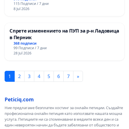
115 Подписи / 7 дни
8 Jul 2026
Спрете изменението на ПУП за р-н Ладовица
в Перник
368 подписи
99 Подписи / 7 дни
28 Jul 2026
1
2
3
4
5
6
7
»
Peticiq.com
Ние предлагаме безплатен хостинг за онлайн петиции. Създайте
професионална онлайн петиция като използвате нашата мощна
услуга. Петициите ни са споменавани в медиите всеки ден и са
един невероятен начин да бъдете забелязани от обществото и