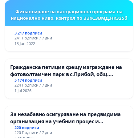
Финансиране на кастрационна програма на
национално ниво, контрол по ЗЗЖ,ЗВМД,НК325б
3 217 подписи
241 Подписи / 7 дни
13 Jun 2022
Гражданска петиция срещу изграждане на
фотоволтаичен парк в с.Прибой, общ.
Радомир
5 174 подписи
224 Подписи / 7 дни
1 Jul 2026
За незабавно осигуряване на предвидима
организация на учебния процес и
гарантиране на правото на равнопоставено
220 подписи
220 Подписи / 7 дни
и качествено образование на учениците от