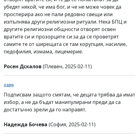
убедят някой, че има бог, и че не може човек да
просперира ако не пали редовно свещи или
изпълнява други религиозни ритуали. Нека БПЦ и
другите религиозни общности отворят освен
вратите си и прозорците си за да се проветрят
самите те от ширещата се там корупция, насилие,
педофилия, измама, лицемерие.
Росен Дскалов
(Плевен, 2025-02-11)
#409
Подписвам защото смятам, че децата трябва да имат
избор, а не да бъдат манипулирани преди да са
достатъчно зрели да го направят.
Надежда Бочева
(София, 2025-02-11)