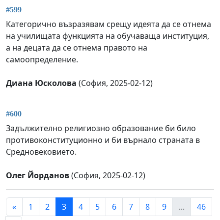
#599
Категорично възразявам срещу идеята да се отнема
на училищата функцията на обучаваща институция,
а на децата да се отнема правото на
самоопределение.
Диана Юсколова
(София, 2025-02-12)
#600
Задължително религиозно образование би било
противоконституционно и би върнало страната в
Средновековието.
Олег Йорданов
(София, 2025-02-12)
«
1
2
3
4
5
6
7
8
9
...
46