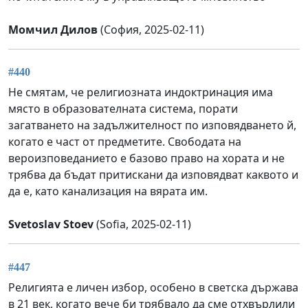
Момчил Дилов
(София, 2025-02-11)
#440
Не смятам, че религиозната индоктринация има
място в образователната система, порати
загатването на задължителност по изповядването й,
когато е част от предметите. Свободата на
вероизповеданието е базово право на хората и не
трябва да бъдат притискани да изповядват каквото и
да е, като канализация на вярата им.
Svetoslav Stoev
(Sofia, 2025-02-11)
#447
Религията е личен избор, особено в светска държава
в 21 век, когато вече би трябвало да сме отхвърлили