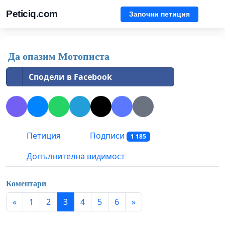
Peticiq.com
Започни петиция
Да опазим Мотописта
Сподели в Facebook
Петиция
Подписи
1 185
Допълнителна видимост
Коментари
«
1
2
3
4
5
6
»