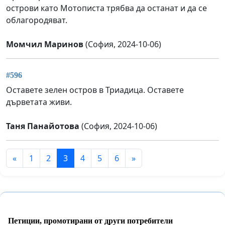
острови като Мотописта трябва да останат и да се
облагородяват.
Момчил Маринов
(София, 2024-10-06)
#596
Оставете зелен остров в Триадица. Оставете
дърветата живи.
Таня Панайотова
(София, 2024-10-06)
«
1
2
3
4
5
6
»
Петиции, промотирани от други потребители