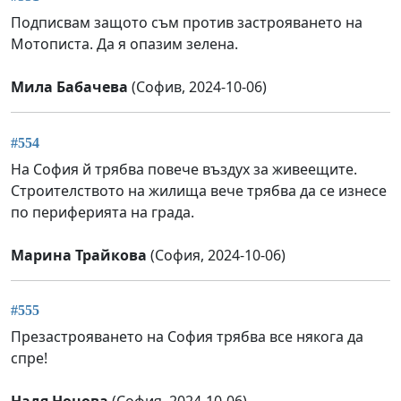
Подписвам защото съм против застрояването на
Мотописта. Да я опазим зелена.
Мила Бабачева
(Софив, 2024-10-06)
#554
На София й трябва повече въздух за живеещите.
Строителството на жилища вече трябва да се изнесе
по периферията на града.
Марина Трайкова
(София, 2024-10-06)
#555
Презастрояването на София трябва все някога да
спре!