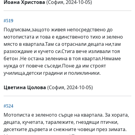
Йоана Христова
(София, 2024-10-05)
#519
Подписвам,защото живея непосредствено до
мотопистата и това е единственото тихо и зелено
място в квартала.Там са отраснали децата ни,там
разхождаме и кучето си.Стига вече изливали тоя
бетон .Не остана зеленина в тоя квартал.Нямаме
нужда от повече съседи.Поне да им строят
училища,детски градини и поликлиники.
Цветина Цолова
(София, 2024-10-05)
#524
Мотописта е зеленото сърце на квартала. За хората,
децата, кучетата, таралежите, гнездящи птички,
десетките дървета и снежните човеци през зимата.