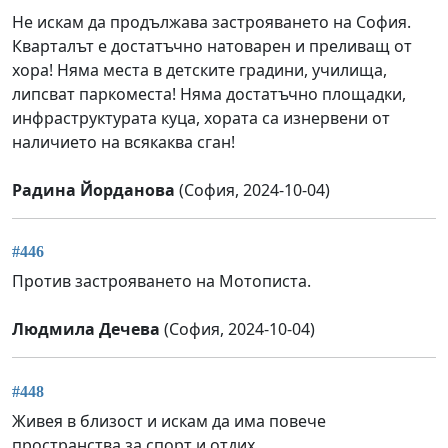
Не искам да продължава застрояването на София.
Кварталът е достатъчно натоварен и преливащ от
хора! Няма места в детските градини, училища,
липсват паркоместа! Няма достатъчно площадки,
инфраструктурата куца, хората са изнервени от
наличието на всякаква сган!
Радина Йорданова
(София, 2024-10-04)
#446
Против застрояването на Мотописта.
Людмила Дечева
(София, 2024-10-04)
#448
Живея в близост и искам да има повече
пространства за спорт и отдих.