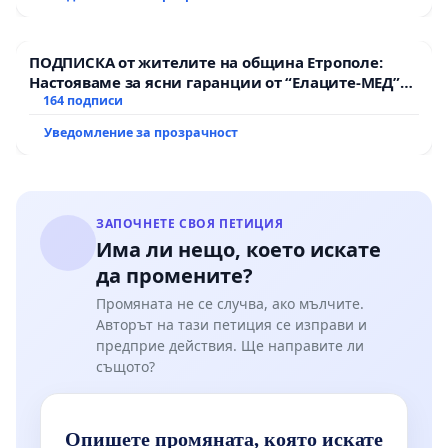
Мирово - к.к. Момин проход
ПОДПИСКА от жителите на община Етрополе:
Настояваме за ясни гаранции от “Елаците-МЕД”
АД и от държавата, че ще се изпълнят всички
164 подписи
екологични норми!
Уведомление за прозрачност
ЗАПОЧНЕТЕ СВОЯ ПЕТИЦИЯ
Има ли нещо, което искате
да промените?
Промяната не се случва, ако мълчите.
Авторът на тази петиция се изправи и
предприе действия. Ще направите ли
същото?
Опишете промяната, която искате