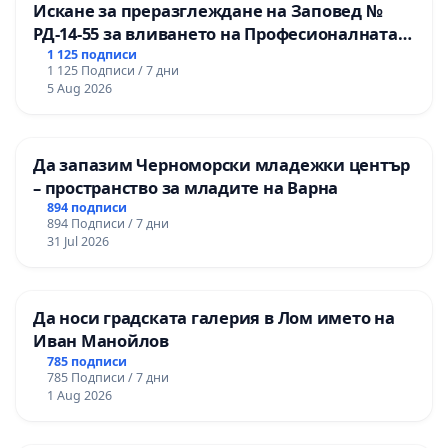
Искане за преразглеждане на Заповед №
РД-14-55 за вливането на Професионалната
гимназия по промишлени технологии в
1 125 подписи
1 125 Подписи / 7 дни
Професионалната гимназия по икономика и
5 Aug 2026
мениджмънт – гр. Пазарджик
Да запазим Черноморски младежки център
– пространство за младите на Варна
894 подписи
894 Подписи / 7 дни
31 Jul 2026
Да носи градската галерия в Лом името на
Иван Манойлов
785 подписи
785 Подписи / 7 дни
1 Aug 2026