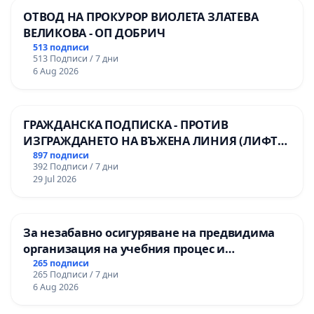
ОТВОД НА ПРОКУРОР ВИОЛЕТА ЗЛАТЕВА
ВЕЛИКОВА - ОП ДОБРИЧ
513 подписи
513 Подписи / 7 дни
6 Aug 2026
ГРАЖДАНСКА ПОДПИСКА - ПРОТИВ
ИЗГРАЖДАНЕТО НА ВЪЖЕНА ЛИНИЯ (ЛИФТ)
НА ТЕРИТОРИЯТА НА ПРИРОДНА
897 подписи
392 Подписи / 7 дни
ЗАБЕЛЕЖИТЕЛНОСТ „ХЪЛМ НА
29 Jul 2026
ОСВОБОДИТЕЛИТЕ“ (БУНАРДЖИК)
За незабавно осигуряване на предвидима
организация на учебния процес и
гарантиране на правото на равнопоставено
265 подписи
265 Подписи / 7 дни
и качествено образование на учениците от
6 Aug 2026
ОУ „Княз Александър I“ и Хуманитарна
гимназия „