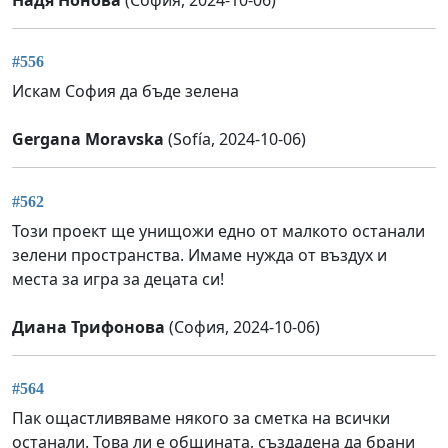
Надя Нонова
(София, 2024-10-06)
#556
Искам София да бъде зелена
Gergana Moravska
(Sofía, 2024-10-06)
#562
Този проект ще унищожи едно от малкото останали
зелени пространства. Имаме нужда от въздух и
места за игра за децата си!
Диана Трифонова
(София, 2024-10-06)
#564
Пак ощастливяваме някого за сметка на всички
останали. Това ли е общината, създадена да брани