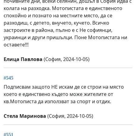
почивните дни, всеки селянин, дошъл в София идва с
колата на разходка. Мотопистата е единственото
спокойно и познато на местните място, да се
разходиш, с детето, внучето, кучето. Всичко
застроихте в района, пълно е с Не софиянци,
украинци и други пришълци. Поне Мотопистата ни
оставете!!!
Елица Павлова
(София, 2024-10-05)
#545
Подписвам защото НЕ искам де се строи на място
което е единствено където може жителите от
кв.Мотописта да използват за спорт и отдих.
Стела Маринова
(София, 2024-10-05)
#551