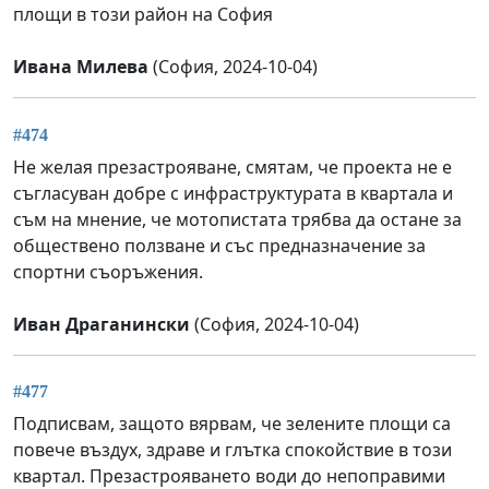
площи в този район на София
Ивана Милева
(София, 2024-10-04)
#474
Не желая презастрояване, смятам, че проекта не е
съгласуван добре с инфраструктурата в квартала и
съм на мнение, че мотопистата трябва да остане за
обществено ползване и със предназначение за
спортни съоръжения.
Иван Драганински
(София, 2024-10-04)
#477
Подписвам, защото вярвам, че зелените площи са
повече въздух, здраве и глътка спокойствие в този
квартал. Презастрояването води до непоправими