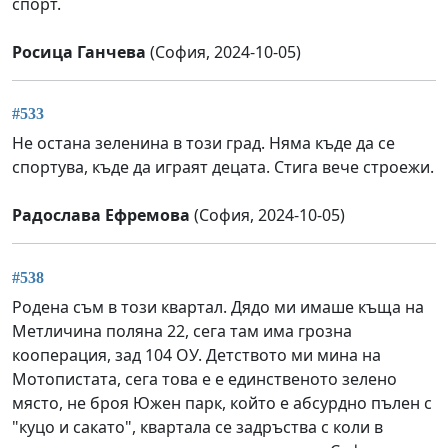
спорт.
Росица Ганчева
(София, 2024-10-05)
#533
Не остана зеленина в този град. Няма къде да се
спортува, къде да играят децата. Стига вече строежи.
Радослава Ефремова
(София, 2024-10-05)
#538
Родена съм в този квартал. Дядо ми имаше къща на
Метличина поляна 22, сега там има грозна
кооперация, зад 104 ОУ. Детството ми мина на
Мотопистата, сега това е е единственото зелено
място, не броя Южен парк, който е абсурдно пълен с
"куцо и сакато", квартала се задръства с коли в