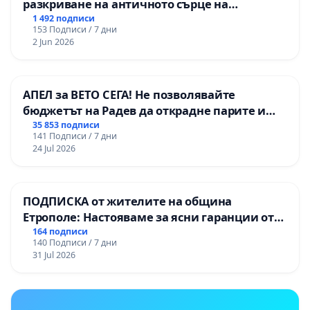
разкриване на античното сърце на
Могиланската могила във Враца
1 492 подписи
153 Подписи / 7 дни
2 Jun 2026
АПЕЛ за ВЕТО СЕГА! Не позволявайте
бюджетът на Радев да открадне парите и
правата ни в тъмното
35 853 подписи
141 Подписи / 7 дни
24 Jul 2026
ПОДПИСКА от жителите на община
Етрополе: Настояваме за ясни гаранции от
“Елаците-МЕД” АД и от държавата, че ще се
164 подписи
140 Подписи / 7 дни
изпълнят всички екологични норми!
31 Jul 2026