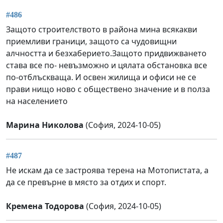
#486
Защото строителството в района мина всякакви
приемливи граници, защото са чудовищни
алчността и безхаберието.Защото придвижването
става все по- невъзможно и цялата обстановка все
по-отблъскваща. И освен жилища и офиси не се
прави нищо ново с обществено значение и в полза
на населението
Марина Николова
(София, 2024-10-05)
#487
Не искам да се застроява терена на Мотопистата, а
да се превърне в място за отдих и спорт.
Кремена Тодорова
(София, 2024-10-05)