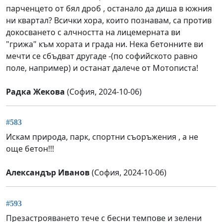
парченцето от бял дроб , останало да диша в южния
ни квартал? Всички хора, които познавам, са против
докосването с алчността на лицемерната ви
"грижа" към хората и града ни. Нека бетонните ви
мечти се сбъдват другаде -(по софийското равно
поле, например) и останат далече от Мотописта!
Радка Жекова
(София, 2024-10-06)
#583
Искам природа, парк, спортни съоръжения , а не
още бетон!!!
Александър Иванов
(София, 2024-10-06)
#593
Презастрояването тече с бесни темпове и зелени