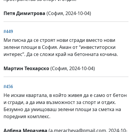
Петя Димитрова
(София, 2024-10-04)
#449
Ми писна да се строят нови сгради вместо нови
зелени площи в София. Аман от “инвеститорски
интерес”. Да се сложи край на бетонната кочина.
Мартин Теохарско
(София, 2024-10-04)
#456
Не искам квартала, в който живея да е само от бетон
и сгради, а да има възможност за спорт и отдих.
Безумно да умищоваш зелени площи за сметка на
поредния комплекс.
Албена Мерачева
(
a.meracheva@gmail.com
, 2024-10-