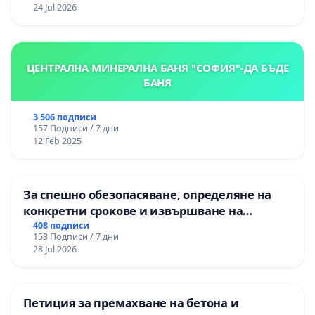
24 Jul 2026
ЦЕНТРАЛНА МИНЕРАЛНА БАНЯ "СОФИЯ"-ДА БЪДЕ
БАНЯ
3 506 подписи
157 Подписи / 7 дни
12 Feb 2025
За спешно обезопасяване, определяне на
конкретни срокове и извършване на
цялостна рехабилитация на
408 подписи
153 Подписи / 7 дни
републиканския път между пътен възел АМ
28 Jul 2026
„Тракия“ - гр. Ихтиман - с. Мирово - к.к.
Момин проход
Петиция за премахване на бетона и