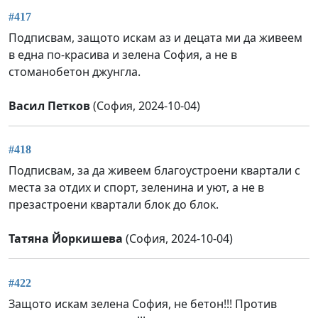
#417
Подписвам, защото искам аз и децата ми да живеем
в една по-красива и зелена София, а не в
стоманобетон джунгла.
Васил Петков
(София, 2024-10-04)
#418
Подписвам, за да живеем благоустроени квартали с
места за отдих и спорт, зеленина и уют, а не в
презастроени квартали блок до блок.
Татяна Йоркишева
(София, 2024-10-04)
#422
Защото искам зелена София, не бетон!!! Против