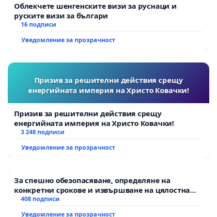
Облекчете шенгенските визи за руснаци и
руските визи за българи
16 подписи
Уведомление за прозрачност
Призив за решителни действия срещу
енергийната империя на Христо Ковачки!
Призив за решителни действия срещу
енергийната империя на Христо Ковачки!
3 248 подписи
Уведомление за прозрачност
За спешно обезопасяване, определяне на
конкретни срокове и извършване на цялостна
рехабилитация на републиканския път между
408 подписи
пътен възел АМ „Тракия“ - гр. Ихтиман - с.
Уведомление за прозрачност