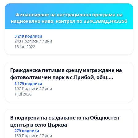
Финансиране на кастрационна програма на
национално ниво, контрол по ЗЗЖ,ЗВМД,НК325б
3 219 подписи
243 Подписи / 7 дни
13 Jun 2022
Гражданска петиция срещу изграждане на
фотоволтаичен парк в с.Прибой, общ.
Радомир
5 179 подписи
197 Подписи / 7 дни
1 Jul 2026
В подкрепа на създаването на Общностен
център в село Църква
279 подписи
189 Подписи / 7 дни