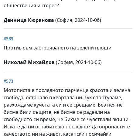
обществения интерес?
Денница Кюранова
(София, 2024-10-06)
#565
Против съм застрояването на зелени площи
Николай Михайлов
(София, 2024-10-06)
#573
Мотописта е последното парченце красота и зелена
свобода, останало в квартала ни. Тук спортуваме,
разхождаме кучетата си и се срещаме. Без нея не
бихме били същите, не бихме се радвали на
свободното си време, не бихме се чувствали вкъщи.
Искате да ни ограбите до последно? Да опропастите
качеството ни на живот, касапски посичайки