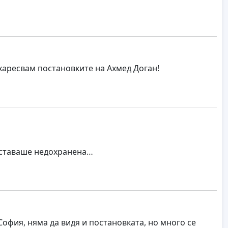
харесвам постановките на Ахмед Доган!
 оставаше недохранена…
София, няма да видя и постановката, но много се