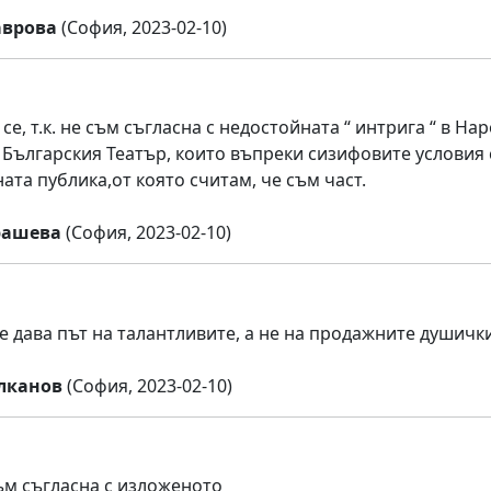
аврова
(София, 2023-02-10)
е, т.к. не съм съгласна с недостойната “ интрига “ в Н
 Българския Театър, които въпреки сизифовите условия с
ата публика,от която считам, че съм част.
рашева
(София, 2023-02-10)
се дава път на талантливите, а не на продажните душички
лканов
(София, 2023-02-10)
м съгласна с изложеното