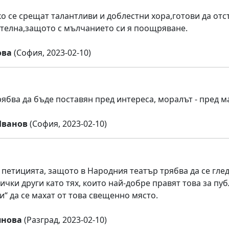
ко се срещат талантливи и доблестни хора,готови да отс
телна,защото с мълчанието си я поощряване.
ова
(София, 2023-02-10)
рябва да бъде поставян пред интереса, моралът - пред 
Иванов
(София, 2023-02-10)
петицията, защото в Народния театър трябва да се гле
ички други като тях, които най-добре правят това за пу
и“ да се махат от това свещенно място.
янова
(Разград, 2023-02-10)