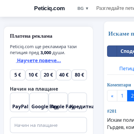
Peticiq.com
Разгледайте пет
BG ▼
Искаме п
Платена реклама
Peticiq.com ще рекламира тази
Споде
петиция пред
3,000
души.
Научете повече...
Петиц
5 €
10 €
20 €
40 €
80 €
Коментари
Начин на плащане
«
1
2
PayPal
Google Pay
Apple Pay
Кредитна карта
#201
Искам поли
Начин на плащане
Гърдев, ко