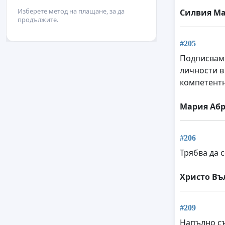
Изберете метод на плащане, за да
Силвия М
продължите.
#205
Подписвам с
личности в
компетентн
Mария Аб
#206
Трябва да 
Христо Въ
#209
Напълно съ