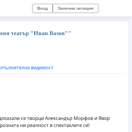
Вход
Започни петиция
ния театър "Иван Вазов""
опълнителна видимост
доказали се творци Александър Морфов и Явор
розната ни реалност в спектаклите си!