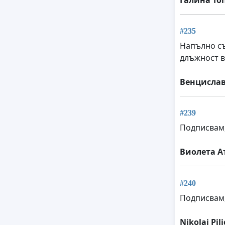
#235
Напълно съ
длъжност в
Венцислав
#239
Подписвам,
Виолета А
#240
Подписвам,
Nikolai Pil