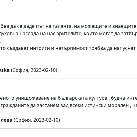
бва да се даде път на таланта, на можещите и знаещите, 
духовна наслада на нас зрителите, които могат да затв
.
ито създават интриги и нетърпимост трябва да напуснат 
!
vska
(София, 2023-02-10)
ното унищожаване на българската култура , будна инте
 гражданите да застанем зад всеки истински морален , ч
илева
(София, 2023-02-10)