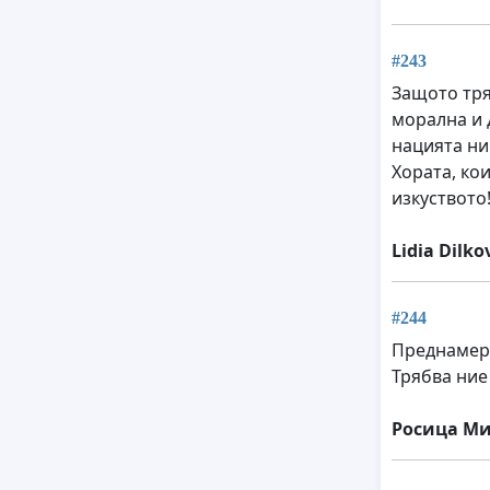
#243
Защото тря
морална и 
нацията ни
Хората, ко
изкуството
Lidia Dilko
#244
Преднамере
Трябва ние
Росица М