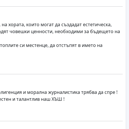
на хората, които могат да създадат естетическа,
ърдят човешки ценности, необходими за бъдещето на
топлите си местенце, да отстъпят в името на
лигенция и морална журналистика трябва да спре !
естен и талантлив наш ХЪШ !