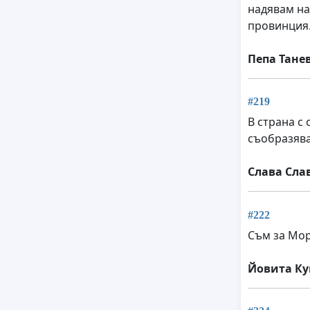
надявам на
провинция
Пепа Тане
#219
В страна с
съобразява
Слава Сла
#222
Съм за Мор
Йовита К