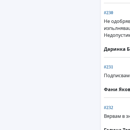
#230
Не одобряв
изпьлняващ
Недопустим
Даринка 
#231
Подписвам 
Фани Яко
#232
Вярвам в з
Галина То