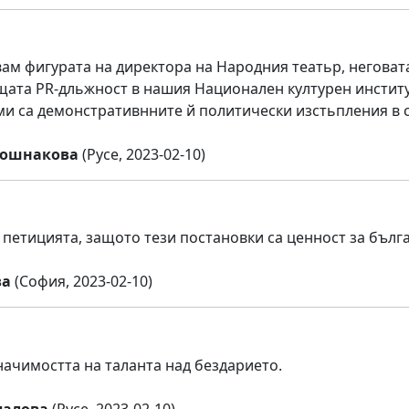
ам фигурата на директора на Народния театьр, неговат
ата PR-дльжност в нашия Национален културен институ
и са демонстративнните й политически изстьпления в с
Бошнакова
(Русе, 2023-02-10)
петицията, защото тези постановки са ценност за бълг
ва
(София, 2023-02-10)
начимостта на таланта над бездарието.
палова
(Русе, 2023-02-10)