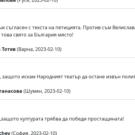
м съгласен с текста на петицията. Против съм Велислава
 това свято за България място!
 Тотев
(Варна, 2023-02-10)
 защото искам Народният театър да остане извън поли
танасова
(Шумен, 2023-02-10)
защото културата трябва да победи простащината!
ichev
(София, 2023-02-10)