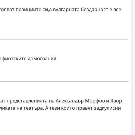
тояват позициите си,а вулгарната бездарност е все
мафиотските домогвания.
дат представленията на Александър Морфов и Явор
бликата на театъра. А тези които правят задкулисни