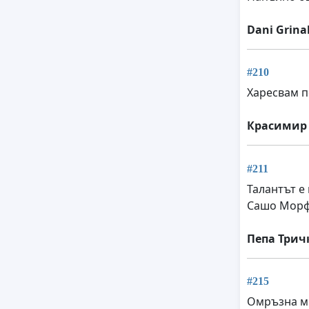
Dani Grina
#210
Харесвам п
Красимир 
#211
Талантът е 
Сашо Морфо
Пепа Трич
#215
Омръзна ми