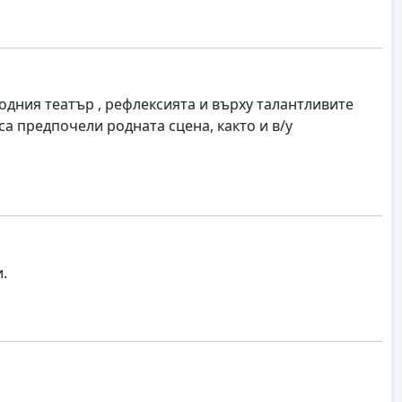
ародния театър , рефлексията и върху талантливите
а предпочели родната сцена, както и в/у
.