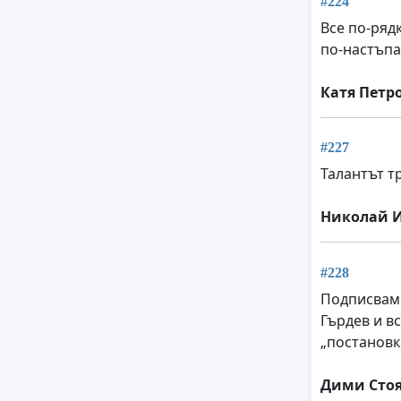
#224
Все по-ряд
по-настъпа
Катя Петр
#227
Талантът т
Николай 
#228
Подписвам 
Гърдев и вс
„постановк
Дими Сто