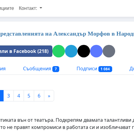
ициите
Контакт:
редставленията на Александър Морфов в Народ
ли в Facebook (218)
ия
Съобщения
Подписи
Д
7
1 084
3
4
5
6
»
тиката вън от театъра. Подкрепям двамата талантливи 
ито не правят компромиси в работата си и изобличават г