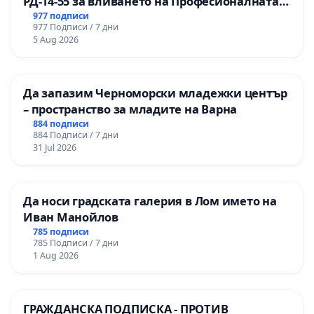
РД-14-55 за вливането на Професионалната
гимназия по промишлени технологии в
977 подписи
977 Подписи / 7 дни
Професионалната гимназия по икономика и
5 Aug 2026
мениджмънт – гр. Пазарджик
Да запазим Черноморски младежки център
– пространство за младите на Варна
884 подписи
884 Подписи / 7 дни
31 Jul 2026
Да носи градската галерия в Лом името на
Иван Манойлов
785 подписи
785 Подписи / 7 дни
1 Aug 2026
ГРАЖДАНСКА ПОДПИСКА - ПРОТИВ