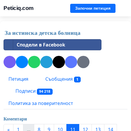
Peticiq.com
Започни петиция
За истинска детска болница
Сподели в Facebook
Петиция
Съобщения
1
Подписи
94 218
Политика за поверителност
Коментари
«
1
...
8
9
10
11
12
13
14