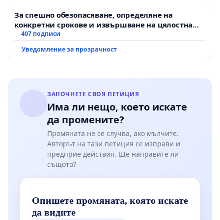
За спешно обезопасяване, определяне на
конкретни срокове и извършване на цялостна
рехабилитация на републиканския път между
407 подписи
пътен възел АМ „Тракия“ - гр. Ихтиман - с.
Уведомление за прозрачност
Мирово - к.к. Момин проход
ЗАПОЧНЕТЕ СВОЯ ПЕТИЦИЯ
Има ли нещо, което искате
да промените?
Промяната не се случва, ако мълчите.
Авторът на тази петиция се изправи и
предприе действия. Ще направите ли
същото?
Опишете промяната, която искате
да видите