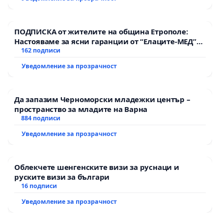
ПОДПИСКА от жителите на община Етрополе:
Настояваме за ясни гаранции от “Елаците-МЕД”
АД и от държавата, че ще се изпълнят всички
162 подписи
екологични норми!
Уведомление за прозрачност
Да запазим Черноморски младежки център –
пространство за младите на Варна
884 подписи
Уведомление за прозрачност
Облекчете шенгенските визи за руснаци и
руските визи за българи
16 подписи
Уведомление за прозрачност