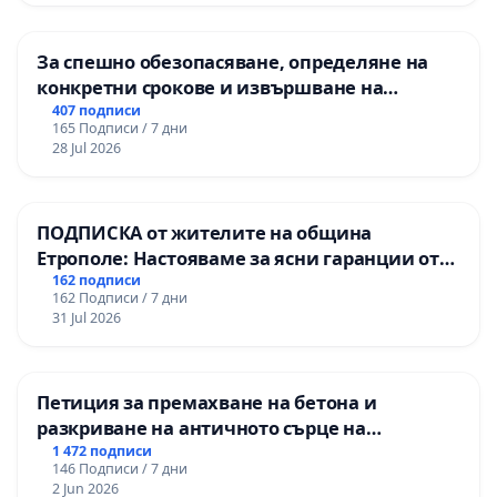
гимназия „
За спешно обезопасяване, определяне на
конкретни срокове и извършване на
цялостна рехабилитация на
407 подписи
165 Подписи / 7 дни
републиканския път между пътен възел АМ
28 Jul 2026
„Тракия“ - гр. Ихтиман - с. Мирово - к.к.
Момин проход
ПОДПИСКА от жителите на община
Етрополе: Настояваме за ясни гаранции от
“Елаците-МЕД” АД и от държавата, че ще се
162 подписи
162 Подписи / 7 дни
изпълнят всички екологични норми!
31 Jul 2026
Петиция за премахване на бетона и
разкриване на античното сърце на
Могиланската могила във Враца
1 472 подписи
146 Подписи / 7 дни
2 Jun 2026