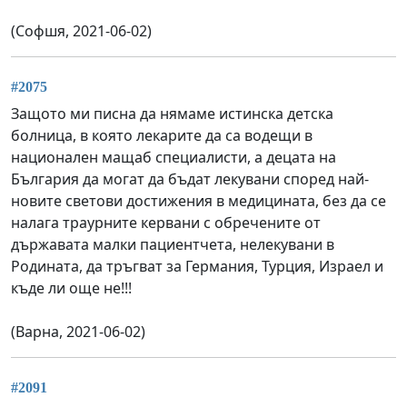
(Софшя, 2021-06-02)
#2075
Защото ми писна да нямаме истинска детска
болница, в която лекарите да са водещи в
национален мащаб специалисти, а децата на
България да могат да бъдат лекувани според най-
новите светови достижения в медицината, без да се
налага траурните кервани с обречените от
държавата малки пациентчета, нелекувани в
Родината, да тръгват за Германия, Турция, Израел и
къде ли още не!!!
(Варна, 2021-06-02)
#2091