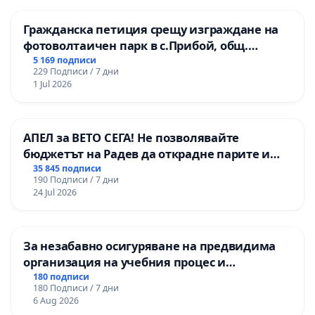
Гражданска петиция срещу изграждане на
фотоволтаичен парк в с.Прибой, общ.
Радомир
5 169 подписи
229 Подписи / 7 дни
1 Jul 2026
АПЕЛ за ВЕТО СЕГА! Не позволявайте
бюджетът на Радев да открадне парите и
правата ни в тъмното
35 845 подписи
190 Подписи / 7 дни
24 Jul 2026
За незабавно осигуряване на предвидима
организация на учебния процес и
гарантиране на правото на равнопоставено
180 подписи
180 Подписи / 7 дни
и качествено образование на учениците от
6 Aug 2026
ОУ „Княз Александър I“ и Хуманитарна