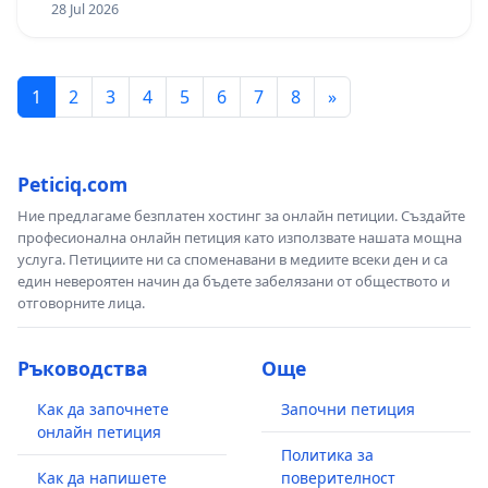
28 Jul 2026
1
2
3
4
5
6
7
8
»
Peticiq.com
Ние предлагаме безплатен хостинг за онлайн петиции. Създайте
професионална онлайн петиция като използвате нашата мощна
услуга. Петициите ни са споменавани в медиите всеки ден и са
един невероятен начин да бъдете забелязани от обществото и
отговорните лица.
Ръководства
Още
Как да започнете
Започни петиция
онлайн петиция
Политика за
Как да напишете
поверителност