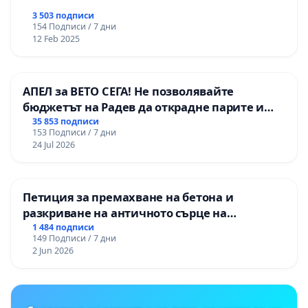
3 503 подписи
154 Подписи / 7 дни
12 Feb 2025
АПЕЛ за ВЕТО СЕГА! Не позволявайте
бюджетът на Радев да открадне парите и
правата ни в тъмното
35 853 подписи
153 Подписи / 7 дни
24 Jul 2026
Петиция за премахване на бетона и
разкриване на античното сърце на
Могиланската могила във Враца
1 484 подписи
149 Подписи / 7 дни
2 Jun 2026