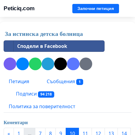
Peticiq.com
Започни петиция
За истинска детска болница
Сподели в Facebook
Петиция
Съобщения
1
Подписи
94 218
Политика за поверителност
Коментари
«
1
...
7
8
9
10
11
12
13
14