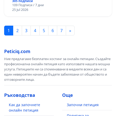
305 подписи
109 Подписи / 7 дни
25 Jul 2026
1
2
3
4
5
6
7
»
Peticiq.com
Ние предлагаме безплатен хостинг за онлайн петиции. Създайте
професионална онлайн петиция като използвате нашата мощна
услуга. Петициите ни са споменавани в медиите всеки ден и са
един невероятен начин да бъдете забелязани от обществото и
отговорните лица.
Ръководства
Още
Как да започнете
Започни петиция
онлайн петиция
Политика за