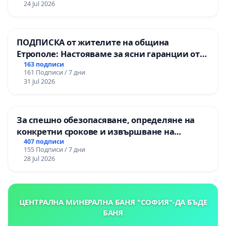
24 Jul 2026
ПОДПИСКА от жителите на община
Етрополе: Настояваме за ясни гаранции от
“Елаците-МЕД” АД и от държавата, че ще се
163 подписи
161 Подписи / 7 дни
изпълнят всички екологични норми!
31 Jul 2026
За спешно обезопасяване, определяне на
конкретни срокове и извършване на
цялостна рехабилитация на
407 подписи
155 Подписи / 7 дни
републиканския път между пътен възел АМ
28 Jul 2026
„Тракия“ - гр. Ихтиман - с. Мирово - к.к.
Момин проход
ЦЕНТРАЛНА МИНЕРАЛНА БАНЯ "СОФИЯ"-ДА БЪДЕ
БАНЯ