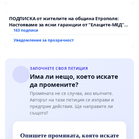
ПОДПИСКА от жителите на община Етрополе:
Настояваме за ясни гаранции от “Елаците-МЕД”
АД и от държавата, че ще се изпълнят всички
163 подписи
екологични норми!
Уведомление за прозрачност
ЗАПОЧНЕТЕ СВОЯ ПЕТИЦИЯ
Има ли нещо, което искате
да промените?
Промяната не се случва, ако мълчите.
Авторът на тази петиция се изправи и
предприе действия. Ще направите ли
същото?
Опишете промяната, която искате