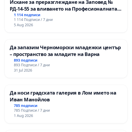
Искане за преразглеждане на Заповед №
РД-14-55 за вливането на Професионалната
гимназия по промишлени технологии в
1 114 подписи
1 114 Подписи / 7 дни
Професионалната гимназия по икономика и
5 Aug 2026
мениджмънт – гр. Пазарджик
Да запазим Черноморски младежки център
– пространство за младите на Варна
893 подписи
893 Подписи / 7 дни
31 Jul 2026
Да носи градската галерия в Лом името на
Иван Манойлов
785 подписи
785 Подписи / 7 дни
1 Aug 2026