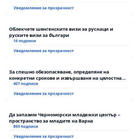
Уведомление за прозрачност
Облекчете шенгенските визи за руснаци и
руските визи за българи
16 подписи
Уведомление за прозрачност
За спешно обезопасяване, определяне на
конкретни срокове и извършване на цялостна
рехабилитация на републиканския път между
407 подписи
пътен възел АМ „Тракия“ - гр. Ихтиман - с.
Уведомление за прозрачност
Мирово - к.к. Момин проход
Да запазим Черноморски младежки център –
пространство за младите на Варна
893 подписи
Уведомление за прозрачност