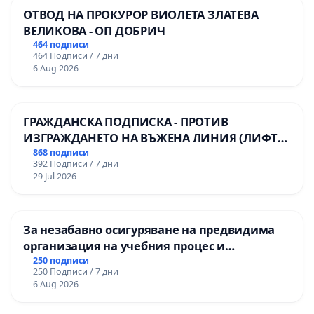
ОТВОД НА ПРОКУРОР ВИОЛЕТА ЗЛАТЕВА
ВЕЛИКОВА - ОП ДОБРИЧ
464 подписи
464 Подписи / 7 дни
6 Aug 2026
ГРАЖДАНСКА ПОДПИСКА - ПРОТИВ
ИЗГРАЖДАНЕТО НА ВЪЖЕНА ЛИНИЯ (ЛИФТ)
НА ТЕРИТОРИЯТА НА ПРИРОДНА
868 подписи
392 Подписи / 7 дни
ЗАБЕЛЕЖИТЕЛНОСТ „ХЪЛМ НА
29 Jul 2026
ОСВОБОДИТЕЛИТЕ“ (БУНАРДЖИК)
За незабавно осигуряване на предвидима
организация на учебния процес и
гарантиране на правото на равнопоставено
250 подписи
250 Подписи / 7 дни
и качествено образование на учениците от
6 Aug 2026
ОУ „Княз Александър I“ и Хуманитарна
гимназия „