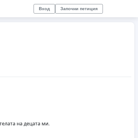
Вход
Започни петиция
елата на децата ми.