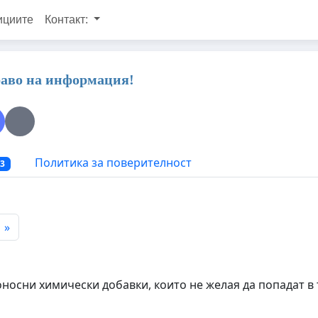
ициите
Контакт:
раво на информация!
Политика за поверителност
03
»
осни химически добавки, които не желая да попадат в т