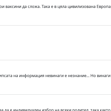
и ваксини да сложа. Така е в цяла цивилизована Европа,
псата на информация невинаги е незнание... Но винаги 
а да е индивидуален избор на всеки родител, така както