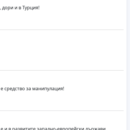
 дори и в Турция!
е средство за манипулация!
 е и в развитите западно-европейски държави.