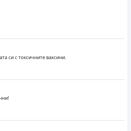
та си с токсичните ваксини.
нни!