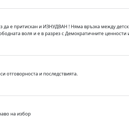
ез да е притискан и ИЗНУДВАН ! Няма връзка между детс
ободната воля и е в разрез с Демократичните ценности и
си отговорноста и последствията.
раво на избор