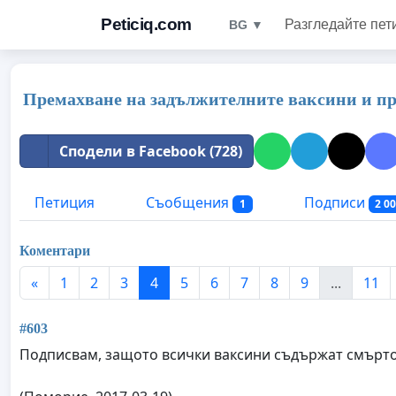
Peticiq.com
Разгледайте пет
BG ▼
Премахване на задължителните ваксини и п
Сподели в Facebook (728)
Петиция
Съобщения
Подписи
1
2 0
Коментари
«
1
2
3
4
5
6
7
8
9
...
11
#603
Подписвам, защото всички ваксини съдържат смъртон