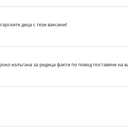
гарските деца с тези ваксини!
роко излъгана за редица факти по повод поставяне на в