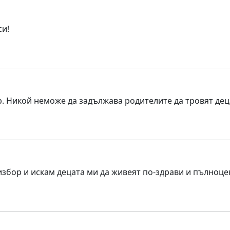
си!
. Никой неможе да задължава родителите да тровят деца
избор и искам децата ми да живеят по-здрави и пълноце