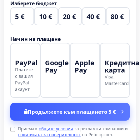
Изберете бюджет
5 €
10 €
20 €
40 €
80 €
Начин на плащане
PayPal
Google
Apple
Кредитна
Pay
Pay
карта
Платете
с вашия
Visa,
PayPal
Mastercard
акаунт
Продължете към плащането 5 €
Приемам
общите условия
за рекламни кампании и
политиката за поверителност
на Peticiq.com.