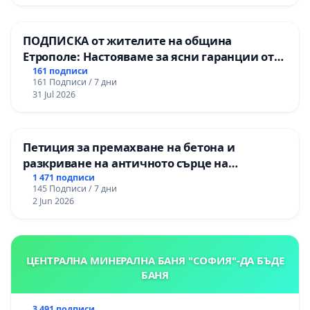
гимназия „
ПОДПИСКА от жителите на община
Етрополе: Настояваме за ясни гаранции от
“Елаците-МЕД” АД и от държавата, че ще се
161 подписи
161 Подписи / 7 дни
изпълнят всички екологични норми!
31 Jul 2026
Петиция за премахване на бетона и
разкриване на античното сърце на
Могиланската могила във Враца
1 471 подписи
145 Подписи / 7 дни
2 Jun 2026
ЦЕНТРАЛНА МИНЕРАЛНА БАНЯ "СОФИЯ"-ДА БЪДЕ
БАНЯ
3 491 подписи