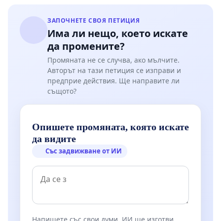
ЗАПОЧНЕТЕ СВОЯ ПЕТИЦИЯ
Има ли нещо, което искате
да промените?
Промяната не се случва, ако мълчите.
Авторът на тази петиция се изправи и
предприе действия. Ще направите ли
същото?
Опишете промяната, която искате
да видите
Със задвижване от ИИ
Напишете със свои думи. ИИ ще изготви