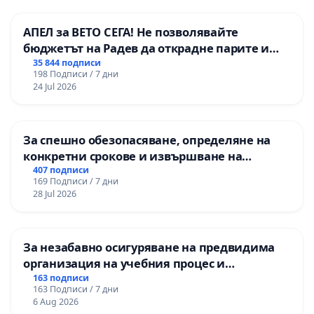
АПЕЛ за ВЕТО СЕГА! Не позволявайте
бюджетът на Радев да открадне парите и
правата ни в тъмното
35 844 подписи
198 Подписи / 7 дни
24 Jul 2026
За спешно обезопасяване, определяне на
конкретни срокове и извършване на
цялостна рехабилитация на
407 подписи
169 Подписи / 7 дни
републиканския път между пътен възел АМ
28 Jul 2026
„Тракия“ - гр. Ихтиман - с. Мирово - к.к.
Момин проход
За незабавно осигуряване на предвидима
организация на учебния процес и
гарантиране на правото на равнопоставено
163 подписи
163 Подписи / 7 дни
и качествено образование на учениците от
6 Aug 2026
ОУ „Княз Александър I“ и Хуманитарна