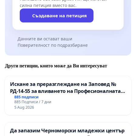
силна петиция вместо вас.
Създаване на петиция
Данните ви остават ваши
Поверителност по подразбиране
Други петиции, които може да Ви интересуват
Искане за преразглеждане на Заповед №
РД-14-55 за вливането на Професионалната
гимназия по промишлени технологии в
885 подписи
885 Подписи / 7 дни
Професионалната гимназия по икономика и
5 Aug 2026
мениджмънт – гр. Пазарджик
Да запазим Черноморски младежки център