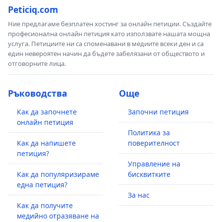
Peticiq.com
Ние предлагаме безплатен хостинг за онлайн петиции. Създайте
професионална онлайн петиция като използвате нашата мощна
услуга. Петициите ни са споменавани в медиите всеки ден и са
един невероятен начин да бъдете забелязани от обществото и
отговорните лица.
Ръководства
Още
Как да започнете
Започни петиция
онлайн петиция
Политика за
Как да напишете
поверителност
петиция?
Управление на
Как да популяризираме
бисквитките
една петиция?
За нас
Как да получите
медийно отразяване на