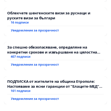
Облекчете шенгенските визи за руснаци и
руските визи за българи
16 подписи
Уведомление за прозрачност
За спешно обезопасяване, определяне на
конкретни срокове и извършване на цялостна
рехабилитация на републиканския път между
407 подписи
пътен възел АМ „Тракия“ - гр. Ихтиман - с.
Уведомление за прозрачност
Мирово - к.к. Момин проход
ПОДПИСКА от жителите на община Етрополе:
Настояваме за ясни гаранции от “Елаците-МЕД”
АД и от държавата, че ще се изпълнят всички
161 подписи
екологични норми!
Уведомление за прозрачност