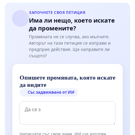
ЗАПОЧНЕТЕ СВОЯ ПЕТИЦИЯ
Има ли нещо, което искате
да промените?
Промяната не се случва, ако мълчите.
Авторът на тази петиция се изправи и
предприе действия. Ще направите ли
същото?
Опишете промяната, която искате
да видите
Със задвижване от ИИ
Напишете със свои думи. ИИ ще изготви