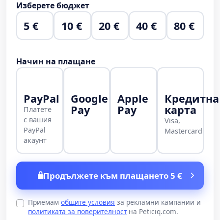
Изберете бюджет
5 €
10 €
20 €
40 €
80 €
Начин на плащане
PayPal
Google
Apple
Кредитна
Pay
Pay
карта
Платете
с вашия
Visa,
PayPal
Mastercard
акаунт
Продължете към плащането 5 €
Приемам
общите условия
за рекламни кампании и
политиката за поверителност
на Peticiq.com.