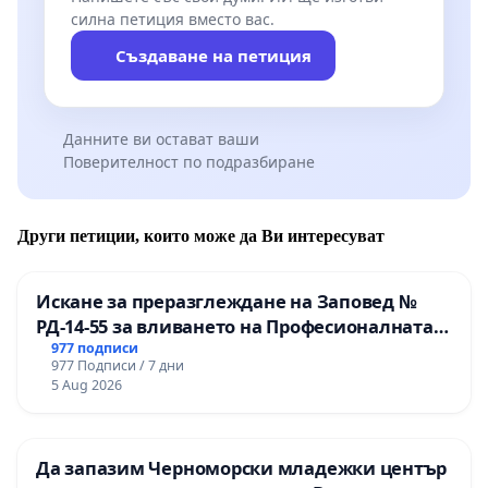
силна петиция вместо вас.
Създаване на петиция
Данните ви остават ваши
Поверителност по подразбиране
Други петиции, които може да Ви интересуват
Искане за преразглеждане на Заповед №
РД-14-55 за вливането на Професионалната
гимназия по промишлени технологии в
977 подписи
977 Подписи / 7 дни
Професионалната гимназия по икономика и
5 Aug 2026
мениджмънт – гр. Пазарджик
Да запазим Черноморски младежки център