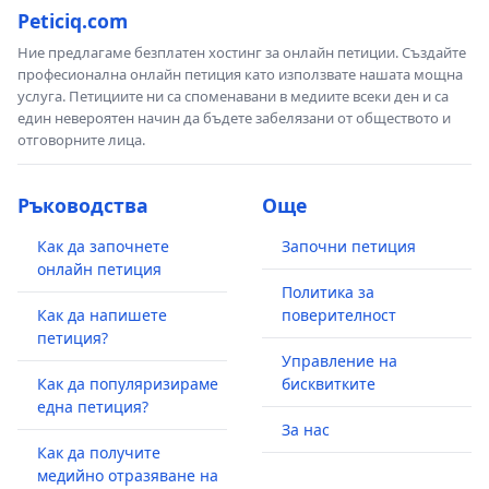
Peticiq.com
Ние предлагаме безплатен хостинг за онлайн петиции. Създайте
професионална онлайн петиция като използвате нашата мощна
услуга. Петициите ни са споменавани в медиите всеки ден и са
един невероятен начин да бъдете забелязани от обществото и
отговорните лица.
Ръководства
Още
Как да започнете
Започни петиция
онлайн петиция
Политика за
Как да напишете
поверителност
петиция?
Управление на
Как да популяризираме
бисквитките
една петиция?
За нас
Как да получите
медийно отразяване на