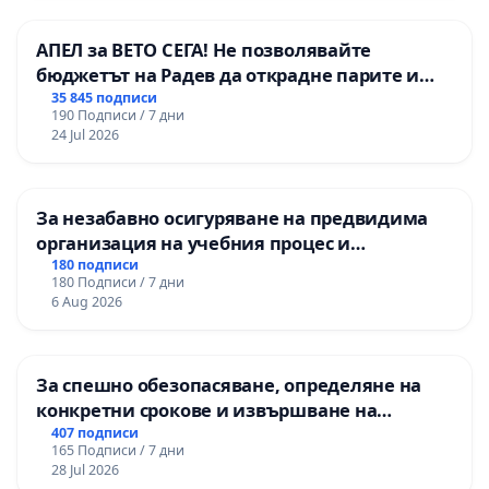
АПЕЛ за ВЕТО СЕГА! Не позволявайте
бюджетът на Радев да открадне парите и
правата ни в тъмното
35 845 подписи
190 Подписи / 7 дни
24 Jul 2026
За незабавно осигуряване на предвидима
организация на учебния процес и
гарантиране на правото на равнопоставено
180 подписи
180 Подписи / 7 дни
и качествено образование на учениците от
6 Aug 2026
ОУ „Княз Александър I“ и Хуманитарна
гимназия „
За спешно обезопасяване, определяне на
конкретни срокове и извършване на
цялостна рехабилитация на
407 подписи
165 Подписи / 7 дни
републиканския път между пътен възел АМ
28 Jul 2026
„Тракия“ - гр. Ихтиман - с. Мирово - к.к.