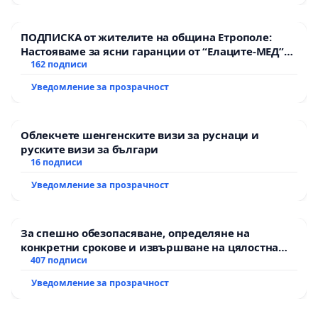
ПОДПИСКА от жителите на община Етрополе:
Настояваме за ясни гаранции от “Елаците-МЕД”
АД и от държавата, че ще се изпълнят всички
162 подписи
екологични норми!
Уведомление за прозрачност
Облекчете шенгенските визи за руснаци и
руските визи за българи
16 подписи
Уведомление за прозрачност
За спешно обезопасяване, определяне на
конкретни срокове и извършване на цялостна
рехабилитация на републиканския път между
407 подписи
пътен възел АМ „Тракия“ - гр. Ихтиман - с.
Уведомление за прозрачност
Мирово - к.к. Момин проход