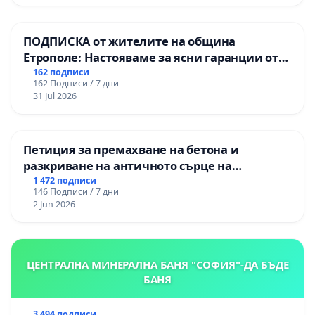
Момин проход
ПОДПИСКА от жителите на община
Етрополе: Настояваме за ясни гаранции от
“Елаците-МЕД” АД и от държавата, че ще се
162 подписи
162 Подписи / 7 дни
изпълнят всички екологични норми!
31 Jul 2026
Петиция за премахване на бетона и
разкриване на античното сърце на
Могиланската могила във Враца
1 472 подписи
146 Подписи / 7 дни
2 Jun 2026
ЦЕНТРАЛНА МИНЕРАЛНА БАНЯ "СОФИЯ"-ДА БЪДЕ
БАНЯ
3 494 подписи