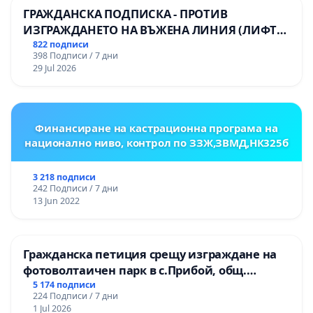
ГРАЖДАНСКА ПОДПИСКА - ПРОТИВ
ИЗГРАЖДАНЕТО НА ВЪЖЕНА ЛИНИЯ (ЛИФТ)
НА ТЕРИТОРИЯТА НА ПРИРОДНА
822 подписи
398 Подписи / 7 дни
ЗАБЕЛЕЖИТЕЛНОСТ „ХЪЛМ НА
29 Jul 2026
ОСВОБОДИТЕЛИТЕ“ (БУНАРДЖИК)
Финансиране на кастрационна програма на
национално ниво, контрол по ЗЗЖ,ЗВМД,НК325б
3 218 подписи
242 Подписи / 7 дни
13 Jun 2022
Гражданска петиция срещу изграждане на
фотоволтаичен парк в с.Прибой, общ.
Радомир
5 174 подписи
224 Подписи / 7 дни
1 Jul 2026