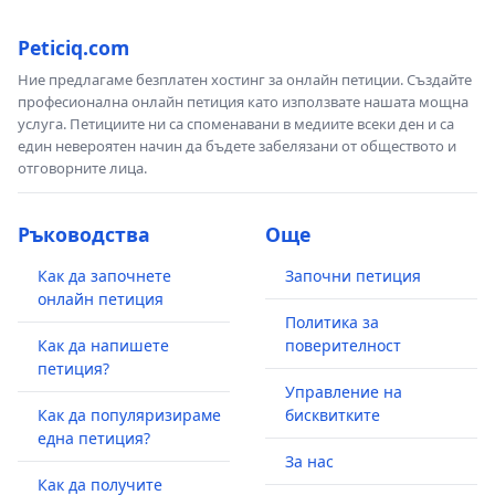
Peticiq.com
Ние предлагаме безплатен хостинг за онлайн петиции. Създайте
професионална онлайн петиция като използвате нашата мощна
услуга. Петициите ни са споменавани в медиите всеки ден и са
един невероятен начин да бъдете забелязани от обществото и
отговорните лица.
Ръководства
Още
Как да започнете
Започни петиция
онлайн петиция
Политика за
Как да напишете
поверителност
петиция?
Управление на
Как да популяризираме
бисквитките
една петиция?
За нас
Как да получите