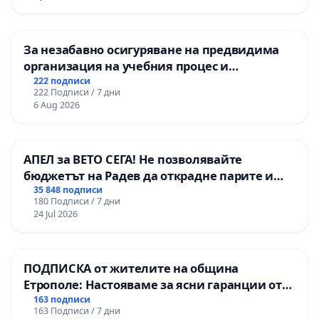
За незабавно осигуряване на предвидима
организация на учебния процес и
гарантиране на правото на равнопоставено
222 подписи
222 Подписи / 7 дни
и качествено образование на учениците от
6 Aug 2026
ОУ „Княз Александър I“ и Хуманитарна
гимназия „
АПЕЛ за ВЕТО СЕГА! Не позволявайте
бюджетът на Радев да открадне парите и
правата ни в тъмното
35 848 подписи
180 Подписи / 7 дни
24 Jul 2026
ПОДПИСКА от жителите на община
Етрополе: Настояваме за ясни гаранции от
“Елаците-МЕД” АД и от държавата, че ще се
163 подписи
163 Подписи / 7 дни
изпълнят всички екологични норми!