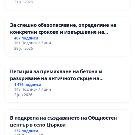
31 Jul 2026
За спешно обезопасяване, определяне на
конкретни срокове и извършване на
цялостна рехабилитация на
407 подписи
161 Подписи / 7 дни
републиканския път между пътен възел АМ
28 Jul 2026
„Тракия“ - гр. Ихтиман - с. Мирово - к.к.
Момин проход
Петиция за премахване на бетона и
разкриване на античното сърце на
Могиланската могила във Враца
1 476 подписи
148 Подписи / 7 дни
2 Jun 2026
В подкрепа на създаването на Общностен
център в село Църква
237 подписи