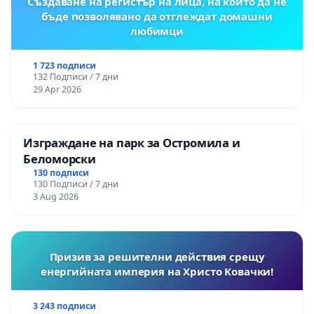
Създаване на регистър на лица, на които да не
бъде позволявано да отглеждат домашни
любимци
1 723 подписи
132 Подписи / 7 дни
29 Apr 2026
Изграждане на парк за Остромила и
Беломорски
130 подписи
130 Подписи / 7 дни
3 Aug 2026
Призив за решителни действия срещу
енергийната империя на Христо Ковачки!
3 243 подписи