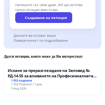
Напишете със свои думи. ИИ ще изготви
силна петиция вместо вас.
Създаване на петиция
Данните ви остават ваши
Поверителност по подразбиране
Други петиции, които може да Ви интересуват
Искане за преразглеждане на Заповед №
РД-14-55 за вливането на Професионалната
гимназия по промишлени технологии в
1 053 подписи
1 053 Подписи / 7 дни
Професионалната гимназия по икономика и
5 Aug 2026
мениджмънт – гр. Пазарджик