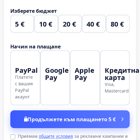
Изберете бюджет
5 €
10 €
20 €
40 €
80 €
Начин на плащане
PayPal
Google
Apple
Кредитна
Pay
Pay
карта
Платете
с вашия
Visa,
PayPal
Mastercard
акаунт
Продължете към плащането 5 €
Приемам
общите условия
за рекламни кампании и