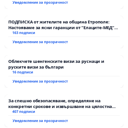
Уведомление за прозрачност
ПОДПИСКА от жителите на община Етрополе:
Настояваме за ясни гаранции от “Елаците-МЕД”
АД и от държавата, че ще се изпълнят всички
163 подписи
екологични норми!
Уведомление за прозрачност
Облекчете шенгенските визи за руснаци и
руските визи за българи
16 подписи
Уведомление за прозрачност
За спешно обезопасяване, определяне на
конкретни срокове и извършване на цялостна
рехабилитация на републиканския път между
407 подписи
пътен възел АМ „Тракия“ - гр. Ихтиман - с.
Уведомление за прозрачност
Мирово - к.к. Момин проход