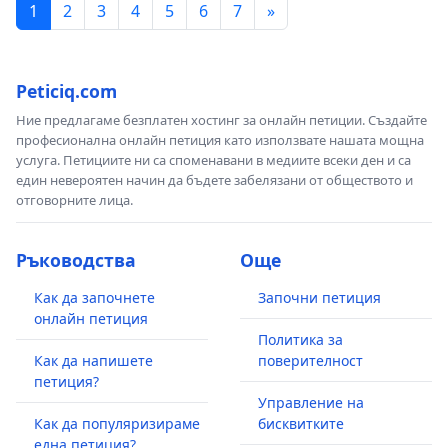
1
2
3
4
5
6
7
»
Peticiq.com
Ние предлагаме безплатен хостинг за онлайн петиции. Създайте
професионална онлайн петиция като използвате нашата мощна
услуга. Петициите ни са споменавани в медиите всеки ден и са
един невероятен начин да бъдете забелязани от обществото и
отговорните лица.
Ръководства
Още
Как да започнете
Започни петиция
онлайн петиция
Политика за
Как да напишете
поверителност
петиция?
Управление на
Как да популяризираме
бисквитките
една петиция?