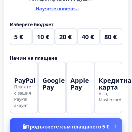
Научете повече...
Изберете бюджет
5 €
10 €
20 €
40 €
80 €
Начин на плащане
PayPal
Google
Apple
Кредитна
Pay
Pay
карта
Платете
с вашия
Visa,
PayPal
Mastercard
акаунт
Продължете към плащането 5 €