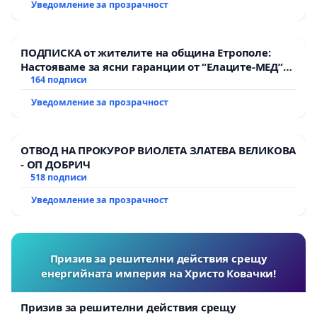
Уведомление за прозрачност
ПОДПИСКА от жителите на община Етрополе:
Настояваме за ясни гаранции от “Елаците-МЕД”
АД и от държавата, че ще се изпълнят всички
164 подписи
екологични норми!
Уведомление за прозрачност
ОТВОД НА ПРОКУРОР ВИОЛЕТА ЗЛАТЕВА ВЕЛИКОВА
- ОП ДОБРИЧ
518 подписи
Уведомление за прозрачност
Призив за решителни действия срещу
енергийната империя на Христо Ковачки!
Призив за решителни действия срещу