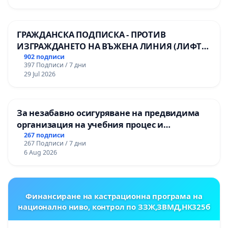
ГРАЖДАНСКА ПОДПИСКА - ПРОТИВ
ИЗГРАЖДАНЕТО НА ВЪЖЕНА ЛИНИЯ (ЛИФТ)
НА ТЕРИТОРИЯТА НА ПРИРОДНА
902 подписи
397 Подписи / 7 дни
ЗАБЕЛЕЖИТЕЛНОСТ „ХЪЛМ НА
29 Jul 2026
ОСВОБОДИТЕЛИТЕ“ (БУНАРДЖИК)
За незабавно осигуряване на предвидима
организация на учебния процес и
гарантиране на правото на равнопоставено
267 подписи
267 Подписи / 7 дни
и качествено образование на учениците от
6 Aug 2026
ОУ „Княз Александър I“ и Хуманитарна
гимназия „
Финансиране на кастрационна програма на
национално ниво, контрол по ЗЗЖ,ЗВМД,НК325б