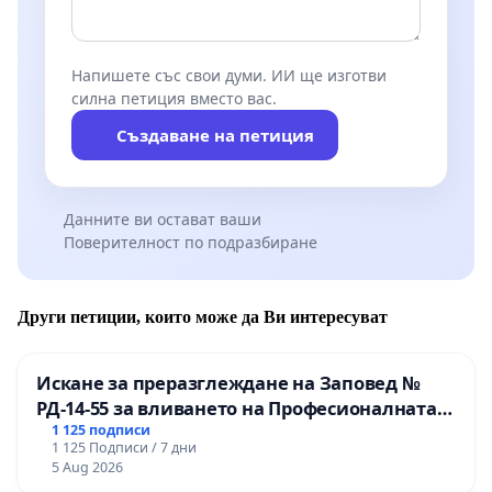
Напишете със свои думи. ИИ ще изготви
силна петиция вместо вас.
Създаване на петиция
Данните ви остават ваши
Поверителност по подразбиране
Други петиции, които може да Ви интересуват
Искане за преразглеждане на Заповед №
РД-14-55 за вливането на Професионалната
гимназия по промишлени технологии в
1 125 подписи
1 125 Подписи / 7 дни
Професионалната гимназия по икономика и
5 Aug 2026
мениджмънт – гр. Пазарджик