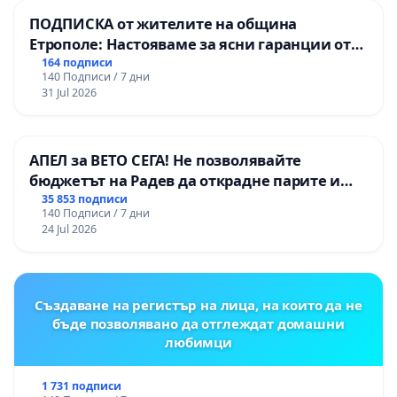
ПОДПИСКА от жителите на община
Етрополе: Настояваме за ясни гаранции от
“Елаците-МЕД” АД и от държавата, че ще се
164 подписи
140 Подписи / 7 дни
изпълнят всички екологични норми!
31 Jul 2026
АПЕЛ за ВЕТО СЕГА! Не позволявайте
бюджетът на Радев да открадне парите и
правата ни в тъмното
35 853 подписи
140 Подписи / 7 дни
24 Jul 2026
Създаване на регистър на лица, на които да не
бъде позволявано да отглеждат домашни
любимци
1 731 подписи