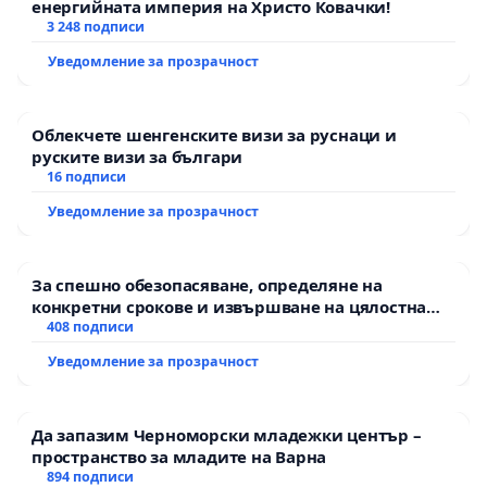
енергийната империя на Христо Ковачки!
3 248 подписи
Уведомление за прозрачност
Облекчете шенгенските визи за руснаци и
руските визи за българи
16 подписи
Уведомление за прозрачност
За спешно обезопасяване, определяне на
конкретни срокове и извършване на цялостна
рехабилитация на републиканския път между
408 подписи
пътен възел АМ „Тракия“ - гр. Ихтиман - с.
Уведомление за прозрачност
Мирово - к.к. Момин проход
Да запазим Черноморски младежки център –
пространство за младите на Варна
894 подписи