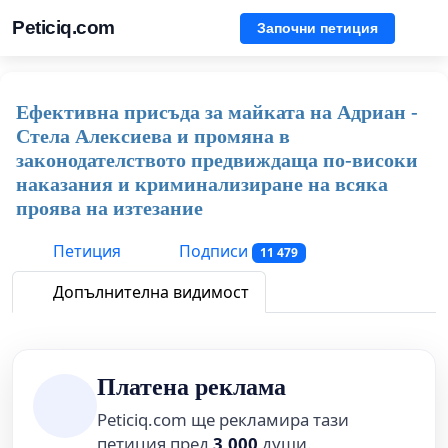
Peticiq.com
Започни петиция
Ефективна присъда за майката на Адриан -
Стела Алексиева и промяна в
законодателството предвиждаща по-високи
наказания и криминализиране на всяка
проява на изтезание
Петиция
Подписи
11 479
Допълнителна видимост
Платена реклама
Peticiq.com ще рекламира тази
петиция пред
3,000
души.