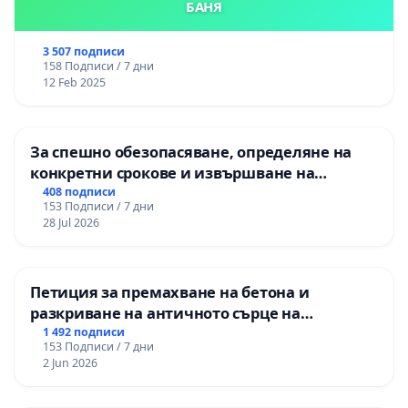
БАНЯ
3 507 подписи
158 Подписи / 7 дни
12 Feb 2025
За спешно обезопасяване, определяне на
конкретни срокове и извършване на
цялостна рехабилитация на
408 подписи
153 Подписи / 7 дни
републиканския път между пътен възел АМ
28 Jul 2026
„Тракия“ - гр. Ихтиман - с. Мирово - к.к.
Момин проход
Петиция за премахване на бетона и
разкриване на античното сърце на
Могиланската могила във Враца
1 492 подписи
153 Подписи / 7 дни
2 Jun 2026