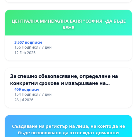
ЦЕНТРАЛНА МИНЕРАЛНА БАНЯ "СОФИЯ"-ДА БЪДЕ
БАНЯ
3 507 подписи
156 Подписи / 7 дни
12 Feb 2025
За спешно обезопасяване, определяне на
конкретни срокове и извършване на
цялостна рехабилитация на
409 подписи
154 Подписи / 7 дни
републиканския път между пътен възел АМ
28 Jul 2026
„Тракия“ - гр. Ихтиман - с. Мирово - к.к.
Момин проход
Създаване на регистър на лица, на които да не
бъде позволявано да отглеждат домашни