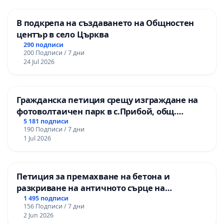
В подкрепа на създаването на Общностен
център в село Църква
290 подписи
200 Подписи / 7 дни
24 Jul 2026
Гражданска петиция срещу изграждане на
фотоволтаичен парк в с.Прибой, общ.
Радомир
5 181 подписи
190 Подписи / 7 дни
1 Jul 2026
Петиция за премахване на бетона и
разкриване на античното сърце на
Могиланската могила във Враца
1 495 подписи
156 Подписи / 7 дни
2 Jun 2026