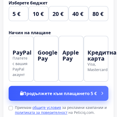
Изберете бюджет
5 €
10 €
20 €
40 €
80 €
Начин на плащане
PayPal
Google
Apple
Кредитна
Pay
Pay
карта
Платете
с вашия
Visa,
PayPal
Mastercard
акаунт
Продължете към плащането 5 €
Приемам
общите условия
за рекламни кампании и
политиката за поверителност
на Peticiq.com.