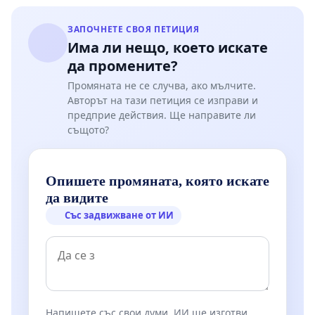
ЗАПОЧНЕТЕ СВОЯ ПЕТИЦИЯ
Има ли нещо, което искате
да промените?
Промяната не се случва, ако мълчите.
Авторът на тази петиция се изправи и
предприе действия. Ще направите ли
същото?
Опишете промяната, която искате
да видите
Със задвижване от ИИ
Напишете със свои думи. ИИ ще изготви