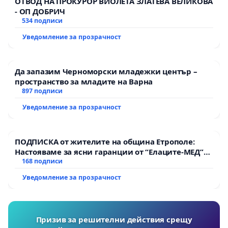
ОТВОД НА ПРОКУРОР ВИОЛЕТА ЗЛАТЕВА ВЕЛИКОВА
- ОП ДОБРИЧ
534 подписи
Уведомление за прозрачност
Да запазим Черноморски младежки център –
пространство за младите на Варна
897 подписи
Уведомление за прозрачност
ПОДПИСКА от жителите на община Етрополе:
Настояваме за ясни гаранции от “Елаците-МЕД”
АД и от държавата, че ще се изпълнят всички
168 подписи
екологични норми!
Уведомление за прозрачност
Призив за решителни действия срещу