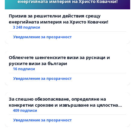
енергийната империя на Христо Ковачки!
Призив за решителни действия срещу
енергийната империя на Христо Ковачки!
3 248 подписи
Уведомление за прозрачност
Облекчете шенгенските визи за руснаци и
руските визи за българи
16 подписи
Уведомление за прозрачност
За спешно обезопасяване, определяне на
конкретни срокове и извършване на цялостна
рехабилитация на републиканския път между
409 подписи
пътен възел АМ „Тракия“ - гр. Ихтиман - с.
Уведомление за прозрачност
Мирово - к.к. Момин проход