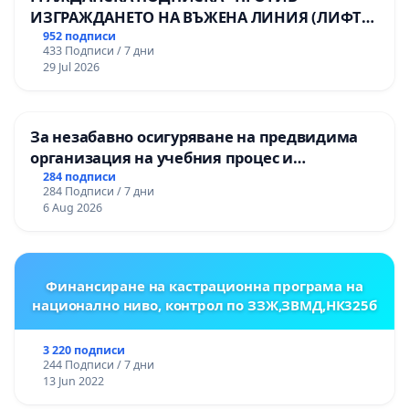
ИЗГРАЖДАНЕТО НА ВЪЖЕНА ЛИНИЯ (ЛИФТ)
НА ТЕРИТОРИЯТА НА ПРИРОДНА
952 подписи
433 Подписи / 7 дни
ЗАБЕЛЕЖИТЕЛНОСТ „ХЪЛМ НА
29 Jul 2026
ОСВОБОДИТЕЛИТЕ“ (БУНАРДЖИК)
За незабавно осигуряване на предвидима
организация на учебния процес и
гарантиране на правото на равнопоставено
284 подписи
284 Подписи / 7 дни
и качествено образование на учениците от
6 Aug 2026
ОУ „Княз Александър I“ и Хуманитарна
гимназия „
Финансиране на кастрационна програма на
национално ниво, контрол по ЗЗЖ,ЗВМД,НК325б
3 220 подписи
244 Подписи / 7 дни
13 Jun 2022