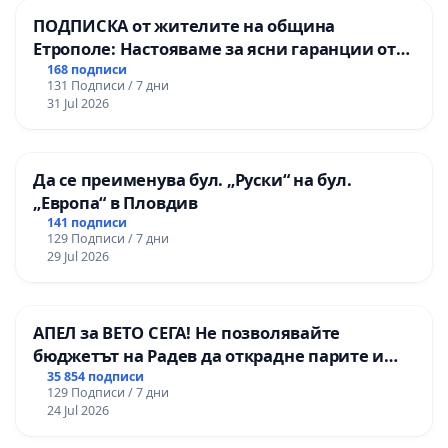
ПОДПИСКА от жителите на община
Етрополе: Настояваме за ясни гаранции от
“Елаците-МЕД” АД и от държавата, че ще се
168 подписи
131 Подписи / 7 дни
изпълнят всички екологични норми!
31 Jul 2026
Да се преименува бул. „Руски“ на бул.
„Европа“ в Пловдив
141 подписи
129 Подписи / 7 дни
29 Jul 2026
АПЕЛ за ВЕТО СЕГА! Не позволявайте
бюджетът на Радев да открадне парите и
правата ни в тъмното
35 854 подписи
129 Подписи / 7 дни
24 Jul 2026