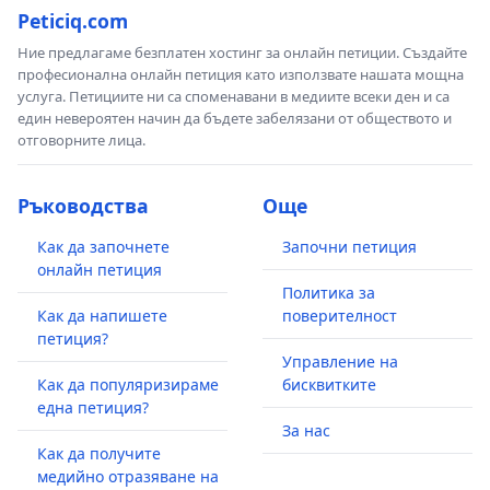
Peticiq.com
Ние предлагаме безплатен хостинг за онлайн петиции. Създайте
професионална онлайн петиция като използвате нашата мощна
услуга. Петициите ни са споменавани в медиите всеки ден и са
един невероятен начин да бъдете забелязани от обществото и
отговорните лица.
Ръководства
Още
Как да започнете
Започни петиция
онлайн петиция
Политика за
Как да напишете
поверителност
петиция?
Управление на
Как да популяризираме
бисквитките
една петиция?
За нас
Как да получите
медийно отразяване на