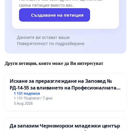
силна петиция вместо вас.
Създаване на петиция
Данните ви остават ваши
Поверителност по подразбиране
Други петиции, които може да Ви интересуват
Искане за преразглеждане на Заповед №
РД-14-55 за вливането на Професионалната
гимназия по промишлени технологии в
1 131 подписи
1 131 Подписи / 7 дни
Професионалната гимназия по икономика и
5 Aug 2026
мениджмънт – гр. Пазарджик
Да запазим Черноморски младежки център