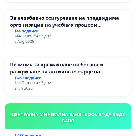
За незабавно осигуряване на предвидима
организация на учебния процес и
гарантиране на правото на равнопоставено
144 подписи
144 Подписи / 7 дни
и качествено образование на учениците от
6 Aug 2026
ОУ „Княз Александър I“ и Хуманитарна
гимназия „
Петиция за премахване на бетона и
разкриване на античното сърце на
Могиланската могила във Враца
1 469 подписи
144 Подписи / 7 дни
2 Jun 2026
ЦЕНТРАЛНА МИНЕРАЛНА БАНЯ "СОФИЯ"-ДА БЪДЕ
БАНЯ
3 488 подписи