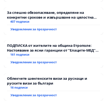
За спешно обезопасяване, определяне на
конкретни срокове и извършване на цялостна
рехабилитация на републиканския път между
407 подписи
пътен възел АМ „Тракия“ - гр. Ихтиман - с.
Уведомление за прозрачност
Мирово - к.к. Момин проход
ПОДПИСКА от жителите на община Етрополе:
Настояваме за ясни гаранции от “Елаците-МЕД”
АД и от държавата, че ще се изпълнят всички
161 подписи
екологични норми!
Уведомление за прозрачност
Облекчете шенгенските визи за руснаци и
руските визи за българи
16 подписи
Уведомление за прозрачност