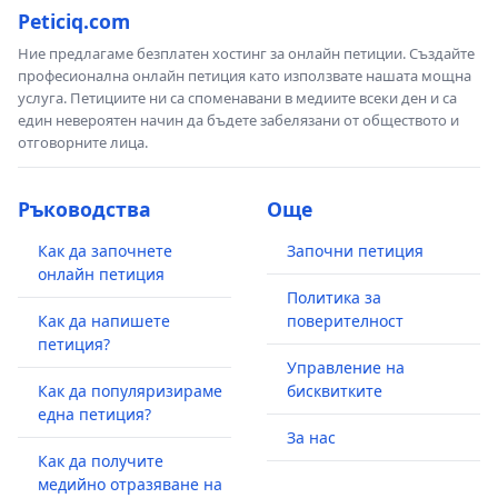
Peticiq.com
Ние предлагаме безплатен хостинг за онлайн петиции. Създайте
професионална онлайн петиция като използвате нашата мощна
услуга. Петициите ни са споменавани в медиите всеки ден и са
един невероятен начин да бъдете забелязани от обществото и
отговорните лица.
Ръководства
Още
Как да започнете
Започни петиция
онлайн петиция
Политика за
Как да напишете
поверителност
петиция?
Управление на
Как да популяризираме
бисквитките
една петиция?
За нас
Как да получите
медийно отразяване на