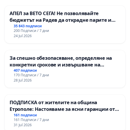
АПЕЛ за ВЕТО СЕГА! Не позволявайте
бюджетът на Радев да открадне парите и
правата ни в тъмното
35 843 подписи
200 Подписи / 7 дни
24 Jul 2026
За спешно обезопасяване, определяне на
конкретни срокове и извършване на
цялостна рехабилитация на
407 подписи
170 Подписи / 7 дни
републиканския път между пътен възел АМ
28 Jul 2026
„Тракия“ - гр. Ихтиман - с. Мирово - к.к.
Момин проход
ПОДПИСКА от жителите на община
Етрополе: Настояваме за ясни гаранции от
“Елаците-МЕД” АД и от държавата, че ще се
161 подписи
161 Подписи / 7 дни
изпълнят всички екологични норми!
31 Jul 2026