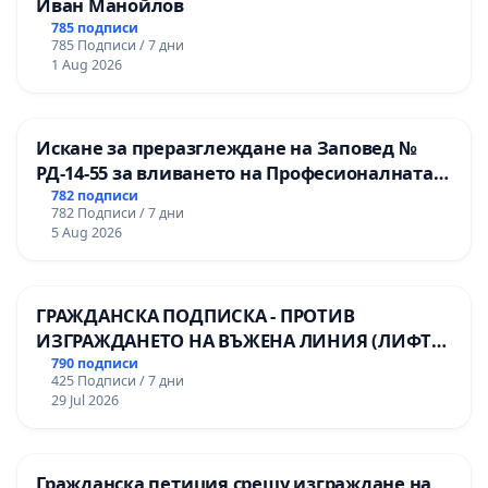
Иван Манойлов
785 подписи
785 Подписи / 7 дни
1 Aug 2026
Искане за преразглеждане на Заповед №
РД-14-55 за вливането на Професионалната
гимназия по промишлени технологии в
782 подписи
782 Подписи / 7 дни
Професионалната гимназия по икономика и
5 Aug 2026
мениджмънт – гр. Пазарджик
ГРАЖДАНСКА ПОДПИСКА - ПРОТИВ
ИЗГРАЖДАНЕТО НА ВЪЖЕНА ЛИНИЯ (ЛИФТ)
НА ТЕРИТОРИЯТА НА ПРИРОДНА
790 подписи
425 Подписи / 7 дни
ЗАБЕЛЕЖИТЕЛНОСТ „ХЪЛМ НА
29 Jul 2026
ОСВОБОДИТЕЛИТЕ“ (БУНАРДЖИК)
Гражданска петиция срещу изграждане на