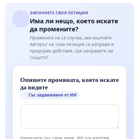
ЗАПОЧНЕТЕ СВОЯ ПЕТИЦИЯ
Има ли нещо, което искате
да промените?
Промяната не се случва, ако мълчите.
Авторът на тази петиция се изправи и
предприе действия. Ще направите ли
същото?
Опишете промяната, която искате
да видите
Със задвижване от ИИ
Напишете със свои думи. ИИ ще изготви