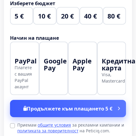
Изберете бюджет
5 €
10 €
20 €
40 €
80 €
Начин на плащане
PayPal
Google
Apple
Кредитна
Pay
Pay
карта
Платете
с вашия
Visa,
PayPal
Mastercard
акаунт
Продължете към плащането 5 €
Приемам
общите условия
за рекламни кампании и
политиката за поверителност
на Peticiq.com.