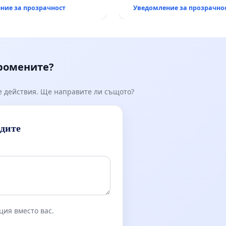
тация на
ние за прозрачност
Уведомление за прозрачно
анския път между пътен
Тракия“ - гр. Ихтиман - с.
к.к. Момин проход
промените?
е действия. Ще направите ли същото?
идите
ция вместо вас.