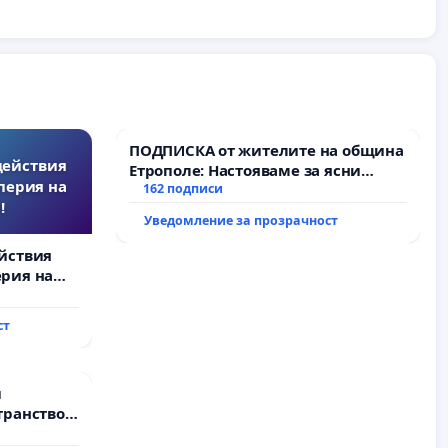
ПОДПИСКА от жителите на община
действия
Етрополе: Настояваме за ясни
перия на
гаранции от “Елаците-МЕД” АД и от
162 подписи
!
държавата, че ще се изпълнят
Уведомление за прозрачност
всички екологични норми!
йствия
рия на
ст
и
транство