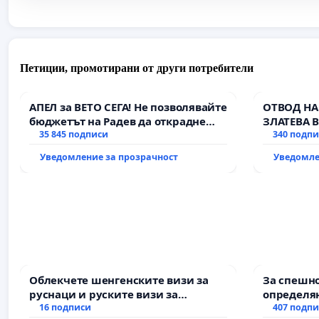
Петиции, промотирани от други потребители
АПЕЛ за ВЕТО СЕГА! Не позволявайте
ОТВОД НА
бюджетът на Радев да открадне
ЗЛАТЕВА 
парите и правата ни в тъмното
35 845 подписи
340 подп
Уведомление за прозрачност
Уведомле
Облекчете шенгенските визи за
За спешно
руснаци и руските визи за
определян
българи
16 подписи
и извърш
407 подп