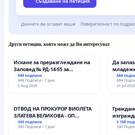
Създаване на петиция
Данните ви остават ваши
Поверителност по подра
Други петиции, които може да Ви интересуват
Искане за преразглеждане на
Да запа
Заповед № РД-14-55 за
младежк
вливането на
простран
949 подписи
884 подп
949 Подписи / 7 дни
884 Подпи
Професионалната гимназия по
Варна
5 Aug 2026
31 Jul 202
промишлени технологии в
Професионалната гимназия по
икономика и мениджмънт – гр.
ОТВОД НА ПРОКУРОР ВИОЛЕТА
Граждан
Пазарджик
ЗЛАТЕВА ВЕЛИКОВА - ОП
изгражд
ДОБРИЧ
парк в с
340 подписи
5 168 по
340 Подписи / 7 дни
240 Подпи