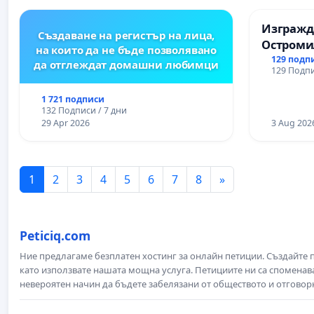
Изгражда
Създаване на регистър на лица,
Остроми
на които да не бъде позволявано
129 подп
да отглеждат домашни любимци
129 Подпи
1 721 подписи
132 Подписи / 7 дни
29 Apr 2026
3 Aug 202
1
2
3
4
5
6
7
8
»
Peticiq.com
Ние предлагаме безплатен хостинг за онлайн петиции. Създайте
като използвате нашата мощна услуга. Петициите ни са споменава
невероятен начин да бъдете забелязани от обществото и отговор