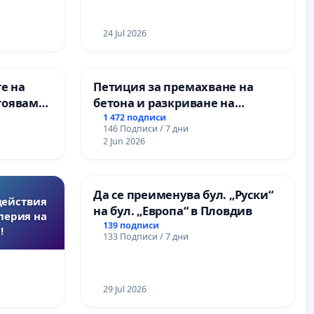
24 Jul 2026
е на
Петиция за премахване на
тояваме
бетона и разкриване на
лаците-
античното сърце на
1 472 подписи
146 Подписи / 7 дни
а, че ще
Могиланската могила във
2 Jun 2026
Враца
Да се преименува бул. „Руски“
действия
на бул. „Европа“ в Пловдив
перия на
139 подписи
!
133 Подписи / 7 дни
29 Jul 2026