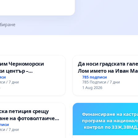
збиране
зим Черноморски
Да носи градската гал
и център –
Лом името на Иван М
ство за младите на
иси
785 подписи
си / 7 дни
785 Подписи / 7 дни
6
1 Aug 2026
ска петиция срещу
Финансиране на кастр
ане на фотоволтаичен
програма на национал
.Прибой, общ. Радомир
дписи
контрол по ЗЗЖ,ЗВМД
си / 7 дни