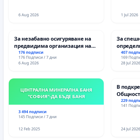
6 Aug 2026
1 Jul 2026
За незабавно осигуряване на
За спешн
предвидима организация на
определ
учебния процес и гарантиране
срокове
176 подписи
407 подп
176 Подписи / 7 дни
169 Подпи
на правото на равнопоставено
цялостн
6 Aug 2026
28 Jul 202
и качествено образование на
републи
учениците от ОУ „Княз
пътен въ
Александър I“ и Хуманитарна
Ихтиман -
В подкре
гимназия „
Момин п
ЦЕНТРАЛНА МИНЕРАЛНА БАНЯ
Общност
"СОФИЯ"-ДА БЪДЕ БАНЯ
Църква
229 подп
141 Подпи
3 494 подписи
145 Подписи / 7 дни
12 Feb 2025
24 Jul 202