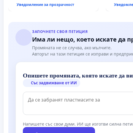
рехабили
Уведомление за прозрачност
Уведомле
републик
възел АМ „
Мирово - 
ЗАПОЧНЕТЕ СВОЯ ПЕТИЦИЯ
Има ли нещо, което искате да 
Промяната не се случва, ако мълчите.
Авторът на тази петиция се изправи и предпри
Опишете промяната, която искате да в
Със задвижване от ИИ
Напишете със свои думи. ИИ ще изготви силна пети