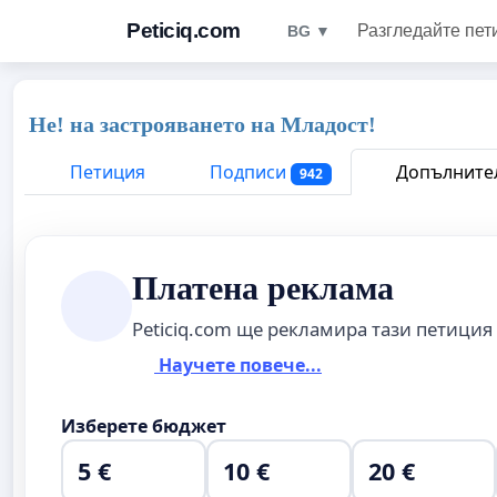
Peticiq.com
Разгледайте пет
BG ▼
Не! на застрояването на Младост!
Петиция
Подписи
Допълнител
942
Платена реклама
Peticiq.com ще рекламира тази петиция
Научете повече...
Изберете бюджет
5 €
10 €
20 €