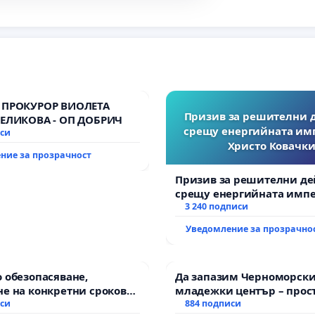
 ПРОКУРОР ВИОЛЕТА
Призив за решителни 
ВЕЛИКОВА - ОП ДОБРИЧ
срещу енергийната им
иси
Христо Ковачки
ние за прозрачност
Призив за решителни де
срещу енергийната импе
Христо Ковачки!
3 240 подписи
Уведомление за прозрачно
 обезопасяване,
Да запазим Черноморск
е на конкретни срокове
младежки център – прос
ване на цялостна
иси
за младите на Варна
884 подписи