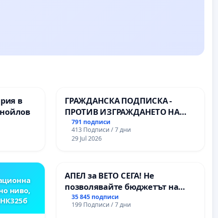
ерия в
ГРАЖДАНСКА ПОДПИСКА -
анойлов
ПРОТИВ ИЗГРАЖДАНЕТО НА
ВЪЖЕНА ЛИНИЯ (ЛИФТ) НА
791 подписи
413 Подписи / 7 дни
ТЕРИТОРИЯТА НА ПРИРОДНА
29 Jul 2026
ЗАБЕЛЕЖИТЕЛНОСТ „ХЪЛМ НА
ОСВОБОДИТЕЛИТЕ“
(БУНАРДЖИК)
АПЕЛ за ВЕТО СЕГА! Не
ационна
позволявайте бюджетът на
но ниво,
Радев да открадне парите и
35 845 подписи
,НК325б
199 Подписи / 7 дни
правата ни в тъмното