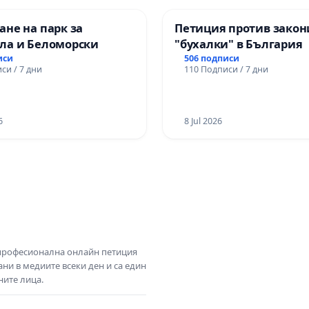
не на парк за
Петиция против закон
ла и Беломорски
"бухалки" в България
иси
506 подписи
си / 7 дни
110 Подписи / 7 дни
6
8 Jul 2026
 професионална онлайн петиция
ни в медиите всеки ден и са един
ните лица.