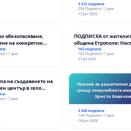
3 215 подписи
239 Подписи / 7 дни
13 Jun 2022
о обезопасяване,
ПОДПИСКА от жителит
яне на конкретни
община Етрополе: Нас
 и извършване на
за ясни гаранции от “Е
иси
162 подписи
си / 7 дни
162 Подписи / 7 дни
а рехабилитация на
МЕД” АД и от държават
6
31 Jul 2026
канския път между
се изпълнят всички
зел АМ „Тракия“ - гр.
екологични норми!
 с. Мирово - к.к.
па на създаването на
роход
Призив за решителни 
ен център в село
срещу енергийната им
иси
Христо Ковачки
си / 7 дни
3 240 подписи
134 Подписи / 7 дни
6
18 Jun 2026