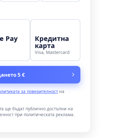
e Pay
Кредитна
карта
Visa, Mastercard
ането 5 €
олитиката за поверителност
на
ата ще бъдат публично достъпни на
ачност при политическата реклама.