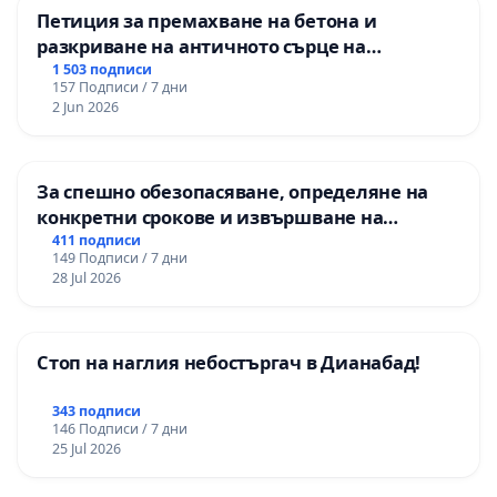
Петиция за премахване на бетона и
разкриване на античното сърце на
Могиланската могила във Враца
1 503 подписи
157 Подписи / 7 дни
2 Jun 2026
За спешно обезопасяване, определяне на
конкретни срокове и извършване на
цялостна рехабилитация на
411 подписи
149 Подписи / 7 дни
републиканския път между пътен възел АМ
28 Jul 2026
„Тракия“ - гр. Ихтиман - с. Мирово - к.к.
Момин проход
Стоп на наглия небостъргач в Дианабад!
343 подписи
146 Подписи / 7 дни
25 Jul 2026