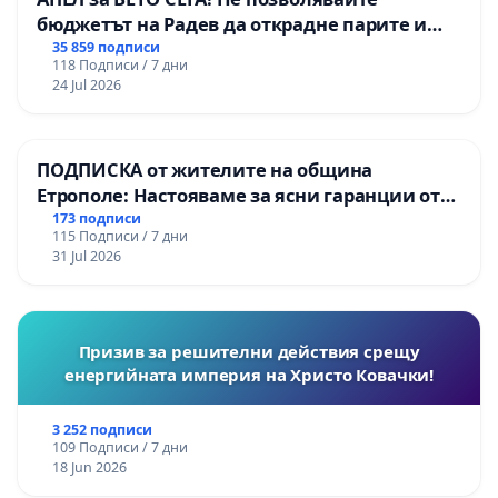
бюджетът на Радев да открадне парите и
правата ни в тъмното
35 859 подписи
118 Подписи / 7 дни
24 Jul 2026
ПОДПИСКА от жителите на община
Етрополе: Настояваме за ясни гаранции от
“Елаците-МЕД” АД и от държавата, че ще се
173 подписи
115 Подписи / 7 дни
изпълнят всички екологични норми!
31 Jul 2026
Призив за решителни действия срещу
енергийната империя на Христо Ковачки!
3 252 подписи
109 Подписи / 7 дни
18 Jun 2026