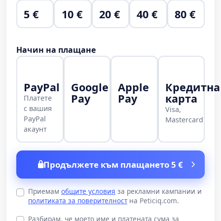
5 €
10 €
20 €
40 €
80 €
Начин на плащане
PayPal
Google
Apple
Кредитна
Pay
Pay
карта
Платете
с вашия
Visa,
PayPal
Mastercard
акаунт
Продължете към плащането 5 €
Приемам
общите условия
за рекламни кампании и
политиката за поверителност
на Peticiq.com.
Разбирам, че моето име и платената сума за