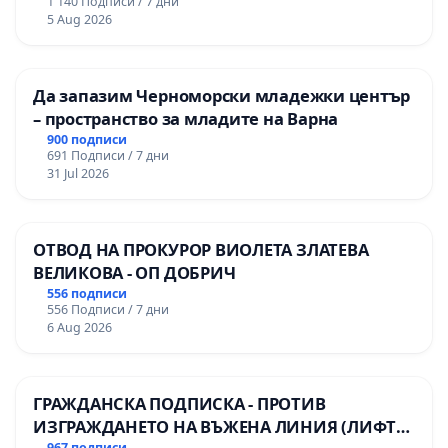
1 140 Подписи / 7 дни
Професионалната гимназия по икономика и
5 Aug 2026
мениджмънт – гр. Пазарджик
Да запазим Черноморски младежки център
– пространство за младите на Варна
900 подписи
691 Подписи / 7 дни
31 Jul 2026
ОТВОД НА ПРОКУРОР ВИОЛЕТА ЗЛАТЕВА
ВЕЛИКОВА - ОП ДОБРИЧ
556 подписи
556 Подписи / 7 дни
6 Aug 2026
ГРАЖДАНСКА ПОДПИСКА - ПРОТИВ
ИЗГРАЖДАНЕТО НА ВЪЖЕНА ЛИНИЯ (ЛИФТ)
967 подписи