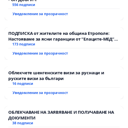
556 подписи
Уведомление за прозрачност
ПОДПИСКА от жителите на община Етрополе:
Настояваме за ясни гаранции от “Елаците-МЕД”
АД и от държавата, че ще се изпълнят всички
173 подписи
екологични норми!
Уведомление за прозрачност
Облекчете шенгенските визи за руснаци и
руските визи за българи
16 подписи
Уведомление за прозрачност
ОБЛЕКЧАВАНЕ НА ЗАЯВЯВАНЕ И ПОЛУЧАВАНЕ НА
ДОКУМЕНТИ
38 подписи