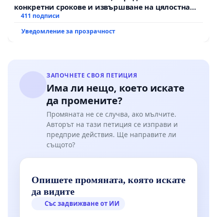
конкретни срокове и извършване на цялостна
рехабилитация на републиканския път между
411 подписи
пътен възел АМ „Тракия“ - гр. Ихтиман - с.
Уведомление за прозрачност
Мирово - к.к. Момин проход
ЗАПОЧНЕТЕ СВОЯ ПЕТИЦИЯ
Има ли нещо, което искате
да промените?
Промяната не се случва, ако мълчите.
Авторът на тази петиция се изправи и
предприе действия. Ще направите ли
същото?
Опишете промяната, която искате
да видите
Със задвижване от ИИ