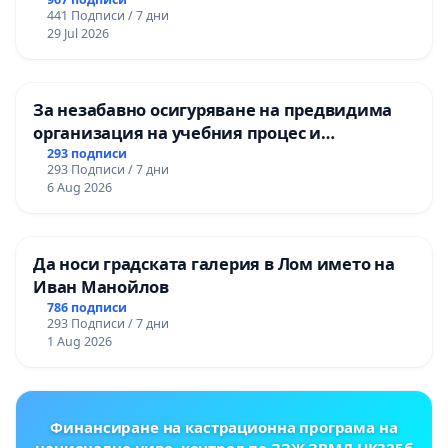
НА ТЕРИТОРИЯТА НА ПРИРОДНА
441 Подписи / 7 дни
ЗАБЕЛЕЖИТЕЛНОСТ „ХЪЛМ НА
29 Jul 2026
ОСВОБОДИТЕЛИТЕ“ (БУНАРДЖИК)
За незабавно осигуряване на предвидима
организация на учебния процес и
гарантиране на правото на равнопоставено
293 подписи
293 Подписи / 7 дни
и качествено образование на учениците от
6 Aug 2026
ОУ „Княз Александър I“ и Хуманитарна
гимназия „
Да носи градската галерия в Лом името на
Иван Манойлов
786 подписи
293 Подписи / 7 дни
1 Aug 2026
Финансиране на кастрационна програма на
национално ниво, контрол по ЗЗЖ,ЗВМД,НК325б