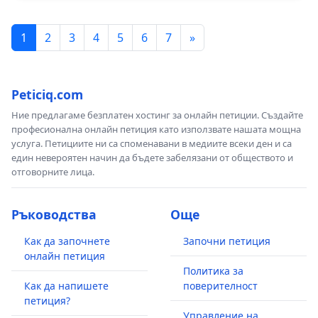
1
2
3
4
5
6
7
»
Peticiq.com
Ние предлагаме безплатен хостинг за онлайн петиции. Създайте
професионална онлайн петиция като използвате нашата мощна
услуга. Петициите ни са споменавани в медиите всеки ден и са
един невероятен начин да бъдете забелязани от обществото и
отговорните лица.
Ръководства
Още
Как да започнете
Започни петиция
онлайн петиция
Политика за
Как да напишете
поверителност
петиция?
Управление на