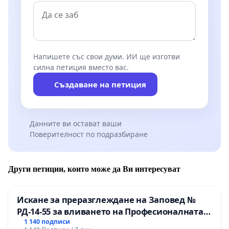
Напишете със свои думи. ИИ ще изготви
силна петиция вместо вас.
Създаване на петиция
Данните ви остават ваши
Поверителност по подразбиране
Други петиции, които може да Ви интересуват
Искане за преразглеждане на Заповед №
РД-14-55 за вливането на Професионалната
гимназия по промишлени технологии в
1 140 подписи