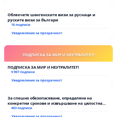
Облекчете шенгенските визи за руснаци и
руските визи за българи
16 подписи
Уведомление за прозрачност
ПОДПИСКА ЗА МИР И НЕУТРАЛИТЕТ!
ПОДПИСКА ЗА МИР И НЕУТРАЛИТЕТ!
9 907 подписи
Уведомление за прозрачност
За спешно обезопасяване, определяне на
конкретни срокове и извършване на цялостна
рехабилитация на републиканския път между
403 подписи
пътен възел АМ „Тракия“ - гр. Ихтиман - с.
Уведомление за прозрачност