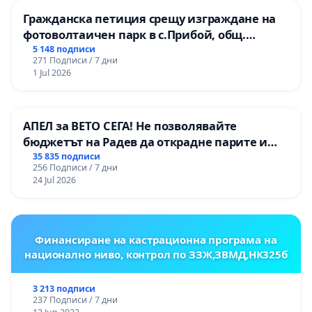
Гражданска петиция срещу изграждане на
фотоволтаичен парк в с.Прибой, общ.
Радомир
5 148 подписи
271 Подписи / 7 дни
1 Jul 2026
АПЕЛ за ВЕТО СЕГА! Не позволявайте
бюджетът на Радев да открадне парите и
правата ни в тъмното
35 835 подписи
256 Подписи / 7 дни
24 Jul 2026
Финансиране на кастрационна програма на
национално ниво, контрол по ЗЗЖ,ЗВМД,НК325б
3 213 подписи
237 Подписи / 7 дни