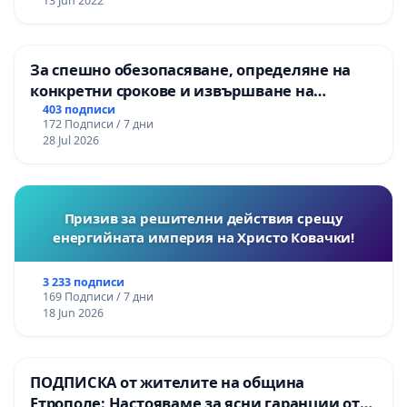
13 Jun 2022
За спешно обезопасяване, определяне на
конкретни срокове и извършване на
цялостна рехабилитация на
403 подписи
172 Подписи / 7 дни
републиканския път между пътен възел АМ
28 Jul 2026
„Тракия“ - гр. Ихтиман - с. Мирово - к.к.
Момин проход
Призив за решителни действия срещу
енергийната империя на Христо Ковачки!
3 233 подписи
169 Подписи / 7 дни
18 Jun 2026
ПОДПИСКА от жителите на община
Етрополе: Настояваме за ясни гаранции от