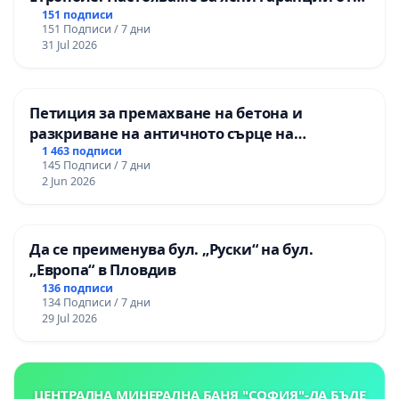
“Елаците-МЕД” АД и от държавата, че ще се
151 подписи
151 Подписи / 7 дни
изпълнят всички екологични норми!
31 Jul 2026
Петиция за премахване на бетона и
разкриване на античното сърце на
Могиланската могила във Враца
1 463 подписи
145 Подписи / 7 дни
2 Jun 2026
Да се преименува бул. „Руски“ на бул.
„Европа“ в Пловдив
136 подписи
134 Подписи / 7 дни
29 Jul 2026
ЦЕНТРАЛНА МИНЕРАЛНА БАНЯ "СОФИЯ"-ДА БЪДЕ