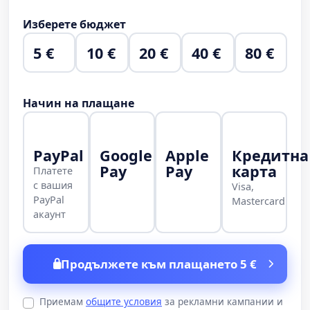
Изберете бюджет
5 €
10 €
20 €
40 €
80 €
Начин на плащане
PayPal
Google
Apple
Кредитна
Pay
Pay
карта
Платете
с вашия
Visa,
PayPal
Mastercard
акаунт
Продължете към плащането 5 €
Приемам
общите условия
за рекламни кампании и