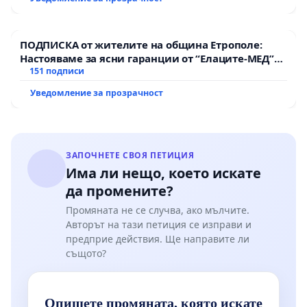
Мирово - к.к. Момин проход
ПОДПИСКА от жителите на община Етрополе:
Настояваме за ясни гаранции от “Елаците-МЕД”
АД и от държавата, че ще се изпълнят всички
151 подписи
екологични норми!
Уведомление за прозрачност
ЗАПОЧНЕТЕ СВОЯ ПЕТИЦИЯ
Има ли нещо, което искате
да промените?
Промяната не се случва, ако мълчите.
Авторът на тази петиция се изправи и
предприе действия. Ще направите ли
същото?
Опишете промяната, която искате