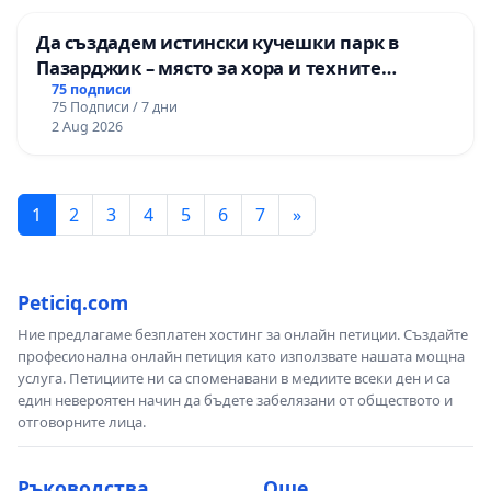
Да създадем истински кучешки парк в
Пазарджик – място за хора и техните
любимци
75 подписи
75 Подписи / 7 дни
2 Aug 2026
1
2
3
4
5
6
7
»
Peticiq.com
Ние предлагаме безплатен хостинг за онлайн петиции. Създайте
професионална онлайн петиция като използвате нашата мощна
услуга. Петициите ни са споменавани в медиите всеки ден и са
един невероятен начин да бъдете забелязани от обществото и
отговорните лица.
Ръководства
Още