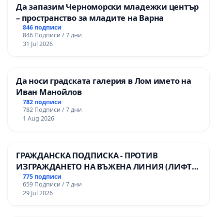
Да запазим Черноморски младежки център
– пространство за младите на Варна
846 подписи
846 Подписи / 7 дни
31 Jul 2026
Да носи градската галерия в Лом името на
Иван Манойлов
782 подписи
782 Подписи / 7 дни
1 Aug 2026
ГРАЖДАНСКА ПОДПИСКА - ПРОТИВ
ИЗГРАЖДАНЕТО НА ВЪЖЕНА ЛИНИЯ (ЛИФТ)
НА ТЕРИТОРИЯТА НА ПРИРОДНА
775 подписи
659 Подписи / 7 дни
ЗАБЕЛЕЖИТЕЛНОСТ „ХЪЛМ НА
29 Jul 2026
ОСВОБОДИТЕЛИТЕ“ (БУНАРДЖИК)