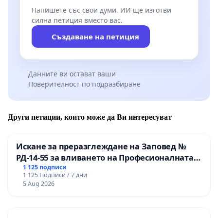
Напишете със свои думи. ИИ ще изготви
силна петиция вместо вас.
Създаване на петиция
Данните ви остават ваши
Поверителност по подразбиране
Други петиции, които може да Ви интересуват
Искане за преразглеждане на Заповед №
РД-14-55 за вливането на Професионалната
гимназия по промишлени технологии в
1 125 подписи
1 125 Подписи / 7 дни
Професионалната гимназия по икономика и
5 Aug 2026
мениджмънт – гр. Пазарджик