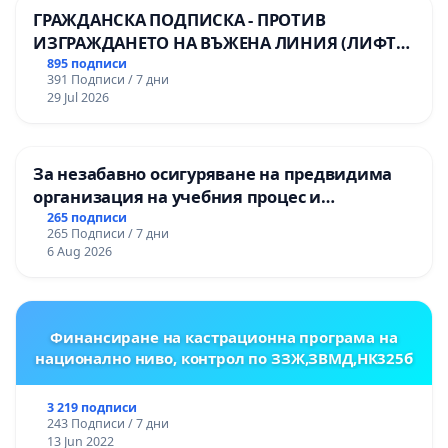
ГРАЖДАНСКА ПОДПИСКА - ПРОТИВ
ИЗГРАЖДАНЕТО НА ВЪЖЕНА ЛИНИЯ (ЛИФТ)
НА ТЕРИТОРИЯТА НА ПРИРОДНА
895 подписи
391 Подписи / 7 дни
ЗАБЕЛЕЖИТЕЛНОСТ „ХЪЛМ НА
29 Jul 2026
ОСВОБОДИТЕЛИТЕ“ (БУНАРДЖИК)
За незабавно осигуряване на предвидима
организация на учебния процес и
гарантиране на правото на равнопоставено
265 подписи
265 Подписи / 7 дни
и качествено образование на учениците от
6 Aug 2026
ОУ „Княз Александър I“ и Хуманитарна
гимназия „
Финансиране на кастрационна програма на
национално ниво, контрол по ЗЗЖ,ЗВМД,НК325б
3 219 подписи
243 Подписи / 7 дни
13 Jun 2022