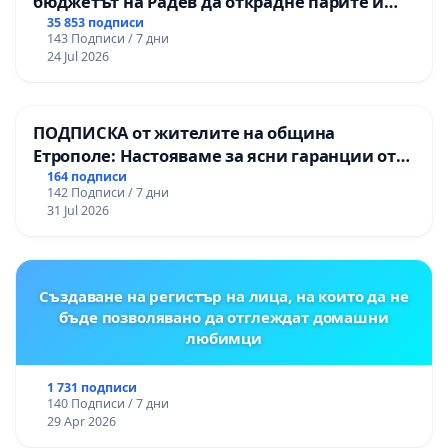
бюджетът на Радев да открадне парите и
правата ни в тъмното
35 853 подписи
143 Подписи / 7 дни
24 Jul 2026
ПОДПИСКА от жителите на община
Етрополе: Настояваме за ясни гаранции от
“Елаците-МЕД” АД и от държавата, че ще се
164 подписи
142 Подписи / 7 дни
изпълнят всички екологични норми!
31 Jul 2026
Създаване на регистър на лица, на които да не
бъде позволявано да отглеждат домашни
любимци
1 731 подписи
140 Подписи / 7 дни
29 Apr 2026