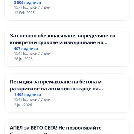
3 506 подписи
157 Подписи / 7 дни
12 Feb 2025
За спешно обезопасяване, определяне на
конкретни срокове и извършване на
цялостна рехабилитация на
407 подписи
154 Подписи / 7 дни
републиканския път между пътен възел АМ
28 Jul 2026
„Тракия“ - гр. Ихтиман - с. Мирово - к.к.
Момин проход
Петиция за премахване на бетона и
разкриване на античното сърце на
Могиланската могила във Враца
1 492 подписи
154 Подписи / 7 дни
2 Jun 2026
АПЕЛ за ВЕТО СЕГА! Не позволявайте