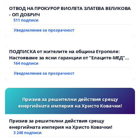
ОТВОД НА ПРОКУРОР ВИОЛЕТА ЗЛАТЕВА ВЕЛИКОВА
- ОП ДОБРИЧ
511 подписи
Уведомление за прозрачност
ПОДПИСКА от жителите на община Етрополе:
Настояваме за ясни гаранции от “Елаците-МЕД”
АД и от държавата, че ще се изпълнят всички
164 подписи
екологични норми!
Уведомление за прозрачност
Призив за решителни действия срещу
енергийната империя на Христо Ковачки!
Призив за решителни действия срещу
енергийната империя на Христо Ковачки!
3 248 подписи