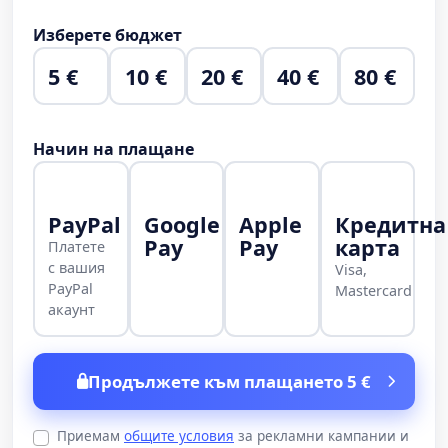
Изберете бюджет
5 €
10 €
20 €
40 €
80 €
Начин на плащане
PayPal
Google
Apple
Кредитна
Pay
Pay
карта
Платете
с вашия
Visa,
PayPal
Mastercard
акаунт
Продължете към плащането 5 €
Приемам
общите условия
за рекламни кампании и