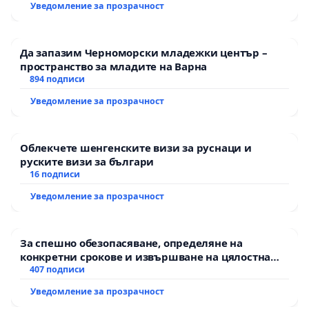
Уведомление за прозрачност
Да запазим Черноморски младежки център –
пространство за младите на Варна
894 подписи
Уведомление за прозрачност
Облекчете шенгенските визи за руснаци и
руските визи за българи
16 подписи
Уведомление за прозрачност
За спешно обезопасяване, определяне на
конкретни срокове и извършване на цялостна
рехабилитация на републиканския път между
407 подписи
пътен възел АМ „Тракия“ - гр. Ихтиман - с.
Уведомление за прозрачност
Мирово - к.к. Момин проход