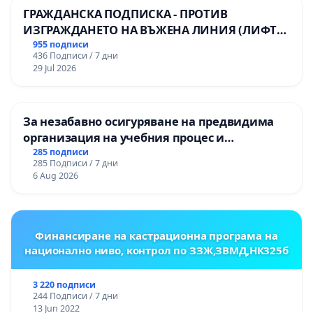
ГРАЖДАНСКА ПОДПИСКА - ПРОТИВ
ИЗГРАЖДАНЕТО НА ВЪЖЕНА ЛИНИЯ (ЛИФТ)
НА ТЕРИТОРИЯТА НА ПРИРОДНА
955 подписи
436 Подписи / 7 дни
ЗАБЕЛЕЖИТЕЛНОСТ „ХЪЛМ НА
29 Jul 2026
ОСВОБОДИТЕЛИТЕ“ (БУНАРДЖИК)
За незабавно осигуряване на предвидима
организация на учебния процес и
гарантиране на правото на равнопоставено
285 подписи
285 Подписи / 7 дни
и качествено образование на учениците от
6 Aug 2026
ОУ „Княз Александър I“ и Хуманитарна
гимназия „
Финансиране на кастрационна програма на
национално ниво, контрол по ЗЗЖ,ЗВМД,НК325б
3 220 подписи
244 Подписи / 7 дни
13 Jun 2022