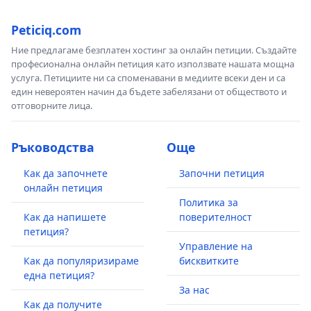
Peticiq.com
Ние предлагаме безплатен хостинг за онлайн петиции. Създайте
професионална онлайн петиция като използвате нашата мощна
услуга. Петициите ни са споменавани в медиите всеки ден и са
един невероятен начин да бъдете забелязани от обществото и
отговорните лица.
Ръководства
Още
Как да започнете
Започни петиция
онлайн петиция
Политика за
Как да напишете
поверителност
петиция?
Управление на
Как да популяризираме
бисквитките
една петиция?
За нас
Как да получите