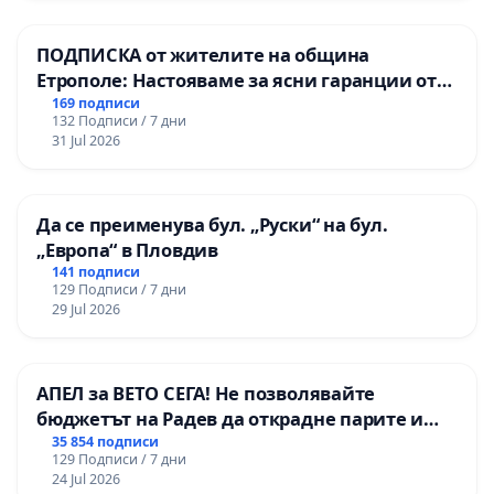
ПОДПИСКА от жителите на община
Етрополе: Настояваме за ясни гаранции от
“Елаците-МЕД” АД и от държавата, че ще се
169 подписи
132 Подписи / 7 дни
изпълнят всички екологични норми!
31 Jul 2026
Да се преименува бул. „Руски“ на бул.
„Европа“ в Пловдив
141 подписи
129 Подписи / 7 дни
29 Jul 2026
АПЕЛ за ВЕТО СЕГА! Не позволявайте
бюджетът на Радев да открадне парите и
правата ни в тъмното
35 854 подписи
129 Подписи / 7 дни
24 Jul 2026