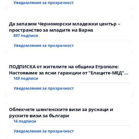
Уведомление за прозрачност
Да запазим Черноморски младежки център –
пространство за младите на Варна
897 подписи
Уведомление за прозрачност
ПОДПИСКА от жителите на община Етрополе:
Настояваме за ясни гаранции от “Елаците-МЕД”
АД и от държавата, че ще се изпълнят всички
169 подписи
екологични норми!
Уведомление за прозрачност
Облекчете шенгенските визи за руснаци и
руските визи за българи
16 подписи
Уведомление за прозрачност