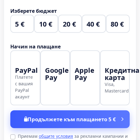
Изберете бюджет
5 €
10 €
20 €
40 €
80 €
Начин на плащане
PayPal
Google
Apple
Кредитна
Pay
Pay
карта
Платете
с вашия
Visa,
PayPal
Mastercard
акаунт
Продължете към плащането 5 €
Приемам
общите условия
за рекламни кампании и