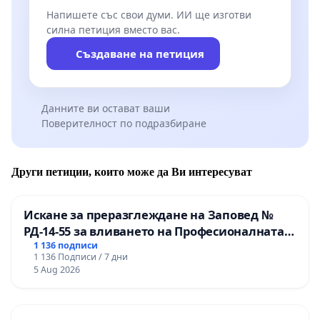
Напишете със свои думи. ИИ ще изготви
силна петиция вместо вас.
Създаване на петиция
Данните ви остават ваши
Поверителност по подразбиране
Други петиции, които може да Ви интересуват
Искане за преразглеждане на Заповед №
РД-14-55 за вливането на Професионалната
гимназия по промишлени технологии в
1 136 подписи
1 136 Подписи / 7 дни
Професионалната гимназия по икономика и
5 Aug 2026
мениджмънт – гр. Пазарджик