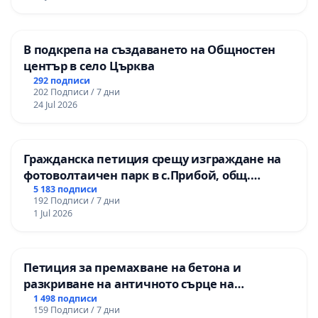
В подкрепа на създаването на Общностен
център в село Църква
292 подписи
202 Подписи / 7 дни
24 Jul 2026
Гражданска петиция срещу изграждане на
фотоволтаичен парк в с.Прибой, общ.
Радомир
5 183 подписи
192 Подписи / 7 дни
1 Jul 2026
Петиция за премахване на бетона и
разкриване на античното сърце на
Могиланската могила във Враца
1 498 подписи
159 Подписи / 7 дни