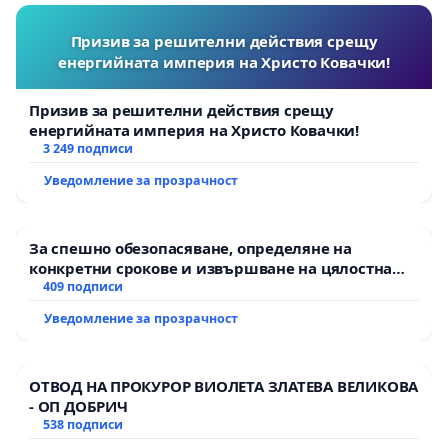
Призив за решителни действия срещу
енергийната империя на Христо Ковачки!
Призив за решителни действия срещу
енергийната империя на Христо Ковачки!
3 249 подписи
Уведомление за прозрачност
За спешно обезопасяване, определяне на
конкретни срокове и извършване на цялостна
рехабилитация на републиканския път между
409 подписи
пътен възел АМ „Тракия“ - гр. Ихтиман - с.
Уведомление за прозрачност
Мирово - к.к. Момин проход
ОТВОД НА ПРОКУРОР ВИОЛЕТА ЗЛАТЕВА ВЕЛИКОВА
- ОП ДОБРИЧ
538 подписи