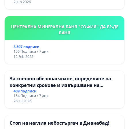
2 Jun 2026
ЦЕНТРАЛНА МИНЕРАЛНА БАНЯ "СОФИЯ"-ДА БЪДЕ
БАНЯ
3 507 подписи
156 Подписи / 7 дни
12 Feb 2025
За спешно обезопасяване, определяне на
конкретни срокове и извършване на
цялостна рехабилитация на
409 подписи
154 Подписи / 7 дни
републиканския път между пътен възел АМ
28 Jul 2026
„Тракия“ - гр. Ихтиман - с. Мирово - к.к.
Момин проход
Стоп на наглия небостъргач в Дианабад!