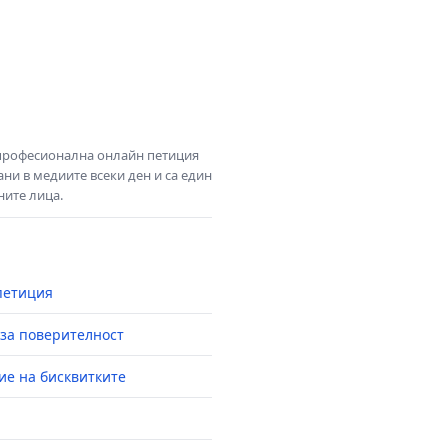
 професионална онлайн петиция
ни в медиите всеки ден и са един
ните лица.
петиция
за поверителност
ие на бисквитките