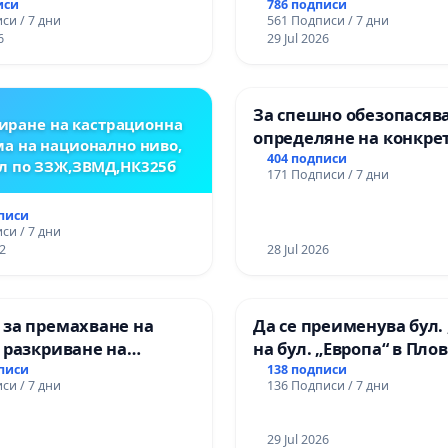
ВЪЖЕНА ЛИНИЯ (ЛИФТ
иси
786 подписи
си / 7 дни
561 Подписи / 7 дни
ТЕРИТОРИЯТА НА ПРИ
6
29 Jul 2026
ЗАБЕЛЕЖИТЕЛНОСТ „Х
ОСВОБОДИТЕЛИТЕ“
(БУНАРДЖИК)
За спешно обезопасяв
иране на кастрационна
определяне на конкре
а на национално ниво,
срокове и извършване
404 подписи
л по ЗЗЖ,ЗВМД,НК325б
171 Подписи / 7 дни
цялостна рехабилитац
републиканския път 
дписи
пътен възел АМ „Тракия
си / 7 дни
2
Ихтиман - с. Мирово - к
28 Jul 2026
Момин проход
 за премахване на
Да се преименува бул. 
 разкриване на
на бул. „Европа“ в Пло
то сърце на
дписи
138 подписи
си / 7 дни
136 Подписи / 7 дни
ската могила във
29 Jul 2026