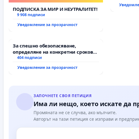
държавата
Уведомле
всички е
ПОДПИСКА ЗА МИР И НЕУТРАЛИТЕТ!
9 908 подписи
Уведомление за прозрачност
За спешно обезопасяване,
определяне на конкретни срокове
и извършване на цялостна
404 подписи
рехабилитация на
Уведомление за прозрачност
републиканския път между пътен
възел АМ „Тракия“ - гр. Ихтиман - с.
Мирово - к.к. Момин проход
ЗАПОЧНЕТЕ СВОЯ ПЕТИЦИЯ
Има ли нещо, което искате да 
Промяната не се случва, ако мълчите.
Авторът на тази петиция се изправи и предпри