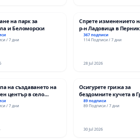
не на парк за
Спрете изменението н
ла и Беломорски
р-н Ладовица в Перник
иси
367 подписи
си / 7 дни
114 Подписи / 7 дни
6
28 Jul 2026
па на създаването на
Осигурете грижа за
ен център в село
бездомните кучета в 
парк „Чаира“ в общин
иси
89 подписи
си / 7 дни
89 Подписи / 7 дни
6
30 Jul 2026