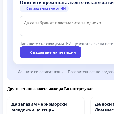
Опишете промяната, която искате да в
Със задвижване от ИИ
Напишете със свои думи. ИИ ще изготви силна пети
Създаване на петиция
Данните ви остават ваши
Поверителност по подра
Други петиции, които може да Ви интересуват
Да запазим Черноморски
Да носи 
младежки център –
Лом име