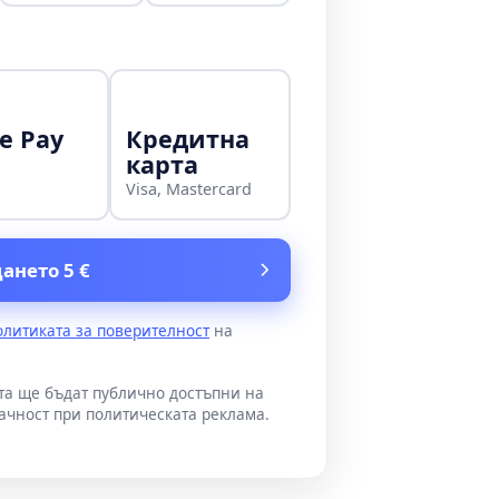
e Pay
Кредитна
карта
Visa, Mastercard
ането 5 €
олитиката за поверителност
на
ата ще бъдат публично достъпни на
ачност при политическата реклама.