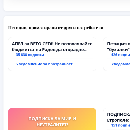
Петиции, промотирани от други потребители
АПЕЛ за ВЕТО СЕГА! Не позволявайте
Петиция 
бюджетът на Радев да открадне
"бухалки"
парите и правата ни в тъмното
35 838 подписи
426 подп
Уведомление за прозрачност
Уведомле
ПОДПИСКА
ПОДПИСКА ЗА МИР И
Етрополе:
НЕУТРАЛИТЕТ!
гаранции 
151 подп