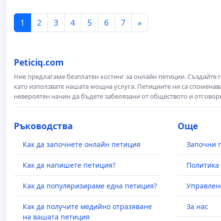
1
2
3
4
5
6
7
»
Peticiq.com
Ние предлагаме безплатен хостинг за онлайн петиции. Създайте
като използвате нашата мощна услуга. Петициите ни са споменава
невероятен начин да бъдете забелязани от обществото и отговор
Ръководства
Още
Как да започнете онлайн петиция
Започни 
Как да напишете петиция?
Политика 
Как да популяризираме една петиция?
Управлен
Как да получите медийно отразяване
За нас
на вашата петиция