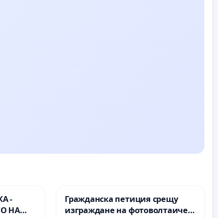
А -
Гражданска петиция срещу
О НА
изграждане на фотоволтаичен