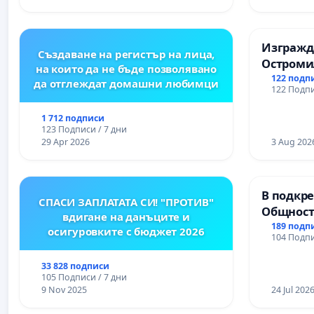
Изгражда
Създаване на регистър на лица,
Остроми
на които да не бъде позволявано
122 подп
да отглеждат домашни любимци
122 Подпи
1 712 подписи
123 Подписи / 7 дни
29 Apr 2026
3 Aug 202
В подкре
СПАСИ ЗАПЛАТАТА СИ! "ПРОТИВ"
Общност
вдигане на данъците и
Църква
189 подп
осигуровките с бюджет 2026
104 Подпи
33 828 подписи
105 Подписи / 7 дни
9 Nov 2025
24 Jul 202