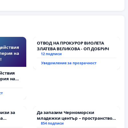
ОТВОД НА ПРОКУРОР ВИОЛЕТА
действия
ЗЛАТЕВА ВЕЛИКОВА - ОП ДОБРИЧ
перия на
12 подписи
!
Уведомление за прозрачност
йствия
рия на
ст
визи за
Да запазим Черноморски
за
младежки център – пространство
за младите на Варна
854 подписи