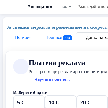
Peticiq.com
Разгледайте пет
BG ▼
За спешни мерки за ограничаване на скоростт
Петиция
Подписи
Допълнител
145
Платена реклама
Peticiq.com ще рекламира тази петиция
Научете повече...
Изберете бюджет
5 €
10 €
20 €