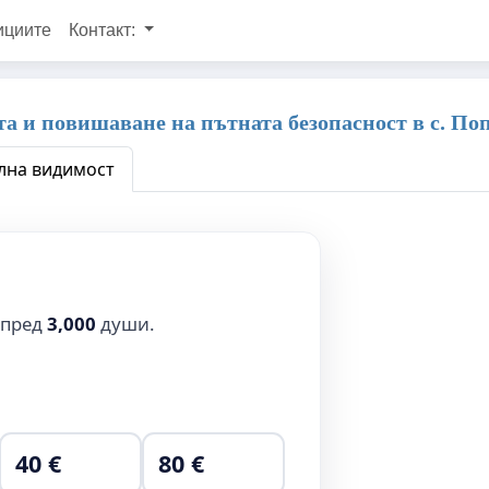
ициите
Контакт:
а и повишаване на пътната безопасност в с. По
на видимост
 пред
3,000
души.
40 €
80 €