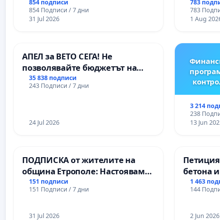
пространство за младите на
854 подписи
783 подп
854 Подписи / 7 дни
783 Подпи
Варна
31 Jul 2026
1 Aug 202
АПЕЛ за ВЕТО СЕГА! Не
Финанс
позволявайте бюджетът на
програм
Радев да открадне парите и
35 838 подписи
контро
243 Подписи / 7 дни
правата ни в тъмното
3 214 по
238 Подпи
24 Jul 2026
13 Jun 202
ПОДПИСКА от жителите на
Петиция
община Етрополе: Настояваме
бетона и
за ясни гаранции от “Елаците-
антично
151 подписи
1 463 по
151 Подписи / 7 дни
144 Подпи
МЕД” АД и от държавата, че ще
Могилан
се изпълнят всички
Враца
екологични норми!
31 Jul 2026
2 Jun 2026