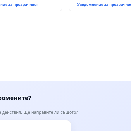
, че ще се изпълнят
ние за прозрачност
Уведомление за прозрачно
кологични норми!
промените?
е действия. Ще направите ли същото?