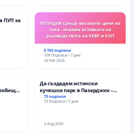
а ПУП за
ПЕТИЦИЯ срещу високите цени на
тока - искаме оставката на
ръководствата на КЕВР и КЗП
8 783 подписи
108 Подписи / 7 дни
23 Feb 2026
Да създадем истински
Гробищен
кучешки парк в Пазарджик –
а Плевен
място за хора и техните
75 подписи
75 Подписи / 7 дни
любимци
2 Aug 2026