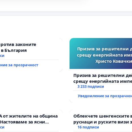
против законите
Призив за решителни 
 в България
срещу енергийната им
иси
Христо Ковачки
ние за прозрачност
Призив за решителни де
срещу енергийната импе
Христо Ковачки!
3 233 подписи
Уведомление за прозрачно
 от жителите на община
Облекчете шенгенските 
 Настояваме за ясни
руснаци и руските визи 
от “Елаците-МЕД” АД и от
иси
българи
16 подписи