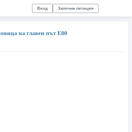
Вход
Започни петиция
повица на главен път Е80