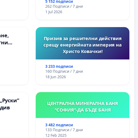
) НА
парк в с.Прибой, общ. Радомир
5 152 подписи
262 Подписи / 7 дни
РОДНА
1 Jul 2026
ЪЛМ НА
ане,
Призив за решителни действия
тни
срещу енергийната империя на
 на
Христо Ковачки!
ия на
между
3 233 подписи
“ - гр.
160 Подписи / 7 дни
.к.
18 Jun 2026
„Руски“
ЦЕНТРАЛНА МИНЕРАЛНА БАНЯ
вдив
"СОФИЯ"-ДА БЪДЕ БАНЯ
3 482 подписи
133 Подписи / 7 дни
12 Feb 2025