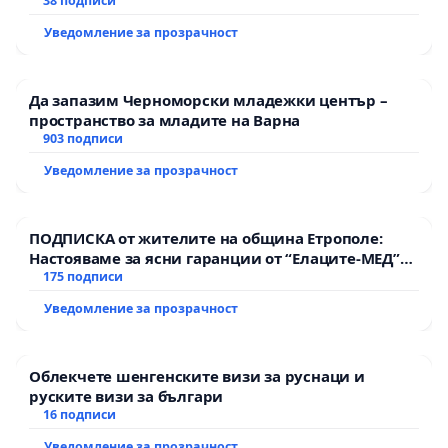
38 подписи
Уведомление за прозрачност
Да запазим Черноморски младежки център –
пространство за младите на Варна
903 подписи
Уведомление за прозрачност
ПОДПИСКА от жителите на община Етрополе:
Настояваме за ясни гаранции от “Елаците-МЕД”
АД и от държавата, че ще се изпълнят всички
175 подписи
екологични норми!
Уведомление за прозрачност
Облекчете шенгенските визи за руснаци и
руските визи за българи
16 подписи
Уведомление за прозрачност