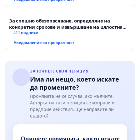
За спешно обезопасяване, определяне на
конкретни срокове и извършване на цялостна
рехабилитация на републиканския път между
411 подписи
пътен възел АМ „Тракия“ - гр. Ихтиман - с.
Уведомление за прозрачност
Мирово - к.к. Момин проход
ЗАПОЧНЕТЕ СВОЯ ПЕТИЦИЯ
Има ли нещо, което искате
да промените?
Промяната не се случва, ако мълчите.
Авторът на тази петиция се изправи и
предприе действия. Ще направите ли
същото?
Опишете промяната, която искате