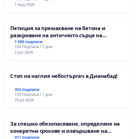
1 Aug 2026
Петиция за премахване на бетона и
разкриване на античното сърце на
Могиланската могила във Враца
1 506 подписи
159 Подписи / 7 дни
2 Jun 2026
Стоп на наглия небостъргач в Дианабад!
352 подписи
155 Подписи / 7 дни
25 Jul 2026
За спешно обезопасяване, определяне на
конкретни срокове и извършване на
цялостна рехабилитация на
411 подписи