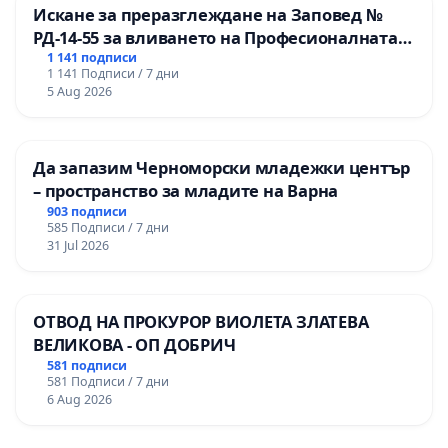
Искане за преразглеждане на Заповед №
РД-14-55 за вливането на Професионалната
гимназия по промишлени технологии в
1 141 подписи
1 141 Подписи / 7 дни
Професионалната гимназия по икономика и
5 Aug 2026
мениджмънт – гр. Пазарджик
Да запазим Черноморски младежки център
– пространство за младите на Варна
903 подписи
585 Подписи / 7 дни
31 Jul 2026
ОТВОД НА ПРОКУРОР ВИОЛЕТА ЗЛАТЕВА
ВЕЛИКОВА - ОП ДОБРИЧ
581 подписи
581 Подписи / 7 дни
6 Aug 2026