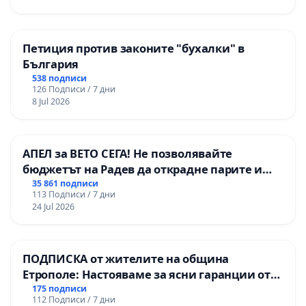
Петиция против законите "бухалки" в
България
538 подписи
126 Подписи / 7 дни
8 Jul 2026
АПЕЛ за ВЕТО СЕГА! Не позволявайте
бюджетът на Радев да открадне парите и
правата ни в тъмното
35 861 подписи
113 Подписи / 7 дни
24 Jul 2026
ПОДПИСКА от жителите на община
Етрополе: Настояваме за ясни гаранции от
“Елаците-МЕД” АД и от държавата, че ще се
175 подписи
112 Подписи / 7 дни
изпълнят всички екологични норми!