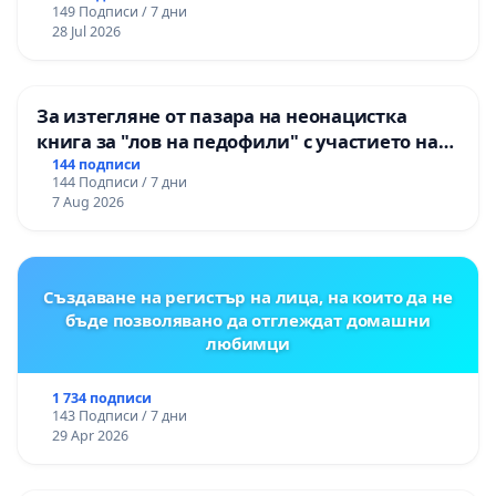
149 Подписи / 7 дни
републиканския път между пътен възел АМ
28 Jul 2026
„Тракия“ - гр. Ихтиман - с. Мирово - к.к.
Момин проход
За изтегляне от пазара на неонацистка
книга за "лов на педофили" с участието на
деца
144 подписи
144 Подписи / 7 дни
7 Aug 2026
Създаване на регистър на лица, на които да не
бъде позволявано да отглеждат домашни
любимци
1 734 подписи
143 Подписи / 7 дни
29 Apr 2026