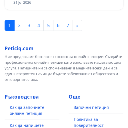
31 Jul 2026
1
2
3
4
5
6
7
»
Peticiq.com
Ние предлагаме безплатен хостинг за онлайн петиции. Създайте
професионална онлайн петиция като използвате нашата мощна
услуга. Петициите ни са споменавани в медиите всеки ден и са
един невероятен начин да бъдете забелязани от обществото и
отговорните лица.
Ръководства
Още
Как да започнете
Започни петиция
онлайн петиция
Политика за
Как да напишете
поверителност