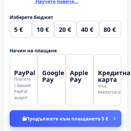
Научете повече...
Изберете бюджет
5 €
10 €
20 €
40 €
80 €
Начин на плащане
PayPal
Google
Apple
Кредитна
Pay
Pay
карта
Платете
с вашия
Visa,
PayPal
Mastercard
акаунт
Продължете към плащането 5 €