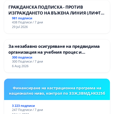
ГРАЖДАНСКА ПОДПИСКА - ПРОТИВ
ИЗГРАЖДАНЕТО НА ВЪЖЕНА ЛИНИЯ (ЛИФТ)
НА ТЕРИТОРИЯТА НА ПРИРОДНА
981 подписи
438 Подписи / 7 дни
ЗАБЕЛЕЖИТЕЛНОСТ „ХЪЛМ НА
29 Jul 2026
ОСВОБОДИТЕЛИТЕ“ (БУНАРДЖИК)
За незабавно осигуряване на предвидима
организация на учебния процес и
гарантиране на правото на равнопоставено
300 подписи
300 Подписи / 7 дни
и качествено образование на учениците от
6 Aug 2026
ОУ „Княз Александър I“ и Хуманитарна
гимназия „
Финансиране на кастрационна програма на
национално ниво, контрол по ЗЗЖ,ЗВМД,НК325б
3 223 подписи
247 Подписи / 7 дни