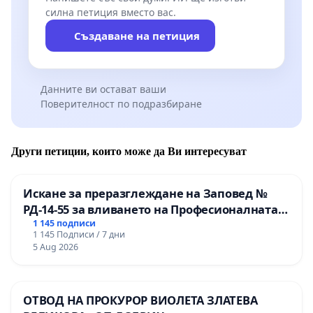
силна петиция вместо вас.
Създаване на петиция
Данните ви остават ваши
Поверителност по подразбиране
Други петиции, които може да Ви интересуват
Искане за преразглеждане на Заповед №
РД-14-55 за вливането на Професионалната
гимназия по промишлени технологии в
1 145 подписи
1 145 Подписи / 7 дни
Професионалната гимназия по икономика и
5 Aug 2026
мениджмънт – гр. Пазарджик
ОТВОД НА ПРОКУРОР ВИОЛЕТА ЗЛАТЕВА