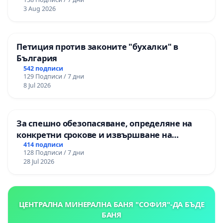
3 Aug 2026
Петиция против законите "бухалки" в
България
542 подписи
129 Подписи / 7 дни
8 Jul 2026
За спешно обезопасяване, определяне на
конкретни срокове и извършване на
цялостна рехабилитация на
414 подписи
128 Подписи / 7 дни
републиканския път между пътен възел АМ
28 Jul 2026
„Тракия“ - гр. Ихтиман - с. Мирово - к.к.
Момин проход
ЦЕНТРАЛНА МИНЕРАЛНА БАНЯ "СОФИЯ"-ДА БЪДЕ
БАНЯ