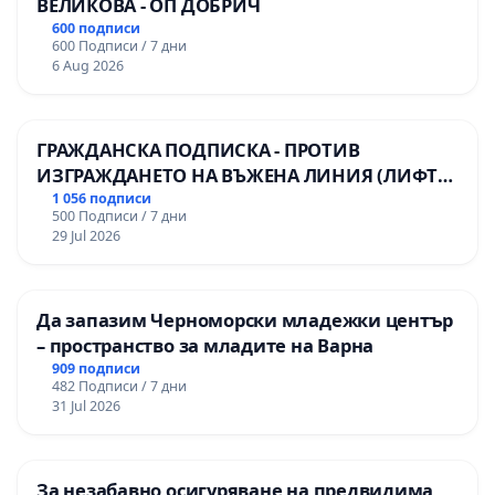
ВЕЛИКОВА - ОП ДОБРИЧ
600 подписи
600 Подписи / 7 дни
6 Aug 2026
ГРАЖДАНСКА ПОДПИСКА - ПРОТИВ
ИЗГРАЖДАНЕТО НА ВЪЖЕНА ЛИНИЯ (ЛИФТ)
НА ТЕРИТОРИЯТА НА ПРИРОДНА
1 056 подписи
500 Подписи / 7 дни
ЗАБЕЛЕЖИТЕЛНОСТ „ХЪЛМ НА
29 Jul 2026
ОСВОБОДИТЕЛИТЕ“ (БУНАРДЖИК)
Да запазим Черноморски младежки център
– пространство за младите на Варна
909 подписи
482 Подписи / 7 дни
31 Jul 2026
За незабавно осигуряване на предвидима