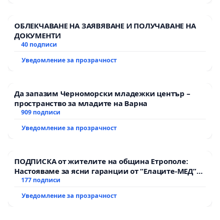
ОБЛЕКЧАВАНЕ НА ЗАЯВЯВАНЕ И ПОЛУЧАВАНЕ НА
ДОКУМЕНТИ
40 подписи
Уведомление за прозрачност
Да запазим Черноморски младежки център –
пространство за младите на Варна
909 подписи
Уведомление за прозрачност
ПОДПИСКА от жителите на община Етрополе:
Настояваме за ясни гаранции от “Елаците-МЕД”
АД и от държавата, че ще се изпълнят всички
177 подписи
екологични норми!
Уведомление за прозрачност