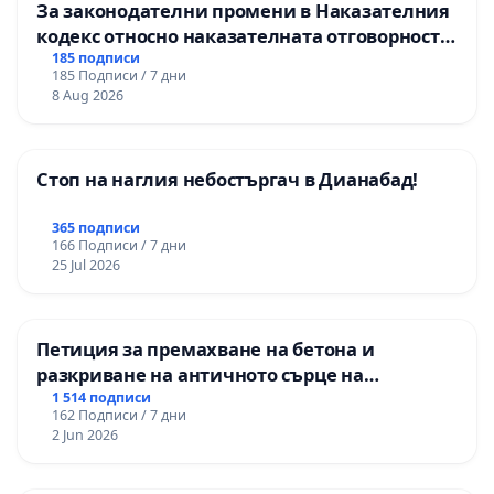
За законодателни промени в Наказателния
кодекс относно наказателната отговорност
на непълнолетните при особено тежки
185 подписи
185 Подписи / 7 дни
умишлени престъпления
8 Aug 2026
Стоп на наглия небостъргач в Дианабад!
365 подписи
166 Подписи / 7 дни
25 Jul 2026
Петиция за премахване на бетона и
разкриване на античното сърце на
Могиланската могила във Враца
1 514 подписи
162 Подписи / 7 дни
2 Jun 2026