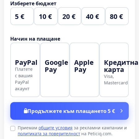
Изберете бюджет
5 €
10 €
20 €
40 €
80 €
Начин на плащане
PayPal
Google
Apple
Кредитна
Pay
Pay
карта
Платете
с вашия
Visa,
PayPal
Mastercard
акаунт
Продължете към плащането 5 €
Приемам
общите условия
за рекламни кампании и
политиката за поверителност
на Peticiq.com.