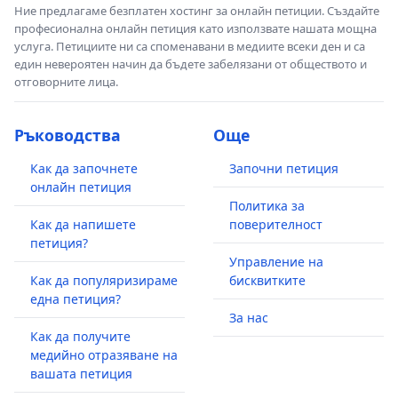
Ние предлагаме безплатен хостинг за онлайн петиции. Създайте
професионална онлайн петиция като използвате нашата мощна
услуга. Петициите ни са споменавани в медиите всеки ден и са
един невероятен начин да бъдете забелязани от обществото и
отговорните лица.
Ръководства
Още
Как да започнете
Започни петиция
онлайн петиция
Политика за
Как да напишете
поверителност
петиция?
Управление на
Как да популяризираме
бисквитките
една петиция?
За нас
Как да получите
медийно отразяване на
вашата петиция