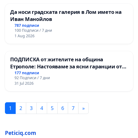
Да носи градската галерия в Лом името на
Иван Манойлов
787 подписи
100 Подписи / 7 дни
1 Aug 2026
ПОДПИСКА от жителите на община
Етрополе: Настояваме за ясни гаранции от
“Елаците-МЕД” АД и от държавата, че ще се
177 подписи
92 Подписи / 7 дни
изпълнят всички екологични норми!
31 Jul 2026
1
2
3
4
5
6
7
»
Peticiq.com