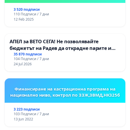
3 520 подписи
110 Подписи / 7 дни
12 Feb 2025
АПЕЛ за ВЕТО СЕГА! Не позволявайте
бюджетът на Радев да открадне парите и
правата ни в тъмното
35 870 подписи
104 Подписи / 7 дни
24 Jul 2026
Финансиране на кастрационна програма на
национално ниво, контрол по ЗЗЖ,ЗВМД,НК325б
3 223 подписи
103 Подписи / 7 дни
13 Jun 2022