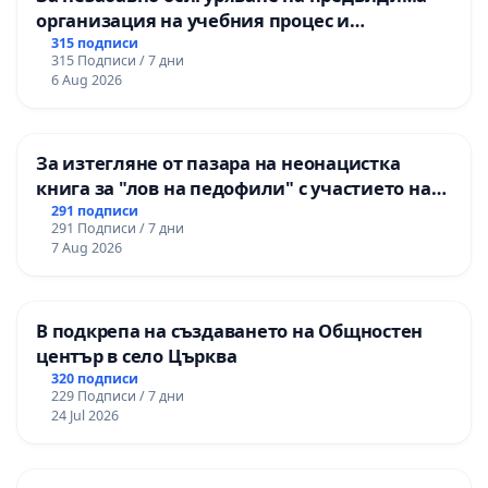
организация на учебния процес и
гарантиране на правото на равнопоставено
315 подписи
315 Подписи / 7 дни
и качествено образование на учениците от
6 Aug 2026
ОУ „Княз Александър I“ и Хуманитарна
гимназия „
За изтегляне от пазара на неонацистка
книга за "лов на педофили" с участието на
деца
291 подписи
291 Подписи / 7 дни
7 Aug 2026
В подкрепа на създаването на Общностен
център в село Църква
320 подписи
229 Подписи / 7 дни
24 Jul 2026