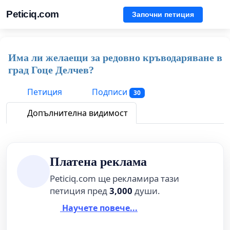
Peticiq.com
Започни петиция
Има ли желаещи за редовно кръводаряване в
град Гоце Делчев?
Петиция
Подписи
30
Допълнителна видимост
Платена реклама
Peticiq.com ще рекламира тази
петиция пред
3,000
души.
Научете повече...