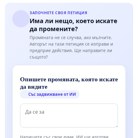
ЗАПОЧНЕТЕ СВОЯ ПЕТИЦИЯ
Има ли нещо, което искате
да промените?
Промяната не се случва, ако мълчите.
Авторът на тази петиция се изправи и
предприе действия. Ще направите ли
същото?
Опишете промяната, която искате
да видите
Със задвижване от ИИ
Напишете със свои думи. ИИ ще изготви