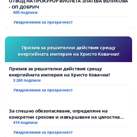
ОТВОД НА ПРОКУРОР ВИОЛЕТА ЗЛАТЕВА ВЕЛИКОВА
- ОП ДОБРИЧ
600 подписи
Уведомление за прозрачност
Призив за решителни действия срещу
енергийната империя на Христо Ковачки!
Призив за решителни действия срещу
енергийната империя на Христо Ковачки!
3 260 подписи
Уведомление за прозрачност
За спешно обезопасяване, определяне на
конкретни срокове и извършване на цялостна
рехабилитация на републиканския път между
414 подписи
пътен възел АМ „Тракия“ - гр. Ихтиман - с.
Уведомление за прозрачност
Мирово - к.к. Момин проход