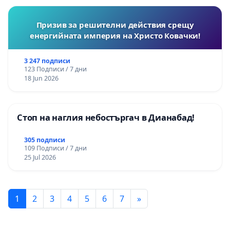
Призив за решителни действия срещу
енергийната империя на Христо Ковачки!
3 247 подписи
123 Подписи / 7 дни
18 Jun 2026
Стоп на наглия небостъргач в Дианабад!
305 подписи
109 Подписи / 7 дни
25 Jul 2026
1
2
3
4
5
6
7
»