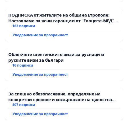
ПОДПИСКА от жителите на община Етрополе:
Настояваме за ясни гаранции от “Елаците-МЕД”
АД и от държавата, че ще се изпълнят всички
163 подписи
екологични норми!
Уведомление за прозрачност
Облекчете шенгенските визи за руснаци и
руските визи за българи
16 подписи
Уведомление за прозрачност
За спешно обезопасяване, определяне на
конкретни срокове и извършване на цялостна
рехабилитация на републиканския път между
407 подписи
пътен възел АМ „Тракия“ - гр. Ихтиман - с.
Уведомление за прозрачност
Мирово - к.к. Момин проход