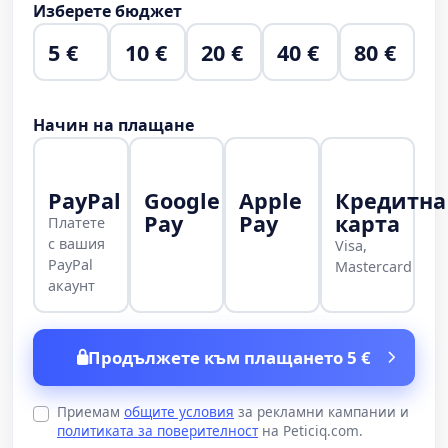
Изберете бюджет
5 €
10 €
20 €
40 €
80 €
Начин на плащане
PayPal
Google
Apple
Кредитна
Pay
Pay
карта
Платете
с вашия
Visa,
PayPal
Mastercard
акаунт
Продължете към плащането 5 €
Приемам
общите условия
за рекламни кампании и
политиката за поверителност
на Peticiq.com.