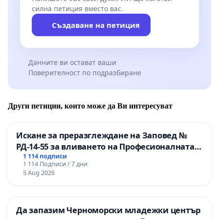
силна петиция вместо вас.
Създаване на петиция
Данните ви остават ваши
Поверителност по подразбиране
Други петиции, които може да Ви интересуват
Искане за преразглеждане на Заповед №
РД-14-55 за вливането на Професионалната
гимназия по промишлени технологии в
1 114 подписи
1 114 Подписи / 7 дни
Професионалната гимназия по икономика и
5 Aug 2026
мениджмънт – гр. Пазарджик
Да запазим Черноморски младежки център