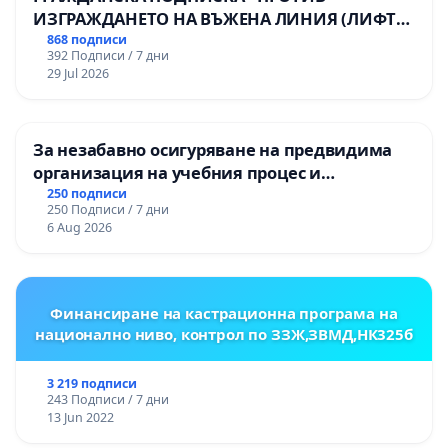
ИЗГРАЖДАНЕТО НА ВЪЖЕНА ЛИНИЯ (ЛИФТ)
НА ТЕРИТОРИЯТА НА ПРИРОДНА
868 подписи
392 Подписи / 7 дни
ЗАБЕЛЕЖИТЕЛНОСТ „ХЪЛМ НА
29 Jul 2026
ОСВОБОДИТЕЛИТЕ“ (БУНАРДЖИК)
За незабавно осигуряване на предвидима
организация на учебния процес и
гарантиране на правото на равнопоставено
250 подписи
250 Подписи / 7 дни
и качествено образование на учениците от
6 Aug 2026
ОУ „Княз Александър I“ и Хуманитарна
гимназия „
Финансиране на кастрационна програма на
национално ниво, контрол по ЗЗЖ,ЗВМД,НК325б
3 219 подписи
243 Подписи / 7 дни
13 Jun 2022