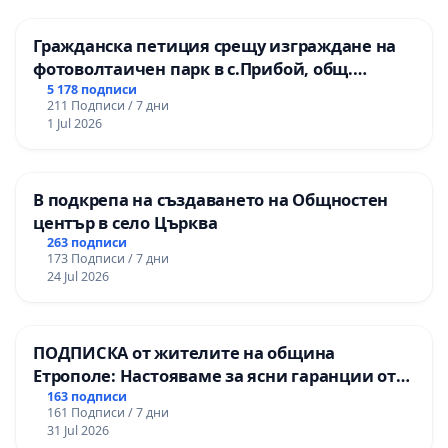
Гражданска петиция срещу изграждане на
фотоволтаичен парк в с.Прибой, общ.
Радомир
5 178 подписи
211 Подписи / 7 дни
1 Jul 2026
В подкрепа на създаването на Общностен
център в село Църква
263 подписи
173 Подписи / 7 дни
24 Jul 2026
ПОДПИСКА от жителите на община
Етрополе: Настояваме за ясни гаранции от
“Елаците-МЕД” АД и от държавата, че ще се
163 подписи
161 Подписи / 7 дни
изпълнят всички екологични норми!
31 Jul 2026