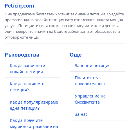
Peticiq.com
Ние предлагаме безплатен хостинг за онлайн петиции. Създайте
професионална онлайн петиция като използвате нашата мощна
услуга. Петициите ни са споменавани в медиите всеки ден и са
един невероятен начин да бъдете забелязани от обществото и
отговорните лица.
Ръководства
Още
Как да започнете
Започни петиция
онлайн петиция
Политика за
Как да напишете
поверителност
петиция?
Управление на
Как да популяризираме
бисквитките
една петиция?
За нас
Как да получите
медийно отразяване на