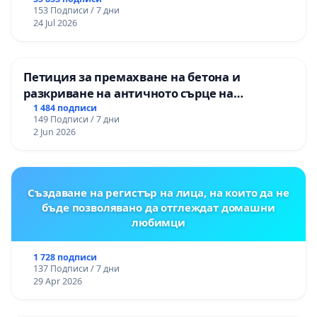
правата ни в тъмното
153 Подписи / 7 дни
24 Jul 2026
Петиция за премахване на бетона и
разкриване на античното сърце на
Могиланската могила във Враца
1 484 подписи
149 Подписи / 7 дни
2 Jun 2026
Създаване на регистър на лица, на които да не
бъде позволявано да отглеждат домашни
любимци
1 728 подписи
137 Подписи / 7 дни
29 Apr 2026