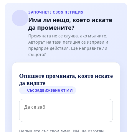
ЗАПОЧНЕТЕ СВОЯ ПЕТИЦИЯ
Има ли нещо, което искате
да промените?
Промяната не се случва, ако мълчите.
Авторът на тази петиция се изправи и
предприе действия. Ще направите ли
същото?
Опишете промяната, която искате
да видите
Със задвижване от ИИ
Напишете със свои думи. ИИ ще изготви