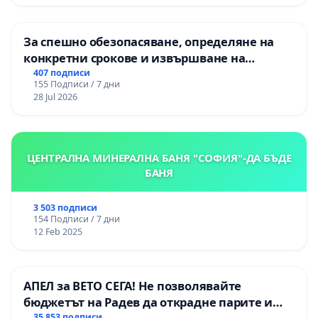
За спешно обезопасяване, определяне на
конкретни срокове и извършване на
цялостна рехабилитация на
407 подписи
155 Подписи / 7 дни
републиканския път между пътен възел АМ
28 Jul 2026
„Тракия“ - гр. Ихтиман - с. Мирово - к.к.
Момин проход
ЦЕНТРАЛНА МИНЕРАЛНА БАНЯ "СОФИЯ"-ДА БЪДЕ
БАНЯ
3 503 подписи
154 Подписи / 7 дни
12 Feb 2025
АПЕЛ за ВЕТО СЕГА! Не позволявайте
бюджетът на Радев да открадне парите и
35 853 подписи