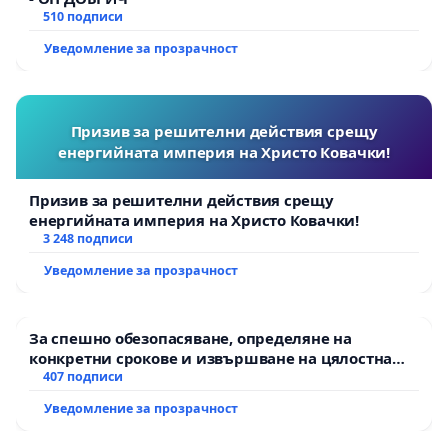
510 подписи
Уведомление за прозрачност
Призив за решителни действия срещу
енергийната империя на Христо Ковачки!
Призив за решителни действия срещу
енергийната империя на Христо Ковачки!
3 248 подписи
Уведомление за прозрачност
За спешно обезопасяване, определяне на
конкретни срокове и извършване на цялостна
рехабилитация на републиканския път между
407 подписи
пътен възел АМ „Тракия“ - гр. Ихтиман - с.
Уведомление за прозрачност
Мирово - к.к. Момин проход