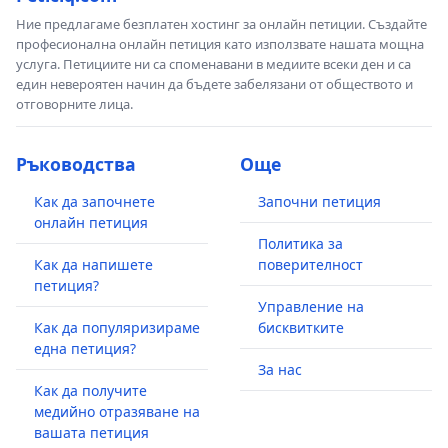
Ние предлагаме безплатен хостинг за онлайн петиции. Създайте
професионална онлайн петиция като използвате нашата мощна
услуга. Петициите ни са споменавани в медиите всеки ден и са
един невероятен начин да бъдете забелязани от обществото и
отговорните лица.
Ръководства
Още
Как да започнете
Започни петиция
онлайн петиция
Политика за
Как да напишете
поверителност
петиция?
Управление на
Как да популяризираме
бисквитките
една петиция?
За нас
Как да получите
медийно отразяване на
вашата петиция