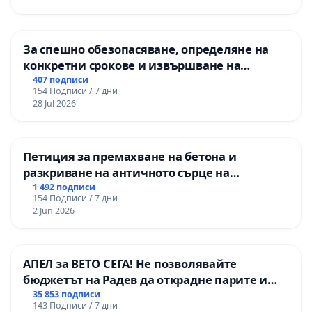
За спешно обезопасяване, определяне на
конкретни срокове и извършване на
цялостна рехабилитация на
407 подписи
154 Подписи / 7 дни
републиканския път между пътен възел АМ
28 Jul 2026
„Тракия“ - гр. Ихтиман - с. Мирово - к.к.
Момин проход
Петиция за премахване на бетона и
разкриване на античното сърце на
Могиланската могила във Враца
1 492 подписи
154 Подписи / 7 дни
2 Jun 2026
АПЕЛ за ВЕТО СЕГА! Не позволявайте
бюджетът на Радев да открадне парите и
правата ни в тъмното
35 853 подписи
143 Подписи / 7 дни