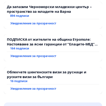
Да запазим Черноморски младежки център –
пространство за младите на Варна
894 подписи
Уведомление за прозрачност
ПОДПИСКА от жителите на община Етрополе:
Настояваме за ясни гаранции от “Елаците-МЕД”
АД и от държавата, че ще се изпълнят всички
164 подписи
екологични норми!
Уведомление за прозрачност
Облекчете шенгенските визи за руснаци и
руските визи за българи
16 подписи
Уведомление за прозрачност