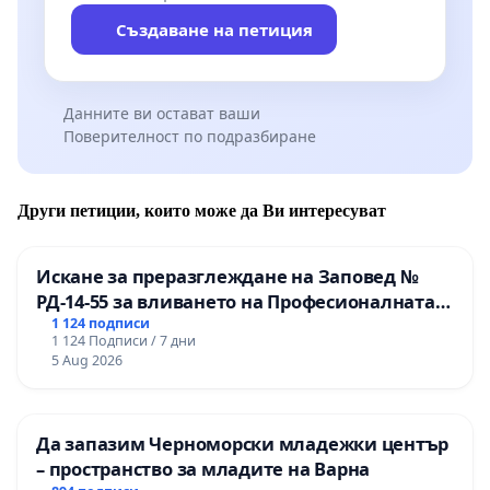
Създаване на петиция
Данните ви остават ваши
Поверителност по подразбиране
Други петиции, които може да Ви интересуват
Искане за преразглеждане на Заповед №
РД-14-55 за вливането на Професионалната
гимназия по промишлени технологии в
1 124 подписи
1 124 Подписи / 7 дни
Професионалната гимназия по икономика и
5 Aug 2026
мениджмънт – гр. Пазарджик
Да запазим Черноморски младежки център
– пространство за младите на Варна