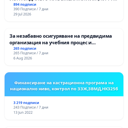
НА ТЕРИТОРИЯТА НА ПРИРОДНА
894 подписи
390 Подписи / 7 дни
ЗАБЕЛЕЖИТЕЛНОСТ „ХЪЛМ НА
29 Jul 2026
ОСВОБОДИТЕЛИТЕ“ (БУНАРДЖИК)
За незабавно осигуряване на предвидима
организация на учебния процес и
гарантиране на правото на равнопоставено
265 подписи
265 Подписи / 7 дни
и качествено образование на учениците от
6 Aug 2026
ОУ „Княз Александър I“ и Хуманитарна
гимназия „
Финансиране на кастрационна програма на
национално ниво, контрол по ЗЗЖ,ЗВМД,НК325б
3 219 подписи
243 Подписи / 7 дни
13 Jun 2022