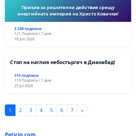
Призив за решителни действия срещу
енергийната империя на Христо Ковачки!
3 248 подписи
121 Подписи / 7 дни
18 Jun 2026
Стоп на наглия небостъргач в Дианабад!
315 подписи
119 Подписи / 7 дни
25 Jul 2026
1
2
3
4
5
6
7
»
Peticiq.com