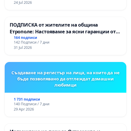
24 Jul 2026
ПОДПИСКА от жителите на община
Етрополе: Настояваме за ясни гаранции от
“Елаците-МЕД” АД и от държавата, че ще се
164 подписи
142 Подписи / 7 дни
изпълнят всички екологични норми!
31 Jul 2026
Създаване на регистър на лица, на които да не
бъде позволявано да отглеждат домашни
любимци
1 731 подписи
140 Подписи / 7 дни
29 Apr 2026