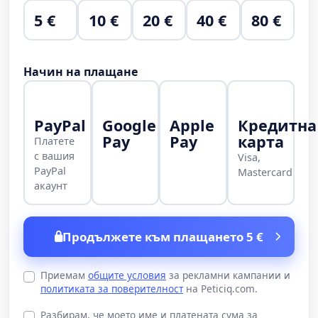
5 €
10 €
20 €
40 €
80 €
Начин на плащане
PayPal
Google
Apple
Кредитна
Pay
Pay
карта
Платете
с вашия
Visa,
PayPal
Mastercard
акаунт
Продължете към плащането 5 €
Приемам
общите условия
за рекламни кампании и
политиката за поверителност
на Peticiq.com.
Разбирам, че моето име и платената сума за