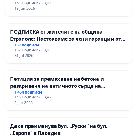
161 Подписи / 7 дни
18 Jun 2026
ПОДПИСКА от жителите на община
Етрополе: Настояваме за ясни гаранции от
“Елаците-МЕД” АД и от държавата, че ще се
152 подписи
152 Подписи / 7 дни
изпълнят всички екологични норми!
31 Jul 2026
Петиция за премахване на бетона и
разкриване на античното сърце на
Могиланската могила във Враца
1 464 подписи
145 Подписи / 7 дни
2 Jun 2026
Да се преименува бул. „Руски“ на бул.
„Европа“ в Пловдив