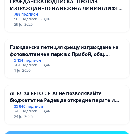
ГРАЖДАНСКА ПОДПИСКА - ПРОТИВ
ИЗГРАЖДАНЕТО НА ВЪЖЕНА ЛИНИЯ (ЛИФТ)
НА ТЕРИТОРИЯТА НА ПРИРОДНА
788 подписи
563 Подписи / 7 дни
ЗАБЕЛЕЖИТЕЛНОСТ „ХЪЛМ НА
29 Jul 2026
ОСВОБОДИТЕЛИТЕ“ (БУНАРДЖИК)
Гражданска петиция срещу изграждане на
фотоволтаичен парк в с.Прибой, общ.
Радомир
5 154 подписи
264 Подписи / 7 дни
1 Jul 2026
АПЕЛ за ВЕТО СЕГА! Не позволявайте
бюджетът на Радев да открадне парите и
правата ни в тъмното
35 840 подписи
245 Подписи / 7 дни
24 Jul 2026