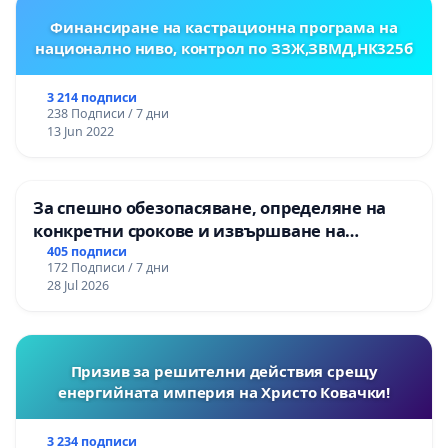
Финансиране на кастрационна програма на
национално ниво, контрол по ЗЗЖ,ЗВМД,НК325б
3 214 подписи
238 Подписи / 7 дни
13 Jun 2022
За спешно обезопасяване, определяне на
конкретни срокове и извършване на
цялостна рехабилитация на
405 подписи
172 Подписи / 7 дни
републиканския път между пътен възел АМ
28 Jul 2026
„Тракия“ - гр. Ихтиман - с. Мирово - к.к.
Момин проход
Призив за решителни действия срещу
енергийната империя на Христо Ковачки!
3 234 подписи