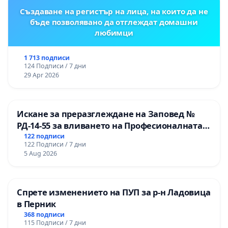
Създаване на регистър на лица, на които да не
бъде позволявано да отглеждат домашни
любимци
1 713 подписи
124 Подписи / 7 дни
29 Apr 2026
Искане за преразглеждане на Заповед №
РД-14-55 за вливането на Професионалната
гимназия по промишлени технологии в
122 подписи
122 Подписи / 7 дни
Професионалната гимназия по икономика и
5 Aug 2026
мениджмънт – гр. Пазарджик
Спрете изменението на ПУП за р-н Ладовица
в Перник
368 подписи
115 Подписи / 7 дни