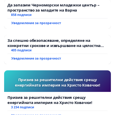
Да запазим Черноморски младежки център –
пространство за младите на Варна
858 подписи
Уведомление за прозрачност
За спешно обезопасяване, определяне на
конкретни срокове и извършване на цялостна
рехабилитация на републиканския път между
405 подписи
пътен възел АМ „Тракия“ - гр. Ихтиман - с.
Уведомление за прозрачност
Мирово - к.к. Момин проход
Призив за решителни действия срещу
енергийната империя на Христо Ковачки!
Призив за решителни действия срещу
енергийната империя на Христо Ковачки!
3 234 подписи