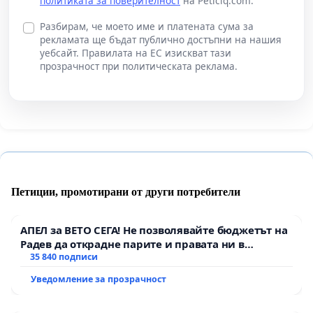
политиката за поверителност
на Peticiq.com.
Разбирам, че моето име и платената сума за
рекламата ще бъдат публично достъпни на нашия
уебсайт. Правилата на ЕС изискват тази
прозрачност при политическата реклама.
Петиции, промотирани от други потребители
АПЕЛ за ВЕТО СЕГА! Не позволявайте бюджетът на
Радев да открадне парите и правата ни в
тъмното
35 840 подписи
Уведомление за прозрачност