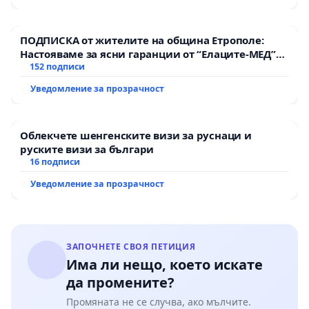
ПОДПИСКА от жителите на община Етрополе:
Настояваме за ясни гаранции от “Елаците-МЕД”
АД и от държавата, че ще се изпълнят всички
152 подписи
екологични норми!
Уведомление за прозрачност
Облекчете шенгенските визи за руснаци и
руските визи за българи
16 подписи
Уведомление за прозрачност
ЗАПОЧНЕТЕ СВОЯ ПЕТИЦИЯ
Има ли нещо, което искате
да промените?
Промяната не се случва, ако мълчите.