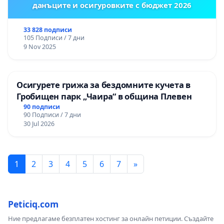
данъците и осигуровките с бюджет 2026
33 828 подписи
105 Подписи / 7 дни
9 Nov 2025
Осигурете грижа за бездомните кучета в
Гробищен парк „Чаира“ в община Плевен
90 подписи
90 Подписи / 7 дни
30 Jul 2026
1
2
3
4
5
6
7
»
Peticiq.com
Ние предлагаме безплатен хостинг за онлайн петиции. Създайте