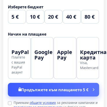
Изберете бюджет
5 €
10 €
20 €
40 €
80 €
Начин на плащане
PayPal
Google
Apple
Кредитна
Pay
Pay
карта
Платете
с вашия
Visa,
PayPal
Mastercard
акаунт
Продължете към плащането 5 €
Приемам
общите условия
за рекламни кампании и