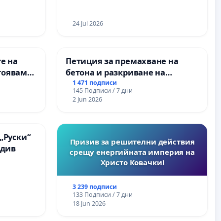
24 Jul 2026
е на
Петиция за премахване на
тояваме
бетона и разкриване на
лаците-
античното сърце на
1 471 подписи
145 Подписи / 7 дни
а, че ще
Могиланската могила във
2 Jun 2026
Враца
„Руски“
Призив за решителни действия
вдив
срещу енергийната империя на
Христо Ковачки!
3 239 подписи
133 Подписи / 7 дни
18 Jun 2026