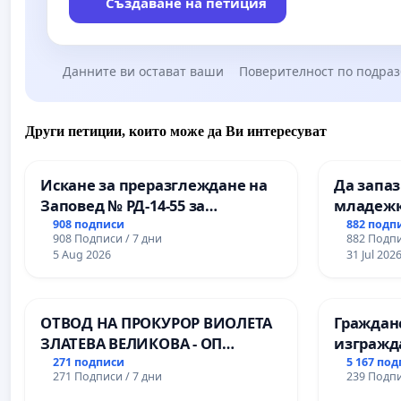
Създаване на петиция
Данните ви остават ваши
Поверителност по подра
Други петиции, които може да Ви интересуват
Искане за преразглеждане на
Да запа
Заповед № РД-14-55 за
младежк
вливането на
простран
908 подписи
882 подп
908 Подписи / 7 дни
882 Подпи
Професионалната гимназия по
Варна
5 Aug 2026
31 Jul 202
промишлени технологии в
Професионалната гимназия по
икономика и мениджмънт – гр.
ОТВОД НА ПРОКУРОР ВИОЛЕТА
Граждан
Пазарджик
ЗЛАТЕВА ВЕЛИКОВА - ОП
изгражд
ДОБРИЧ
парк в с
271 подписи
5 167 по
271 Подписи / 7 дни
239 Подпи