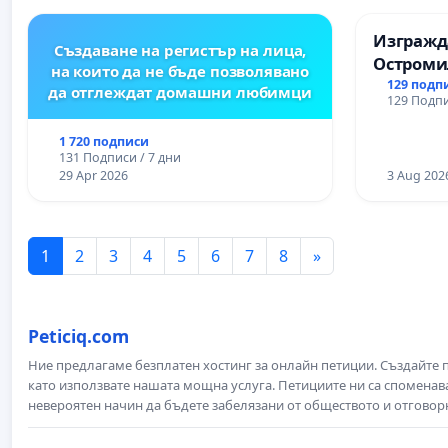
Изгражда
Създаване на регистър на лица,
Остроми
на които да не бъде позволявано
129 подп
да отглеждат домашни любимци
129 Подпи
1 720 подписи
131 Подписи / 7 дни
29 Apr 2026
3 Aug 202
1
2
3
4
5
6
7
8
»
Peticiq.com
Ние предлагаме безплатен хостинг за онлайн петиции. Създайте
като използвате нашата мощна услуга. Петициите ни са споменава
невероятен начин да бъдете забелязани от обществото и отговор