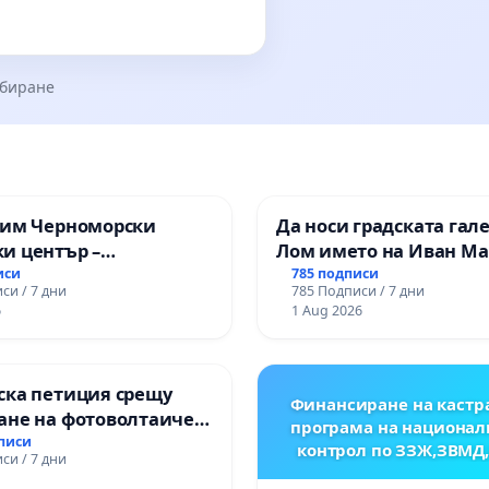
збиране
зим Черноморски
Да носи градската гал
и център –
Лом името на Иван М
ство за младите на
иси
785 подписи
си / 7 дни
785 Подписи / 7 дни
6
1 Aug 2026
ска петиция срещу
Финансиране на кастр
ане на фотоволтаичен
програма на национал
.Прибой, общ. Радомир
дписи
контрол по ЗЗЖ,ЗВМД
си / 7 дни