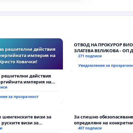
ОТВОД НА ПРОКУРОР ВИО
за решителни действия
ЗЛАТЕВА ВЕЛИКОВА - ОП 
нергийната империя на
271 подписи
Христо Ковачки!
Уведомление за прозрачно
а решителни действия
ергийната империя на
вачки!
писи
ние за прозрачност
 шенгенските визи за
За спешно обезопасяване
 руските визи за
определяне на конкретни
си
и извършване на цялост
407 подписи