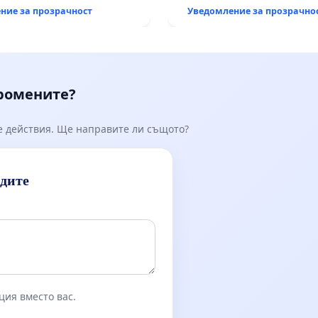
рехабилитация на
ние за прозрачност
Уведомление за прозрачно
републиканския път меж
възел АМ „Тракия“ - гр. И
Мирово - к.к. Момин про
промените?
е действия. Ще направите ли същото?
идите
ция вместо вас.