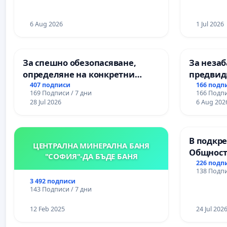
6 Aug 2026
1 Jul 2026
За спешно обезопасяване,
За незаб
определяне на конкретни
предвид
срокове и извършване на
учебния 
407 подписи
166 подп
169 Подписи / 7 дни
166 Подпи
цялостна рехабилитация на
на право
28 Jul 2026
6 Aug 202
републиканския път между
и качест
пътен възел АМ „Тракия“ - гр.
ученицит
Ихтиман - с. Мирово - к.к.
Александ
В подкре
Момин проход
гимнази
ЦЕНТРАЛНА МИНЕРАЛНА БАНЯ
Общност
"СОФИЯ"-ДА БЪДЕ БАНЯ
Църква
226 подп
138 Подпи
3 492 подписи
143 Подписи / 7 дни
12 Feb 2025
24 Jul 202