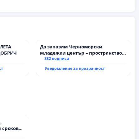
ЛЕТА
Да запазим Черноморски
ДОБРИЧ
младежки център – пространство
за младите на Варна
882 подписи
ст
Уведомление за прозрачност
,
 срокове
на