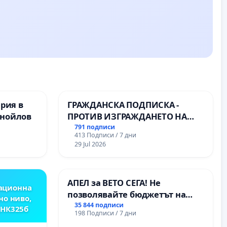
ерия в
ГРАЖДАНСКА ПОДПИСКА -
анойлов
ПРОТИВ ИЗГРАЖДАНЕТО НА
ВЪЖЕНА ЛИНИЯ (ЛИФТ) НА
791 подписи
413 Подписи / 7 дни
ТЕРИТОРИЯТА НА ПРИРОДНА
29 Jul 2026
ЗАБЕЛЕЖИТЕЛНОСТ „ХЪЛМ НА
ОСВОБОДИТЕЛИТЕ“
(БУНАРДЖИК)
АПЕЛ за ВЕТО СЕГА! Не
ационна
позволявайте бюджетът на
но ниво,
Радев да открадне парите и
35 844 подписи
,НК325б
198 Подписи / 7 дни
правата ни в тъмното