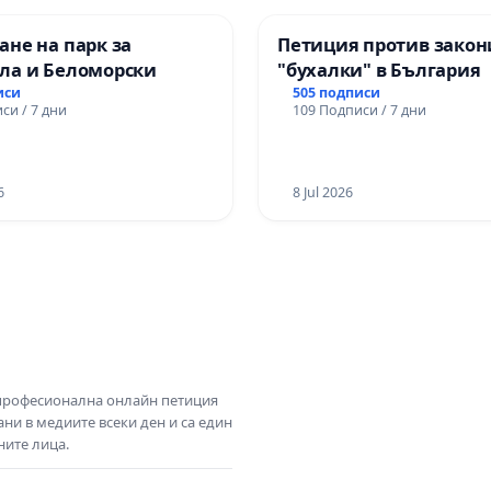
не на парк за
Петиция против закон
ла и Беломорски
"бухалки" в България
иси
505 подписи
си / 7 дни
109 Подписи / 7 дни
6
8 Jul 2026
 професионална онлайн петиция
ни в медиите всеки ден и са един
ните лица.