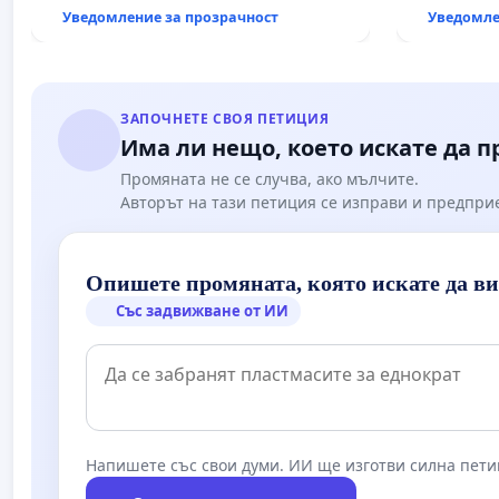
държавата, че ще се изпълнят
Уведомление за прозрачност
Уведомле
всички екологични норми!
ЗАПОЧНЕТЕ СВОЯ ПЕТИЦИЯ
Има ли нещо, което искате да 
Промяната не се случва, ако мълчите.
Авторът на тази петиция се изправи и предпри
Опишете промяната, която искате да в
Със задвижване от ИИ
Напишете със свои думи. ИИ ще изготви силна пети