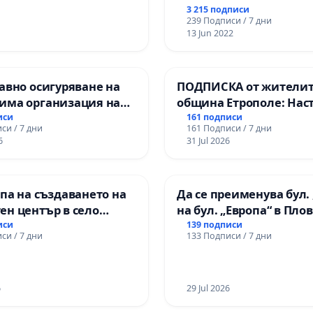
3 215 подписи
239 Подписи / 7 дни
13 Jun 2022
авно осигуряване на
ПОДПИСКА от жителит
има организация на
община Етрополе: Нас
процес и гарантиране
за ясни гаранции от “Е
иси
161 подписи
си / 7 дни
161 Подписи / 7 дни
то на равнопоставено
МЕД” АД и от държават
6
31 Jul 2026
вено образование на
се изпълнят всички
е от ОУ „Княз
екологични норми!
ър I“ и Хуманитарна
па на създаването на
Да се преименува бул. 
я „
ен център в село
на бул. „Европа“ в Пло
иси
139 подписи
си / 7 дни
133 Подписи / 7 дни
6
29 Jul 2026