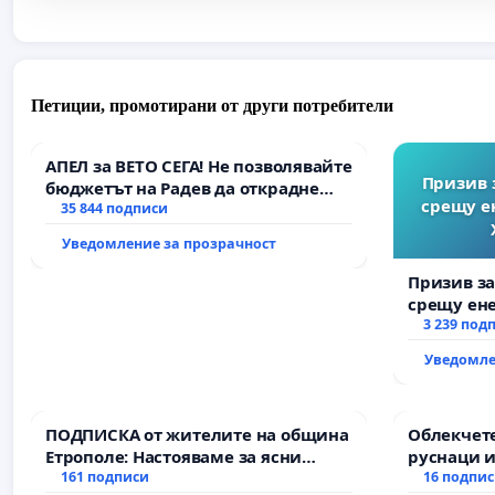
Петиции, промотирани от други потребители
АПЕЛ за ВЕТО СЕГА! Не позволявайте
Призив 
бюджетът на Радев да открадне
срещу е
парите и правата ни в тъмното
35 844 подписи
Уведомление за прозрачност
Призив з
срещу ен
Христо Ко
3 239 под
Уведомле
ПОДПИСКА от жителите на община
Облекчете
Етрополе: Настояваме за ясни
руснаци и
гаранции от “Елаците-МЕД” АД и от
161 подписи
българи
16 подпи