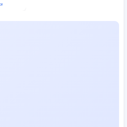
ст
ду пътен
хтиман - с.
ход