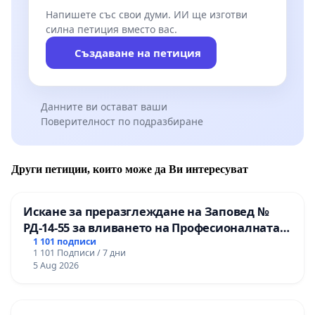
Напишете със свои думи. ИИ ще изготви
силна петиция вместо вас.
Създаване на петиция
Данните ви остават ваши
Поверителност по подразбиране
Други петиции, които може да Ви интересуват
Искане за преразглеждане на Заповед №
РД-14-55 за вливането на Професионалната
гимназия по промишлени технологии в
1 101 подписи
1 101 Подписи / 7 дни
Професионалната гимназия по икономика и
5 Aug 2026
мениджмънт – гр. Пазарджик