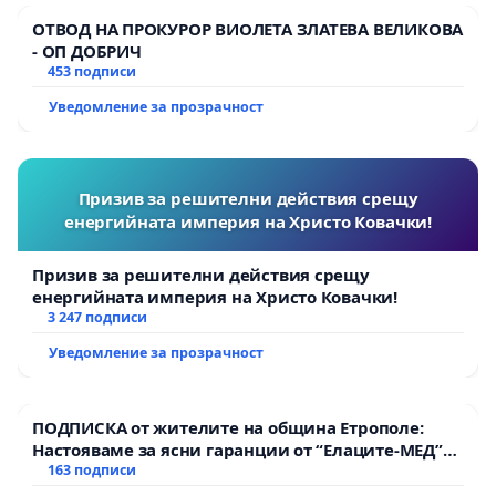
ОТВОД НА ПРОКУРОР ВИОЛЕТА ЗЛАТЕВА ВЕЛИКОВА
- ОП ДОБРИЧ
453 подписи
Уведомление за прозрачност
Призив за решителни действия срещу
енергийната империя на Христо Ковачки!
Призив за решителни действия срещу
енергийната империя на Христо Ковачки!
3 247 подписи
Уведомление за прозрачност
ПОДПИСКА от жителите на община Етрополе:
Настояваме за ясни гаранции от “Елаците-МЕД”
АД и от държавата, че ще се изпълнят всички
163 подписи
екологични норми!