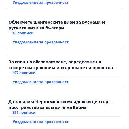
Уведомление за прозрачност
Облекчете шенгенските визи за руснаци и
руските визи за българи
16 подписи
Уведомление за прозрачност
За спешно обезопасяване, определяне на
конкретни срокове и извършване на цялостна
рехабилитация на републиканския път между
407 подписи
пътен възел АМ „Тракия“ - гр. Ихтиман - с.
Уведомление за прозрачност
Мирово - к.к. Момин проход
Да запазим Черноморски младежки център –
пространство за младите на Варна
891 подписи
Уведомление за прозрачност