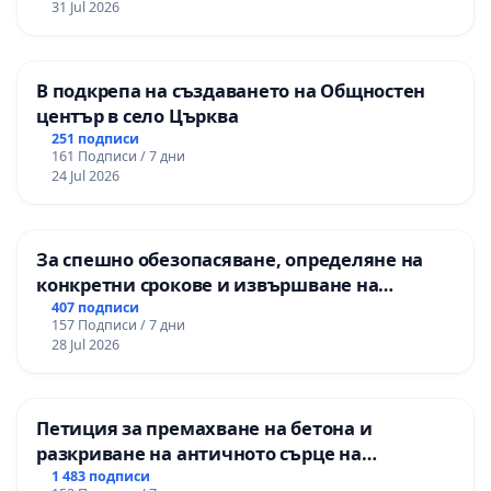
31 Jul 2026
В подкрепа на създаването на Общностен
център в село Църква
251 подписи
161 Подписи / 7 дни
24 Jul 2026
За спешно обезопасяване, определяне на
конкретни срокове и извършване на
цялостна рехабилитация на
407 подписи
157 Подписи / 7 дни
републиканския път между пътен възел АМ
28 Jul 2026
„Тракия“ - гр. Ихтиман - с. Мирово - к.к.
Момин проход
Петиция за премахване на бетона и
разкриване на античното сърце на
Могиланската могила във Враца
1 483 подписи