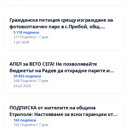
Гражданска петиция срещу изграждане на
фотоволтаичен парк в с.Прибой, общ.
Радомир
5 178 подписи
217 Подписи / 7 дни
1 Jul 2026
АПЕЛ за ВЕТО СЕГА! Не позволявайте
бюджетът на Радев да открадне парите и
правата ни в тъмното
35 853 подписи
169 Подписи / 7 дни
24 Jul 2026
ПОДПИСКА от жителите на община
Етрополе: Настояваме за ясни гаранции от
“Елаците-МЕД” АД и от държавата, че ще се
163 подписи
162 Подписи / 7 дни
изпълнят всички екологични норми!