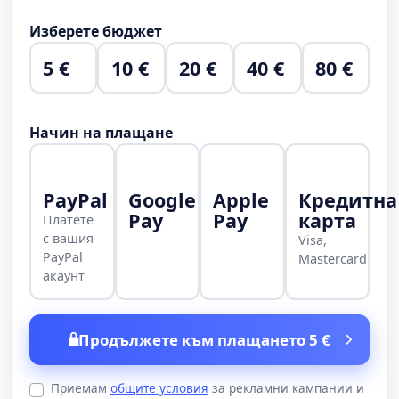
Изберете бюджет
5 €
10 €
20 €
40 €
80 €
Начин на плащане
PayPal
Google
Apple
Кредитна
Pay
Pay
карта
Платете
с вашия
Visa,
PayPal
Mastercard
акаунт
Продължете към плащането 5 €
Приемам
общите условия
за рекламни кампании и