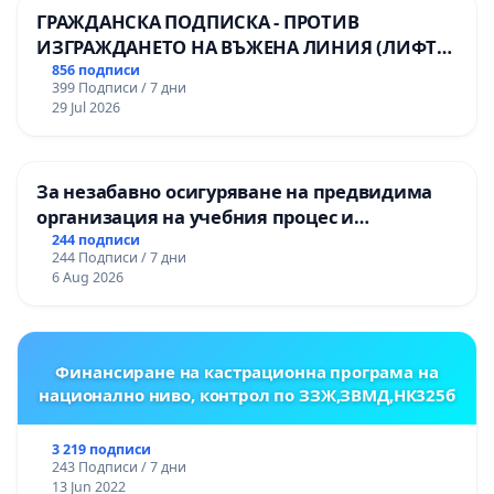
ГРАЖДАНСКА ПОДПИСКА - ПРОТИВ
ИЗГРАЖДАНЕТО НА ВЪЖЕНА ЛИНИЯ (ЛИФТ)
НА ТЕРИТОРИЯТА НА ПРИРОДНА
856 подписи
399 Подписи / 7 дни
ЗАБЕЛЕЖИТЕЛНОСТ „ХЪЛМ НА
29 Jul 2026
ОСВОБОДИТЕЛИТЕ“ (БУНАРДЖИК)
За незабавно осигуряване на предвидима
организация на учебния процес и
гарантиране на правото на равнопоставено
244 подписи
244 Подписи / 7 дни
и качествено образование на учениците от
6 Aug 2026
ОУ „Княз Александър I“ и Хуманитарна
гимназия „
Финансиране на кастрационна програма на
национално ниво, контрол по ЗЗЖ,ЗВМД,НК325б
3 219 подписи
243 Подписи / 7 дни
13 Jun 2022