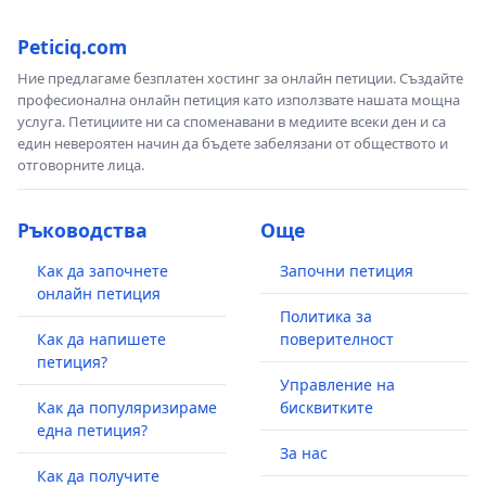
Peticiq.com
Ние предлагаме безплатен хостинг за онлайн петиции. Създайте
професионална онлайн петиция като използвате нашата мощна
услуга. Петициите ни са споменавани в медиите всеки ден и са
един невероятен начин да бъдете забелязани от обществото и
отговорните лица.
Ръководства
Още
Как да започнете
Започни петиция
онлайн петиция
Политика за
Как да напишете
поверителност
петиция?
Управление на
Как да популяризираме
бисквитките
една петиция?
За нас
Как да получите