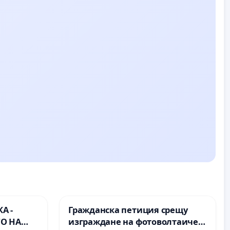
А -
Гражданска петиция срещу
О НА
изграждане на фотоволтаичен