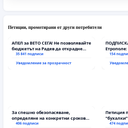
Петиции, промотирани от други потребители
АПЕЛ за ВЕТО СЕГА! Не позволявайте
ПОДПИСКА
бюджетът на Радев да открадне
Етрополе:
парите и правата ни в тъмното
35 841 подписи
гаранции 
154 подп
държавата
Уведомление за прозрачност
Уведомле
всички е
За спешно обезопасяване,
Петиция 
определяне на конкретни срокове
"бухалки"
и извършване на цялостна
406 подписи
474 подп