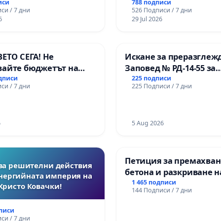
ВЪЖЕНА ЛИНИЯ (ЛИФТ
иси
788 подписи
си / 7 дни
526 Подписи / 7 дни
ТЕРИТОРИЯТА НА ПРИ
6
29 Jul 2026
ЗАБЕЛЕЖИТЕЛНОСТ „Х
ОСВОБОДИТЕЛИТЕ“
(БУНАРДЖИК)
ВЕТО СЕГА! Не
Искане за преразглеж
вайте бюджетът на
Заповед № РД-14-55 за
 открадне парите и
вливането на
одписи
225 подписи
си / 7 дни
225 Подписи / 7 дни
ни в тъмното
Професионалната гим
промишлени технолог
Професионалната гим
6
икономика и мениджмъ
5 Aug 2026
Пазарджик
Петиция за премахван
за решителни действия
бетона и разкриване н
нергийната империя на
античното сърце на
1 465 подписи
Христо Ковачки!
144 Подписи / 7 дни
Могиланската могила
Враца
дписи
си / 7 дни