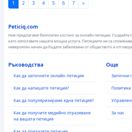
1
2
3
4
5
6
7
»
Peticiq.com
Ние предлагаме безплатен хостинг за онлайн петиции. Създайте
като използвате нашата мощна услуга. Петициите ни са споменава
невероятен начин да бъдете забелязани от обществото и отговор
Ръководства
Още
Как да започнете онлайн петиция
Започни 
Как да напишете петиция?
Политика 
Как да популяризираме една петиция?
Управлен
Как да получите медийно отразяване
За нас
на вашата петиция
Как да предадете петиция