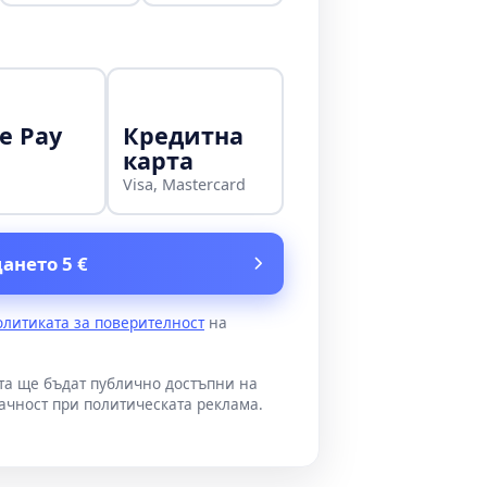
e Pay
Кредитна
карта
Visa, Mastercard
ането 5 €
олитиката за поверителност
на
ата ще бъдат публично достъпни на
ачност при политическата реклама.