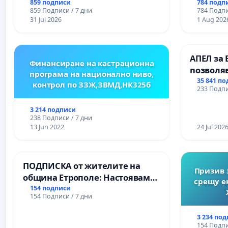
пространство за младите на
859 подписи
784 подп
859 Подписи / 7 дни
784 Подпи
Варна
31 Jul 2026
1 Aug 202
АПЕЛ за 
Финансиране на кастрационна
позволя
програма на национално ниво,
Радев да
35 841 п
контрол по ЗЗЖ,ЗВМД,НК325б
233 Подпи
правата 
3 214 подписи
238 Подписи / 7 дни
13 Jun 2022
24 Jul 202
ПОДПИСКА от жителите на
Призив 
община Етрополе: Настояваме
срещу е
за ясни гаранции от “Елаците-
154 подписи
154 Подписи / 7 дни
МЕД” АД и от държавата, че ще
се изпълнят всички
3 234 по
екологични норми!
154 Подпи