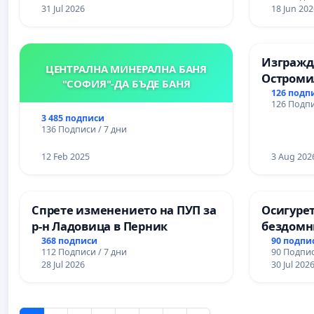
31 Jul 2026
18 Jun 202
Изгражда
ЦЕНТРАЛНА МИНЕРАЛНА БАНЯ
Остроми
"СОФИЯ"-ДА БЪДЕ БАНЯ
126 подп
126 Подпи
3 485 подписи
136 Подписи / 7 дни
12 Feb 2025
3 Aug 202
Спрете изменението на ПУП за
Осигурет
р-н Ладовица в Перник
бездомн
парк „Ча
368 подписи
90 подпи
112 Подписи / 7 дни
90 Подпис
28 Jul 2026
30 Jul 202