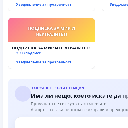
рехабилитация на
Уведомление за прозрачност
Уведомле
републиканския път между пътен
възел АМ „Тракия“ - гр. Ихтиман - с.
Мирово - к.к. Момин проход
ПОДПИСКА ЗА МИР И
НЕУТРАЛИТЕТ!
ПОДПИСКА ЗА МИР И НЕУТРАЛИТЕТ!
9 908 подписи
Уведомление за прозрачност
ЗАПОЧНЕТЕ СВОЯ ПЕТИЦИЯ
Има ли нещо, което искате да 
Промяната не се случва, ако мълчите.
Авторът на тази петиция се изправи и предпри