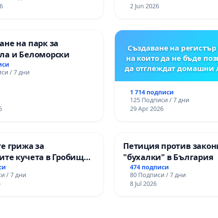
6
2 Jun 2026
не на парк за
Създаване на регистър 
ла и Беломорски
на които да не бъде по
иси
да отглеждат домашни
си / 7 дни
1 714 подписи
125 Подписи / 7 дни
6
29 Apr 2026
е грижа за
Петиция против закон
ите кучета в Гробищен
"бухалки" в България
ира“ в община Плевен
си
474 подписи
и / 7 дни
80 Подписи / 7 дни
6
8 Jul 2026