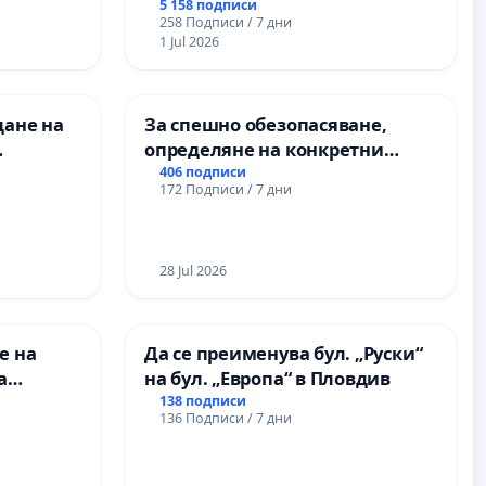
) НА
парк в с.Прибой, общ. Радомир
5 158 подписи
258 Подписи / 7 дни
РОДНА
1 Jul 2026
ЪЛМ НА
дане на
За спешно обезопасяване,
определяне на конкретни
срокове и извършване на
406 подписи
172 Подписи / 7 дни
назия по
цялостна рехабилитация на
ии в
републиканския път между
назия по
пътен възел АМ „Тракия“ - гр.
нт – гр.
Ихтиман - с. Мирово - к.к.
28 Jul 2026
Момин проход
е на
Да се преименува бул. „Руски“
а
на бул. „Европа“ в Пловдив
138 подписи
136 Подписи / 7 дни
 във