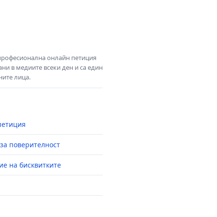
 професионална онлайн петиция
ни в медиите всеки ден и са един
ните лица.
петиция
за поверителност
ие на бисквитките