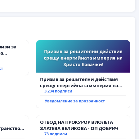
визи за
Призив за решителни действия
за
срещу енергийната империя на
Христо Ковачки!
ст
Призив за решителни действия
срещу енергийната империя на
Христо Ковачки!
3 234 подписи
Уведомление за прозрачност
и
ОТВОД НА ПРОКУРОР ВИОЛЕТА
транство
ЗЛАТЕВА ВЕЛИКОВА - ОП ДОБРИЧ
73 подписи