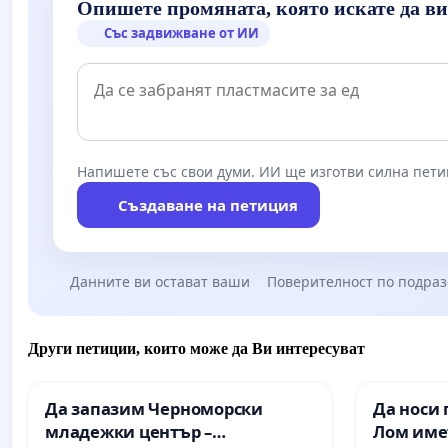
Опишете промяната, която искате да в
Със задвижване от ИИ
Напишете със свои думи. ИИ ще изготви силна пети
Създаване на петиция
Данните ви остават ваши
Поверителност по подра
Други петиции, които може да Ви интересуват
Да запазим Черноморски
Да носи 
младежки център –
Лом име