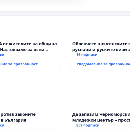
 от жителите на община
Облекчете шенгенските 
 Настояваме за ясни
руснаци и руските визи 
от “Елаците-МЕД” АД и от
иси
българи
16 подписи
, че ще се изпълнят
ние за прозрачност
Уведомление за прозрачно
кологични норми!
против законите
Да запазим Черноморск
 в България
младежки център – прос
иси
за младите на Варна
859 подписи