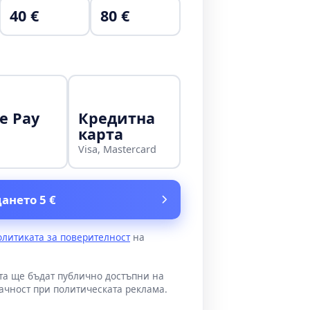
40 €
80 €
e Pay
Кредитна
карта
Visa, Mastercard
ането 5 €
олитиката за поверителност
на
ата ще бъдат публично достъпни на
ачност при политическата реклама.