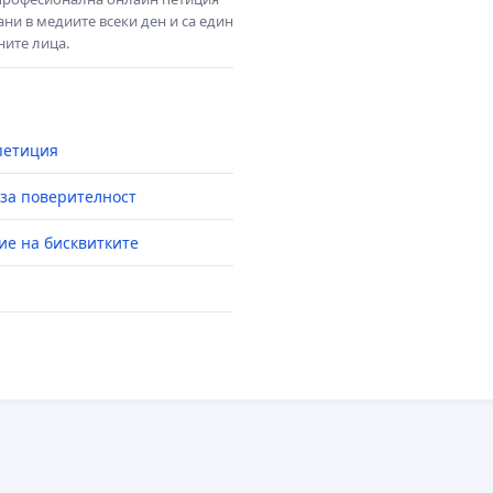
ни в медиите всеки ден и са един
ните лица.
петиция
за поверителност
ие на бисквитките