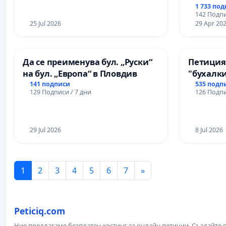
1 733 по
142 Подпи
25 Jul 2026
29 Apr 20
Да се преименува бул. „Руски“
Петиция
на бул. „Европа“ в Пловдив
"бухалки
141 подписи
535 подп
129 Подписи / 7 дни
126 Подпи
29 Jul 2026
8 Jul 2026
1
2
3
4
5
6
7
»
Peticiq.com
Ние предлагаме безплатен хостинг за онлайн петиции. Създайте