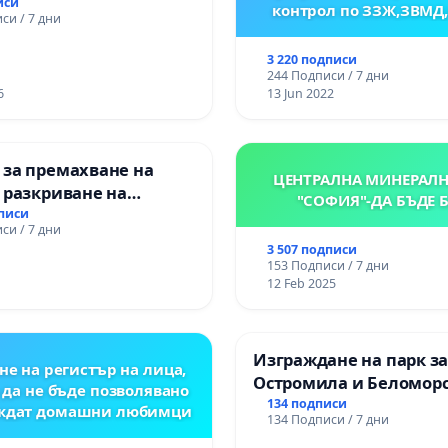
процес и гарантиране
иси
контрол по ЗЗЖ,ЗВМД
си / 7 дни
то на равнопоставено
вено образование на
3 220 подписи
е от ОУ „Княз
244 Подписи / 7 дни
ър I“ и Хуманитарна
6
13 Jun 2022
я „
 за премахване на
ЦЕНТРАЛНА МИНЕРАЛН
 разкриване на
"СОФИЯ"-ДА БЪДЕ 
то сърце на
дписи
си / 7 дни
ската могила във
3 507 подписи
153 Подписи / 7 дни
12 Feb 2025
Изграждане на парк з
не на регистър на лица,
Остромила и Беломор
 да не бъде позволявано
134 подписи
еждат домашни любимци
134 Подписи / 7 дни