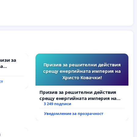
визи за
Призив за решителни действия
за
срещу енергийната империя на
Христо Ковачки!
ст
Призив за решителни действия
срещу енергийната империя на
Христо Ковачки!
3 249 подписи
Уведомление за прозрачност
и