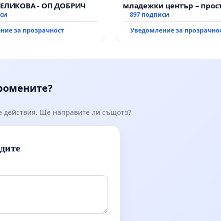
ВЕЛИКОВА - ОП ДОБРИЧ
младежки център – прос
иси
за младите на Варна
897 подписи
ние за прозрачност
Уведомление за прозрачно
промените?
е действия. Ще направите ли същото?
идите