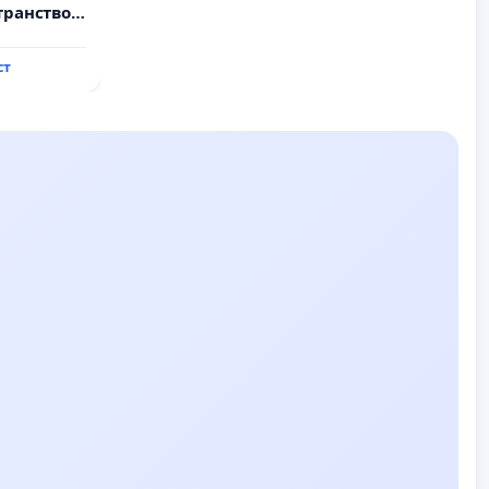
транство
ст