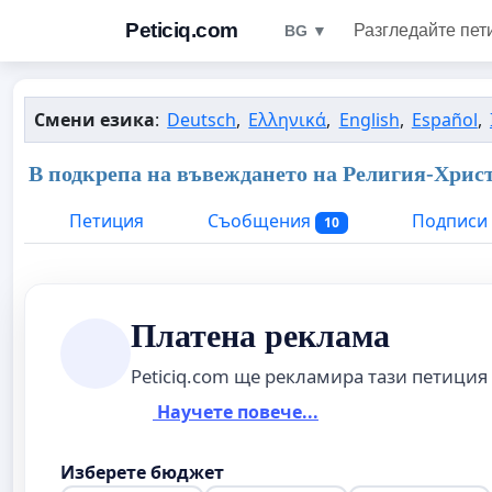
Peticiq.com
Разгледайте пет
BG ▼
Смени езика
:
Deutsch
,
Ελληνικά
,
English
,
Español
,
В подкрепа на въвеждането на Религия-Хрис
Петиция
Съобщения
Подписи
10
Платена реклама
Peticiq.com ще рекламира тази петиция
Научете повече...
Изберете бюджет