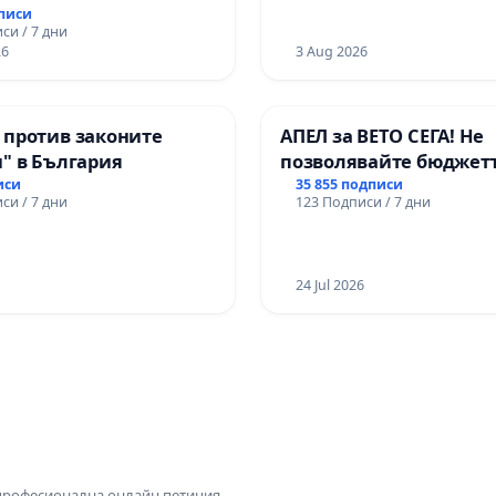
дписи
си / 7 дни
26
3 Aug 2026
 против законите
АПЕЛ за ВЕТО СЕГА! Не
" в България
позволявайте бюджетъ
Радев да открадне пар
иси
35 855 подписи
си / 7 дни
123 Подписи / 7 дни
правата ни в тъмното
24 Jul 2026
 професионална онлайн петиция