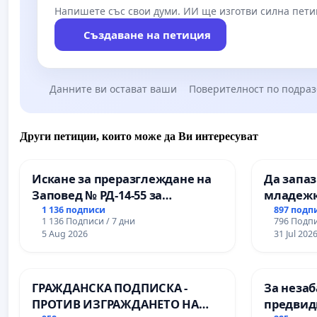
Напишете със свои думи. ИИ ще изготви силна пети
Създаване на петиция
Данните ви остават ваши
Поверителност по подра
Други петиции, които може да Ви интересуват
Искане за преразглеждане на
Да запа
Заповед № РД-14-55 за
младежк
вливането на
простран
1 136 подписи
897 подп
1 136 Подписи / 7 дни
796 Подпи
Професионалната гимназия по
Варна
5 Aug 2026
31 Jul 202
промишлени технологии в
Професионалната гимназия по
икономика и мениджмънт – гр.
ГРАЖДАНСКА ПОДПИСКА -
За незаб
Пазарджик
ПРОТИВ ИЗГРАЖДАНЕТО НА
предвид