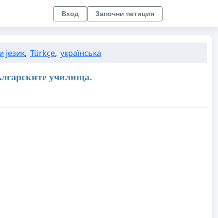
Вход
Започни петиция
и језик
,
Türkçe
,
українська
ългарските училища.