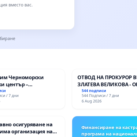
ция вместо вас.
збиране
зим Черноморски
ОТВОД НА ПРОКУРОР 
и център –
ЗЛАТЕВА ВЕЛИКОВА - О
ство за младите на
ДОБРИЧ
иси
544 подписи
си / 7 дни
544 Подписи / 7 дни
6
6 Aug 2026
авно осигуряване на
Финансиране на кастр
има организация на
програма на национал