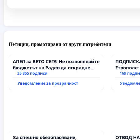
Петиции, промотирани от други потребители
АПЕЛ за ВЕТО СЕГА! Не позволявайте
ПОДПИСКА
бюджетът на Радев да открадне
Етрополе:
парите и правата ни в тъмното
35 855 подписи
гаранции 
169 подп
държавата
Уведомление за прозрачност
Уведомле
всички е
За спешно обезопасяване,
ОТВОД НА