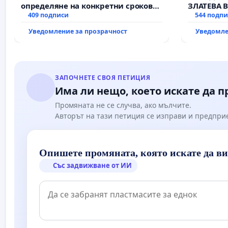
определяне на конкретни срокове
ЗЛАТЕВА 
и извършване на цялостна
409 подписи
544 подп
рехабилитация на
Уведомление за прозрачност
Уведомле
републиканския път между пътен
възел АМ „Тракия“ - гр. Ихтиман - с.
Мирово - к.к. Момин проход
ЗАПОЧНЕТЕ СВОЯ ПЕТИЦИЯ
Има ли нещо, което искате да 
Промяната не се случва, ако мълчите.
Авторът на тази петиция се изправи и предпри
Опишете промяната, която искате да в
Със задвижване от ИИ