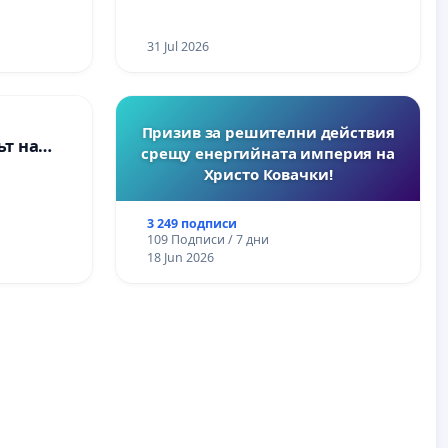
се изпълнят всички
екологични норми!
31 Jul 2026
Призив за решителни действия
т на
срещу енергийната империя на
ите и
Христо Ковачки!
3 249 подписи
109 Подписи / 7 дни
18 Jun 2026