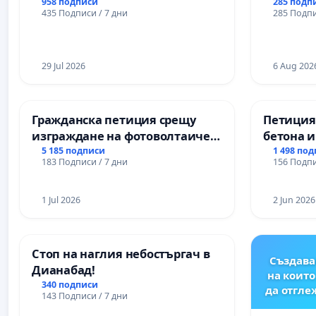
ВЪЖЕНА ЛИНИЯ (ЛИФТ) НА
учебния 
958 подписи
285 подп
435 Подписи / 7 дни
285 Подпи
ТЕРИТОРИЯТА НА ПРИРОДНА
на право
ЗАБЕЛЕЖИТЕЛНОСТ „ХЪЛМ НА
и качест
ОСВОБОДИТЕЛИТЕ“
ученицит
(БУНАРДЖИК)
29 Jul 2026
Александ
6 Aug 202
гимнази
Гражданска петиция срещу
Петиция
изграждане на фотоволтаичен
бетона и
парк в с.Прибой, общ. Радомир
антично
5 185 подписи
1 498 по
183 Подписи / 7 дни
156 Подпи
Могилан
Враца
1 Jul 2026
2 Jun 2026
Стоп на наглия небостъргач в
Създава
Дианабад!
на които
340 подписи
да отгл
143 Подписи / 7 дни