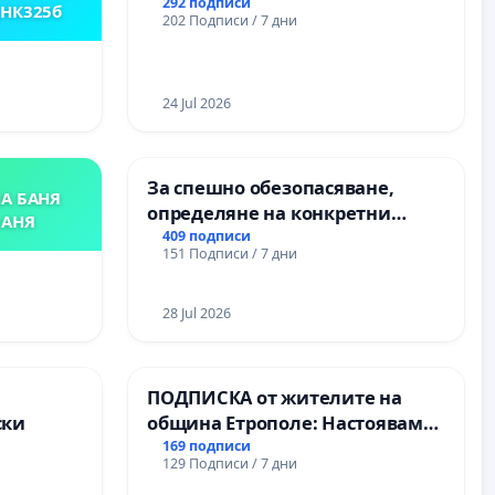
Църква
292 подписи
,НК325б
202 Подписи / 7 дни
24 Jul 2026
За спешно обезопасяване,
А БАНЯ
определяне на конкретни
БАНЯ
срокове и извършване на
409 подписи
151 Подписи / 7 дни
цялостна рехабилитация на
републиканския път между
пътен възел АМ „Тракия“ - гр.
28 Jul 2026
Ихтиман - с. Мирово - к.к.
Момин проход
а
ПОДПИСКА от жителите на
ски
община Етрополе: Настояваме
за ясни гаранции от “Елаците-
169 подписи
129 Подписи / 7 дни
МЕД” АД и от държавата, че ще