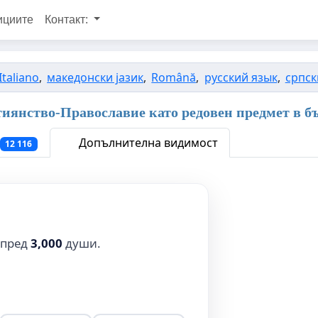
ициите
Контакт:
Italiano
,
македонски јазик
,
Română
,
русский язык
,
српск
тиянство-Православие като редовен предмет в б
Допълнителна видимост
12 116
 пред
3,000
души.