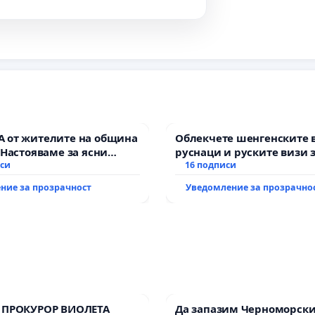
 от жителите на община
Облекчете шенгенските 
 Настояваме за ясни
руснаци и руските визи 
от “Елаците-МЕД” АД и от
иси
българи
16 подписи
, че ще се изпълнят
ние за прозрачност
Уведомление за прозрачно
кологични норми!
 ПРОКУРОР ВИОЛЕТА
Да запазим Черноморск