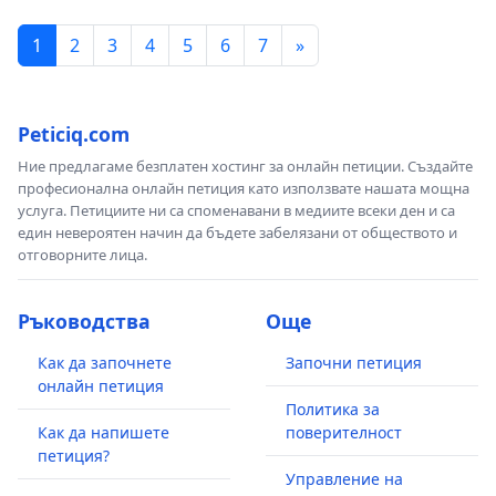
1
2
3
4
5
6
7
»
Peticiq.com
Ние предлагаме безплатен хостинг за онлайн петиции. Създайте
професионална онлайн петиция като използвате нашата мощна
услуга. Петициите ни са споменавани в медиите всеки ден и са
един невероятен начин да бъдете забелязани от обществото и
отговорните лица.
Ръководства
Още
Как да започнете
Започни петиция
онлайн петиция
Политика за
Как да напишете
поверителност
петиция?
Управление на