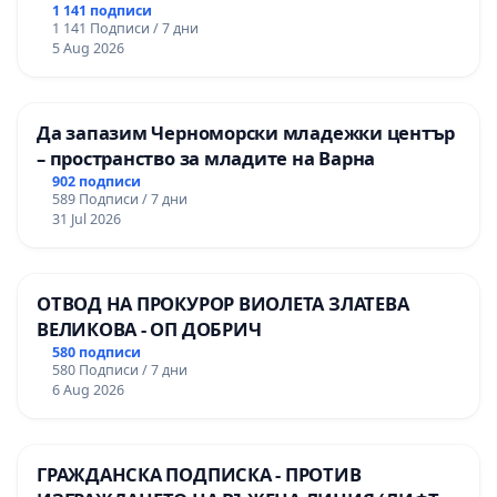
гимназия по промишлени технологии в
1 141 подписи
1 141 Подписи / 7 дни
Професионалната гимназия по икономика и
5 Aug 2026
мениджмънт – гр. Пазарджик
Да запазим Черноморски младежки център
– пространство за младите на Варна
902 подписи
589 Подписи / 7 дни
31 Jul 2026
ОТВОД НА ПРОКУРОР ВИОЛЕТА ЗЛАТЕВА
ВЕЛИКОВА - ОП ДОБРИЧ
580 подписи
580 Подписи / 7 дни
6 Aug 2026
ГРАЖДАНСКА ПОДПИСКА - ПРОТИВ