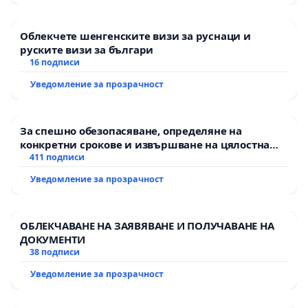
Облекчете шенгенските визи за руснаци и
руските визи за българи
16 подписи
Уведомление за прозрачност
За спешно обезопасяване, определяне на
конкретни срокове и извършване на цялостна
рехабилитация на републиканския път между
411 подписи
пътен възел АМ „Тракия“ - гр. Ихтиман - с.
Уведомление за прозрачност
Мирово - к.к. Момин проход
ОБЛЕКЧАВАНЕ НА ЗАЯВЯВАНЕ И ПОЛУЧАВАНЕ НА
ДОКУМЕНТИ
38 подписи
Уведомление за прозрачност