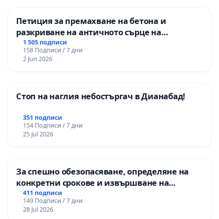
Петиция за премахване на бетона и
разкриване на античното сърце на
Могиланската могила във Враца
1 505 подписи
158 Подписи / 7 дни
2 Jun 2026
Стоп на наглия небостъргач в Дианабад!
351 подписи
154 Подписи / 7 дни
25 Jul 2026
За спешно обезопасяване, определяне на
конкретни срокове и извършване на
цялостна рехабилитация на
411 подписи
149 Подписи / 7 дни
републиканския път между пътен възел АМ
28 Jul 2026
„Тракия“ - гр. Ихтиман - с. Мирово - к.к.