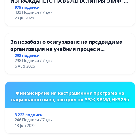
ИЗГРАЖДАНЕТО НА ВЪЖЕНА ЛИНИЯ (ЛИФТ)
НА ТЕРИТОРИЯТА НА ПРИРОДНА
975 подписи
433 Подписи / 7 дни
ЗАБЕЛЕЖИТЕЛНОСТ „ХЪЛМ НА
29 Jul 2026
ОСВОБОДИТЕЛИТЕ“ (БУНАРДЖИК)
За незабавно осигуряване на предвидима
организация на учебния процес и
гарантиране на правото на равнопоставено
298 подписи
298 Подписи / 7 дни
и качествено образование на учениците от
6 Aug 2026
ОУ „Княз Александър I“ и Хуманитарна
гимназия „
Финансиране на кастрационна програма на
национално ниво, контрол по ЗЗЖ,ЗВМД,НК325б
3 222 подписи
246 Подписи / 7 дни
13 Jun 2022