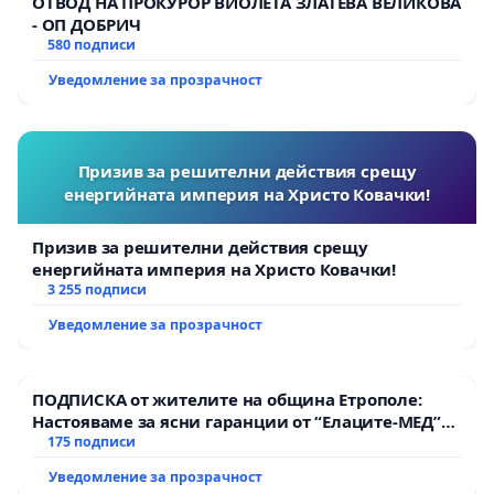
ОТВОД НА ПРОКУРОР ВИОЛЕТА ЗЛАТЕВА ВЕЛИКОВА
- ОП ДОБРИЧ
580 подписи
Уведомление за прозрачност
Призив за решителни действия срещу
енергийната империя на Христо Ковачки!
Призив за решителни действия срещу
енергийната империя на Христо Ковачки!
3 255 подписи
Уведомление за прозрачност
ПОДПИСКА от жителите на община Етрополе:
Настояваме за ясни гаранции от “Елаците-МЕД”
АД и от държавата, че ще се изпълнят всички
175 подписи
екологични норми!
Уведомление за прозрачност