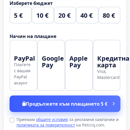
Изберете бюджет
5 €
10 €
20 €
40 €
80 €
Начин на плащане
PayPal
Google
Apple
Кредитна
Pay
Pay
карта
Платете
с вашия
Visa,
PayPal
Mastercard
акаунт
Продължете към плащането 5 €
Приемам
общите условия
за рекламни кампании и
политиката за поверителност
на Peticiq.com.