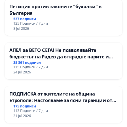
Петиция против законите "бухалки" в
България
537 подписи
125 Подписи / 7 дни
8 Jul 2026
АПЕЛ за ВЕТО СЕГА! Не позволявайте
бюджетът на Радев да открадне парите и
правата ни в тъмното
35 861 подписи
115 Подписи / 7 дни
24 Jul 2026
ПОДПИСКА от жителите на община
Етрополе: Настояваме за ясни гаранции от
“Елаците-МЕД” АД и от държавата, че ще се
175 подписи
113 Подписи / 7 дни
изпълнят всички екологични норми!
31 Jul 2026