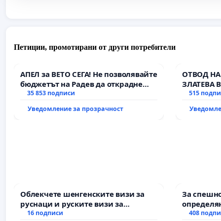
Петиции, промотирани от други потребители
АПЕЛ за ВЕТО СЕГА! Не позволявайте
ОТВОД НА
бюджетът на Радев да открадне
ЗЛАТЕВА 
парите и правата ни в тъмното
35 853 подписи
515 подп
Уведомление за прозрачност
Уведомле
Облекчете шенгенските визи за
За спешно
руснаци и руските визи за
определян
българи
16 подписи
и извърш
408 подп