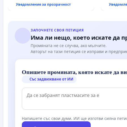
рехабили
Уведомление за прозрачност
Уведомле
републик
възел АМ „
Мирово - 
ЗАПОЧНЕТЕ СВОЯ ПЕТИЦИЯ
Има ли нещо, което искате да 
Промяната не се случва, ако мълчите.
Авторът на тази петиция се изправи и предпри
Опишете промяната, която искате да в
Със задвижване от ИИ
Напишете със свои думи. ИИ ще изготви силна пети