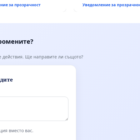
тация на
ние за прозрачност
Уведомление за прозрачно
анския път между пътен
Тракия“ - гр. Ихтиман - с.
к.к. Момин проход
промените?
е действия. Ще направите ли същото?
идите
ция вместо вас.