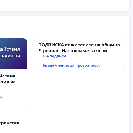
ПОДПИСКА от жителите на община
действия
Етрополе: Настояваме за ясни
перия на
гаранции от “Елаците-МЕД” АД и от
164 подписи
!
държавата, че ще се изпълнят
Уведомление за прозрачност
всички екологични норми!
йствия
рия на
ст
и
транство