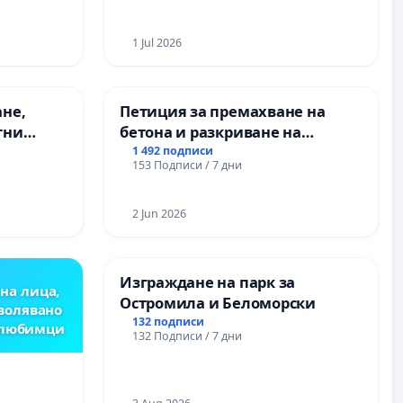
1 Jul 2026
ане,
Петиция за премахване на
тни
бетона и разкриване на
 на
античното сърце на
1 492 подписи
153 Подписи / 7 дни
ия на
Могиланската могила във
между
Враца
“ - гр.
2 Jun 2026
.к.
Изграждане на парк за
на лица,
Остромила и Беломорски
зволявано
132 подписи
 любимци
132 Подписи / 7 дни