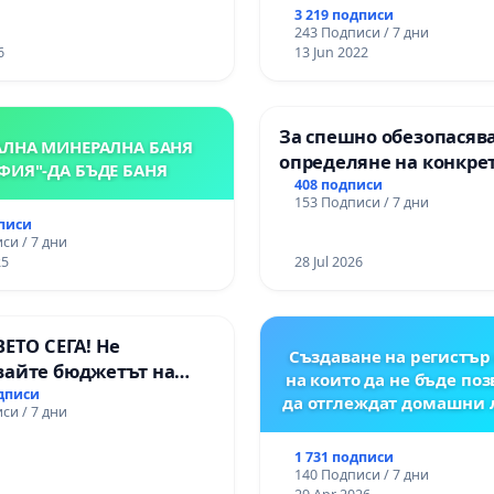
вено образование на
3 219 подписи
е от ОУ „Княз
243 Подписи / 7 дни
ър I“ и Хуманитарна
6
13 Jun 2022
я „
За спешно обезопасяв
АЛНА МИНЕРАЛНА БАНЯ
определяне на конкре
ФИЯ"-ДА БЪДЕ БАНЯ
срокове и извършване
408 подписи
153 Подписи / 7 дни
цялостна рехабилитац
дписи
републиканския път 
си / 7 дни
пътен възел АМ „Тракия
25
28 Jul 2026
Ихтиман - с. Мирово - к
Момин проход
ВЕТО СЕГА! Не
Създаване на регистър 
вайте бюджетът на
на които да не бъде по
 открадне парите и
одписи
да отглеждат домашни
си / 7 дни
ни в тъмното
1 731 подписи
140 Подписи / 7 дни