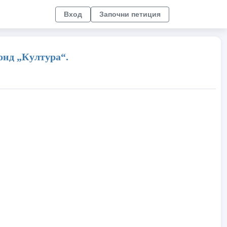
Вход
Започни петиция
онд „Култура“.