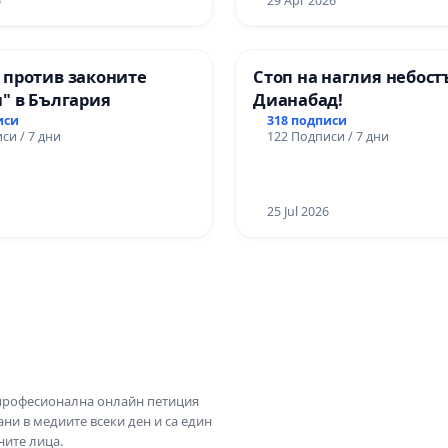
6
29 Apr 2026
 против законите
Стоп на наглия небост
" в България
Дианабад!
иси
318 подписи
си / 7 дни
122 Подписи / 7 дни
25 Jul 2026
 професионална онлайн петиция
ни в медиите всеки ден и са един
ните лица.