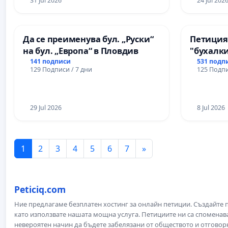
31 Jul 2026
24 Jul 202
Да се преименува бул. „Руски“
Петиция
на бул. „Европа“ в Пловдив
"бухалки
141 подписи
531 подп
129 Подписи / 7 дни
125 Подпи
29 Jul 2026
8 Jul 2026
1
2
3
4
5
6
7
»
Peticiq.com
Ние предлагаме безплатен хостинг за онлайн петиции. Създайте
като използвате нашата мощна услуга. Петициите ни са споменава
невероятен начин да бъдете забелязани от обществото и отговор