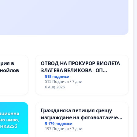
ерия в
ОТВОД НА ПРОКУРОР ВИОЛЕТА
анойлов
ЗЛАТЕВА ВЕЛИКОВА - ОП
ДОБРИЧ
515 подписи
515 Подписи / 7 дни
6 Aug 2026
Гражданска петиция срещу
ационна
изграждане на фотоволтаичен
но ниво,
парк в с.Прибой, общ. Радомир
5 179 подписи
,НК325б
197 Подписи / 7 дни