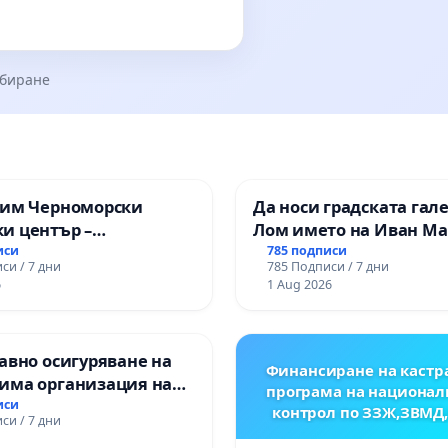
збиране
зим Черноморски
Да носи градската гал
и център –
Лом името на Иван М
ство за младите на
иси
785 подписи
си / 7 дни
785 Подписи / 7 дни
6
1 Aug 2026
авно осигуряване на
Финансиране на кастр
има организация на
програма на национал
процес и гарантиране
иси
контрол по ЗЗЖ,ЗВМД
си / 7 дни
то на равнопоставено