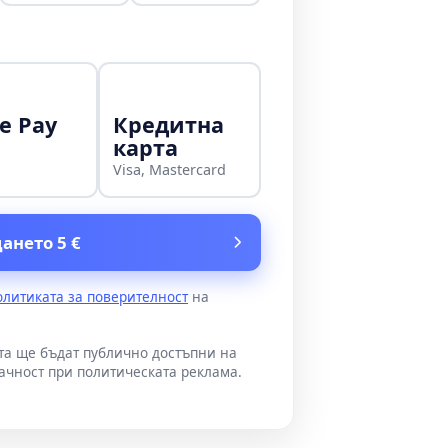
e Pay
Кредитна
карта
Visa, Mastercard
ането 5 €
олитиката за поверителност
на
ата ще бъдат публично достъпни на
ачност при политическата реклама.