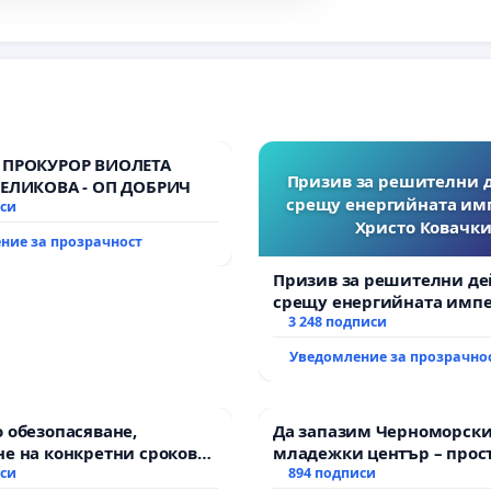
 ПРОКУРОР ВИОЛЕТА
Призив за решителни 
ВЕЛИКОВА - ОП ДОБРИЧ
срещу енергийната им
иси
Христо Ковачки
ние за прозрачност
Призив за решителни де
срещу енергийната импе
Христо Ковачки!
3 248 подписи
Уведомление за прозрачно
 обезопасяване,
Да запазим Черноморск
е на конкретни срокове
младежки център – прос
ване на цялостна
иси
за младите на Варна
894 подписи