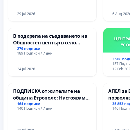
ЗАБЕЛЕЖИТЕЛНОСТ „ХЪЛМ НА
и качест
ОСВОБОДИТЕЛИТЕ“
ученицит
(БУНАРДЖИК)
29 Jul 2026
Александ
6 Aug 202
гимнази
В подкрепа на създаването на
ЦЕНТР
Общностен център в село
"СО
Църква
279 подписи
189 Подписи / 7 дни
3 506 по
157 Подпи
24 Jul 2026
12 Feb 20
ПОДПИСКА от жителите на
АПЕЛ за 
община Етрополе: Настояваме
позволя
за ясни гаранции от “Елаците-
Радев да
164 подписи
35 853 п
140 Подписи / 7 дни
140 Подпи
МЕД” АД и от държавата, че ще
правата 
се изпълнят всички
екологични норми!