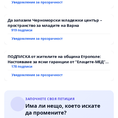
Уведомление за прозрачност
Да запазим Черноморски младежки център –
пространство за младите на Варна
919 подписи
Уведомление за прозрачност
ПОДПИСКА от жителите на община Етрополе:
Настояваме за ясни гаранции от “Елаците-МЕД”
АД и от държавата, че ще се изпълнят всички
178 подписи
екологични норми!
Уведомление за прозрачност
ЗАПОЧНЕТЕ СВОЯ ПЕТИЦИЯ
Има ли нещо, което искате
да промените?