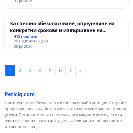
31 Jul 2026
За спешно обезопасяване, определяне на
конкретни срокове и извършване на
цялостна рехабилитация на
415 подписи
75 Подписи / 7 дни
републиканския път между пътен възел АМ
28 Jul 2026
„Тракия“ - гр. Ихтиман - с. Мирово - к.к.
Момин проход
1
2
3
4
5
6
7
»
Peticiq.com
Ние предлагаме безплатен хостинг за онлайн петиции. Създайте
професионална онлайн петиция като използвате нашата мощна
услуга. Петициите ни са споменавани в медиите всеки ден и са
един невероятен начин да бъдете забелязани от обществото и
отговорните лица.