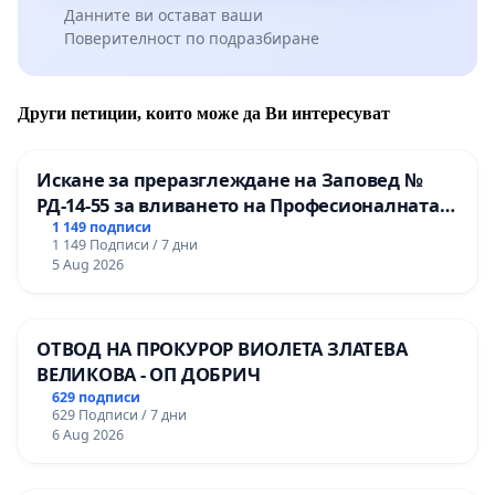
Данните ви остават ваши
Поверителност по подразбиране
Други петиции, които може да Ви интересуват
Искане за преразглеждане на Заповед №
РД-14-55 за вливането на Професионалната
гимназия по промишлени технологии в
1 149 подписи
1 149 Подписи / 7 дни
Професионалната гимназия по икономика и
5 Aug 2026
мениджмънт – гр. Пазарджик
ОТВОД НА ПРОКУРОР ВИОЛЕТА ЗЛАТЕВА
ВЕЛИКОВА - ОП ДОБРИЧ
629 подписи
629 Подписи / 7 дни
6 Aug 2026