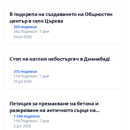
В подкрепа на създаването на Общностен
център в село Църква
333 подписи
242 Подписи / 7 дни
24 Jul 2026
Стоп на наглия небостъргач в Дианабад!
373 подписи
174 Подписи / 7 дни
25 Jul 2026
Петиция за премахване на бетона и
разкриване на античното сърце на
Могиланската могила във Враца
1 534 подписи
159 Подписи / 7 дни
2 Jun 2026