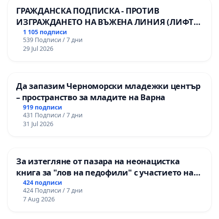
ГРАЖДАНСКА ПОДПИСКА - ПРОТИВ
ИЗГРАЖДАНЕТО НА ВЪЖЕНА ЛИНИЯ (ЛИФТ)
НА ТЕРИТОРИЯТА НА ПРИРОДНА
1 105 подписи
539 Подписи / 7 дни
ЗАБЕЛЕЖИТЕЛНОСТ „ХЪЛМ НА
29 Jul 2026
ОСВОБОДИТЕЛИТЕ“ (БУНАРДЖИК)
Да запазим Черноморски младежки център
– пространство за младите на Варна
919 подписи
431 Подписи / 7 дни
31 Jul 2026
За изтегляне от пазара на неонацистка
книга за "лов на педофили" с участието на
деца
424 подписи
424 Подписи / 7 дни
7 Aug 2026