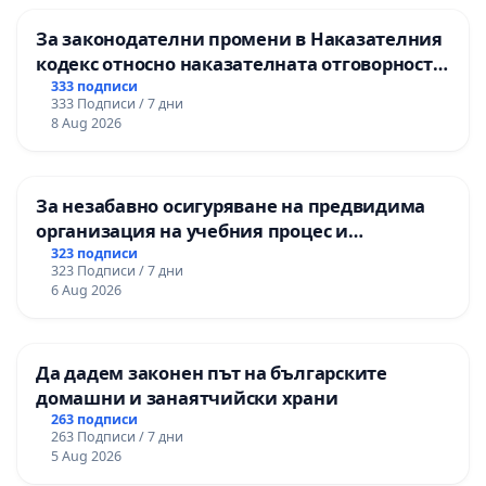
За законодателни промени в Наказателния
кодекс относно наказателната отговорност
на непълнолетните при особено тежки
333 подписи
333 Подписи / 7 дни
умишлени престъпления
8 Aug 2026
За незабавно осигуряване на предвидима
организация на учебния процес и
гарантиране на правото на равнопоставено
323 подписи
323 Подписи / 7 дни
и качествено образование на учениците от
6 Aug 2026
ОУ „Княз Александър I“ и Хуманитарна
гимназия „
Да дадем законен път на българските
домашни и занаятчийски храни
263 подписи
263 Подписи / 7 дни
5 Aug 2026