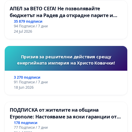
АПЕЛ за ВЕТО СЕГА! Не позволявайте
бюджетът на Радев да открадне парите и
правата ни в тъмното
35 879 подписи
94 Подписи / 7 дни
24 Jul 2026
Призив за решителни действия срещу
енергийната империя на Христо Ковачки!
3 270 подписи
91 Подписи / 7 дни
18 Jun 2026
ПОДПИСКА от жителите на община
Етрополе: Настояваме за ясни гаранции от
“Елаците-МЕД” АД и от държавата, че ще се
178 подписи
77 Подписи / 7 дни
изпълнят всички екологични норми!