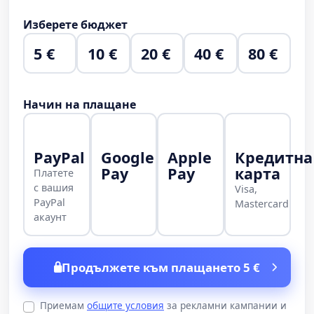
Изберете бюджет
5 €
10 €
20 €
40 €
80 €
Начин на плащане
PayPal
Google
Apple
Кредитна
Pay
Pay
карта
Платете
с вашия
Visa,
PayPal
Mastercard
акаунт
Продължете към плащането 5 €
Приемам
общите условия
за рекламни кампании и